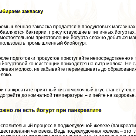
ыбираем закваску
омышленная закваска продается в продуктовых магазинах, в
бавляются бактерии, присутствующие в типичных йогуртах.
мостоятельном приготовлении йогурта сложно добиться маг
пользовать промышленный биойогурт.
сле подготовки продуктов приступайте непосредственно к г
 йогуртовой консистенции приходятся на литр молока. Не с
ливая молоко, не забывайте перемешивать до образования
локо.
и панкреатите приятный кисломолочный вкус станет утеше
догрейте до комнатной температуры – и пейте на здоровье.
ожно ли есть йогурт при панкреатите
спалительный процесс в поджелудочной железе (панкреатит
ществовании человека. Ведь поджелудочная железа – это 