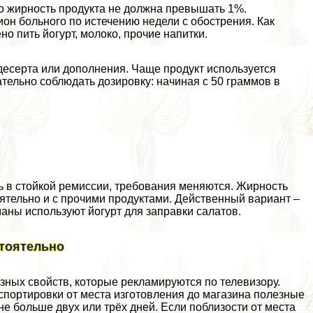
то жирность продукта не должна превышать 1%.
он больного по истечению недели с обострения. Как
о пить йогурт, молоко, прочие напитки.
 десерта или дополнения. Чаще продукт используется
ательно соблюдать дозировку: начиная с 50 граммов в
сь в стойкой ремиссии, требования меняются. Жирность
оятельно и с прочими продуктами. Действенный вариант –
аны используют йогурт для заправки салатов.
стоятельно
зных свойств, которые рекламируются по телевизору.
cпортировки от места изготовления до магазина полезные
не больше двух или трёх дней. Если поблизости от места