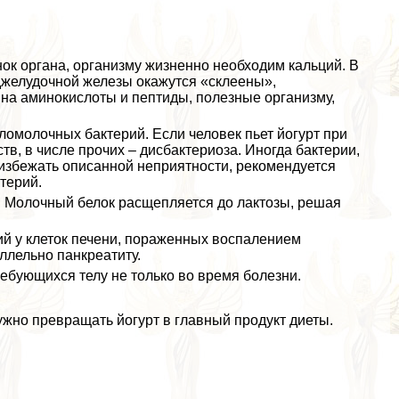
нок органа, организму жизненно необходим кальций. В
джелудочной железы окажутся «склеены»,
на аминокислоты и пептиды, полезные организму,
ломолочных бактерий. Если человек пьет йогурт при
тв, в числе прочих – дисбактериоза. Иногда бактерии,
 избежать описанной неприятности, рекомендуется
терий.
ь. Молочный белок расщепляется до лактозы, решая
ий у клеток печени, пораженных воспалением
лельно панкреатиту.
ребующихся телу не только во время болезни.
жно превращать йогурт в главный продукт диеты.