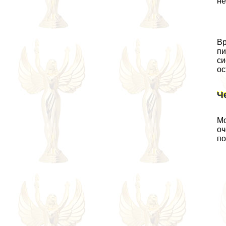
не
Вр
пи
си
ос
Ч
Мо
оч
по