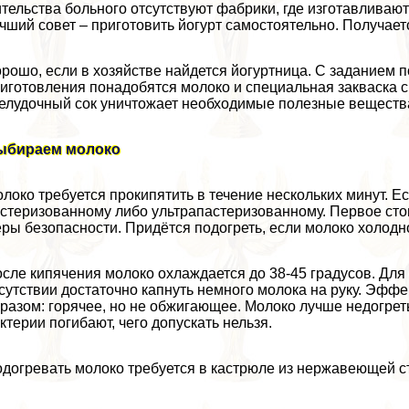
тельства больного отсутствуют фабрики, где изготавливаю
чший совет – приготовить йогурт самостоятельно. Получает
рошо, если в хозяйстве найдется йогуртница. С заданием п
иготовления понадобятся молоко и специальная закваска с
елудочный сок уничтожает необходимые полезные вещества
ыбираем молоко
локо требуется прокипятить в течение нескольких минут. Е
стеризованному либо ультрапастеризованному. Первое стои
ры безопасности. Придётся подогреть, если молоко холод
сле кипячения молоко охлаждается до 38-45 градусов. Для
сутствии достаточно капнуть немного молока на руку. Эфф
разом: горячее, но не обжигающее. Молоко лучше недогрет
ктерии погибают, чего допускать нельзя.
догревать молоко требуется в кастрюле из нержавеющей ст