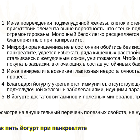
Из-за повреждения поджелудочной железы, клеток и сте
присутствии элемента выше вероятность, что стенки по
отремонтированы. Молочный белок легко расщепляется 
благоприятные при панкреатите.
Микрофлора кишечника не в состоянии обойтись без кис
панкреатите, удаётся избежать ряда кишечных расстройс
сталкиваясь с желудочным соком, уничтожаются. Чтобы
покупать закваски, включающих в состав устойчивых бак
Из-за панкреатита возникает лактозная недостаточност
процесс.
Благодаря йогурту укрепляется иммунитет, отсутствующ
поджелудочной железы и заболеваниями, идущими парал
В йогурте достаток витаминов и полезных минералов, т
смотря на внушительный перечень полезных свойств, не ну
ак пить йогурт при панкреатите