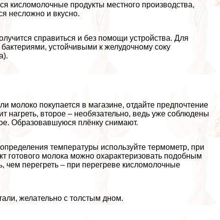
тся кисломолочные продукты местного производства,
ся несложно и вкусно.
олучится справиться и без помощи устройства. Для
 бактериями, устойчивыми к желудочному соку
).
сли молоко покупается в магазине, отдайте предпочтение
т нагреть, второе – необязательно, ведь уже соблюдены
ное. Образовавшуюся плёнку снимают.
 определения температуры используйте термометр, при
ект готового молока можно охаpaктеризовать подобным
ь, чем перегреть – при перегреве кисломолочные
али, желательно с толстым дном.