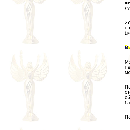
жи
лу
Хо
пр
(ж
В
Мо
па
ме
По
от
об
ба
По