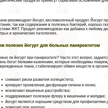
диетические продукты принесут серьезные осложнения для
ачи рекомендуют йогурт, кисломолочный продукт. Йогурт п
тания, так как содержание в полезных бактерий, хорошо с
стеме ЖКТ. Продукт рекомендован как добавка к любому д
трых и хронических патологиях.
ем полезен йогурт для больных панкреатитом
жно ли йогурт при панкреатите? Часто этот вопрос задаетс
ень богат белками-казеинами, которые необходимы повреж
врежденные ткани, стабилизируют обмен веществ в органи
снимают риски развития холецистита;
купируют проявление дисфункции печени и почек;
исключают кишечные расстройства;
поддерживают полезную флору в кишечнике и желудке;
йогурт является хорошим средством для профилактики 
помогает при запорах;