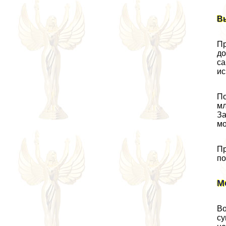
В
Пр
до
са
ис
По
мл
За
мо
Пр
по
М
Во
су