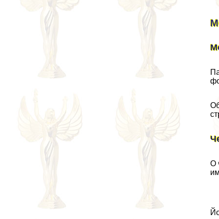
М
М
Па
фо
Об
ст
Ч
О 
им
Йо