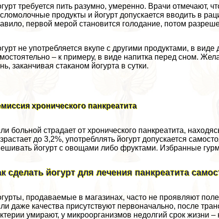
гурт требуется пить разумно, умеренно. Врачи отмечают, ч
сломолочные продукты и йогурт допускается вводить в раци
авило, первой мерой становится голодание, потом разрешен
гурт не употрeбляется вкупе с другими продуктами, в виде
мостоятельно – к примеру, в виде напитка перед сном. Жел
нь, заканчивая стаканом йогурта в сутки.
емиссия хронического панкреатита
ли больной страдает от хронического панкреатита, находя
зрастает до 3,2%, употрeбллять йогурт допускается самост
ешивать йогурт с овощами либо фруктами. Избранные гурм
ак сделать йогурт для лечения панкреатита само
гурты, продаваемые в магазинах, часто не проявляют поле
ли даже качества присутствуют первоначально, после трaн
ктерии умирают, у микроорганизмов недолгий срок жизни – 