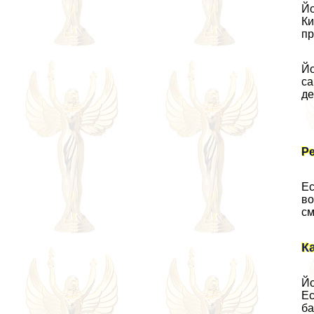
Йо
Ки
пр
Йо
са
де
Р
Ес
во
см
К
Йо
Ес
ба