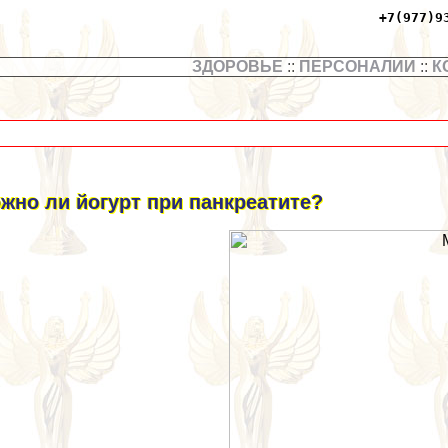
+7(977)9
ЗДОРОВЬЕ
::
ПЕРСОНАЛИИ
::
К
жно ли йогурт при панкреатите?