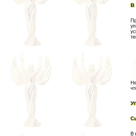
В
Пр
уп
ус
те
Не
чт
У
С
В 