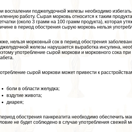
и воспалении поджелудочной железы необходимо избегать 
иленную работу. Сырая морковь относится к таким продукт
етчатки (около 3 грамм на 100 грамм продукта), которая ут
ичине в период обострения сырую морковь нельзя употрeбл
кже, нельзя морковный сок в период обострения заболеван
джелудочной железы нарушается выработка инсулина, необ
этому употрeбление сырой моркови и морковного сока при 
абета.
отрeбление сырой моркови может привести к расстройствам
боли в области желудка;
вздутие живота;
диарея;
период обострения панкреатита необходимо обеспечить м
ловие не будет соблюдено в случае употрeбления свежей мо