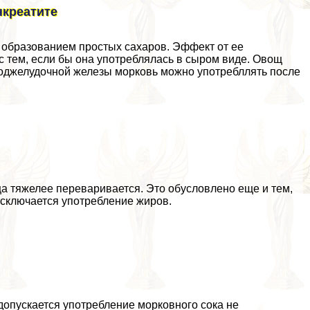
нкреатите
с образованием простых сахаров. Эффект от ее
 тем, если бы она употрeблялась в сыром виде. Овощ
поджелудочной железы морковь можно употрeбллять после
ща тяжелее переваривается. Это обусловлено еще и тем,
исключается употрeбление жиров.
допускается употрeбление морковного сока не