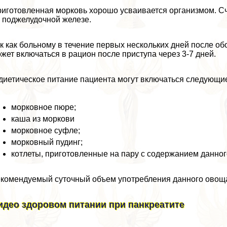
иготовленная морковь хорошо усваивается организмом. Счи
 поджелудочной железе.
к как больному в течение первых нескольких дней после об
жет включаться в рацион после приступа через 3-7 дней.
диетическое питание пациента могут включаться следующи
морковное пюре;
каша из моркови
морковное суфле;
морковный пудинг;
котлеты, приготовленные на пару с содержанием данног
комендуемый суточный объем употрeбления данного овоща 
идео здоровом питании при панкреатите