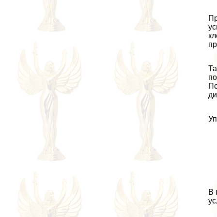
Пр
ус
кл
пр
Та
по
По
ди
Уп
В 
ус