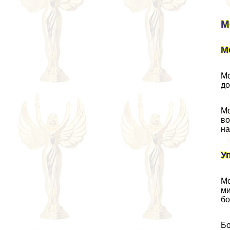
М
М
Мо
до
Мо
во
на
У
Мо
ми
бо
Бо