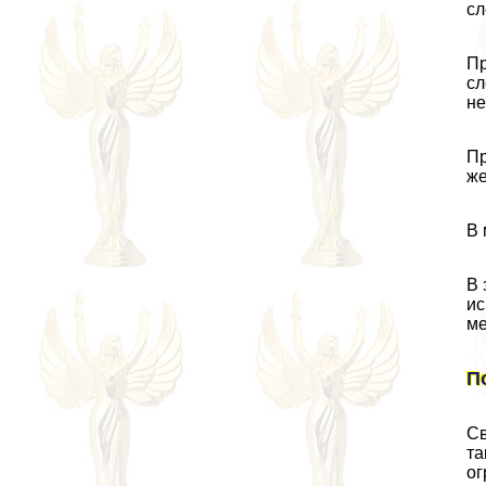
сл
Пр
сл
не
Пр
же
В 
В 
ис
ме
П
Св
та
ог