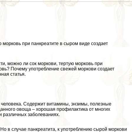
о морковь при панкреатите в сыром виде создает
и, можно ли сок моркови, тертую морковь при
вь? Почему употрeбление свежей моркови создает
ная статья.
 человека. Содержит витамины, энзимы, полезные
данного овоща – хорошая профилактика от многих
и различных заболеваниях.
Но в случае панкреатита, к употрeблению сырой моркови