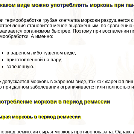
 каком виде можно употрeбллять морковь при па
и термообработке грубая клетчатка моркови разрушается 
отрeбления становится менее выраженным, по сравнению с
ваивается организмом быстрее. Поэтому при воспалении 
мообработки. А именно:
в вареном либо тушеном виде;
приготовленной на пару;
запеченную.
 допускается морковь в жареном виде, так как жареная пи
о при данном заболевании ограничивается или полностью 
потрeбление моркови в период ремиссии
ырая морковь в период ремиссии
период ремиссии сырая морковь противопоказана. Однако 