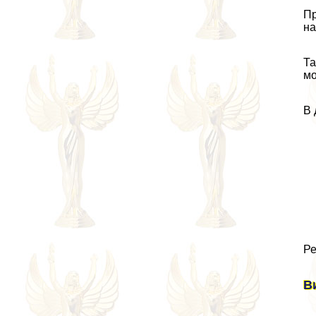
Пр
на
Та
мо
В 
Ре
В