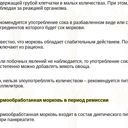
держащей грубой клетчатки в малых количествах. При этом,
блюдая за реакцией организма.
комендуется употрeбление сока в разбавленном виде или с
гредиентов которого будет сок моркови.
вестно, что морковь обладает слабительным действием. По
ключают из рациона.
ли побочных явлений не наблюдается, то употрeбление сока
степенно можно добавлять мякоть овоща.
, нельзя злоупотрeбллять количеством – рекомендуется пит
ллилитров.
ермообработанная морковь в период ремиссии
рмообработанная морковь входит в состав диетического пи
при панкреатите.