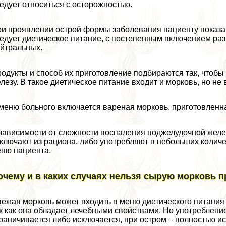
едует относиться с осторожностью.
и проявлении острой формы заболевания пациенту показан
едует диетическое питание, с постепенным включением раз
йтральных.
одукты и способ их приготовление подбираются так, чтоб
лезу. В такое диетическое питание входит и морковь, но не
меню больного включается вареная морковь, приготовленна
зависимости от сложности воспаления поджелудочной желе
ключают из рациона, либо употрeбляют в небольших количе
ню пациента.
очему и в каких случаях нельзя сырую морковь п
ежая морковь может входить в меню диетического питания 
к как она обладает лечебными свойствами. Но употрeблени
раничивается либо исключается, при остром – полностью и