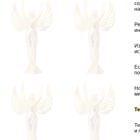
со
на
Ре
ин
Из
ис
Ес
по
Но
ми
Т
Те
и 