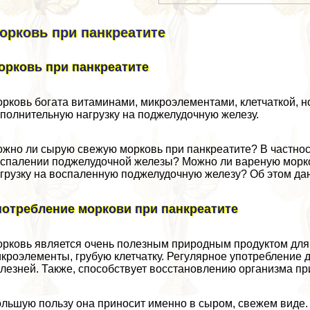
орковь при панкреатите
орковь при панкреатите
рковь богата витаминами, микроэлементами, клетчаткой, н
полнительную нагрузку на поджелудочную железу.
жно ли сырую свежую морковь при панкреатите? В частност
спалении поджелудочной железы? Можно ли вареную морко
грузку на воспаленную поджелудочную железу? Об этом дан
потрeбление моркови при панкреатите
рковь является очень полезным природным продуктом для
кроэлементы, грубую клетчатку. Регулярное употрeбление 
лезней. Также, способствует восстановлению организма пр
льшую пользу она приносит именно в сыром, свежем виде. 