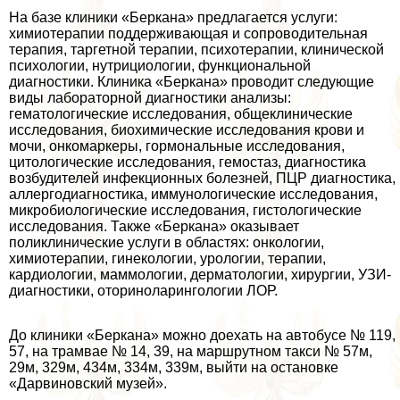
На базе клиники «Беркана» предлагается услуги:
химиотерапии поддерживающая и сопроводительная
терапия, таргетной терапии, психотерапии, клинической
психологии, нутрициологии, функциональной
диагностики. Клиника «Беркана» проводит следующие
виды лабораторной диагностики анализы:
гематологические исследования, общеклинические
исследования, биохимические исследования крови и
мочи, онкомаркеры, гормональные исследования,
цитологические исследования, гемостаз, диагностика
возбудителей инфекционных болезней, ПЦР диагностика,
аллергодиагностика, иммунологические исследования,
микробиологические исследования, гистологические
исследования. Также «Беркана» оказывает
поликлинические услуги в областях: oнкoлoгии,
химиотерапии, гинекологии, урологии, терапии,
кардиологии, маммологии, дерматологии, хирургии, УЗИ-
диагностики, оториноларингологии ЛОР.
До клиники «Беркана» можно доехать на автобусе № 119,
57, на трамвае № 14, 39, на маршрутном такси № 57м,
29м, 329м, 434м, 334м, 339м, выйти на остановке
«Дарвиновский музей».