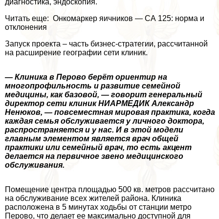
диагностика, эндоскопия.
Читать еще: Онкомаркер яичников — СА 125: норма и
отклонения
Запуск проекта – часть бизнес-стратегии, рассчитанной
на расширение географии сети клиник.
— Клиника в Перово берёт ориентир на
многопрофильность и развитие семейной
медицины, как базовой, — говорит генеральный
директор сети клиник НИАРМЕДИК Александр
Ненюков, — повсеместная мировая пpaктика, когда
каждая семья обслуживается у личного доктора,
распространяется и у нас. И в этой модели
главным элементом является врач общей
пpaктики или семейный врач, то есть акцент
делается на первичное звено медицинского
обслуживания.
Помещение центра площадью 500 кв. метров рассчитано
на обслуживание всех жителей района. Клиника
расположена в 5 минутах ходьбы от станции метро
Перово, что делает ее максимально доступной для