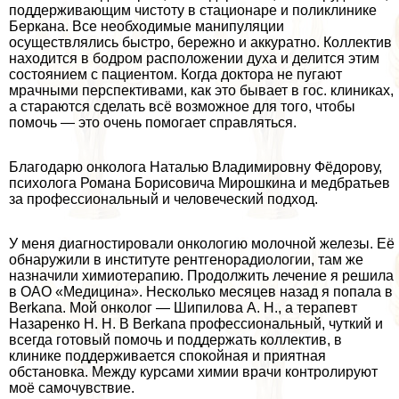
поддерживающим чистоту в стационаре и поликлинике
Беркана. Все необходимые манипуляции
осуществлялись быстро, бережно и аккуратно. Коллектив
находится в бодром расположении духа и делится этим
состоянием с пациентом. Когда доктора не пугают
мрачными перспективами, как это бывает в гос. клиниках,
а стараются сделать всё возможное для того, чтобы
помочь — это очень помогает справляться.
Благодарю oнкoлoга Наталью Владимировну Фёдорову,
психолога Романа Борисовича Мирошкина и медбратьев
за профессиональный и человеческий подход.
У меня диагностировали oнкoлoгию молочной железы. Её
обнаружили в институте рентгенорадиологии, там же
назначили химиотерапию. Продолжить лечение я решила
в ОАО «Медицина». Несколько месяцев назад я попала в
Berkana. Мой oнкoлoг — Шипилова А. Н., а терапевт
Назаренко Н. Н. В Berkana профессиональный, чуткий и
всегда готовый помочь и поддержать коллектив, в
клинике поддерживается спокойная и приятная
обстановка. Между курсами химии врачи контролируют
моё самочувствие.