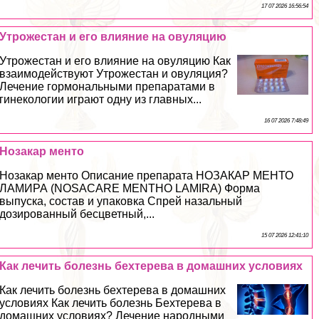
17 07 2026 16:56:54
Утрожестан и его влияние на овуляцию
Утрожестан и его влияние на овуляцию Как
взаимодействуют Утрожестан и овуляция?
Лечение гормональными препаратами в
гинекологии играют одну из главных...
16 07 2026 7:48:49
Нозакар менто
Нозакар менто Описание препарата НОЗАКАР МЕНТО
ЛАМИРА (NOSACARE MENTHO LAMIRA) Форма
выпуска, состав и упаковка Спрей назальный
дозированный бесцветный,...
15 07 2026 12:41:10
Как лечить болезнь бехтерева в домашних условиях
Как лечить болезнь бехтерева в домашних
условиях Как лечить болезнь Бехтерева в
домашних условиях? Лечение народными