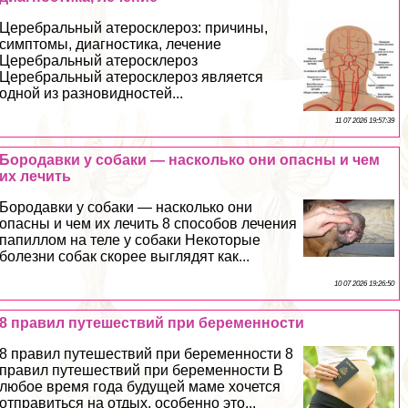
Церебральный атеросклероз: причины,
симптомы, диагностика, лечение
Церебральный атеросклероз
Церебральный атеросклероз является
одной из разновидностей...
11 07 2026 19:57:39
Бородавки у собаки — насколько они опасны и чем
их лечить
Бородавки у собаки — насколько они
опасны и чем их лечить 8 способов лечения
папиллом на теле у собаки Некоторые
болезни собак скорее выглядят как...
10 07 2026 19:26:50
8 правил путешествий при беременности
8 правил путешествий при беременности 8
правил путешествий при беременности В
любое время года будущей маме хочется
отправиться на отдых, особенно это...