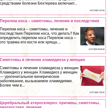
средствами болезни Бехтерева включает...
14 07 2026 1:47:54
Перелом носа – симптомы, лечение и последствия
Перелом носа – симптомы, лечение и
последствия Перелом носа, что делать? Как
определить перелом носа Перелом носа –
это травма его кости или хряща....
13 07 2026 20:44:24
Симптомы и лечение xлaмидиоза у женщин
Симптомы и лечение xлaмидиоза у женщин
Хламидиоз у женщин Хламидиоз у женщин
— урогeнитaльное венерическое
заболевание, вызываемое xлaмидиями.
Более чем в...
12 07 2026 7:29:16
Церебральный атеросклероз: причины, симптомы,
диагностика, лечение