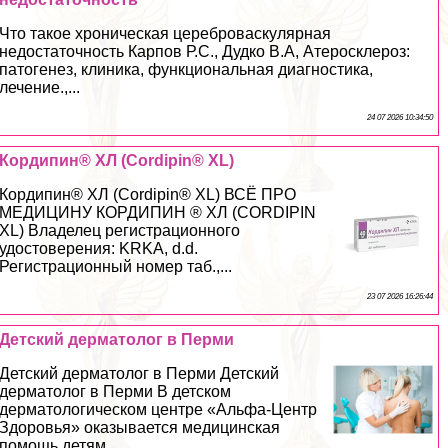
Что такое хроническая цереброваскулярная
недостаточность Карпов Р.С., Дудко В.А, Атеросклероз:
патогенез, клиника, функциональная диагностика,
лечение.,...
24 07 2026 10:34:50
Кордипин® XЛ (Cordipin® XL)
Кордипин® XЛ (Cordipin® XL) ВСЁ ПРО
МЕДИЦИНУ КОРДИПИН ® ХЛ (CORDIPIN
XL) Владелец регистрационного
удостоверения: KRKA, d.d.
Регистрационный номер таб.,...
23 07 2026 16:26:44
Детский дерматолог в Перми
Детский дерматолог в Перми Детский
дерматолог в Перми В детском
дерматологическом центре «Альфа-Центр
Здоровья» оказывается медицинская
помощь детям...