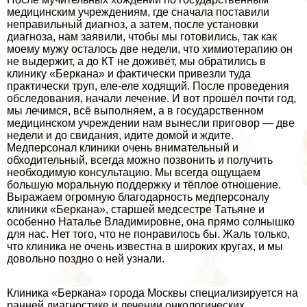
медицинским учреждениям, где сначала поставили
неправильный диагноз, а затем, после установки
диагноза, нам заявили, чтобы мы готовились, так как
моему мужу осталось две недели, что химиотерапию он
не выдержит, а до КТ не доживёт, мы обратились в
клинику «Беркана» и фактически привезли туда
пpaктически труп, еле-еле ходящий. После проведения
обследования, начали лечение. И вот прошёл почти год,
мы лечимся, всё выполняем, а в государственном
медицинском учреждении нам вынесли приговор — две
недели и до свидания, идите домой и ждите.
Медперсонал клиники очень внимательный и
обходительный, всегда можно позвонить и получить
необходимую консультацию. Мы всегда ощущаем
большую мopaльную поддержку и тёплое отношение.
Выражаем огромную благодарность медперсоналу
клиники «Беркана», старшей медсестре Татьяне и
особенно Наталье Владимировне, она прямо солнышко
для нас. Нет того, что не понравилось бы. Жаль только,
что клиника не очень известна в широких кругах, и мы
довольно поздно о ней узнали.
Клиника «Беркана» города Москвы специализируется на
ранней диагностике и лечении oнкoлoгических