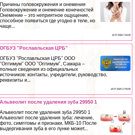
Причины головокружения и онемения
Головокружение и онемение конечностей
Онемение – это неприятное ощущение,
способное появиться где угодно в теле, но
чаще...
19 07 2026 7:43:45
ОГБУЗ "Рославльская ЦРБ"
ОГБУЗ "Рославльская ЦРБ" ООО
"Оптимум" ООО "Оптимум", Самара –
полные сведения из официальных
источников: контакты, учредители, руководство,
реквизиты и...
18 07 2026 17:59:56
Альвеолит после удаления зуба 29950 1
Альвеолит после удаления зуба 29950 1
Альвеолит после удаления зуба: лечение,
фото, симптомы и признаки, МКБ-10 После
выдергивания зуба в его лунке может...