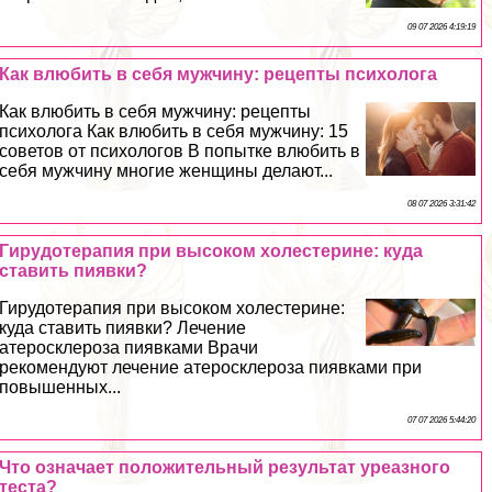
09 07 2026 4:19:19
Как влюбить в себя мужчину: рецепты психолога
Как влюбить в себя мужчину: рецепты
психолога Как влюбить в себя мужчину: 15
советов от психологов В попытке влюбить в
себя мужчину многие женщины делают...
08 07 2026 3:31:42
Гирудотерапия при высоком холестерине: куда
ставить пиявки?
Гирудотерапия при высоком холестерине:
куда ставить пиявки? Лечение
атеросклероза пиявками Врачи
рекомендуют лечение атеросклероза пиявками при
повышенных...
07 07 2026 5:44:20
Что означает положительный результат уреазного
теста?