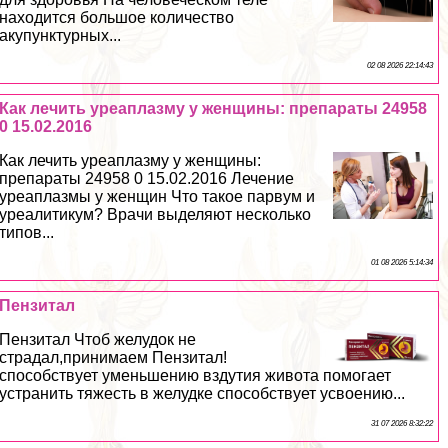
находится большое количество
акупунктурных...
02 08 2026 22:14:43
Как лечить уреаплазму у женщины: препараты 24958
0 15.02.2016
Как лечить уреаплазму у женщины:
препараты 24958 0 15.02.2016 Лечение
уреаплазмы у женщин Что такое парвум и
уреалитикум? Врачи выделяют несколько
типов...
01 08 2026 5:14:34
Пензитал
Пензитал Чтоб желудок не
страдал,принимаем Пензитал!
способствует уменьшению вздутия живота помогает
устранить тяжесть в желудке способствует усвоению...
31 07 2026 8:32:22