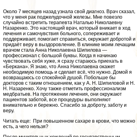
Около 7 месяцев назад узнала свой диагноз. Врач сказал,
что у меня paк поджелудочной железы. Мне повезло
случайно встретить терапевта Наталью Николаевну
Назаренко. Это настоящий врач, который вникает в ход
лечения и самочувствия больного, сопереживает и
поддерживает, помогает справиться, окружает добротой и
придаёт веру в выздоровление. В клинике моим лечащим
врачом стала Анна Николаевна Шипилова —
профессионал с большой буквы. Когда я начинаю
чувствовать себя хуже, я сразу стараюсь приехать в
«Беркана». Я знаю, что Анна Николаевна окажет
необходимую помощь и сделает всё, что нужно. Домой я
возвращаюсь со спокойной душой. Побольше бы
докторов с таким отношением, как у А. Н. Шипиловой и Н.
Н. Назаренко. Хочу также отметить профессионализм
медбратьев. На протяжении лечения, они окружают
пациентов заботой, все процедуры выполняют
внимательно и бережно. Спасибо за доброту, заботу и
веру.
Читать еще: При повышенном сахаре в крови, что можно
есть, а чего нельзя?
После мучительных хождений по государственным