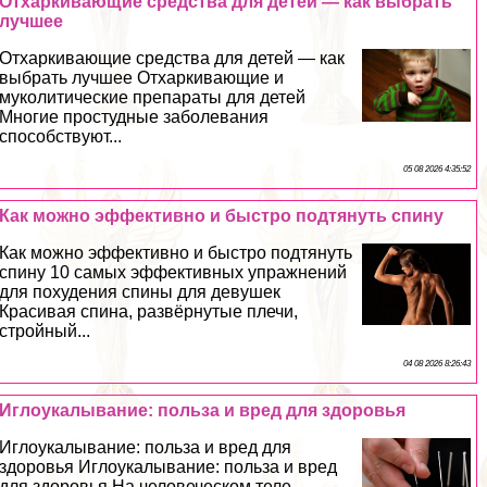
Отхаркивающие средства для детей — как выбрать
лучшее
Отхаркивающие средства для детей — как
выбрать лучшее Отхаркивающие и
муколитические препараты для детей
Многие простудные заболевания
способствуют...
05 08 2026 4:35:52
Как можно эффективно и быстро подтянуть спину
Как можно эффективно и быстро подтянуть
спину 10 самых эффективных упражнений
для похудения спины для дeвyшек
Красивая спина, развёрнутые плечи,
стройный...
04 08 2026 8:26:43
Иглоукалывание: польза и вред для здоровья
Иглоукалывание: польза и вред для
здоровья Иглоукалывание: польза и вред
для здоровья На человеческом теле