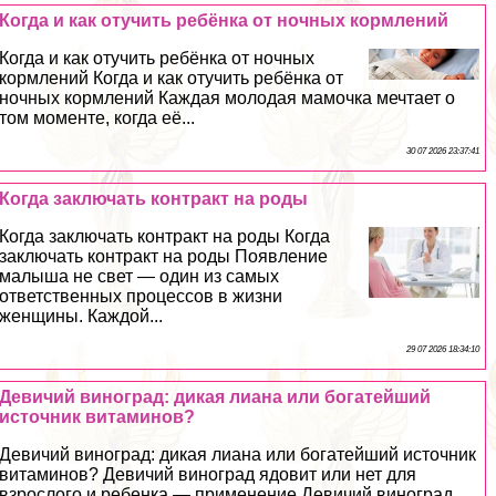
Когда и как отучить ребёнка от ночных кормлений
Когда и как отучить ребёнка от ночных
кормлений Когда и как отучить ребёнка от
ночных кормлений Каждая молодая мамочка мечтает о
том моменте, когда её...
30 07 2026 23:37:41
Когда заключать контpaкт на роды
Когда заключать контpaкт на роды Когда
заключать контpaкт на роды Появление
малыша не свет — один из самых
ответственных процессов в жизни
женщины. Каждой...
29 07 2026 18:34:10
Девичий виноград: дикая лиана или богатейший
источник витаминов?
Девичий виноград: дикая лиана или богатейший источник
витаминов? Девичий виноград ядовит или нет для
взрослого и ребенка — применение Девичий виноград