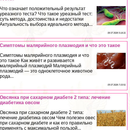
Что означает положительный результат
уреазного теста? Что такое уреазный тест:
суть метода, достоинства и недостатки
Актуальность выбора идеального метода...
06 07 2026 5:14:31
Симптомы малярийного плазмодия и что это такое
Симптомы малярийного плазмодия и что
это такое Как живёт и развивается
малярийный плазмодий Малярийный
плазмодий — это одноклеточное животное
рода...
05 07 2026 7:15:51
Овсянка при сахарном диабете 2 типа: лечение
диабетика овсом
Овсянка при сахарном диабете 2 типа:
лечение диабетика овсом Чем полезен овес
при сахарном диабете и как его правильно
применять с максимальной пользой...