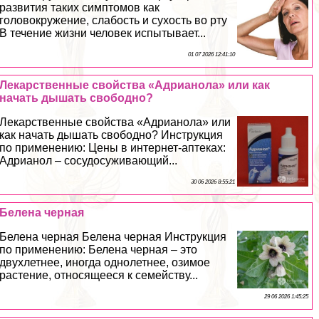
развития таких симптомов как
головокружение, слабость и сухость во рту
В течение жизни человек испытывает...
01 07 2026 12:41:10
Лекарственные свойства «Адрианола» или как
начать дышать свободно?
Лекарственные свойства «Адрианола» или
как начать дышать свободно? Инструкция
по применению: Цены в интернет-аптеках:
Адрианол – сосудосуживающий...
30 06 2026 8:55:21
Белена черная
Белена черная Белена черная Инструкция
по применению: Белена черная – это
двухлетнее, иногда однолетнее, озимое
растение, относящееся к семейству...
29 06 2026 1:45:25