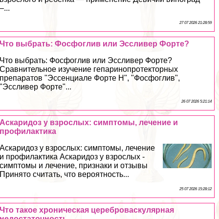
–...
27 07 2026 21:28:59
Что выбрать: Фосфоглив или Эссливер Форте?
Что выбрать: Фосфоглив или Эссливер Форте?
Сравнительное изучение гепаринопротекторных
препаратов "Эссенциале Форте Н", "Фосфоглив",
"Эссливер Форте"...
26 07 2026 5:21:14
Аскаридоз у взрослых: симптомы, лечение и
профилактика
Аскаридоз у взрослых: симптомы, лечение
и профилактика Аскаридоз у взрослых -
симптомы и лечение, признаки и отзывы
Принято считать, что вероятность...
25 07 2026 15:28:12
Что такое хроническая цереброваскулярная
недостаточность