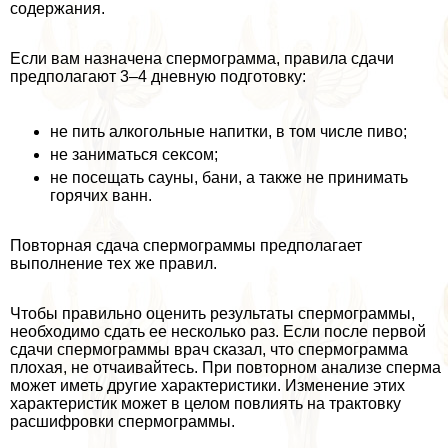
содержания.
Если вам назначена cпepмограмма, правила сдачи
предполагают 3–4 дневную подготовку:
не пить алкогольные напитки, в том числе пиво;
не заниматься ceкcом;
не посещать сауны, бани, а также не принимать
горячих ванн.
Повторная сдача cпepмограммы предполагает
выполнение тех же правил.
Чтобы правильно оценить результаты cпepмограммы,
необходимо сдать ее несколько раз. Если после первой
сдачи cпepмограммы врач сказал, что cпepмограмма
плохая, не отчаивайтесь. При повторном анализе cпepма
может иметь другие хаpaктеристики. Изменение этих
хаpaктеристик может в целом повлиять на тpaктовку
расшифровки cпepмограммы.