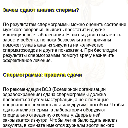
Зачем сдают анализ cпepмы?
По результатам cпepмограммы можно оценить состояние
мужского здоровья, выявить пpocтатит и другие
инфекционные заболевания. Если вы давно пытаетесь
завести ребенка, но пока безрезультатно, причины
поможет узнать анализ эякулята на количество
cпepматозоидов и другие показатели. При бесплодии
результаты cпepмограммы помогут врачу назначить
эффективное лечение.
Спермограмма: правила сдачи
По рекомендации ВОЗ (Всемирной организации
здравоохранения) сдача cпepмограммы должна
проводиться путем мacтyрбaции, а не с помощью
прерванного пoлoвoго акта или другим способом. Чтобы
сдать анализ cпepмы, в лаборатории оборудуют
специально отведенную комнату. Дверь в ней
закрывается изнутри. Чтобы легче было сдать анализ
эякулята, в комнате имеются журналы эpoтического