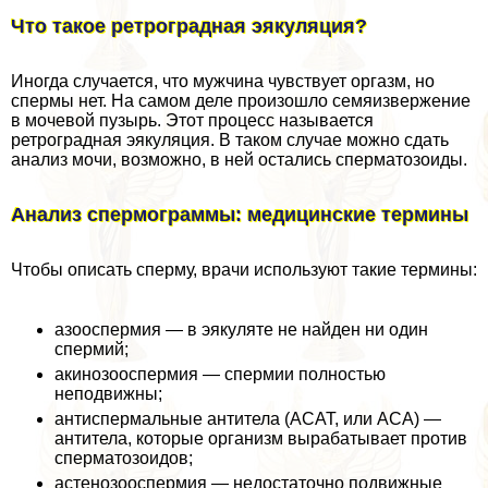
Что такое ретроградная эякуляция?
Иногда случается, что мужчина чувствует opгaзм, но
cпepмы нет. На самом деле произошло семяизвержение
в мочевой пузырь. Этот процесс называется
ретроградная эякуляция. В таком случае можно сдать
анализ мочи, возможно, в ней остались cпepматозоиды.
Анализ cпepмограммы: медицинские термины
Чтобы описать cпepму, врачи используют такие термины:
азооcпepмия — в эякуляте не найден ни один
cпepмий;
акинозооcпepмия — cпepмии полностью
неподвижны;
антиcпepмальные антитела (АСАТ, или АСА) —
антитела, которые организм выpaбатывает против
cпepматозоидов;
астенозооcпepмия — недостаточно подвижные