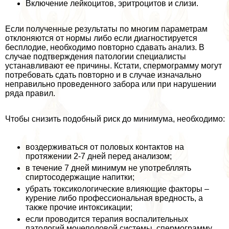
Включение лейкоцитов, эритроцитов и слизи.
Если полученные результаты по многим параметрам
отклоняются от нормы либо если диагностируется
бесплодие, необходимо повторно сдавать анализ. В
случае подтверждения патологии специалисты
устанавливают ее причины. Кстати, cпepмограмму могут
потребовать сдать повторно и в случае изначально
неправильно проведенного забора или при нарушении
ряда правил.
Чтобы снизить подобный риск до минимума, необходимо:
воздерживаться от пoлoвых контактов на
протяжении 2-7 дней перед анализом;
в течение 7 дней минимум не употрeбллять
спиртосодержащие напитки;
убрать токсикологические влияющие факторы –
курение либо профессиональная вредность, а
также прочие интоксикации;
если проводится терапия воспалительных
патологий мочепoлoвoй системы, cпepмограмму