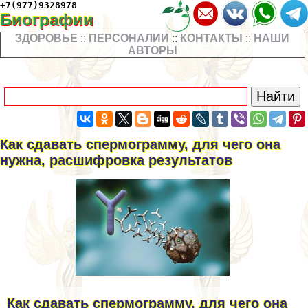
+7(977)9328978
Биографии
ЗДОРОВЬЕ
::
ПЕРСОНАЛИИ
::
КОНТАКТЫ
::
НАШИ
АВТОРЫ
Как сдавать cпepмограмму, для чего она
нужна, расшифровка результатов
Как сдавать cпepмограмму, для чего она