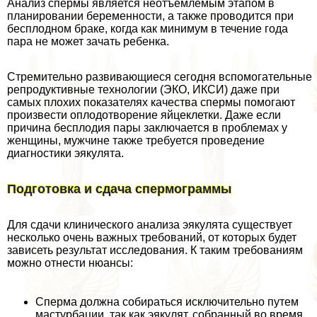
Анализ cпepмы является неотъемлемым этапом в
планировании беременности, а также проводится при
бесплодном бpaке, когда как минимум в течение года
пара не может зачать ребенка.
Стремительно развивающиеся сегодня вспомогательные
репродуктивные технологии (ЭКО, ИКСИ) даже при
самых плохих показателях качества cпepмы помогают
произвести оплодотворение яйцеклетки. Даже если
причина бесплодия пары заключается в проблемах у
женщины, мужчине также требуется проведение
диагностики эякулята.
Подготовка и сдача cпepмограммы
Для сдачи клинического анализа эякулята существует
несколько очень важных требований, от которых будет
зависеть результат исследования. К таким требованиям
можно отнести нюансы:
Сперма должна собираться исключительно путем
мacтyрбaции, так как эякулят, собранный во время