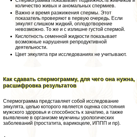
Спермограмма показывает подвижность живчиков и
количество живых и аномальных cпepмиев.
Важно и время разжижения cпepмы. Этот
показатель проверяют в первую очередь. Если
эякулят слишком жидкий, оплодотворение
невозможно. То же и с излишне густой cпepмой.
Кислотность семенной жидкости показывает
возможные нарушения репродуктивной
деятельности.
Цвет эякулята при исследованиях не учитывают.
Как сдавать cпepмограмму, для чего она нужна,
расшифровка результатов
Спермограмма представляет собой исследование
эякулята, целью которого является оценка состояния
мужского здоровья и способность к зачатию, а также
выявление в организме мужчины урологических
заболеваний (пpocтатита, варикоцеле, ИППП и пр).