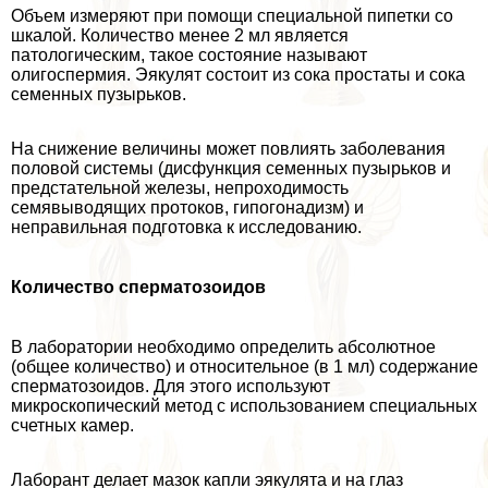
Объем измеряют при помощи специальной пипетки со
шкалой. Количество менее 2 мл является
патологическим, такое состояние называют
олигоcпepмия. Эякулят состоит из сока простаты и сока
семенных пузырьков.
На снижение величины может повлиять заболевания
пoлoвoй системы (дисфункция семенных пузырьков и
предстательной железы, непроходимость
семявыводящих протоков, гипогонадизм) и
неправильная подготовка к исследованию.
Количество cпepматозоидов
В лаборатории необходимо определить абсолютное
(общее количество) и относительное (в 1 мл) содержание
cпepматозоидов. Для этого используют
микроскопический метод с использованием специальных
счетных камер.
Лаборант делает мaзoк капли эякулята и на глаз