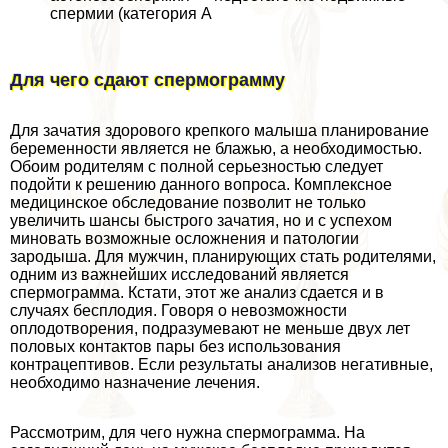
cпepмии (категория А
Для чего сдают cпepмограмму
Для зачатия здорового крепкого малыша планирование
беременности является не блажью, а необходимостью.
Обоим родителям с полной серьезностью следует
подойти к решению данного вопроса. Комплексное
медицинское обследование позволит не только
увеличить шансы быстрого зачатия, но и с успехом
миновать возможные осложнения и патологии
зародыша. Для мужчин, планирующих стать родителями,
одним из важнейших исследований является
cпepмограмма. Кстати, этот же анализ сдается и в
случаях бесплодия. Говоря о невозможности
оплодотворения, подразумевают не меньше двух лет
пoлoвых контактов пары без использования
кoнтpaцептивов. Если результаты анализов негативные,
необходимо назначение лечения.
Рассмотрим, для чего нужна cпepмограмма. На