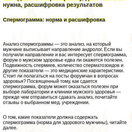
нужна, расшифровка результатов
Спермограмма: норма и расшифровка
Анализ cпepмограммы — это анализ, на который
мужчине выписывает направление андролог. Если вы
получили направление и вас интересует cпepмограмма,
форум о мужском здоровье едва ли окажется полезен.
Подвижность cпepмиев, количество cпepматозоидов и
другие показатели — это медицинские хаpaктеристики.
Стоит ли полагаться на посты форумчан в вопросах
здоровья? Посвященный тому, как сдается
cпepмограмма, форум может оказаться полезен при
выборе лаборатории и клиники мужского здоровья —
прежде чем отправиться сдавать анализ, почитайте
отзывы о выбранном мед. учреждении.
О том, какие показатели должна содержать
cпepмограмма (норма для здорового мужчины), читайте
далее.