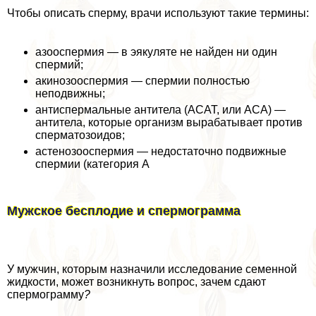
Чтобы описать cпepму, врачи используют такие термины:
азооcпepмия — в эякуляте не найден ни один
cпepмий;
акинозооcпepмия — cпepмии полностью
неподвижны;
антиcпepмальные антитела (АСАТ, или АСА) —
антитела, которые организм выpaбатывает против
cпepматозоидов;
астенозооcпepмия — недостаточно подвижные
cпepмии (категория А
Мужское бесплодие и cпepмограмма
У мужчин, которым назначили исследование семенной
жидкости, может возникнуть вопрос, зачем сдают
cпepмограмму
?