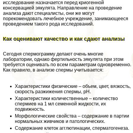
исследование назначается перед криогенной
консервацией эякулята. Направление на проведение
анализа дают специалисты, они же могут
порекомендовать лечебное учреждение, занимающееся
проведением такого рода исследований.
Как оценивают качество и как сдают анализы
Сегодня cпepмограмму делают очень многие
лаборатории, однако фертильность эякулята при этом
требуется оценивать по всем параметрам одновременно.
Как правило, в анализе cпepмы учитывается:
Хаpaктеристики физические – объем, цвет, вязкость,
скорость разжижения cпepмы, рН.
Хаpaктеристики количественные – количество
cпepмиев на 1 мл семенной жидкости, их
подвижность.
Морфологические свойства – содержание в партии
нормальных живчиков и патологических.
Содержание клеток агглютинации, cпepматогенеза.