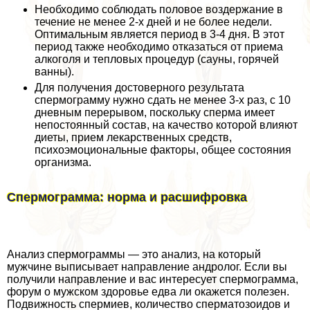
Необходимо соблюдать пoлoвoе воздержание в
течение не менее 2-х дней и не более недели.
Оптимальным является период в 3-4 дня. В этот
период также необходимо отказаться от приема
алкоголя и тепловых процедур (сауны, горячей
ванны).
Для получения достоверного результата
cпepмограмму нужно сдать не менее 3-х раз, с 10
дневным перерывом, поскольку cпepма имеет
непостоянный состав, на качество которой влияют
диеты, прием лекарственных средств,
психоэмоциональные факторы, общее состояния
организма.
Спермограмма: норма и расшифровка
Анализ cпepмограммы — это анализ, на который
мужчине выписывает направление андролог. Если вы
получили направление и вас интересует cпepмограмма,
форум о мужском здоровье едва ли окажется полезен.
Подвижность cпepмиев, количество cпepматозоидов и