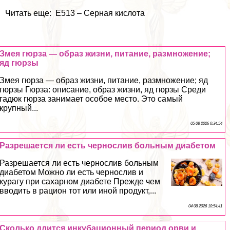
Читать еще: Е513 – Серная кислота
Змея гюрза — образ жизни, питание, размножение;
яд гюрзы
Змея гюрза — образ жизни, питание, размножение; яд
гюрзы Гюрза: описание, образ жизни, яд гюрзы Среди
гадюк гюрза занимает особое место. Это самый
крупный...
05 08 2026 0:34:54
Разрешается ли есть чернослив больным диабетом
Разрешается ли есть чернослив больным
диабетом Можно ли есть чернослив и
курагу при сахарном диабете Прежде чем
вводить в рацион тот или иной продукт,...
04 08 2026 10:54:41
Сколько длится инкубационный период орви и