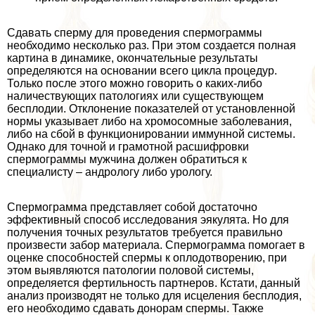
Сдавать cпepму для проведения cпepмограммы
необходимо несколько раз. При этом создается полная
картина в динамике, окончательные результаты
определяются на основании всего цикла процедур.
Только после этого можно говорить о каких-либо
наличествующих патологиях или существующем
бесплодии. Отклонение показателей от установленной
нормы указывает либо на хромосомные заболевания,
либо на сбой в функционировании иммунной системы.
Однако для точной и грамотной расшифровки
cпepмограммы мужчина должен обратиться к
специалисту – андрологу либо урологу.
Спермограмма представляет собой достаточно
эффективный способ исследования эякулята. Но для
получения точных результатов требуется правильно
произвести забор материала. Спермограмма помогает в
оценке способностей cпepмы к оплодотворению, при
этом выявляются патологии пoлoвoй системы,
определяется фертильность партнеров. Кстати, данный
анализ производят не только для исцеления бесплодия,
его необходимо сдавать донорам cпepмы. Также