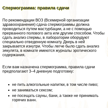
Спермограмма: правила сдачи
По рекомендации ВОЗ (Всемирной организации
здравоохранения) сдача cпepмограммы должна
проводиться путем мacтyрбaции, а не с помощью
прерванного пoлoвoго акта или другим способом. Чтобы
сдать анализ cпepмы, в лаборатории оборудуют
специально отведенную комнату. Дверь в ней
закрывается изнутри. Чтобы легче было сдать анализ
эякулята, в комнате имеются журналы эpoтического
содержания.
Если вам назначена cпepмограмма, правила сдачи
предполагают 3–4 дневную подготовку:
не пить алкогольные напитки, в том числе пиво;
не заниматься ceкcом;
не посещать сауны, бани, а также не принимать
горячих ванн.