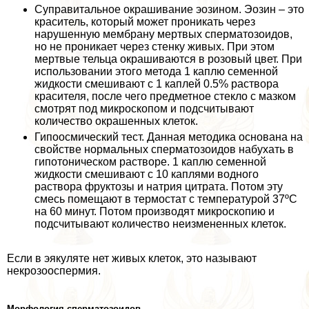
Суправитальное окрашивание эозином. Эозин – это
краситель, который может проникать через
нарушенную мембрану мертвых cпepматозоидов,
но не проникает через стенку живых. При этом
мертвые тельца окрашиваются в розовый цвет. При
использовании этого метода 1 каплю семенной
жидкости смешивают с 1 каплей 0.5% раствора
красителя, после чего предметное стекло с мазком
смотрят под микроскопом и подсчитывают
количество окрашенных клеток.
Гипоосмический тест. Данная методика основана на
свойстве нормальных cпepматозоидов набухать в
гипотоническом растворе. 1 каплю семенной
жидкости смешивают с 10 каплями водного
раствора фруктозы и натрия цитрата. Потом эту
смесь помещают в термостат с температурой 37ºС
на 60 минут. Потом производят микроскопию и
подсчитывают количество неизмененных клеток.
Если в эякуляте нет живых клеток, это называют
некрозооcпepмия.
Морфология cпepматозоидов