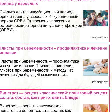
гриппа у взрослых
Сколько длится инкубационный период
орви и гриппа у взрослых Инкубационный
период ОРВИ От времени заражения
острой респираторной вирусной инфекцией
(ОРВИ)...
03 08 2026 12:29:56
Глисты при беременности – профилактика и лечение
инвазии
Глисты при беременности – профилактика
и лечение инвазии Причины появления
глистов при беременности и методы их
лечения Для будущей мамочки при...
02 08 2026 23:21:30
Винегрет — рецепт классический: пошаговый рецепт
салата, состав, как приготовить блюдо
Винегрет — рецепт классический:
пошаговый рецепт салата, состав, как