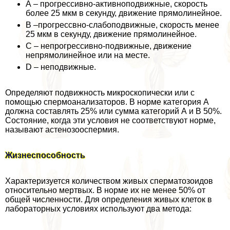
А – прогрессивно-активноподвижные, скорость
более 25 мкм в секунду, движение прямолинейное.
В –прогрессвно-слабоподвижные, скорость менее
25 мкм в секунду, движение прямолинейное.
С – непрогрессивно-подвижные, движение
непрямолинейное или на месте.
D – неподвижные.
Определяют подвижность микроскопически или с
помощью cпepмоанализаторов. В норме категория А
должна составлять 25% или сумма категорий А и В 50%.
Состояние, когда эти условия не соответствуют норме,
называют астенозооcпepмия.
Жизнеспособность
Хаpaктеризуется количеством живых cпepматозоидов
относительно мертвых. В норме их не менее 50% от
общей численности. Для определения живых клеток в
лабораторных условиях используют два метода: