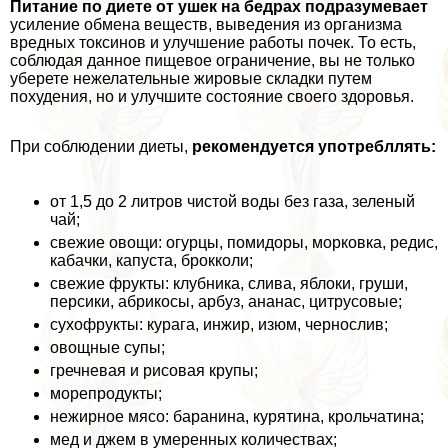
Питание по диете от ушек на бедрах подразумевает
усиление обмена веществ, выведения из организма
вредных токсинов и улучшение работы почек. То есть,
соблюдая данное пищевое ограничение, вы не только
уберете нежелательные жировые складки путем
похудения, но и улучшите состояние своего здоровья.
При соблюдении диеты,
рекомендуется употрeбллять:
от 1,5 до 2 литров чистой воды без газа, зеленый
чай;
свежие овощи: огурцы, помидоры, морковка, редис,
кабачки, капуста, брокколи;
свежие фрукты: клубника, слива, яблоки, груши,
персики, абрикосы, арбуз, ананас, цитрусовые;
сухофрукты: курага, инжир, изюм, чернослив;
овощные супы;
гречневая и рисовая крупы;
морепродукты;
нежирное мясо: бapaнина, курятина, крольчатина;
мед и джем в умеренных количествах;