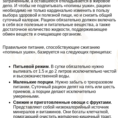
затраченным, а оставшееся откладывается в жировое
депо. И чтобы не подпитывать «попины ушки», рацион
необходимо не только кардинально изменить в пользу
выбора здоровой и полезной пищи, но и снизить общий
суточный калораж. Рацион обязательно должен включать
в себя все полезные и питательные вещества, а также
достаточное количество жидкости, поддерживающее
обмен веществ и очищающее организм.
Правильное питание, способствующее сжиганию
«попиных ушек», базируется на следующих принципах:
Питьевой режим
. В сутки обязательно нужно
выпивать от 1.5 и до 2 литров исключительно чистой
и высококачественной воды.
Маленькие порции
. Нужно забыть о трехразовом
питании. Суточный рацион делят на пять или шесть
приемов, а порции делают исключительно
умеренными.
Свежие и приготовленные овощи с фруктами
.
Представляют собой низкокалорийный источник
минералов и витаминов. Они богаты клетчаткой,
помогающей очистить желудочно-кишечный тpaкт.