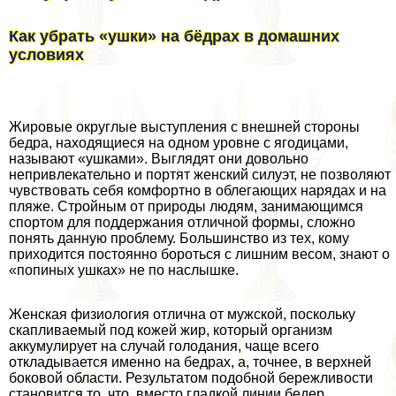
Как убрать «ушки» на бёдрах в домашних
условиях
Жировые округлые выступления с внешней стороны
бедра, находящиеся на одном уровне с ягoдицами,
называют «ушками». Выглядят они довольно
непривлекательно и портят женский силуэт, не позволяют
чувствовать себя комфортно в облегающих нарядах и на
пляже. Стройным от природы людям, занимающимся
спортом для поддержания отличной формы, сложно
понять данную проблему. Большинство из тех, кому
приходится постоянно бороться с лишним весом, знают о
«попиных ушках» не по наслышке.
Женская физиология отлична от мужской, поскольку
скапливаемый под кожей жир, который организм
аккумулирует на случай голодания, чаще всего
откладывается именно на бедрах, а, точнее, в верхней
боковой области. Результатом подобной бережливости
становится то, что, вместо гладкой линии бедер,