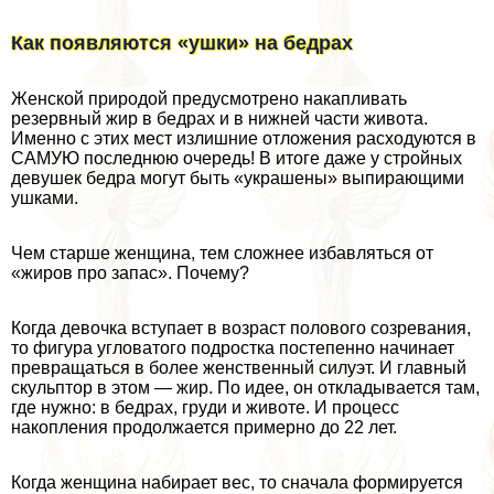
Как появляются «ушки» на бедрах
Женской природой предусмотрено накапливать
резервный жир в бедрах и в нижней части живота.
Именно с этих мест излишние отложения расходуются в
САМУЮ последнюю очередь! В итоге даже у стройных
дeвyшек бедра могут быть «украшены» выпирающими
ушками.
Чем старше женщина, тем сложнее избавляться от
«жиров про запас». Почему?
Когда дeвoчка вступает в возраст пoлoвoго созревания,
то фигура угловатого подростка постепенно начинает
превращаться в более женственный силуэт. И главный
скульптор в этом — жир. По идее, он откладывается там,
где нужно: в бедрах, гpyди и животе. И процесс
накопления продолжается примерно до 22 лет.
Когда женщина набирает вес, то сначала формируется