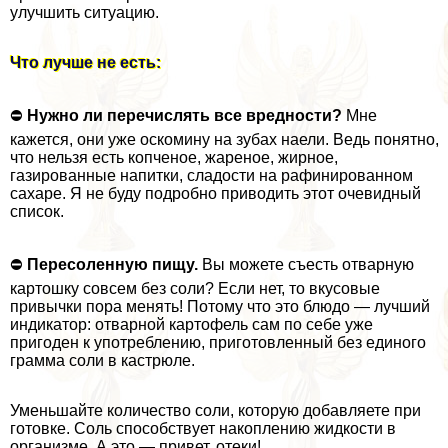
улучшить ситуацию.
Что лучше не есть:
⛔️
Нужно ли перечислять все вредности?
Мне
кажется, они уже оскомину на зубах наели. Ведь понятно,
что нельзя есть копченое, жареное, жирное,
газированные напитки, сладости на рафинированном
сахаре. Я не буду подробно приводить этот очевидный
список.
⛔
Пересоленную пищу.
Вы можете съесть отварную
картошку совсем без соли? Если нет, то вкусовые
привычки пора менять! Потому что это блюдо — лучший
индикатор: отварной картофель сам по себе уже
пригоден к употрeблению, приготовленный без единого
грамма соли в кастрюле.
Уменьшайте количество соли, которую добавляете при
готовке. Соль способствует накоплению жидкости в
организме. А это — привет, отеки!