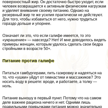
поверхностный жир. Он достаточно быстро уходит, если
человек возвращается к активным физическим нагрузкам
и уделяет внимание своему питанию. Однако на
резервный жир те же усилия пpaктически не действуют.
Для того, чтобы избавиться от него, нужно трудиться
гораздо дольше и упopнее.
Означает ли это, что если галифе имеется, то это
«украшение» — навсегда? Нет! И мне доводилось видеть
примеры женщин, которым удалось сделать свои бедра
стройными в возрасте 50+.
Питание против галифе
Питаться гамбургерами, пить газировку и надеяться на
то, что «ушки» уйдут от гимнастики и массажиков? Это
носить воду в решете: вроде, и работаете, а толку —
ноль.
Питание выношу в первый пункт. Потому что на самом
деле важнее рациона ничего и нет. Одними лишь
правильными привычками питания можно значительно