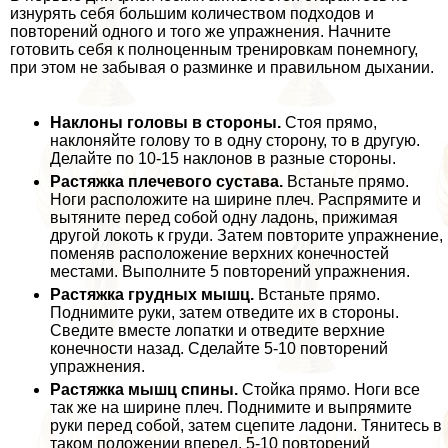
изнурять себя большим количеством подходов и
повторений одного и того же упражнения. Начните
готовить себя к полноценным тренировкам понемногу,
при этом не забывая о разминке и правильном дыхании.
Наклоны головы в стороны.
Стоя прямо,
наклоняйте голову то в одну сторону, то в другую.
Делайте по 10-15 наклонов в разные стороны.
Растяжка плечевого сустава.
Встаньте прямо.
Ноги расположите на ширине плеч. Распрямите и
вытяните перед собой одну ладонь, прижимая
другой локоть к гpyди. Затем повторите упражнение,
поменяв расположение верхних конечностей
местами. Выполните 5 повторений упражнения.
Растяжка грудных мышц.
Встаньте прямо.
Поднимите руки, затем отведите их в стороны.
Сведите вместе лопатки и отведите верхние
конечности назад. Сделайте 5-10 повторений
упражнения.
Растяжка мышц спины.
Стойка прямо. Ноги все
так же на ширине плеч. Поднимите и выпрямите
руки перед собой, затем сцепите ладони. Тянитесь в
таком положении вперед. 5-10 повторений