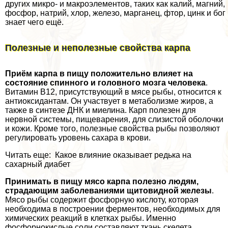
других микро- и макроэлементов, таких как калий, магний,
фосфор, натрий, хлор, железо, марганец, фтор, цинк и бог
знает чего ещё.
Полезные и неполезные свойства карпа
Приём карпа в пищу положительно влияет на
состояние спинного и головного мозга человека
.
Витамин В12, присутствующий в мясе рыбы, относится к
антиоксидантам. Он участвует в метаболизме жиров, а
также в синтезе ДНК и миелина. Карп полезен для
нервной системы, пищеварения, для слизистой оболочки
и кожи. Кроме того, полезные свойства рыбы позволяют
регулировать уровень сахара в крови.
Читать еще: Какое влияние оказывает редька на
сахарный диабет
Принимать в пищу мясо карпа полезно людям,
страдающим заболеваниями щитовидной железы
.
Мясо рыбы содержит фосфорную кислоту, которая
необходима в построении ферментов, необходимых для
химических реакций в клетках рыбы. Именно
фосфорнокислые соли составляют ткань скелета.