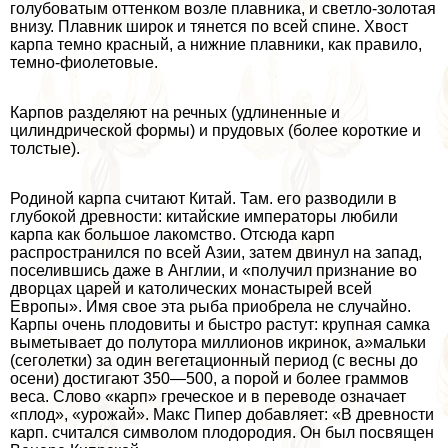
гoлyбоватым оттенком возле плавника, и светло-золотая
внизу. Плавник широк и тянется по всей спине. Хвост
карпа темно красный, а нижние плавники, как правило,
темно-фиолетовые.
Карпов разделяют на речных (удлиненные и
цилиндрической формы) и прудовых (более короткие и
толстые).
Родиной карпа считают Китай. Там. его разводили в
глубокой древности: китайские императоры любили
карпа как большое лакомство. Отсюда карп
распространился по всей Азии, затем двинул на запад,
поселившись даже в Англии, и «получил признание во
дворцах царей и католических монастырей всей
Европы». Имя свое эта рыба приобрела не случайно.
Карпы очень плодовиты и быстро растут: крупная самка
выметывает до полутора миллионов икринок, а»мальки
(сеголетки) за один вегетационный период (с весны до
осени) достигают 350—500, а порой и более граммов
веса. Слово «карп» греческое и в переводе означает
«плод», «урожай». Макс Пипер добавляет: «В древности
карп. считался символом плодородия. Он был посвящен