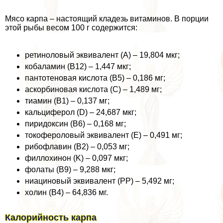
Мясо карпа – настоящий кладезь витаминов. В порции
этой рыбы весом 100 г содержится:
ретиноловый эквивалент (A) – 19,804 мкг;
кобаламин (B12) – 1,447 мкг;
пантотеновая кислота (B5) – 0,186 мг;
аскорбиновая кислота (C) – 1,489 мг;
тиамин (B1) – 0,137 мг;
кальциферол (D) – 24,687 мкг;
пиридоксин (B6) – 0,168 мг;
токофероловый эквивалент (E) – 0,491 мг;
рибофлавин (B2) – 0,053 мг;
филлохинон (K) – 0,097 мкг;
фолаты (B9) – 9,288 мкг;
ниациновый эквивалент (PP) – 5,492 мг;
холин (B4) – 64,836 мг.
Калорийность карпа