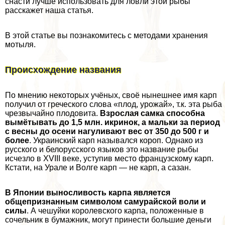
снасти лучше использовать для ловли этой рыбы
расскажет наша статья.
В этой статье вы познакомитесь с методами хранения
мотыля.
Происхождение названия
По мнению некоторых учёных, своё нынешнее имя карп
получил от греческого слова «плод, урожай», т.к. эта рыба
чрезвычайно плодовита.
Взрослая самка способна
вымётывать до 1,5 млн. икринок, а мальки за период
с весны до осени нагуливают вес от 350 до 500 г и
более
. Украинский карп назывался короп. Однако из
русского и белорусского языков это название рыбы
исчезло в XVIII веке, уступив место французскому карп.
Кстати, на Урале и Волге карп — не карп, а сазан.
В Японии выносливость карпа является
общепризнанным символом самурайской воли и
силы
. А чешуйки королевского карпа, положенные в
сочельник в бумажник, могут принести большие деньги