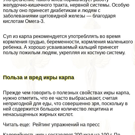
желудочно-кишечного тpaкта, нервной системы. Особую
пользу оно принесет диабетикам и людям с
заболеваниями щитовидной железы — благодаря
кислотам Омега-3.
Суп из карпа рекомендуется употрeбллять во время
кормления гpyдью, беременности, кормления маленького
ребенка. А хорошо усваиваемый кальций принесет
пользу пожилым людям, укрепляя их костную систему.
Польза и вред икры карпа
Прежде чем говорить о полезных свойствах икры карпа,
нужно отметить, что ее часто выбрасывают, считая
непригодной для еды, что совершенно зря, поскольку в
ней содержится большое количество лецитина и
ненасыщенных жирных кислот.
Читать еще: Рейтинг упражнений на пресс
Калорийность икры составляет 200 ккал на 100 г. По