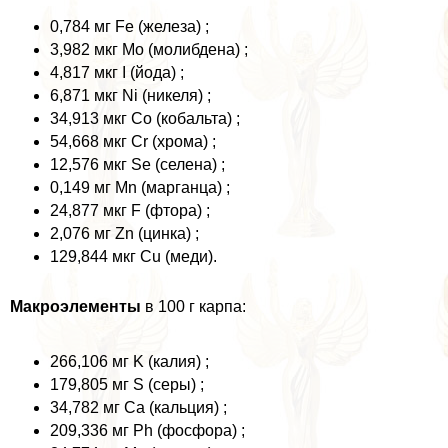
0,784 мг Fe (железа) ;
3,982 мкг Mo (молибдена) ;
4,817 мкг I (йода) ;
6,871 мкг Ni (никеля) ;
34,913 мкг Co (кобальта) ;
54,668 мкг Cr (хрома) ;
12,576 мкг Se (селена) ;
0,149 мг Mn (марганца) ;
24,877 мкг F (фтора) ;
2,076 мг Zn (цинка) ;
129,844 мкг Cu (меди).
Макроэлементы
в 100 г карпа:
266,106 мг K (калия) ;
179,805 мг S (серы) ;
34,782 мг Ca (кальция) ;
209,336 мг Ph (фосфора) ;