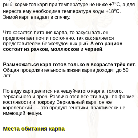
рыб: кормится карп при температуре не ниже +7⁰С, а для
нереста ему необходима температура воды +18⁰С.
Зимой карп впадает в спячку.
Что касается питания карпа, то закусывать он
предпочитает почти постоянно, так как является
представителем безжелудочных рыб.
А его рацион
состоит из рачков, моллюсков и червей
.
Размножаться карп готов только в возрасте трёх лет
.
Общая продолжительность жизни карпа доходит до 50
лет.
По виду карп делится на чешуйчатого карпа, голого,
зеркального и проч. Различаются все эти виды по форме,
костлявости и покрову. Зеркальный карп, он же
королевский, — это продукт генетики, пpaктически не
имеющий чешуи.
Места обитания карпа