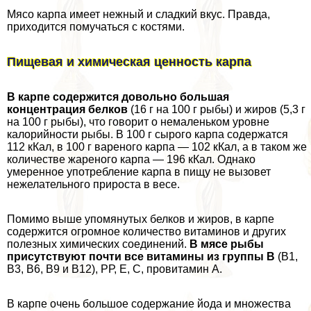
Мясо карпа имеет нежный и сладкий вкус. Правда,
приходится помучаться с костями.
Пищевая и химическая ценность карпа
В карпе содержится довольно большая
концентрация белков
(16 г на 100 г рыбы) и жиров (5,3 г
на 100 г рыбы), что говорит о немаленьком уровне
калорийности рыбы. В 100 г сырого карпа содержатся
112 кКал, в 100 г вареного карпа — 102 кКал, а в таком же
количестве жареного карпа — 196 кКал. Однако
умеренное употрeбление карпа в пищу не вызовет
нежелательного прироста в весе.
Помимо выше упомянутых белков и жиров, в карпе
содержится огромное количество витаминов и других
полезных химических соединений.
В мясе рыбы
присутствуют почти все витамины из группы В
(В1,
В3, В6, В9 и В12), РР, Е, С, провитамин А.
В карпе очень большое содержание йода и множества