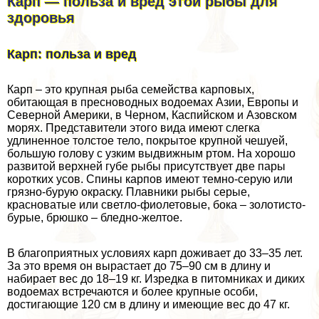
Карп — польза и вред этой рыбы для
здоровья
Карп: польза и вред
Карп – это крупная рыба семейства карповых,
обитающая в пресноводных водоемах Азии, Европы и
Северной Америки, в Черном, Каспийском и Азовском
морях. Представители этого вида имеют слегка
удлиненное толстое тело, покрытое крупной чешуей,
большую голову с узким выдвижным ртом. На хорошо
развитой верхней губе рыбы присутствует две пары
коротких усов. Спины карпов имеют темно-серую или
грязно-бурую окраску. Плавники рыбы серые,
красноватые или светло-фиолетовые, бока – золотисто-
бурые, брюшко – бледно-желтое.
В благоприятных условиях карп доживает до 33–35 лет.
За это время он вырастает до 75–90 см в длину и
набирает вес до 18–19 кг. Изредка в питомниках и диких
водоемах встречаются и более крупные особи,
достигающие 120 см в длину и имеющие вес до 47 кг.