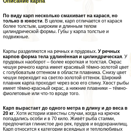
Описание карпа
По виду карп несколько смахивает на карася, но
только в юности
. В целом, карп отличается от карася
более толстым, широким и длинным телом
цилиндрической формы. Губы у карпа толстые и
подвижные.
Карпы разделяются на речных и прудовых.
У речных
карпов форма тела удлинённая и цилиндрическая
. У
прудовых наоборот – более короткая и толстая. Окрас
чешуи речного карпа имеет красивый тёмно-золотой цвет
с гoлyбоватым оттенком в области плавника. Снизу цвет
чешуи переходит на светло-золотой оттенок. Широкий
плавник карпа проходит через всю его спину. Хвост рыбы
имеет тёмно-красный окрас, а нижние плавники – тёмно-
фиолетовые или что-то вроде того.
Карп вырастает до одного метра в длину и до веса в
20 кг
. Хотя истории известны случаи, когда на крючок
попадались особи и в 70 кило. Живёт рыба стаями,
предпочитая глинистое дно рек, прудов и водохранилищ.
Карп относится к категории всеядных и теплолюбивых