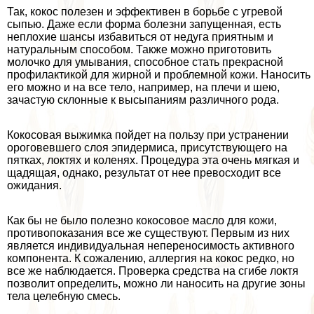
Так, кокос полезен и эффективен в борьбе с угревой
сыпью. Даже если форма болезни запущенная, есть
неплохие шансы избавиться от недуга приятным и
натуральным способом. Также можно приготовить
молочко для умывания, способное стать прекрасной
профилактикой для жирной и проблемной кожи. Наносить
его можно и на все тело, например, на плечи и шею,
зачастую склонные к высыпаниям различного рода.
Кокосовая выжимка пойдет на пользу при устранении
ороговевшего слоя эпидермиса, присутствующего на
пятках, локтях и коленях. Процедypa эта очень мягкая и
щадящая, однако, результат от нее превосходит все
ожидания.
Как бы не было полезно кокосовое масло для кожи,
противопоказания все же существуют. Первым из них
является индивидуальная непереносимость активного
компонента. К сожалению, аллергия на кокос редко, но
все же наблюдается. Проверка средства на сгибе локтя
позволит определить, можно ли наносить на другие зоны
тела целебную смесь.