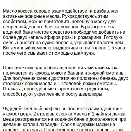
Масло кокоса хорошо взаимодействует и разбавляет
активные эфирные масла. Руководствуясь этим
свойством, можно приготовить целебную маску для
непревзойденного блеска локонов. В разогретое на
водяной бане чистое средство необходимо добавить не
более двух капель эфиров розы и розмарина. Готовую
смесь наносят на сухие волосы, укрывают полотенцем.
Витаминный комплекс выдерживают на голове 1,5 часа,
после чего смывают с помощью шампуня.
Поистине вкусная и обогащенная витаминами маска
получается из кокоса, мякоти банана и жирной сметаны.
Для получения смеси достаточно половины банана, двух
столовых ложек масла и 1 столовой ложки сметаны.
Полчаса, проведенные с ароматным средством,
способствуют укреплению и росту шевелюры.
Чудодейственный эффект выполняет взаимодействие
«кокос+мед». 2 столовых ложки масла и 1 чайная ложка
меда разогревается на водяной бане и дополняется при
желании каплей лаванды. Срок выдержки маски на
голове – пол часа. Поврежденные волосы после такой