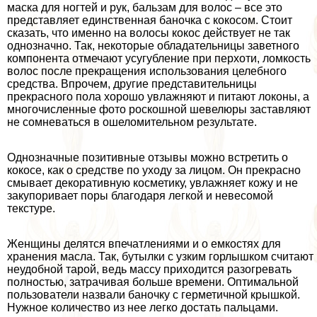
маска для ногтей и рук, бальзам для волос – все это
представляет единственная баночка с кокосом. Стоит
сказать, что именно на волосы кокос действует не так
однозначно. Так, некоторые обладательницы заветного
компонента отмечают усугубление при перхоти, ломкость
волос после прекращения использования целебного
средства. Впрочем, другие представительницы
прекрасного пола хорошо увлажняют и питают локоны, а
многочисленные фото роскошной шевелюры заставляют
не сомневаться в ошеломительном результате.
Однозначные позитивные отзывы можно встретить о
кокосе, как о средстве по уходу за лицом. Он прекрасно
смывает декоративную косметику, увлажняет кожу и не
закупоривает поры благодаря легкой и невесомой
текстуре.
Женщины делятся впечатлениями и о емкостях для
хранения масла. Так, бутылки с узким горлышком считают
неудобной тарой, ведь массу приходится разогревать
полностью, затрачивая больше времени. Оптимальной
пользователи назвали баночку с герметичной крышкой.
Нужное количество из нее легко достать пальцами.