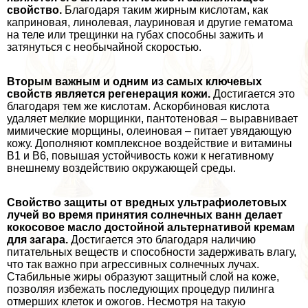
свойство.
Благодаря таким жирным кислотам, как
каприновая, линолевая, лауриновая и другие гематома
на теле или трещинки на губах способны зажить и
затянуться с необычайной скоростью.
Вторым важным и одним из самых ключевых
свойств является регенерация кожи.
Достигается это
благодаря тем же кислотам. Аскорбиновая кислота
удаляет мелкие морщинки, пантотеновая – выравнивает
мимические морщины, олеиновая – питает увядающую
кожу. Дополняют комплексное воздействие и витамины
B1 и В6, повышая устойчивость кожи к негативному
внешнему воздействию окружающей среды.
Свойство защиты от вредных ультрафиолетовых
лучей во время принятия солнечных ванн делает
кокосовое масло достойной альтернативой кремам
для загара.
Достигается это благодаря наличию
питательных веществ и способности задерживать влагу,
что так важно при агрессивных солнечных лучах.
Стабильные жиры образуют защитный слой на коже,
позволяя избежать последующих процедур пилинга
отмерших клеток и ожогов. Несмотря на такую