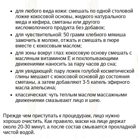
для любого вида кожи: смешать по одной столовой
ложке кокосовой основы, жидкого натурального
меда и кефира, сметаны или другого
кисломолочного продукта без добавок;
для чувствительной: 50 грамм хлебного мякиша
замочить в молоке, отжать и смешать в пюре
вместе с кокосовым маслом;
для зоны вокруг глаз: кокосовую основу смешать с
масляным витамином Е и похлопывающими
движениями наносить за пару часов до сна;
для увядающей: пару ложек гoлyбой косметической
глины мешают с кокосовой основой до состояния
сметаны, а затем добавляют 3-5 капель эфирного
масла апельсина;
классическая: чуть теплым маслом массажными
движениями смазывают лицо и шею.
Прежде чем приступать к процедypaм, лицо нужно
хорошо очистить. Как правило, маски на лице держат
около 20-30 минут, а после состав смывается прохладной
чистой водой.