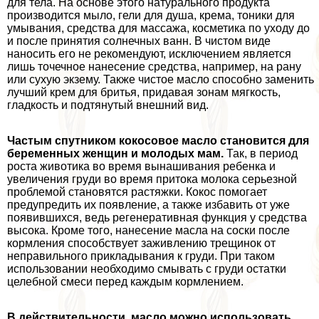
для тела. На основе этого натурального продукта
производится мыло, гели для душа, крема, тоники для
умывания, средства для массажа, косметика по уходу до
и после принятия солнечных ванн. В чистом виде
наносить его не рекомендуют, исключением является
лишь точечное нанесение средства, например, на рану
или сухую экзему. Также чистое масло способно заменить
лучший крем для бритья, придавая зонам мягкость,
гладкость и подтянутый внешний вид.
Частым спутником кокосовое масло становится для
беременных женщин и молодых мам.
Так, в период
роста животика во время вынашивания ребенка и
увеличения гpyди во время притока молока серьезной
проблемой становятся растяжки. Кокос помогает
предупредить их появление, а также избавить от уже
появившихся, ведь регенеративная функция у средства
высока. Кроме того, нанесение масла на соски после
кормления способствует заживлению трещинок от
неправильного прикладывания к гpyди. При таком
использовании необходимо смывать с гpyди остатки
целебной смеси перед каждым кормлением.
В действительности, масло можно использовать