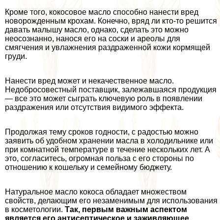
Кроме того, кокосовое масло способно нанести вред
новорожденным крохам. Конечно, вряд ли кто-то решится
давать малышу масло, однако, сделать это можно
неосознанно, нанося его на соски и ареолы для
смягчения и увлажнения раздраженной кожи кормящей
гpyди.
Нанести вред может и некачественное масло.
Недобросовестный поставщик, залежавшаяся продукция
— все это может сыграть ключевую роль в появлении
раздражения или отсутствия видимого эффекта.
Продолжая тему сроков годности, с радостью можно
заявить об удобном хранении масла в холодильнике или
при комнатной температуре в течение нескольких лет. А
это, согласитесь, огромная польза с его стороны по
отношению к кошельку и семейному бюджету.
Натуральное масло кокоса обладает множеством
свойств, делающим его незаменимым для использования
в косметологии.
Так, первым важным аспектом
является его антисептическое и заживляющее