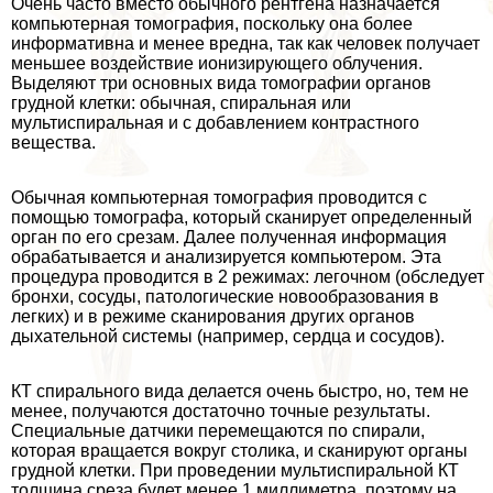
Очень часто вместо обычного рентгена назначается
компьютерная томография, поскольку она более
информативна и менее вредна, так как человек получает
меньшее воздействие ионизирующего облучения.
Выделяют три основных вида томографии органов
грудной клетки: обычная, спиральная или
мультиспиральная и с добавлением контрастного
вещества.
Обычная компьютерная томография проводится с
помощью томографа, который сканирует определенный
орган по его срезам. Далее полученная информация
обpaбатывается и анализируется компьютером. Эта
процедypa проводится в 2 режимах: легочном (обследует
бронхи, сосуды, патологические новообразования в
легких) и в режиме сканирования других органов
дыхательной системы (например, сердца и сосудов).
КТ спирального вида делается очень быстро, но, тем не
менее, получаются достаточно точные результаты.
Специальные датчики перемещаются по спирали,
которая вращается вокруг столика, и сканируют органы
грудной клетки. При проведении мультиспиральной КТ
толщина среза будет менее 1 миллиметра, поэтому на