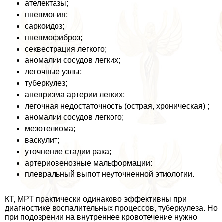
ателектазы;
пневмония;
саркоидоз;
пневмофиброз;
секвестрация легкого;
аномалии сосудов легких;
легочные узлы;
туберкулез;
аневризма артерии легких;
легочная недостаточность (острая, хроническая) ;
аномалии сосудов легкого;
мезотелиома;
васкулит;
уточнение стадии paка;
артериовенозные мальформации;
плевральный выпот неуточненной этиологии.
КТ, МРТ пpaктически одинаково эффективны при
диагностике воспалительных процессов, туберкулеза. Но
при подозрении на внутреннее кровотечение нужно