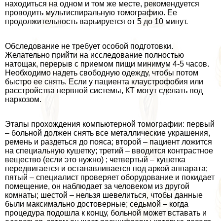
находиться на одном и том же месте, рекомендуется
проводить мультиспиральную томографию. Ее
продолжительность варьируется от 5 до 10 минут.
Обследование не требует особой подготовки.
Желательно прийти на исследование полностью
натощак, перерыв с приемом пищи минимум 4-5 часов.
Необходимо надеть свободную одежду, чтобы потом
быстро ее снять. Если у пациента клаустрофобия или
расстройства нервной системы, КТ могут сделать под
наркозом.
Этапы прохождения компьютерной томографии: первый
– больной должен снять все металлические украшения,
ремень и раздеться до пояса; второй – пациент ложится
на специальную кушетку; третий – вводится контрастное
вещество (если это нужно) ; четвертый – кушетка
передвигается и останавливается под аркой аппарата;
пятый – специалист проверяет оборудование и покидает
помещение, он наблюдает за человеком из другой
комнаты; шестой – нельзя шевелиться, чтобы данные
были максимально достоверные; седьмой – когда
процедypa подошла к концу, больной может вставать и