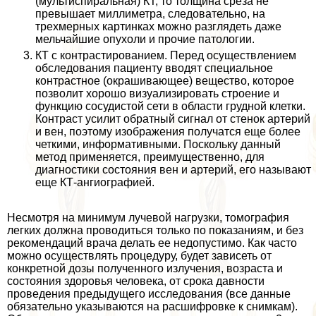
(мультиспиральная) КТ, то толщина среза не
превышает миллиметра, следовательно, на
трехмерных картинках можно разглядеть даже
мельчайшие опухоли и прочие патологии.
КТ с контрастированием. Перед осуществлением
обследования пациенту вводят специальное
контрастное (окрашивающее) вещество, которое
позволит хорошо визуализировать строение и
функцию сосудистой сети в области грудной клетки.
Контраст усилит обратный сигнал от стенок артерий
и вен, поэтому изображения получатся еще более
четкими, информативными. Поскольку данный
метод применяется, преимущественно, для
диагностики состояния вен и артерий, его называют
еще КТ-ангиографией.
Несмотря на минимум лучевой нагрузки, томография
легких должна проводиться только по показаниям, и без
рекомендаций врача делать ее недопустимо. Как часто
можно осуществлять процедуру, будет зависеть от
конкретной дозы полученного излучения, возраста и
состояния здоровья человека, от срока давности
проведения предыдущего исследования (все данные
обязательно указываются на расшифровке к снимкам).