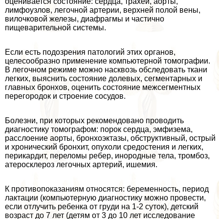
оценивается состояние: сердца, трахеи, аорты,
лимфоузлов, легочной артерии, верхней полой вены,
вилочковой железы, диафрагмы и частично
пищеварительной системы.
Если есть подозрения патологий этих органов,
целесообразно применение компьютерной томографии.
В легочном режиме можно насквозь обследовать ткани
легких, выяснить состояние долевых, сегментарных и
главных бронхов, оценить состояние межсегментных
перегородок и строение сосудов.
Болезни, при которых рекомендовано проводить
диагностику томографом: порок сердца, эмфизема,
расслоение аорты, бронхоэктазы, обструктивный, острый
и хронический бронхит, опухоли средостения и легких,
перикардит, переломы ребер, инородные тела, тромбоз,
атеросклероз легочных артерий, ишемия.
К противопоказаниям относятся: беременность, период
лактации (компьютерную диагностику можно провести,
если отлучить ребенка от гpyди на 1-2 суток), детский
возраст до 7 лет (детям от 3 до 10 лет исследование