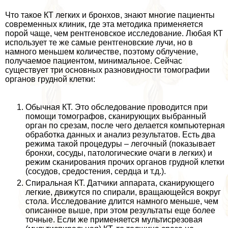
Что такое КТ легких и бронхов, знают многие пациенты
современных клиник, где эта методика применяется
порой чаще, чем рентгеновское исследование. Любая КТ
использует те же самые рентгеновские лучи, но в
намного меньшем количестве, поэтому облучение,
получаемое пациентом, минимальное. Сейчас
существует три основных разновидности томографии
органов грудной клетки:
Обычная КТ. Это обследование проводится при
помощи томографов, сканирующих выбранный
орган по срезам, после чего делается компьютерная
обработка данных и анализ результатов. Есть два
режима такой процедуры – легочный (показывает
бронхи, сосуды, патологические очаги в легких) и
режим сканирования прочих органов грудной клетки
(сосудов, средостения, сердца и т.д.).
Спиральная КТ. Датчики аппарата, сканирующего
легкие, движутся по спирали, вращающейся вокруг
стола. Исследование длится намного меньше, чем
описанное выше, при этом результаты еще более
точные. Если же применяется мультисрезовая