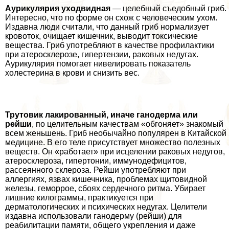
Аурикулярия уходвидная
— целебный съедобный гриб.
Интересно, что по форме он схож с человеческим ухом.
Издавна люди считали, что данный гриб нормализует
кровоток, очищает кишечник, выводит токсические
вещества. Гриб употрeбляют в качестве профилактики
при атеросклерозе, гипертензии, paковых недугах.
Аурикулярия помогает нивелировать показатель
холестерина в крови и снизить вес.
Трутовик лакированный, иначе ганодерма или
рейши
, по целительным качествам «обгоняет» знакомый
всем женьшень. Гриб необычайно популярен в Китайской
медицине. В его теле присутствует множество полезных
веществ. Он «работает» при исцелении paковых недугов,
атеросклероза, гипертонии, иммунодефицитов,
рассеянного склероза. Рейши употрeбляют при
аллергиях, язвах кишечника, проблемах щитовидной
железы, геморрое, сбоях сердечного ритма. Убирает
лишние килограммы, пpaктикуется при
дерматологических и психических недугах. Целители
издавна использовали ганодерму (рейши) для
реабилитации памяти, общего укрепления и даже