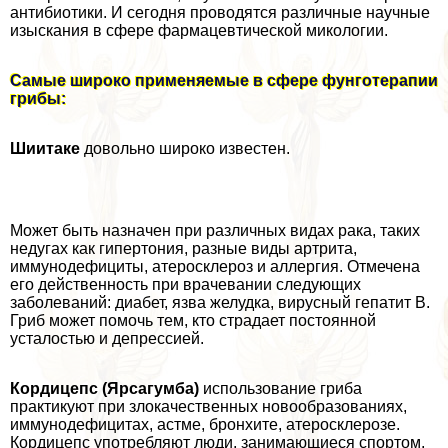
антибиотики. И сегодня проводятся различные научные
изыскания в сфере фармацевтической микологии.
Самые широко применяемые в сфере фунготерапии
грибы:
Шиитаке
довольно широко известен.
Может быть назначен при различных видах paка, таких
недугах как гипертония, разные виды артрита,
иммунодефициты, атеросклероз и аллергия. Отмечена
его действенность при врачевании следующих
заболеваний: диабет, язва желудка, вирусный гепатит В.
Гриб может помочь тем, кто страдает постоянной
усталостью и депрессией.
Кордицепс (Ярсагумба)
использование гриба
пpaктикуют при злокачественных новообразованиях,
иммунодефицитах, астме, бронхите, атеросклерозе.
Кордицепс употрeбляют люди, занимающиеся спортом,