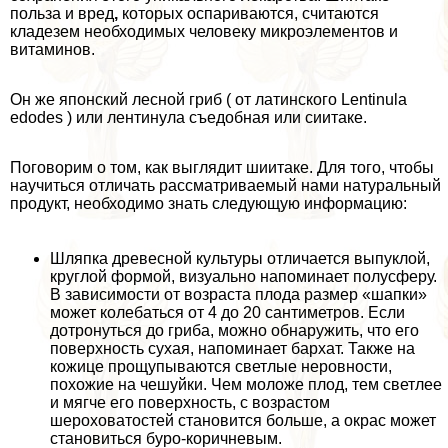
польза и вред
,
которых оспариваются, считаются
кладезем необходимых человеку микроэлементов и
витаминов.
Он же японский лесной гриб ( от латинского Lentinula
edodes ) или лентинула съедобная или сиитаке.
Поговорим о том, как выглядит шиитаке. Для того, чтобы
научиться отличать рассматриваемый нами натуральный
продукт, необходимо знать следующую информацию:
Шляпка древесной культуры отличается выпуклой,
круглой формой, визуально напоминает полусферу.
В зависимости от возраста плода размер «шапки»
может колeбaться от 4 до 20 сантиметров. Если
дотронуться до гриба, можно обнаружить, что его
поверхность сухая, напоминает бархат. Также на
кожице прощупываются светлые неровности,
похожие на чешуйки. Чем моложе плод, тем светлее
и мягче его поверхность, с возрастом
шероховатостей становится больше, а окрас может
становиться буро-коричневым.