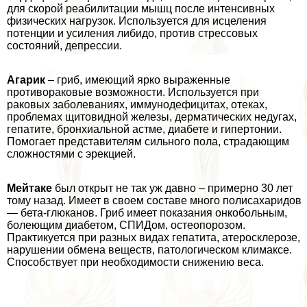
для скорой реабилитации мышц после интенсивных
физических нагрузок. Используется для исцеления
потенции и усиления либидо, против стрессовых
состояний, депрессии.
Агарик
– гриб, имеющий ярко выраженные
противоpaковые возможности. Используется при
paковых заболеваниях, иммунодефицитах, отеках,
проблемах щитовидной железы, дерматических недугах,
гепатите, бронхиальной астме, диабете и гипертонии.
Помогает представителям сильного пола, страдающим
сложностями с эpeкцией.
Мейтаке
был открыт не так уж давно – примерно 30 лет
тому назад. Имеет в своем составе много полисахаридов
— бета-глюканов. Гриб имеет показания онкобольным,
болеющим диабетом, СПИДом, остеопорозом.
Пpaктикуется при разных видах гепатита, атеросклерозе,
нарушении обмена веществ, патологическом климaкcе.
Способствует при необходимости снижению веса.