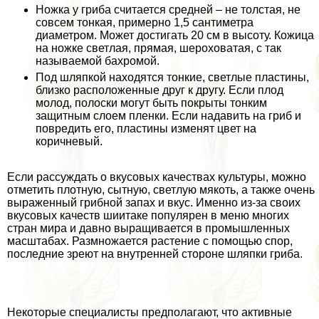
Ножка у гриба считается средней – не толстая, не
совсем тонкая, примерно 1,5 сантиметра
диаметром. Может достигать 20 см в высоту. Кожица
на ножке светлая, прямая, шероховатая, с так
называемой бахромой.
Под шляпкой находятся тонкие, светлые пластины,
близко расположенные друг к другу. Если плод
молод, полоски могут быть покрыты тонким
защитным слоем пленки. Если надавить на гриб и
повредить его, пластины изменят цвет на
коричневый.
Если рассуждать о вкусовых качествах культуры, можно
отметить плотную, сытную, светлую мякоть, а также очень
выраженный грибной запах и вкус. Именно из-за своих
вкусовых качеств шиитаке популярен в меню многих
стран мира и давно выращивается в промышленных
масштабах. Размножается растение с помощью спор,
последние зреют на внутренней стороне шляпки гриба.
Некоторые специалисты предполагают, что активные