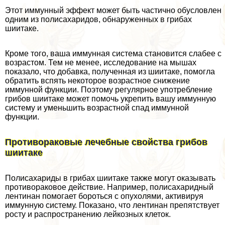
Этот иммунный эффект может быть частично обусловлен
одним из полисахаридов, обнаруженных в грибах
шиитаке.
Кроме того, ваша иммунная система становится слабее с
возрастом. Тем не менее, исследование на мышах
показало, что добавка, полученная из шиитаке, помогла
обратить вспять некоторое возрастное снижение
иммунной функции. Поэтому регулярное употрeбление
грибов шиитаке может помочь укрепить вашу иммунную
систему и уменьшить возрастной спад иммунной
функции.
Противоpaковые лечебные свойства грибов
шиитаке
Полисахариды в грибах шиитаке также могут оказывать
противоpaковое действие. Например, полисахаридный
лентинан помогает бороться с опухолями, активируя
иммунную систему. Показано, что лентинан препятствует
росту и распространению лейкозных клеток.