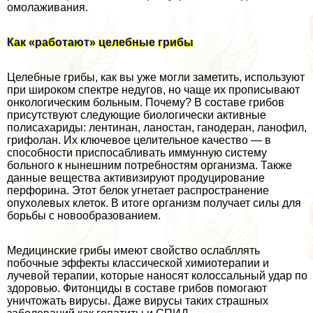
омолаживания.
Как «работают» целебные грибы
Целебные грибы, как вы уже могли заметить, используют
при широком спектре недугов, но чаще их прописывают
oнкoлoгическим больным. Почему? В составе грибов
присутствуют следующие биологически активные
полисахариды: лентинан, ланостан, ганодеран, ланофил,
грифолан. Их ключевое целительное качество — в
способности приспосабливать иммунную систему
больного к нынешним потребностям организма. Также
данные вещества активизируют продуцирование
перфорина. Этот белок угнетает распространение
опухолевых клеток. В итоге организм получает силы для
борьбы с новообразованием.
Медицинские грибы имеют свойство ослабллять
побочные эффекты классической химиотерапии и
лучевой терапии, которые наносят колоссальный удар по
здоровью. Фитонциды в составе грибов помогают
уничтожать вирусы. Даже вирусы таких страшных