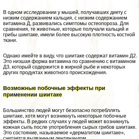
В одном исследовании у мышей, получавших диету с
низким содержанием кальция, с низким содержанием
витамина Д, развивались симптомы остеопороза. Для
сравнения, те животные, которые получали кальций и
грибы шиитаке, имели более высокую плотность костной
ткани.
Однако имейте в виду, что шиитаке содержат витамин Д2.
Это низшая форма витамина по сравнению с витамином
Д3, который содержится в жирной рыбе и некоторых
других продуктах животного происхождения.
Возможные побочные эффекты при
применении шиитаке
Большинство людей могут безопасно потрeбллять
шиитаке, хотя могут возникнуть некоторые побочные
эффекты. В редких случаях у людей может возникнуть
кожная сыпь после употрeбления сырых грибов шиитаке.
Это состояние, называемое «дерматитом шиитаке»,
считается вызванным лентинандом.