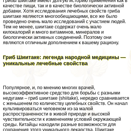
Грибы шиитаке имеют долгую историю применения как в
качестве пищи, так и в качестве биологически активной
добавки. Хотя исследования лечебных свойств гриба
шиитаке являются многообещающими, все же было
проведено очень мало исследований с участием людей.
Тем не менее, шиитаке содержат очень мало
килокалорий и много витаминов, минералов и
биологически активных соединений. Поэтому они
являются отличным дополнением к вашему рациону.
Гриб Шиитаке: легенда народной медицины —
уникальные лечебные свойства
Популярное, и, по мнению многих врачей,
высокоэффективное средство для борьбы с разными
недугами – гриб шиитаке (shiitake), нередко сравнивается
с женьшенем по количеству целебных свойств. Он начал
культивироваться человеком из-за малой
распространенности в живой природе и высокой
чувствительности к изменениям условий окружающей
среды. Китайцы находили разные возможности для
сохранения этого уникального лекарства. Шиитаке