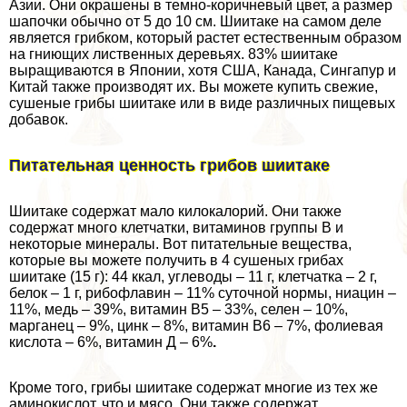
Азии. Они окрашены в темно-коричневый цвет, а размер
шапочки обычно от 5 до 10 см. Шиитаке на самом деле
является грибком, который растет естественным образом
на гниющих лиственных деревьях. 83% шиитаке
выращиваются в Японии, хотя США, Канада, Сингапур и
Китай также производят их. Вы можете купить свежие,
сушеные грибы шиитаке или в виде различных пищевых
добавок.
Питательная ценность грибов шиитаке
Шиитаке содержат мало килокалорий. Они также
содержат много клетчатки, витаминов группы В и
некоторые минералы. Вот питательные вещества,
которые вы можете получить в 4 сушеных грибах
шиитаке (15 г): 44 ккал, углеводы – 11 г, клетчатка – 2 г,
белок – 1 г, рибофлавин – 11% суточной нормы, ниацин –
11%, медь – 39%, витамин В5 – 33%, селен – 10%,
марганец – 9%, цинк – 8%, витамин В6 – 7%, фолиевая
кислота – 6%, витамин Д – 6%
.
Кроме того, грибы шиитаке содержат многие из тех же
аминокислот, что и мясо. Они также содержат