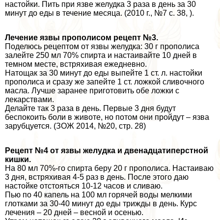
настойки. Пить при язве желудка 3 раза в день за 30
минут до еды в течение месяца. (2010 г., №7 с. 38, ).
Лечение язвы прополисом рецепт №3.
Поделюсь рецептом от язвы желудка: 30 г прополиса
залейте 250 мл 70% спирта и настаивайте 10 дней в
темном месте, встряхивая ежедневно.
Натощак за 30 минут до еды выпейте 1 ст. л. настойки
прополиса и сразу же запейте 1 ст. ложкой сливочного
масла. Лучше заранее приготовить обе ложки с
лекарствами.
Делайте так 3 раза в день. Первые 3 дня будут
беспокоить боли в животе, но потом они пройдут – язва
зарубцуется. (ЗОЖ 2014, №20, стр. 28)
Рецепт №4 от язвы желудка и двенадцатиперстной
кишки.
На 80 мл 70%-го спирта беру 20 г прополиса. Настаиваю
3 дня, встряхивая 4-5 раз в день. После этого даю
настойке отстояться 10-12 часов и сливаю.
Пью по 40 капель на 100 мл горячей воды мелкими
глотками за 30-40 минут до еды трижды в день. Курс
лечения – 20 дней – весной и осенью.