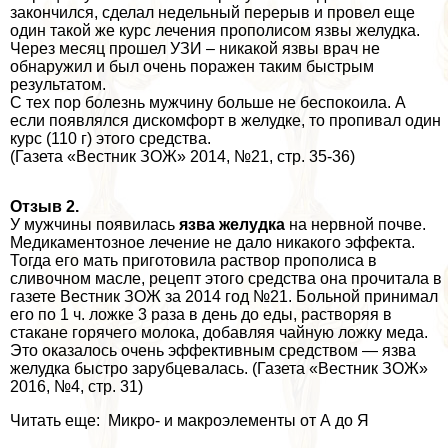
закончился, сделал недельный перерыв и провел еще
один такой же курс лечения прополисом язвы желудка.
Через месяц прошел УЗИ – никакой язвы врач не
обнаружил и был очень поражен таким быстрым
результатом.
С тех пор болезнь мужчину больше не беспокоила. А
если появлялся дискомфорт в желудке, то пропивал один
курс (110 г) этого средства.
(Газета «Вестник ЗОЖ» 2014, №21, стр. 35-36)
Отзыв 2.
У мужчины появилась
язва желудка
на нервной почве.
Медикаментозное лечение не дало никакого эффекта.
Тогда его мать приготовила раствор прополиса в
сливочном масле, рецепт этого средства она прочитала в
газете Вестник ЗОЖ за 2014 год №21. Больной принимал
его по 1 ч. ложке 3 раза в день до еды, растворяя в
стакане горячего молока, добавляя чайную ложку меда.
Это оказалось очень эффективным средством — язва
желудка быстро зарубцевалась. (Газета «Вестник ЗОЖ»
2016, №4, стр. 31)
Читать еще: Микро- и макроэлементы от А до Я