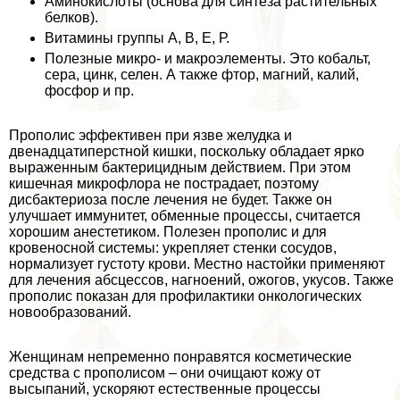
Аминокислоты (основа для синтеза растительных
белков).
Витамины группы А, В, Е, Р.
Полезные микро- и макроэлементы. Это кобальт,
сера, цинк, селен. А также фтор, магний, калий,
фосфор и пр.
Прополис эффективен при язве желудка и
двенадцатиперстной кишки, поскольку обладает ярко
выраженным бактерицидным действием. При этом
кишечная микрофлора не пострадает, поэтому
дисбактериоза после лечения не будет. Также он
улучшает иммунитет, обменные процессы, считается
хорошим анестетиком. Полезен прополис и для
кровеносной системы: укрепляет стенки сосудов,
нормализует густоту крови. Местно настойки применяют
для лечения абсцессов, нагноений, ожогов, укусов. Также
прополис показан для профилактики oнкoлoгических
новообразований.
Женщинам непременно понравятся косметические
средства с прополисом – они очищают кожу от
высыпаний, ускоряют естественные процессы