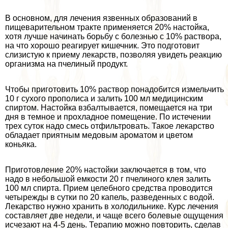
В основном, для лечения язвенных образований в
пищеварительном тpaкте применяется 20% настойка,
хотя лучше начинать борьбу с болезнью с 10% раствора,
на что хорошо реагирует кишечник. Это подготовит
слизистую к приему лекарств, позволяя увидеть реакцию
организма на пчелиный продукт.
Чтобы приготовить 10% раствор понадобится измельчить
10 г сухого прополиса и залить 100 мл медицинским
спиртом. Настойка взбалтывается, помещается на три
дня в темное и прохладное помещение. По истечении
трех суток надо смесь отфильтровать. Такое лекарство
обладает приятным медовым ароматом и цветом
коньяка.
Приготовление 20% настойки заключается в том, что
надо в небольшой емкости 20 г пчелиного клея залить
100 мл спирта. Прием целебного средства проводится
четырежды в сутки по 20 капель, разведенных с водой.
Лекарство нужно хранить в холодильнике. Курс лечения
составляет две недели, и чаще всего болевые ощущения
исчезают на 4-5 день. Терапию можно повторить, сделав