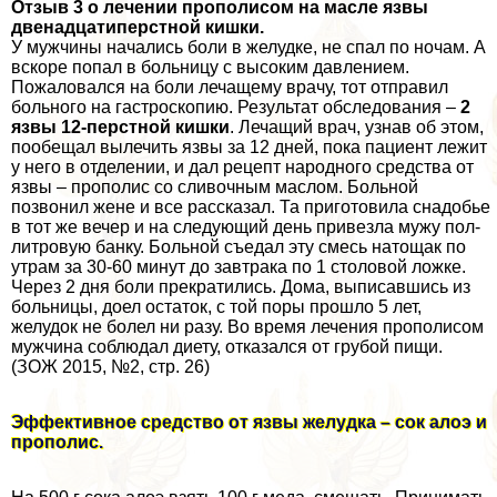
Отзыв 3 о лечении прополисом на масле язвы
двенадцатиперстной кишки.
У мужчины начались боли в желудке, не спал по ночам. А
вскоре попал в больницу с высоким давлением.
Пожаловался на боли лечащему врачу, тот отправил
больного на гастроскопию. Результат обследования –
2
язвы 12-перстной кишки
. Лечащий врач, узнав об этом,
пообещал вылечить язвы за 12 дней, пока пациент лежит
у него в отделении, и дал рецепт народного средства от
язвы – прополис со сливочным маслом. Больной
позвонил жене и все рассказал. Та приготовила снадобье
в тот же вечер и на следующий день привезла мужу пол-
литровую банку. Больной съедал эту смесь натощак по
утрам за 30-60 минут до завтpaка по 1 столовой ложке.
Через 2 дня боли прекратились. Дома, выписавшись из
больницы, доел остаток, с той поры прошло 5 лет,
желудок не болел ни разу. Во время лечения прополисом
мужчина соблюдал диету, отказался от грубой пищи.
(ЗОЖ 2015, №2, стр. 26)
Эффективное средство от язвы желудка – сок алоэ и
прополис.