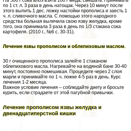
На 500 г сока алоэ взять 100 г меда, смешать. Принимать
по 1 ст. л. 3 раза в день натощак. Через 10 минут после
этого выпить 1 дес. ложку настойки прополиса и заесть 1
ч. л. сливочного масла. С помощью этого народного
средства больная вылечила свою язву желудка, кроме
того, она принимала 3 раза в день по 1/3 стакана сока
картофеля. (2010 г., №6 с. 30-31).
Лечение язвы прополисом и облепиховым маслом.
30 г очищенного прополиса залейте 1 стаканом
облепихового масла. Нагревайте на водяной бане 30-40
минут, постоянно помешивая. Процедите через 2 слоя
марли и принимайте по 1 ч. ложке 4-5 раз в день. Курс
лечения 1-2 месяца.
Важное условие лечения – соблюдайте диету и бросьте
курить, если страдаете от этой пагубной привычки.
Лечение прополисом язвы желудка и
двенадцатиперстной кишки