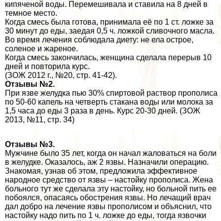
кипяченой воды. Перемешивала и ставила на 8 дней в
темное место.
Когда смесь была готова, принимала её по 1 ст. ложке за
30 минут до еды, заедая 0,5 ч. ложкой сливочного масла.
Во время лечения соблюдала диету: не ела острое,
соленое и жареное.
Когда смесь закончилась, женщина сделала перерыв 10
дней и повторила курс.
(ЗОЖ 2012 г., №20, стр. 41-42).
Отзывы №2.
При язве желудка пью 30% спиртовой раствор прополиса
по 50-60 капель на четверть стакана воды или молока за
1,5 часа до еды 3 раза в день. Курс 20-30 дней. (ЗОЖ
2013, №11, стр. 34)
Отзывы №3.
Мужчине было 35 лет, когда он начал жаловаться на боли
в желудке. Оказалось, аж 2 язвы. Назначили операцию.
Знакомая, узнав об этом, предложила эффективное
народное средство от язвы – настойку прополиса. Жена
больного тут же сделала эту настойку, но больной пить ее
побоялся, опасаясь обострения язвы. Но лечащий врач
дал добро на лечение язвы прополисом и объяснил, что
настойку надо пить по 1 ч. ложке до еды, тогда язвочки