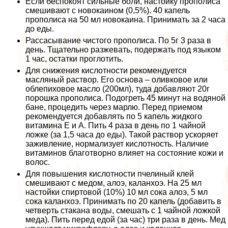
Если беспокоят сильные боли, настойку прополиса
смешивают с новокаином (0,5%). 40 капель
прополиса на 50 мл новокаина. Принимать за 2 часа
до еды.
Рассасывание чистого прополиса. По 5г 3 раза в
день. Тщательно разжевать, подержать под языком
1 час, остатки проглотить.
Для снижения кислотности рекомендуется
масляный раствор. Его основа – оливковое или
облепиховое масло (200мл), туда добавляют 20г
порошка прополиса. Подогреть 45 минут на водяной
бане, процедить через марлю. Перед приемом
рекомендуется добавлять по 5 капель жидкого
витамина Е и А. Пить 4 раза в день по 1 чайной
ложке (за 1,5 часа до еды). Такой раствор ускоряет
заживление, нормализует кислотность. Наличие
витаминов благотворно влияет на состояние кожи и
волос.
Для повышения кислотности пчелиный клей
смешивают с медом, алоэ, каланхоэ. На 25 мл
настойки спиртовой (10%) 10 мл сока алоэ, 5 мл
сока каланхоэ. Принимать по 20 капель (добавить в
четверть стакана воды, смешать с 1 чайной ложкой
меда). Пить перед едой (за час) три раза в день. Мед