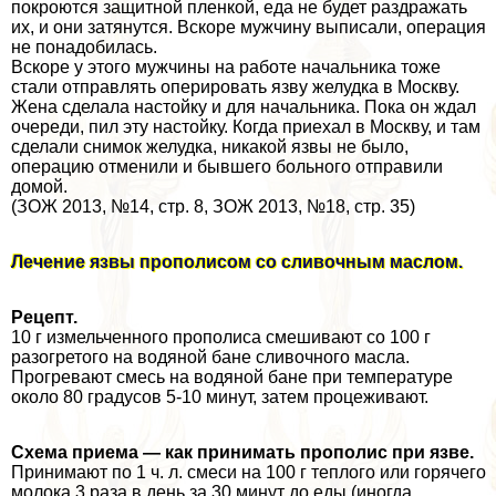
покроются защитной пленкой, еда не будет раздражать
их, и они затянутся. Вскоре мужчину выписали, операция
не понадобилась.
Вскоре у этого мужчины на работе начальника тоже
стали отправлять оперировать язву желудка в Москву.
Жена сделала настойку и для начальника. Пока он ждал
очереди, пил эту настойку. Когда приехал в Москву, и там
сделали снимок желудка, никакой язвы не было,
операцию отменили и бывшего больного отправили
домой.
(ЗОЖ 2013, №14, стр. 8, ЗОЖ 2013, №18, стр. 35)
Лечение язвы прополисом со сливочным маслом.
Рецепт.
10 г измельченного прополиса смешивают со 100 г
разогретого на водяной бане сливочного масла.
Прогревают смесь на водяной бане при температуре
около 80 градусов 5-10 минут, затем процеживают.
Схема приема — как принимать прополис при язве.
Принимают по 1 ч. л. смеси на 100 г теплого или горячего
молока 3 раза в день за 30 минут до еды (иногда