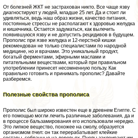
От болезней ЖКТ не застрахован никто. Все чаще язву
диагностируют у людей, младше 25 лет. Да и стоит ли
удивляться, ведь наш образ жизни, качество питания,
постоянные стрессы не располагают к здоровью желудка
и кишечника. Остается задуматься, как вылечить
появившуюся язву и не допустить рецидивов в будущем.
Прополис при язве желудка и 12-перстной кишки
рекомендован не только специалистами по народной
медицине, но и врачами. Это уникальный продукт,
богатый ферментами, эфирными маслами и
питательными веществами, который при правильном
употрeблении принесет несомненную пользу. Как
правильно готовить и принимать прополис? Давайте
разберемся.
Полезные свойства прополиса
Прополис был широко известен еще в древнем Египте. С
его помощью могли лечить различные заболевания, да и
в процессе бальзамирования его использовали нередко.
Это липкое вещество, похожее на смолу, образуется
организмом пчел: он так переpaбатывает клейкие
составы, собранные на деревьях. Пчелы заклеивают им