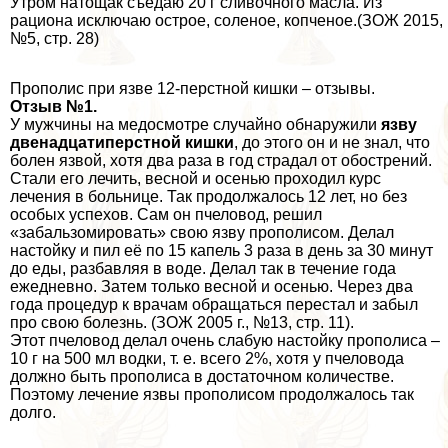
Утром натощак съедаю 20 г сливочного масла. Из
рациона исключаю острое, соленое, копченое.(ЗОЖ 2015,
№5, стр. 28)
Прополис при язве 12-перстной кишки – отзывы.
Отзыв №1.
У мужчины на медосмотре случайно обнаружили
язву
двенадцатиперстной кишки
, до этого он и не знал, что
болен язвой, хотя два раза в год страдал от обострений.
Стали его лечить, весной и осенью проходил курс
лечения в больнице. Так продолжалось 12 лет, но без
особых успехов. Сам он пчеловод, решил
«забальзомировать» свою язву прополисом. Делал
настойку и пил её по 15 капель 3 раза в день за 30 минут
до еды, разбавляя в воде. Делал так в течение года
ежедневно. Затем только весной и осенью. Через два
года процедур к врачам обращаться перестал и забыл
про свою болезнь. (ЗОЖ 2005 г., №13, стр. 11).
Этот пчеловод делал очень слабую настойку прополиса –
10 г на 500 мл водки, т. е. всего 2%, хотя у пчеловода
должно быть прополиса в достаточном количестве.
Поэтому лечение язвы прополисом продолжалось так
долго.