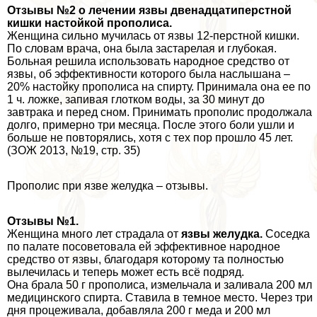
Отзывы №2 о лечении язвы двенадцатиперстной
кишки настойкой прополиса.
Женщина сильно мучилась от язвы 12-перстной кишки.
По словам врача, она была застарелая и глубокая.
Больная решила использовать народное средство от
язвы, об эффективности которого была наслышана –
20% настойку прополиса на спирту. Принимала она ее по
1 ч. ложке, запивая глотком воды, за 30 минут до
завтpaка и перед сном. Принимать прополис продолжала
долго, примерно три месяца. После этого боли ушли и
больше не повторялись, хотя с тех пор прошло 45 лет.
(ЗОЖ 2013, №19, стр. 35)
Прополис при язве желудка – отзывы.
Отзывы №1.
Женщина много лет страдала от
язвы желудка.
Соседка
по палате посоветовала ей эффективное народное
средство от язвы, благодаря которому та полностью
вылечилась и теперь может есть всё подряд.
Она брала 50 г прополиса, измельчала и заливала 200 мл
медицинского спирта. Ставила в темное место. Через три
дня процеживала, добавляла 200 г меда и 200 мл