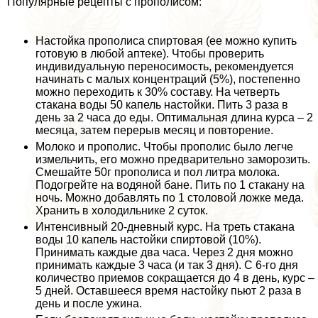
Популярные рецепты с прополисом:
Настойка прополиса спиртовая (ее можно купить
готовую в любой аптеке). Чтобы проверить
индивидуальную переносимость, рекомендуется
начинать с малых концентраций (5%), постепенно
можно переходить к 30% составу. На четверть
стакана воды 50 капель настойки. Пить 3 раза в
день за 2 часа до еды. Оптимальная длина курса – 2
месяца, затем перерыв месяц и повторение.
Молоко и прополис. Чтобы прополис было легче
измельчить, его можно предварительно заморозить.
Смешайте 50г прополиса и пол литра молока.
Подогрейте на водяной бане. Пить по 1 стакану на
ночь. Можно добавлять по 1 столовой ложке меда.
Хранить в холодильнике 2 суток.
Интенсивный 20-дневный курс. На треть стакана
воды 10 капель настойки спиртовой (10%).
Принимать каждые два часа. Через 2 дня можно
принимать каждые 3 часа (и так 3 дня). С 6-го дня
количество приемов сокращается до 4 в день, курс –
5 дней. Оставшееся время настойку пьют 2 раза в
день и после ужина.