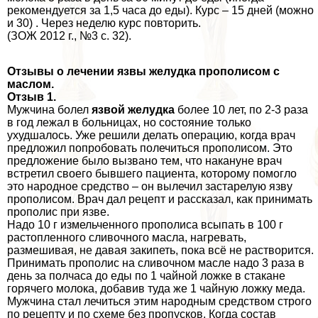
рекомендуется за 1,5 часа до еды). Курс – 15 дней (можно
и 30) . Через неделю курс повторить.
(ЗОЖ 2012 г., №3 с. 32).
Отзывы о лечении язвы желудка прополисом с
маслом.
Отзыв 1.
Мужчина болел
язвой желудка
более 10 лет, по 2-3 раза
в год лежал в больницах, но состояние только
ухудшалось. Уже решили делать операцию, когда врач
предложил попробовать полечиться прополисом. Это
предложение было вызвано тем, что накануне врач
встретил своего бывшего пациента, которому помогло
это народное средство – он вылечил застарелую язву
прополисом. Врач дал рецепт и рассказал, как принимать
прополис при язве.
Надо 10 г измельченного прополиса всыпать в 100 г
растопленного сливочного масла, нагревать,
размешивая, не давая закипеть, пока всё не растворится.
Принимать прополис на сливочном масле надо 3 раза в
день за полчаса до еды по 1 чайной ложке в стакане
горячего молока, добавив туда же 1 чайную ложку меда.
Мужчина стал лечиться этим народным средством строго
по рецепту и по схеме без пропусков. Когда состав