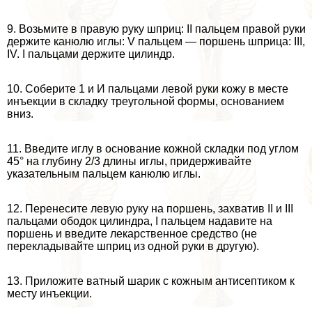
9. Возьмите в правую руку шприц: II пальцем правой руки
держите канюлю иглы: V пальцем — поршень шприца: III,
IV. I пальцами держите цилиндр.
10. Соберите 1 и И пальцами левой руки кожу в месте
инъекции в складку треугольной формы, основанием
вниз.
11. Введите иглу в основание кожной складки под углом
45° на глубину 2/3 длины иглы, придерживайте
указательным пальцем канюлю иглы.
12. Перенесите левую руку на поршень, захватив II и III
пальцами ободок цилиндра, I пальцем надавите на
поршень и введите лекарственное средство (не
перекладывайте шприц из одной руки в другую).
13. Приложите ватный шарик с кожным антисептиком к
месту инъекции.