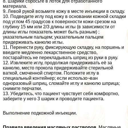
8. Шарики сбросьте в лоток для отработанного
материала.
9. Левой рукой возьмите кожу в месте инъекции в складу.
10. Подведите иглу под кожу в основании кожной складки
под углом 45 градусов к поверхности кожи срезом на
глубину 15 мм или 2/3 длины иглы (в зависимости от
длины иглы показатель может быть разным) ;
указательным пальцем; указательным пальцем
придерживать канюлю иглы.
11. Перенести руку, фиксирующую складку, на поршень и
введите медленно лекарственное средство,
постарайтесь не перекладывать шприц из руки в руку.
12. Извлеките иглу, продолжая придерживать её за
канюлю, место прокола придерживайте стерильной
ваткой, смоченной спиртом. Положите иглу в
специальный контейнер; если использо¬ван
одноразовый шприц, сломайте иглу и канюлю шприца;
снимите перчатки.
13. Убедитесь, что пациент чувствует себя комфортно,
заберите у него 3 шарик и проводите пациента.
Выполнение подкожной инъекции.
Правила введения масляных растворов
. Масляные