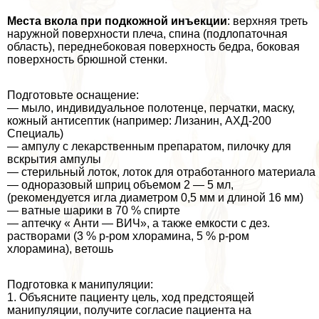
Места вкола при подкожной инъекции
: верхняя треть
наружной поверхности плеча, спина (подлопаточная
область), переднебоковая поверхность бедра, боковая
поверхность брюшной стенки.
Подготовьте оснащение:
— мыло, индивидуальное полотенце, перчатки, маску,
кожный антисептик (например: Лизанин, АХД-200
Специаль)
— ампулу с лекарственным препаратом, пилочку для
вскрытия ампулы
— стерильный лоток, лоток для отработанного материала
— одноразовый шприц объемом 2 — 5 мл,
(рекомендуется игла диаметром 0,5 мм и длиной 16 мм)
— ватные шарики в 70 % спирте
— аптечку « Анти — ВИЧ», а также емкости с дез.
растворами (3 % р-ром хлорамина, 5 % р-ром
хлорамина), ветошь
Подготовка к манипуляции:
1. Объясните пациенту цель, ход предстоящей
манипуляции, получите согласие пациента на