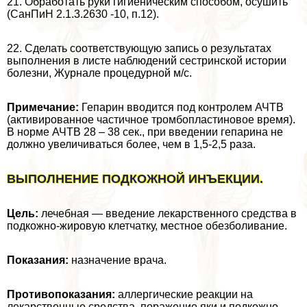
21. Обработать руки гигиеническим способом, осушить
(СанПиН 2.1.3.2630 -10, п.12).
22. Сделать соответствующую запись о результатах
выполнения в листе наблюдений сестринской истории
болезни, Журнале процедурной м/с.
Примечание:
Гепарин вводится под контролем АЧТВ
(активированное частичное тромбопластиновое время).
В норме АЧТВ 28 – 38 сек., при введении гепарина не
должно увеличиваться более, чем в 1,5-2,5 раза.
ВЫПОЛНЕНИЕ ПОДКОЖНОЙ ИНЪЕКЦИИ.
Цель:
лечебная — введение лекарственного средства в
подкожно-жировую клетчатку, местное обезболивание.
Показания:
назначение врача.
Противопоказания:
аллергические реакции на
лекарственные средства, поражение яки и подкожно-