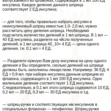
выпускаемого во флаконах, содержащих в 1 мл 100 ЕД
инсулина. Каждое деление данного шприца
соответствует 2 ЕД инсулина;
— для того, чтобы правильно набрать инсулин в
неинсулиновый шприц емкостью 1.0- 2,0 мл, нужно
рассчитать цену деления шприца. Необходимо
подсчитать количество делений в 1 мл шприца. В 1 мл —
40 ЕД инсулина, разделите на чйсло полученных
делений, в 1 мл шприца 40_10= 4 ЕД — цена одного
деления, т.е. 0,1 мл = 4 ЕД.
— Разделите нужную Вам дозу инсулина на цену одного
деления и Вы определите, сколько делений на шприце
должны быть заполнены лекарством. Например: 36 ЕД: 4
ЕД = 0,9 мл. при наборе инсулина данным шприцем из
флакона, содержащего в 1 мл 100 ЕД инсулина. Одно
маленькое деление соответствует 1 ЕД инсулина.
Следовательно, в 0,1 мл этого шприца содержится 10 ЕД,
0,2 мл — 20 ЕД, 0,3 мл — 30 ЕД инсулина и т.д.
— шприц-ручки и соответствующих им инсулинов в
специальных флаконах — пенфиллах. Шприц-ручки