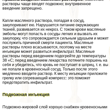
растворы чаще вводят подкожно; внутривенное
введение запрещено.
Капли масляного раствора, попадая в сосуд,
закупоривают ею. Нарушается питание окружающих
тканей, развивается их некроз. С током крови масляные
эмболы могут попасть в сосуды легких и вызвать их
закупорку, что сопровождается сильным удушьем и может
послужить причиной cмepти пациента. Масляные
растворы плохо всасываются, поэтому на месте
инъекции может развиться инфильтрат. Масляные
растворы перед введением подогрейте до температуры
38 «С; перед введением лекарства потяните поршень на
себя и убедитесь, что кровь не поступает в шприц, т. е. вы
не попали в кровеносный сосуд. Только после этого
медленно вводите раствор. К месту инъекции приложите
грелку или согревающий компресс: это поможет
предотвратить инфильтрат.
Подкожная инъекция
Подкожно-жировой слой хорошо снабжен кровеносными