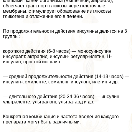
клетками тканей организма (мышечной, жировой),
облегчает трaнcпорт глюкозы через клеточные
мембраны, стимулирует образование из глюкозы
гликогена и отложение его в печени.
По продолжительности действия инсулины делятся на 3
группы:
короткого действия (6-8 часов) — моносуинсупин,
инсулрапт. актрапид, инсулин- регуляр-илетин, Н-
инсулин, простой инсулин:
— средней продолжительности действия (14-18 часов) —
инсулин-семиленте, семилонг. инсулонг, илетин и др.
— длительного действия (20-24-36 часов) — инсулин
ультралепте, ультралонг, ультратард и др.
Конкретная комбинация и частота введения каждого
препарата могут быть различными.