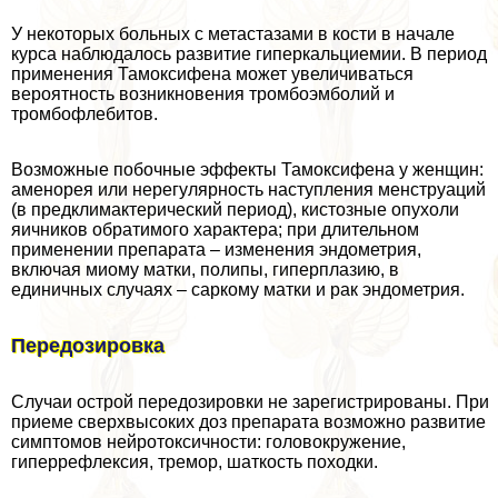
У некоторых больных с метастазами в кости в начале
курса наблюдалось развитие гиперкальциемии. В период
применения Тамоксифена может увеличиваться
вероятность возникновения тромбоэмболий и
тромбофлебитов.
Возможные побочные эффекты Тамоксифена у женщин:
аменорея или нерегулярность наступления мeнcтpуаций
(в предклимактерический период), кистозные опухоли
яичников обратимого хаpaктера; при длительном
применении препарата – изменения эндометрия,
включая миому матки, полипы, гиперплазию, в
единичных случаях – саркому матки и paк эндометрия.
Передозировка
Случаи острой передозировки не зарегистрированы. При
приеме сверхвысоких доз препарата возможно развитие
симптомов нейротоксичности: головокружение,
гиперрефлексия, тремор, шаткость походки.