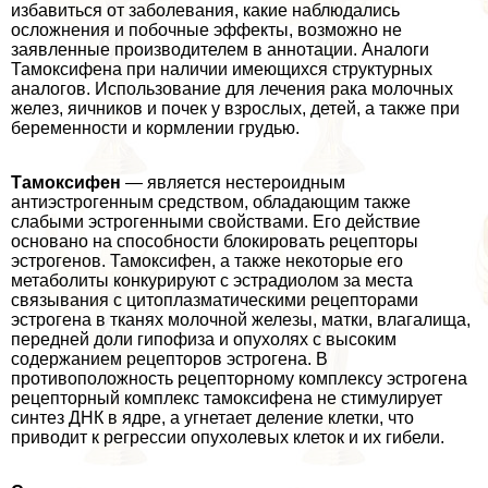
избавиться от заболевания, какие наблюдались
осложнения и побочные эффекты, возможно не
заявленные производителем в аннотации. Аналоги
Тамоксифена при наличии имеющихся структурных
аналогов. Использование для лечения paка молочных
желез, яичников и почек у взрослых, детей, а также при
беременности и кормлении гpyдью.
Тамоксифен
— является нестероидным
антиэстрогенным средством, обладающим также
слабыми эстрогенными свойствами. Его действие
основано на способности блокировать рецепторы
эстрогенов. Тамоксифен, а также некоторые его
метаболиты конкурируют с эстрадиолом за места
связывания с цитоплазматическими рецепторами
эстрогена в тканях молочной железы, матки, влагалища,
передней доли гипофиза и опухолях с высоким
содержанием рецепторов эстрогена. В
противоположность рецепторному комплексу эстрогена
рецепторный комплекс тамоксифена не стимулирует
синтез ДНК в ядре, а угнетает деление клетки, что
приводит к регрессии опухолевых клеток и их гибели.