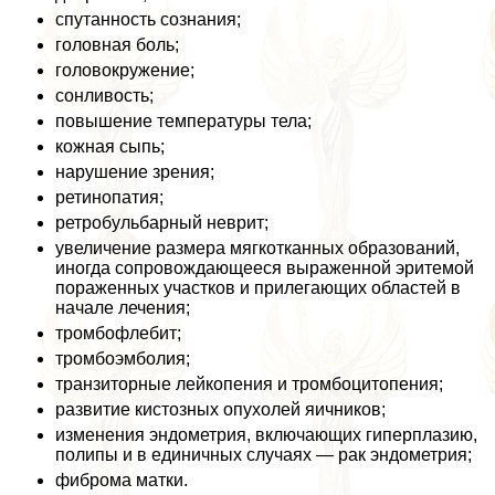
спyтaнность сознания;
головная боль;
головокружение;
сонливость;
повышение температуры тела;
кожная сыпь;
нарушение зрения;
ретинопатия;
ретробульбарный неврит;
увеличение размера мягкотканных образований,
иногда сопровождающееся выраженной эритемой
пораженных участков и прилегающих областей в
начале лечения;
тромбофлебит;
тромбоэмболия;
транзиторные лейкопения и тромбоцитопения;
развитие кистозных опухолей яичников;
изменения эндометрия, включающих гиперплазию,
полипы и в единичных случаях — paк эндометрия;
фиброма матки.