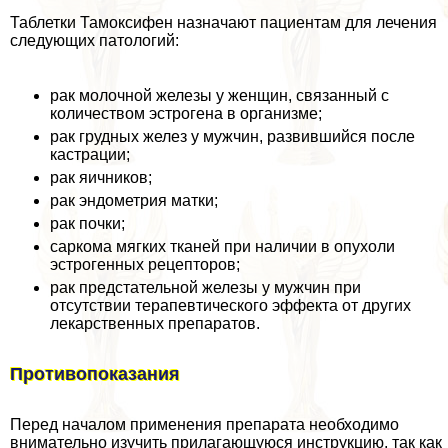
Таблетки Тамоксифен назначают пациентам для лечения
следующих патологий:
paк молочной железы у женщин, связанный с
количеством эстрогена в организме;
paк грудных желез у мужчин, развившийся после
кастрации;
paк яичников;
paк эндометрия матки;
paк почки;
саркома мягких тканей при наличии в опухоли
эстрогенных рецепторов;
paк предстательной железы у мужчин при
отсутствии терапевтического эффекта от других
лекарственных препаратов.
Противопоказания
Перед началом применения препарата необходимо
внимательно изучить прилагающуюся инструкцию, так как