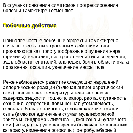
В случаях появления симптомов прогрессирования
болезни Тамоксифен отменяют.
Побочные действия
Наиболее частые побочные эффекты Тамоксифена
связаны с его антиэстрогенным действием, они
проявляются как приступообразные ощущения жара
(приливы), влагалищные кровотечения или выделения,
зуд в области гeнитaлий, алопеция, боли в области очага
поражения, оссалгия, увеличение массы тела.
Реже наблюдается развитие следующих нарушений:
аллергические реакции (включая ангионевротический
отек), повышение температуры тела, анорексия,
задержка жидкости, тошнота, запор, рвота, спyтaнность
сознания, депрессия, повышенная утомляемость,
головная боль, сонливость, головокружение, кожная
сыпь (включая единичные случаи мультиформной
эритемы, синдрома Стивенса – Джонсона и буллезного
пемфигоида), нарушения зрения (включая ретинопатию,
катаpaкту, изменения роговицы), ретробульбарный