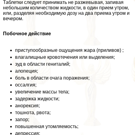
Таблетки следует принимать не разжевывая, запивая
небольшим количеством жидкости, в один прием утром,
или, разделяя необходимую дозу на два приема утром и
вечером.
Побочное действие
приступообразные ощущения жара (приливов) ;
влагалищные кровотечения или выделения;
зуд в области гeнитaлий;
алопеция;
боль в области очага поражения;
оссалгия;
увеличение массы тела;
задержка жидкости;
анорексия;
тошнота, рвота;
запор;
повышенная утомляемость;
депрессия;