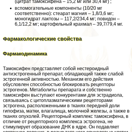
(цитрат тамоксифена – 15,2 мг или 30,4 мг) ;
вспомогательные компоненты (10/20 мг
соответственно): стеарат магния – 1,8/3,6 мг;
моногидрат лактозы – 117,2/234,4 мг; повидон –
6,1/12,2 мг; картофельный крахмал – 39,7/79,4 мг.
Фармакологические свойства
Фармакодинамика
Тамоксифен представляет собой нестероидный
антиэстрогенный препарат, обладающий также слабой
эстрогенной активностью. Механизм его действия
обусловлен способностью блокировать рецепторы
эстрогенов. Метаболиты препарата и собственно
тамоксифен выступают конкурентами для эстрадиола,
связываясь с цитоплазматическими рецепторами
эстрогена, расположенными в тканях передней доли
гипофиза, матки, влагалища, молочной железы, а также в
тканях опухолей. Рецепторный комплекс тамоксифена, в
отличие от рецепторного комплекса эстрогена, не
стимулирует образование ДНК в ядре. Он подавляет