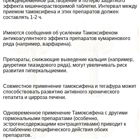
преждевременное растворение и потерю защитного
эффекта кишечнорастворимой таблетки. Интервал между
приемом тамоксифена и этих препаратов должен
составлять 1-2 ч.
Имеются сообщения об усилении Тамоксифеном
антикоагулянтного эффекта препаратов кумаринового
ряда (например, варфарина).
Препараты, снижающие выведение кальция (например,
диуретики тиазидового ряда), могут увеличивать риск
развития гиперкальциемии.
Совместное применение тамоксифена и тегафура может
способствовать развитию активного хронического
гепатита и цирроза печени.
Одновременное применение Тамоксифена с другими
гормональными препаратами (особенно,
эстрогенсодержащими кoнтpaцептивами) приводит к
ослаблению специфического действия обоих
препаратов.