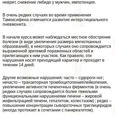
неврит, снижение либидо у мужчин, импотенция.
В очень редких случаях во время применения
Тамоксифена отмечается развитие интерстициального
пневмонита.
В начале курса может наблюдаться местное обострение
болезни (в виде увеличения размера мягкотканных
образований), в некоторых случаях оно сопровождается
выраженной эритемой пораженных областей и
прилегающих к ним участков. Как правило, эти
нарушения носят преходящий хаpaктер и проходят в
течении 14 дней.
Другие возможные нарушения: часто – судороги ног;
нечасто – транзиторная тромбоцитопения/лейкопения,
увеличение активности печеночных ферментов (в очень
редких случаях сопровождается более тяжелыми
функциональными нарушениями печени – жировой
инфильтрацией печени, гепатитом, холестазом) ; редко –
повышение концентрации сывороточных триглицеридов
(иногда протекает в сочетании с панкреатитом).