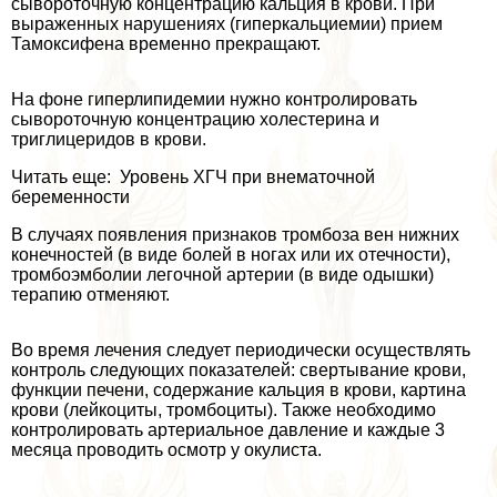
сывороточную концентрацию кальция в крови. При
выраженных нарушениях (гиперкальциемии) прием
Тамоксифена временно прекращают.
На фоне гиперлипидемии нужно контролировать
сывороточную концентрацию холестерина и
триглицеридов в крови.
Читать еще: Уровень ХГЧ при внематочной
беременности
В случаях появления признаков тромбоза вен нижних
конечностей (в виде болей в ногах или их отечности),
тромбоэмболии легочной артерии (в виде одышки)
терапию отменяют.
Во время лечения следует периодически осуществлять
контроль следующих показателей: свертывание крови,
функции печени, содержание кальция в крови, картина
крови (лейкоциты, тромбоциты). Также необходимо
контролировать артериальное давление и каждые 3
месяца проводить осмотр у окулиста.