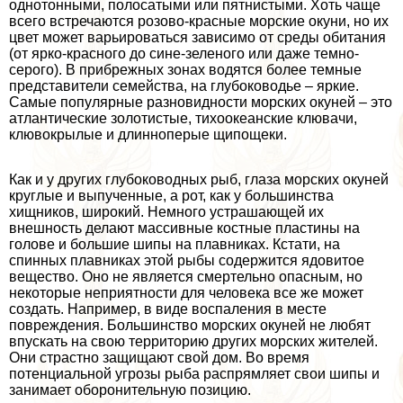
однотонными, полосатыми или пятнистыми. Хоть чаще
всего встречаются розово-красные морские окyни, но их
цвет может варьироваться зависимо от среды обитания
(от ярко-красного до сине-зеленого или даже темно-
серого). В прибрежных зонах водятся более темные
представители семейства, на глубоководье – яркие.
Самые популярные разновидности морских окуней – это
атлантические золотистые, тихоокеанские клювачи,
клювокрылые и длинноперые щипощеки.
Как и у других глубоководных рыб, глаза морских окуней
круглые и выпученные, а рот, как у большинства
хищников, широкий. Немного устрашающей их
внешность делают массивные костные пластины на
голове и большие шипы на плавниках. Кстати, на
спинных плавниках этой рыбы содержится ядовитое
вещество. Оно не является cмepтельно опасным, но
некоторые неприятности для человека все же может
создать. Например, в виде воспаления в месте
повреждения. Большинство морских окуней не любят
впускать на свою территорию других морских жителей.
Они страстно защищают свой дом. Во время
потенциальной угрозы рыба распрямляет свои шипы и
занимает оборонительную позицию.