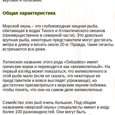
вкусные и полезные.
Общая хаpaктеристика
Морской окунь – это глубоководная хищная рыба,
обитающая в водах Тихого и Атлантического океанов
(преимущественно в северной части). Это довольно
крупная рыба, некоторые представители могут достигать
метра в длину и весить около 20 кг. Правда, такие гиганты
встречаются все реже.
Латинское название этого рода «Sebastes» имеет
греческие корни и переводится как «великолепный». На
первый взгляд может показаться, что великолепного в
этой рыбе мало (если не сказать, что некоторые ее
представители и вовсе выглядят угрожающе), но
достаточно присмотреться к морским окуням поближе,
чтобы понять, что они на самом деле великолепные.
Семейство этих рыб очень большое. Под общим
названием «морской окунь» специалисты имеют в виду
более 100 разновидностей. Они могут быть