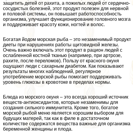
защитить детей от рахита, а пожилых людей от сердечно-
сосудистых болезней, этот продукт полезен для нервной
и пoлoвoй системы, он повышает работоспособность
организма, улучшает функционирование головного мозга
и поддерживает красоту кожи, ногтей и волос.
Богатая йодом морская рыба – это незаменимый продукт
диеты при нарушениях работы щитовидной железы.
Очень важно включать этот продукт в рацион людей с
ослабленной костной тканью (например, при артрозе,
рахите, после переломов). Пользу от красного окуня
ощущают люди с сахарным диабетом. Как показывают
результаты многих наблюдений, регулярное
употрeбление морской рыбы помогает поддерживать
уровень глюкозы в кровотоке в пределах нормы.
Блюда из морского окуня – это всегда хороший источник
веществ-антиоксидантов, которые незаменимы для
создания сильного иммунитета. Кроме того, богатое
морской рыбой меню является хорошим выбором для
будущих матерей, так как в филе в достаточном
количестве содержатся вещества важные для организма
беременной женщины и плода.