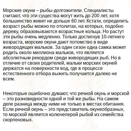
Морские окyни – рыбы-долгожители. Специалисты
считают, что эти существа могут жить до 200 лет, хотя
большинство живет не дольше 60 лет. Кстати, определить
возраст рыбы можно по отолитах, на которых, подобно
дереву, образовываются возрастные кольца. Но растут
эти рыбы очень медленно. Только достигнув 10-летнего
возраста, морские окyни дают потомство в виде
живородящих мальков. За один сезон одна самка может
родить около миллиона мальков, что является
абсолютным рекордом среди живородящих рыб. Но в
отличие от своих родителей, мальки морских окуней
держатся на поверхности вод, где в процессе
естественного отбора выжить получается далеко не
всем.
Некоторые ошибочно думают, что речной окунь и морской
– это разновидности одной и той же рыбы. На самом
деле разница между ними не только в местах обитания.
Если речной окунь – это представитель окунеобразных,
то морской является колючеперой рыбой из семейства
скорпеновых.