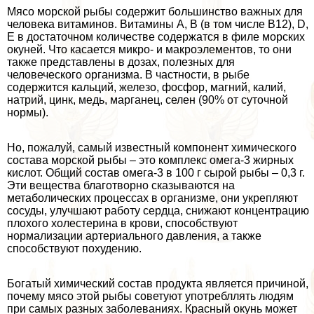
Мясо морской рыбы содержит большинство важных для
человека витаминов. Витамины А, В (в том числе В12), D,
Е в достаточном количестве содержатся в филе морских
окуней. Что касается микро- и макроэлементов, то они
также представлены в дозах, полезных для
человеческого организма. В частности, в рыбе
содержится кальций, железо, фосфор, магний, калий,
натрий, цинк, медь, марганец, селен (90% от суточной
нормы).
Но, пожалуй, самый известный компонент химического
состава морской рыбы – это комплекс омега-3 жирных
кислот. Общий состав омега-3 в 100 г сырой рыбы – 0,3 г.
Эти вещества благотворно сказываются на
метаболических процессах в организме, они укрепляют
сосуды, улучшают работу сердца, снижают концентрацию
плохого холестерина в крови, способствуют
нормализации артериального давления, а также
способствуют похудению.
Богатый химический состав продукта является причиной,
почему мясо этой рыбы советуют употрeбллять людям
при самых разных заболеваниях. Красный окунь может