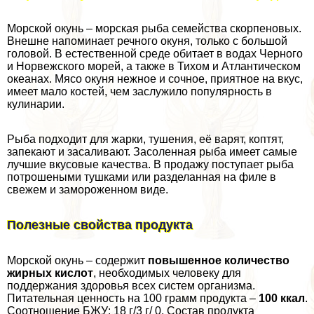
Морской окунь – морская рыба семейства скорпеновых.
Внешне напоминает речного окуня, только с большой
головой. В естественной среде обитает в водах Черного
и Норвежского морей, а также в Тихом и Атлантическом
океанах. Мясо окуня нежное и сочное, приятное на вкус,
имеет мало костей, чем заслужило популярность в
кулинарии.
Рыба подходит для жарки, тушения, её варят, коптят,
запекают и засаливают. Засоленная рыба имеет самые
лучшие вкусовые качества. В продажу поступает рыба
потрошеными тушками или разделанная на филе в
свежем и замороженном виде.
Полезные свойства продукта
Морской окунь – содержит
повышенное количество
жирных кислот
, необходимых человеку для
поддержания здоровья всех систем организма.
Питательная ценность на 100 грамм продукта –
100 ккал
.
Соотношение БЖУ: 18 г/3 г/ 0. Состав продукта