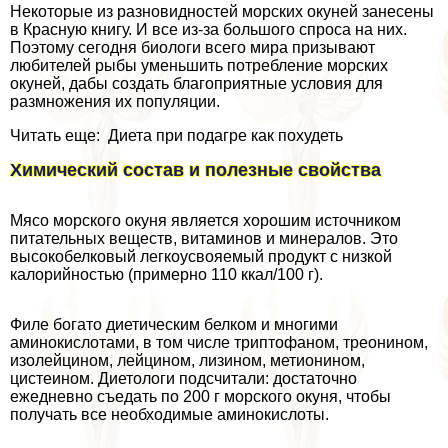
Некоторые из разновидностей морских окуней занесены
в Красную книгу. И все из-за большого спроса на них.
Поэтому сегодня биологи всего мира призывают
любителей рыбы уменьшить потрeбление морских
окуней, дабы создать благоприятные условия для
размножения их популяции.
Читать еще: Диета при подагре как похудеть
Химический состав и полезные свойства
Мясо морского окуня является хорошим источником
питательных веществ, витаминов и минералов. Это
высокобелковый легкоусвояемый продукт с низкой
калорийностью (примерно 110 ккал/100 г).
Филе богато диетическим белком и многими
аминокислотами, в том числе триптофаном, треонином,
изолейцином, лейцином, лизином, метионином,
цистеином. Диетологи подсчитали: достаточно
ежедневно съедать по 200 г морского окуня, чтобы
получать все необходимые аминокислоты.