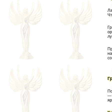
Ла
Чт
Гр
ор
лу
Пр
на
со
Г
По
— 
яр