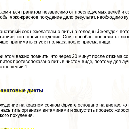
комиться гранатом независимо от преследуемых целей и с
обы ярко-красное похудение дало результат, необходимо ку
анатовый сок нежелательно пить на голодный желудок, пот
ганического происхождения. Они способны повредить слиз
чше принимать спустя полчаса после приема пищи.
и этом важно помнить, что через 20 минут после отжима со
питок противопоказано пить в чистом виде, поэтому для лу
отношении 1:1.
ранатовые диеты
худение на красном сочном фрукте основано на диетах, ко
насытить организм витаминами и запустить процесс жиро
кого похудения.