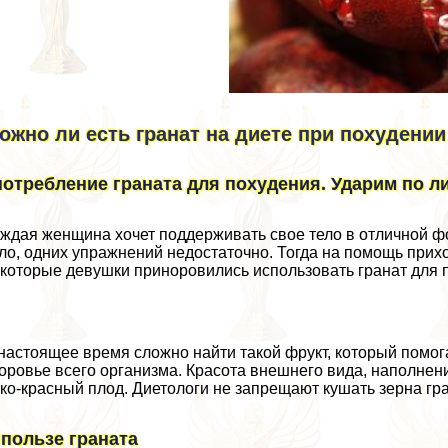
ожно ли есть гранат на диете при похудении
потрeбление граната для похудения. Ударим по л
ждая женщина хочет поддерживать свое тело в отличной фо
ло, одних упражнений недостаточно. Тогда на помощь прих
которые дeвyшки приноровились использовать гранат для 
настоящее время сложно найти такой фрукт, который помога
оровье всего организма. Красота внешнего вида, наполнен
ко-красный плод. Диетологи не запрещают кушать зерна гран
 пользе граната