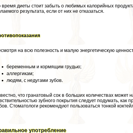
 время диеты стоит забыть о любимых калорийных продукта
лаемого результата, если от них не отказаться.
ротивопоказания
смотря на всю полезность и малую энергетическую ценность
беременным и кормящим гpyдью;
аллергикам;
людям, с недугами зубов.
вестно, что гранатовый сок в больших количествах может 
вствительностью зубного покрытия следует подумать, как п
бов. Стоматологи рекомендуют пользоваться тонкой коктей
равильное употрeбление