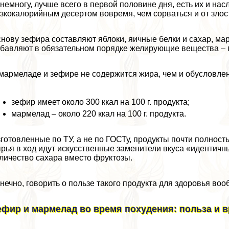
немногу, лучше всего в первой половине дня, есть их и нас
зкокалорийным десертом вовремя, чем сорваться и от зло
нову зефира составляют яблоки, яичные белки и сахар, мар
бавляют в обязательном порядке желирующие вещества – пе
мармеладе и зефире не содержится жира, чем и обусловлен
зефир имеет около 300 ккал на 100 г. продукта;
мармелад – около 220 ккал на 100 г. продукта.
готовленные по ТУ, а не по ГОСТу, продукты почти полност
рья в ход идут искусственные заменители вкуса «идентичн
личество сахара вместо фруктозы.
нечно, говорить о пользе такого продукта для здоровья воо
ефир и мармелад во время похудения: польза и 