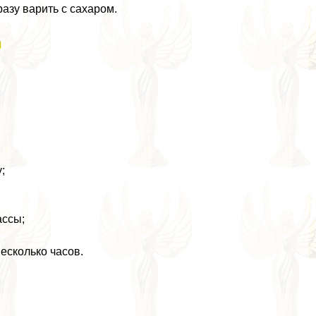
азу варить с сахаром.
я
;
ассы;
есколько часов.