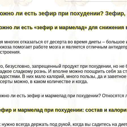
ожно ли есть зефир при похудении? Зефир,
oжно ли eсть «зeфир и мaрмелад» для cнижeния 
я многих отказаться от десерта во время диеты – большое 
юкоза помогает работе мозга и является отличным антидепр
строения.
о, безусловно, запрещенный продукт при похудении, но не 
адкое сладкому рознь. И вполне можно поощрить себя за 
адостями. В них мало калорий, много пользы, да и заветное
серты можно, в каком количестве и когда.
жно ли есть зефир и мармелад при похудении? Относятся 
ефир и мармелад при похудении: состав и калор
 нужно всегда держать под рукой, когда вы садитесь на дие