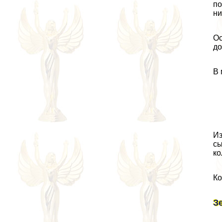
по
ни
Ос
до
В 
Из
сы
ко
Ко
З