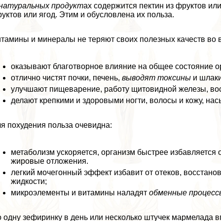
натуральных продукт
ах содержится пектин из фруктов или
уктов или ягод. Этим и обусловлена их польза.
тамины и минералы не теряют своих полезных качеств во 
оказывают благотворное влияние на общее состояние о
отлично чистят почки, печень,
выводят токсины
и шлаки
улучшают пищеварение, работу щитовидной железы, вос
делают крепкими и здоровыми ногти, волосы и кожу, н
я похудения польза очевидна:
метаболизм ускоряется, организм быстрее избавляется 
жировые отложения.
легкий мочегонный эффект избавит от отеков, восстано
жидкости;
микроэлементы и витамины наладят
обменные процесс
 одну зефиринку в день или несколько штучек мармелада в