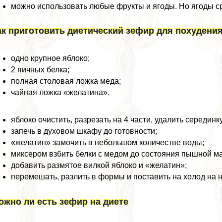
можно использовать любые фрукты и ягоды. Но ягоды ср
ак приготовить диетический зефир для похудени
одно крупное яблоко;
2 яичных белка;
полная столовая ложка меда;
чайная ложка «желатина».
яблоко очистить, разрезать на 4 части, удалить серединку
запечь в духовом шкафу до готовности;
«желатин» замочить в небольшом количестве воды;
миксером взбить белки с медом до состояния пышной м
добавить размятое вилкой яблоко и «желатин»;
перемешать, разлить в формы и поставить на холод на н
ожно ли есть зефир на диете