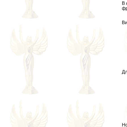
В
фр
Ви
Дл
Но