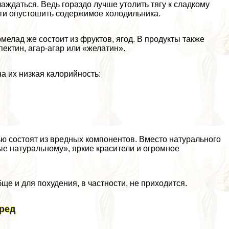
лаждаться. Ведь гораздо лучше утолить тягу к сладкому
сти опустошить содержимое холодильника.
мелад же состоит из фруктов, ягод. В продукты также
ктин, агар-агар или «желатин».
а их низкая калорийность:
ью состоят из вредных компонентов. Вместо натурального
ые натуральному», яркие красители и огромное
бще и для похудения, в частности, не приходится.
вред