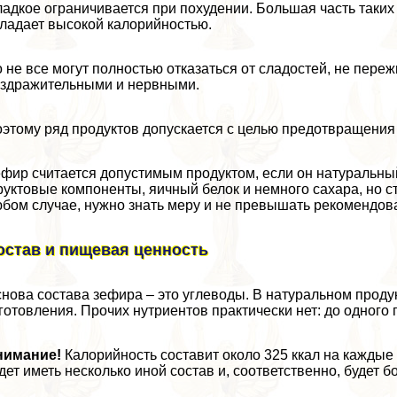
адкое ограничивается при похудении. Большая часть таки
ладает высокой калорийностью.
 не все могут полностью отказаться от сладостей, не пере
здражительными и нервными.
этому ряд продуктов допускается с целью предотвращения
фир считается допустимым продуктом, если он натуральны
уктовые компоненты, яичный белок и немного сахара, но ст
бом случае, нужно знать меру и не превышать рекомендов
остав и пищевая ценность
нова состава зефира – это углеводы. В натуральном продук
готовления. Прочих нутриентов пpaктически нет: до одного
нимание!
Калорийность составит около 325 ккал на каждые
дет иметь несколько иной состав и, соответственно, будет 