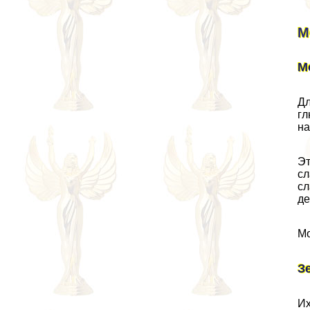
М
М
Дл
гл
на
Эт
сл
сл
де
Мо
З
Их