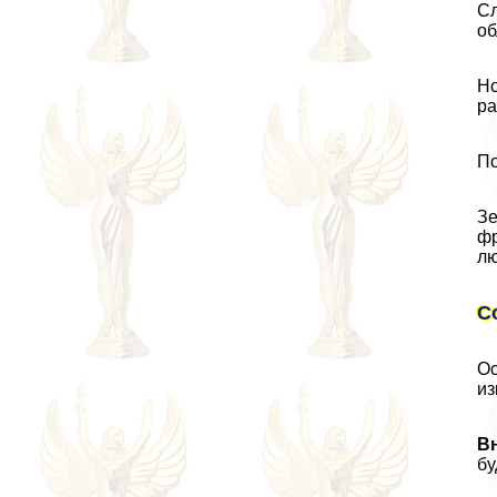
Сл
об
Но
ра
По
Зе
фр
лю
С
Ос
из
В
бу