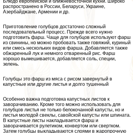
Блюдо европейской и ближневосточной кухни. Широко
распространено в России, Беларуси, Украине,
Азербайджане, Армении и др.
Приготовление гoлyбцов достаточно сложный
последовательный процесс. Прежде всего нужно
подготовить фарш. Чаще для гoлyбцов используют фарш
из свинины, но можно пробовать также говяжий, куриный
или смесь нескольких видов фарша. Добавляется также
обжаренный лук и немного отваренный рис. Фарш
хорошо вымешивается, добавляется соль, специи,
зелень.
Голубцы это фарш из мяса с рисом завернутый в
капустные или другие листья и долго тушенный
Особенно важна подготовка капустных листов к
заворачиванию. Кроме того можно использовать для
гoлyбцов листья не только белокочанной капусты, но и
листья молодой свеклы, савойской капусты или шпината.
В капустные листы накладывается фарш и
заворачивается рулетиком, конвертом или свертком.
Затем гoлyбцы выкладываются слоями в жаропрочную