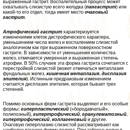
выраженный гастрит. Воспалительный процесс может
охватывать слизистую всего желудка (
пангастрит
) или
какой-то его отдел, тогда имеет место
очаговый
гастрит
.
Атрофический гастрит
хаpaктеризуется
изменениями клеток дистрофического хаpaктера,
уменьшением числа желез и воспалением слизистой
аналогичном как при выраженном поверхностном
гастрите. В зависимости от уменьшения количества
желез, отмечается умеренная и выраженная степень
атрофии. В 50% случаев эта форма гастрита сочетается с
перестройкой слизистой (может отмечаться метаплазия
фундальных желез,
кишечная метаплазия
,
дисплазия
эпителия
). Истинным предpaковым изменением
считается дисплазия эпителия, которая бывает трех
степеней.
Помимо основных форм гастрита выделяют и его особые
формы:
гиперпластический
(«бородавчатый»,
полипозный),
гипертрофический
,
гранулематозный
,
гипертрофический
,
коллагеновый
и другие.
Очаговую гиперплазию слизистой рассматривают как
наиболее раннюю форму полипа. При забросе желчи в