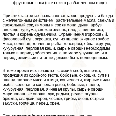
фруктовые соки (все соки в разбавленном виде).
При этих гастритах назначаются также продукты и блюда
с желчегонным действием: растительные масла, свекла и
свекольный сок, лимоны и сок лимона, дыни, арбуз,
авокадо, куркума, свежая зелень, плоды шиповника,
листья и корень одуванчика. Ограничения (гороховый,
фасолевый суп, окрошка, суп из пшена, жирное грубое
мясо, соленая, копченая рыба, консервы, яйца вкрутую,
кукурузная, перловая каши, сырые овощи) необходимы
только в период обострения, а по мере улучшения и в
период ремиссии питание должно быть полноценным.
В тоже время исключаются: свежий хлеб, выпечка,
продукция из сдобного теста, бобовые, окрошка, суп из
пшена, жирное мясо и птица, копчености, жирные виды
рыбы, соленая и копченая рыба, бобовые, пшено,
кукурузная, перловая, ячневая крупы, сырые овощи,
маринованные овощи, лук, редька, редис, огурцы,
брюква, сладкий перец, чеснок, грибы, очень острые
закуски, горчица, перец, хрен.