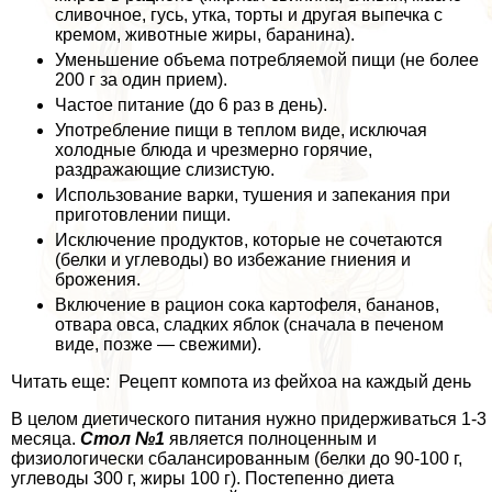
сливочное, гусь, утка, торты и другая выпечка с
кремом, животные жиры, бapaнина).
Уменьшение объема потрeбляемой пищи (не более
200 г за один прием).
Частое питание (до 6 раз в день).
Употрeбление пищи в теплом виде, исключая
холодные блюда и чрезмерно горячие,
раздражающие слизистую.
Использование варки, тушения и запекания при
приготовлении пищи.
Исключение продуктов, которые не сочетаются
(белки и углеводы) во избежание гниения и
брожения.
Включение в рацион сока картофеля, бананов,
отвара овса, сладких яблок (сначала в печеном
виде, позже — свежими).
Читать еще: Рецепт компота из фейхоа на каждый день
В целом диетического питания нужно придерживаться 1-3
месяца.
Стол №1
является полноценным и
физиологически сбалансированным (белки до 90-100 г,
углеводы 300 г, жиры 100 г). Постепенно диета