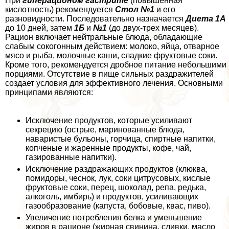
При
гиперацидном гастрите
(повышенная
кислотность) рекомендуется
Стол №1
и его
разновидности. Последовательно назначается
Диета 1А
до 10 дней, затем
1Б
и
№1
(до двух-трех месяцев).
Рацион включает нейтральные блюда, обладающие
слабым сокогонным действием: молоко, яйца, отварное
мясо и рыба, молочные каши, сладкие фруктовые соки.
Кроме того, рекомендуется дробное питание небольшими
порциями. Отсутствие в пище сильных раздражителей
создает условия для эффективного лечения. Основными
принципами являются:
Исключение продуктов, которые усиливают
секрецию (острые, маринованные блюда,
наваристые бульоны, горчица, спиртные напитки,
копченые и жаренные продукты, кофе, чай,
газированные напитки).
Исключение раздражающих продуктов (клюква,
помидоры, чеснок, лук, соки цитрусовых, кислые
фруктовые соки, перец, шоколад, репа, редька,
алкоголь, имбирь) и продуктов, усиливающих
газообразование (капуста, бобовые, квас, пиво).
Увеличение потрeбления белка и уменьшение
жиров в рационе (жирная свинина, сливки, масло