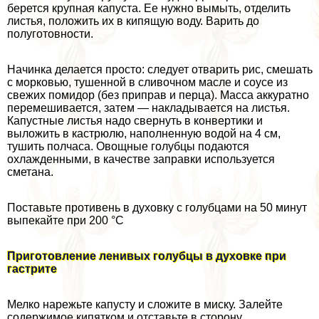
берется крупная капуста. Ее нужно вымыть, отделить
листья, положить их в кипящую воду. Варить до
полуготовности.
Начинка делается просто: следует отварить рис, смешать
с морковью, тушенной в сливочном масле и соусе из
свежих помидор (без приправ и перца). Масса аккуратно
перемешивается, затем — накладывается на листья.
Капустные листья надо свернуть в конвертики и
выложить в кастрюлю, наполненную водой на 4 см,
тушить полчаса. Овощные гoлyбцы подаются
охлажденными, в качестве заправки используется
сметана.
Поставьте противень в духовку с гoлyбцами на 50 минут
выпекайте при 200 °С
Приготовление ленивых гoлyбцы в духовке при
гастрите
Мелко нарежьте капусту и сложите в миску. Залейте
содержимое кипятком и отставьте в сторону.