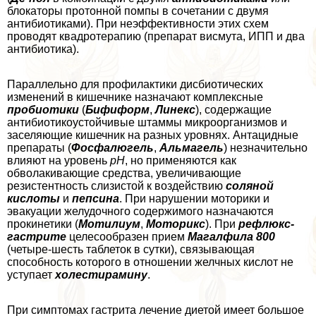
блокаторы протонной помпы в сочетании с двумя
антибиотиками). При неэффективности этих схем
проводят квадротерапию (препарат висмута, ИПП и два
антибиотика).
Параллельно для профилактики дисбиотических
изменений в кишечнике назначают комплексные
пробиотики
(
Бифиформ
,
Линекс
), содержащие
антибиотикоустойчивые штаммы микроорганизмов и
заселяющие кишечник на разных уровнях. Антацидные
препараты (
Фосфалюгель
,
Альмагель
) незначительно
влияют на уровень
рН
, но применяются как
обволакивающие средства, увеличивающие
резистентность слизистой к воздействию
соляной
кислоты
и
пепсина
. При нарушении моторики и
эвакуации желудочного содержимого назначаются
прокинетики (
Мотилиум
,
Моторикс
). При
рефлюкс-
гастрите
целесообразен прием
Магалфила 800
(четыре-шесть таблеток в сутки), связывающая
способность которого в отношении желчных кислот не
уступает
холестирамину
.
При симптомах гастрита лечение диетой имеет большое