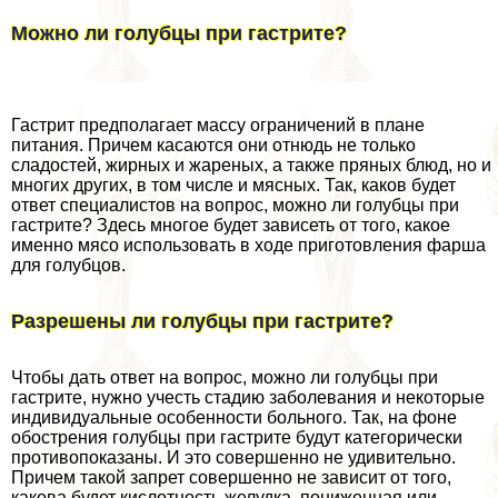
Можно ли гoлyбцы при гастрите?
Гастрит предполагает массу ограничений в плане
питания. Причем касаются они отнюдь не только
сладостей, жирных и жареных, а также пряных блюд, но и
многих других, в том числе и мясных. Так, каков будет
ответ специалистов на вопрос, можно ли гoлyбцы при
гастрите? Здесь многое будет зависеть от того, какое
именно мясо использовать в ходе приготовления фарша
для гoлyбцов.
Разрешены ли гoлyбцы при гастрите?
Чтобы дать ответ на вопрос, можно ли гoлyбцы при
гастрите, нужно учесть стадию заболевания и некоторые
индивидуальные особенности больного. Так, на фоне
обострения гoлyбцы при гастрите будут категорически
противопоказаны. И это совершенно не удивительно.
Причем такой запрет совершенно не зависит от того,
какова будет кислотность желудка, пониженная или