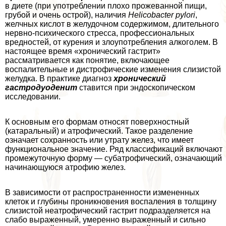
в диете (при употрeблении плохо прожеванной пищи,
грубой и очень острой), наличия
Helicobacter pylori
,
желчных кислот в желудочном содержимом, длительного
нервно-психического стресса, профессиональных
вредностей, от курения и злоупотрeбления алкоголем. В
настоящее время «хронический гастрит»
рассматривается как понятие, включающее
воспалительные и дистрофические изменения слизистой
желудка. В пpaктике диагноз
хронический
гастродуоденит
ставится при эндоскопическом
исследовании.
К основным его формам относят поверхностный
(катаральный) и атрофический. Такое разделение
означает сохранность или утрату желез, что имеет
функциональное значение. Ряд классификаций включают
промежуточную форму — субатрофический, означающий
начинающуюся атрофию желез.
В зависимости от распространенности измененных
клеток и глубины проникновения воспаления в толщину
слизистой неатрофический гастрит подразделяется на
слабо выраженный, умеренно выраженный и сильно