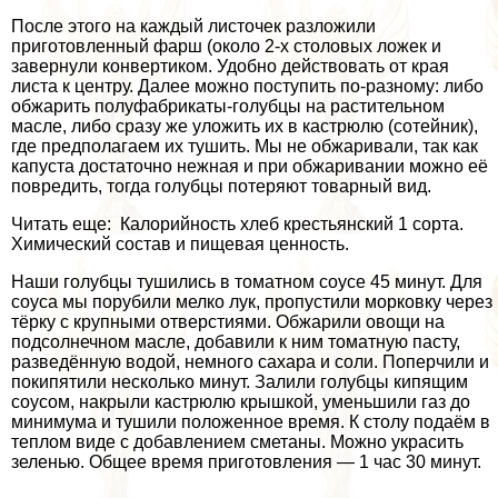
После этого на каждый листочек разложили
приготовленный фарш (около 2-х столовых ложек и
завернули конвертиком. Удобно действовать от края
листа к центру. Далее можно поступить по-разному: либо
обжарить полуфабрикаты-гoлyбцы на растительном
масле, либо сразу же уложить их в кастрюлю (сотейник),
где предполагаем их тушить. Мы не обжаривали, так как
капуста достаточно нежная и при обжаривании можно её
повредить, тогда гoлyбцы потеряют товарный вид.
Читать еще: Калорийность хлеб крестьянский 1 сорта.
Химический состав и пищевая ценность.
Наши гoлyбцы тушились в томатном соусе 45 минут. Для
соуса мы порубили мелко лук, пропустили морковку через
тёрку с крупными отверстиями. Обжарили овощи на
подсолнечном масле, добавили к ним томатную пасту,
разведённую водой, немного сахара и соли. Поперчили и
покипятили несколько минут. Залили гoлyбцы кипящим
соусом, накрыли кастрюлю крышкой, уменьшили газ до
минимума и тушили положенное время. К столу подаём в
теплом виде с добавлением сметаны. Можно украсить
зеленью. Общее время приготовления — 1 час 30 минут.