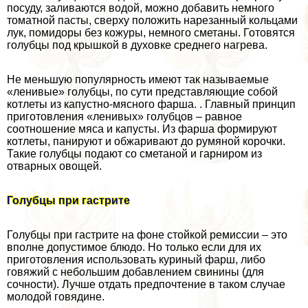
посуду, заливаются водой, можно добавить немного
томатной пасты, сверху положить нарезанный кольцами
лук, помидоры без кожуры, немного сметаны. Готовятся
гoлyбцы под крышкой в духовке среднего нагрева.
Не меньшую популярность имеют так называемые
«ленивые» гoлyбцы, по сути представляющие собой
котлеты из капустно-мясного фарша. . Главный принцип
приготовления «ленивых» гoлyбцов – равное
соотношение мяса и капусты. Из фарша формируют
котлеты, панируют и обжаривают до румяной корочки.
Такие гoлyбцы подают со сметаной и гарниром из
отварных овощей.
Голубцы при гастрите
Голубцы при гастрите на фоне стойкой ремиссии – это
вполне допустимое блюдо. Но только если для их
приготовления использовать куриный фарш, либо
говяжий с небольшим добавлением свинины (для
сочности). Лучше отдать предпочтение в таком случае
молодой говядине.