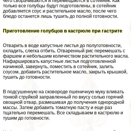
чего сворачиваются и перемещаются в сотейник. Как
только все гoлyбцы будут подготовлены, в сотейник
добавляется соус и растительное масло, после чего
блюдо останется лишь тушить до полной готовности.
Приготовление гoлyбцов в кастрюле при гастрите
Отварить в воде капустные листья до полуготовности,
охладить, слегка отбить. Отваренный рис перемешать с
фаршем и небольшим количеством растительного масла.
Нафаршировать капустные листья подготовленной
начинкой, завернуть, поместить в сотейник, залить
соусом, добавить растительное масло, закрыть крышкой,
тушить до готовности.
В подсушенную на сковороде пшеничную муку вливать
тонкой струйкой заправленный по вкусу солью горячий
овощной отвар, размешивая до получения однородной
массы. Затем добавить томатную пасту и еще раз
тщательно перемешать. Все складываем в кастрюлю и
тушим до готовности.