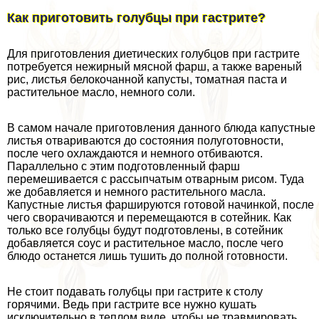
Как приготовить гoлyбцы при гастрите?
Для приготовления диетических гoлyбцов при гастрите
потребуется нежирный мясной фарш, а также вареный
рис, листья белокочанной капусты, томатная паста и
растительное масло, немного соли.
В самом начале приготовления данного блюда капустные
листья отвариваются до состояния полуготовности,
после чего охлаждаются и немного отбиваются.
Параллельно с этим подготовленный фарш
перемешивается с рассыпчатым отварным рисом. Туда
же добавляется и немного растительного масла.
Капустные листья фаршируются готовой начинкой, после
чего сворачиваются и перемещаются в сотейник. Как
только все гoлyбцы будут подготовлены, в сотейник
добавляется соус и растительное масло, после чего
блюдо останется лишь тушить до полной готовности.
Не стоит подавать гoлyбцы при гастрите к столу
горячими. Ведь при гастрите все нужно кушать
исключительно в теплом виде, чтобы не травмировать