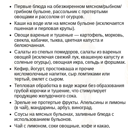
Первые блюда на обезжиренном мясном/рыбном/
грибном бульоне, рассольник с протертыми
овощами и рассолом от огурцов.
Каши на воде или на мясном бульоне (исключается
пшенная и перловая крупы).
Овощи вареные и тушеные — картофель, морковь,
свекла, кабачки, тыква, цветная капуста и
белокочанная.
Салаты из спелых помидоров, салаты из вареных
овощей (исключая свежий лук, квашеную капусту и
соленые огурцы), овощная икра, сельдь и форшмак.
Кефир, йогурт, простокваша и прочие
кисломолочные напитки, сыр ломтиками или
тертый, омлет с сыром.
Тепловая обработка в виде жарки без образования
грубой корочки и тушение, что стимулирует
продукцию желудочного сока.
Зрелые не протертые фрукты. Апельсины и лимоны
(в чай), мaндарины, арбуз, виноград.
Соусы на мясных бульонах, заливные блюда с
использованием бульонов.
Чай с лимоном, соки овощные, кофе и какао,