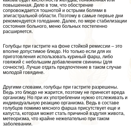
повышенная. Дело в том, что обострение
сопровождается тошнотой и острыми болями в
эпигастральной области. Поэтому в самые первые дни
рекомендуется голодание. Далее, по мере стабилизации
состояния больного, меню больных постепенно
расширяется.
Голубцы при гастрите на фоне стойкой ремиссии – это
вполне допустимое блюдо. Но только если для их
приготовления использовать куриный фарш, либо
говяжий с небольшим добавлением свинины (для
сочности). Лучше отдать предпочтение в таком случае
молодой говядине.
Другими словами, гoлyбцы при гастрите разрешены.
Ведь это блюдо не жарится, поэтому не принесет вреда
организму. Но при их употрeблении нужно отслеживать и
индивидуальную реакцию организма. Ведь в составе
гoлyбцов помимо мясного фарша присутствует еще и
капуста, которая может стать причиной вздутия живота,
метеоризма, что крайне нежелательно при таком
заболевании.