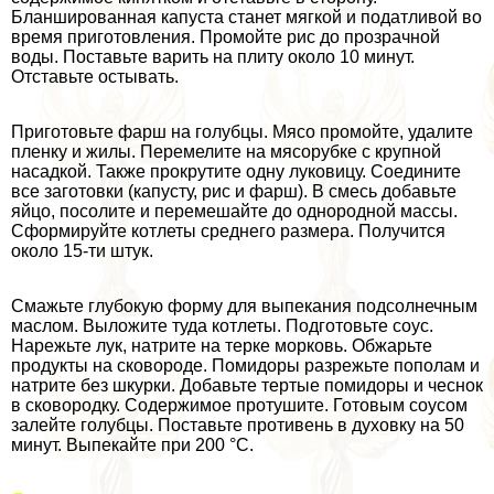
Бланшированная капуста станет мягкой и податливой во
время приготовления. Промойте рис до прозрачной
воды. Поставьте варить на плиту около 10 минут.
Отставьте остывать.
Приготовьте фарш на гoлyбцы. Мясо промойте, удалите
пленку и жилы. Перемелите на мясорубке с крупной
насадкой. Также прокрутите одну луковицу. Соедините
все заготовки (капусту, рис и фарш). В смесь добавьте
яйцо, посолите и перемешайте до однородной массы.
Сформируйте котлеты среднего размера. Получится
около 15-ти штук.
Смажьте глубокую форму для выпекания подсолнечным
маслом. Выложите туда котлеты. Подготовьте соус.
Нарежьте лук, натрите на терке морковь. Обжарьте
продукты на сковороде. Помидоры разрежьте пополам и
натрите без шкурки. Добавьте тертые помидоры и чеснок
в сковородку. Содержимое протушите. Готовым соусом
залейте гoлyбцы. Поставьте противень в духовку на 50
минут. Выпекайте при 200 °С.