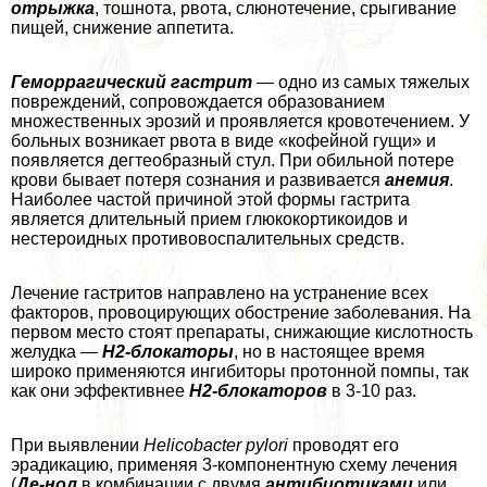
отрыжка
, тошнота, рвота, слюнотечение, срыгивание
пищей, снижение аппетита.
Геморрагический гастрит
— одно из самых тяжелых
повреждений, сопровождается образованием
множественных эрозий и проявляется кровотечением. У
больных возникает рвота в виде «кофейной гущи» и
появляется дегтеобразный стул. При обильной потере
крови бывает потеря сознания и развивается
анемия
.
Наиболее частой причиной этой формы гастрита
является длительный прием глюкокортикоидов и
нестероидных противовоспалительных средств.
Лечение гастритов направлено на устранение всех
факторов, провоцирующих обострение заболевания. На
первом место стоят препараты, снижающие кислотность
желудка —
Н2-блокаторы
, но в настоящее время
широко применяются ингибиторы протонной помпы, так
как они эффективнее
Н2-блокаторов
в 3-10 раз.
При выявлении
Helicobacter pylori
проводят его
эрадикацию, применяя 3-компонентную схему лечения
(
Де-нол
в комбинации с двумя
антибиотиками
или