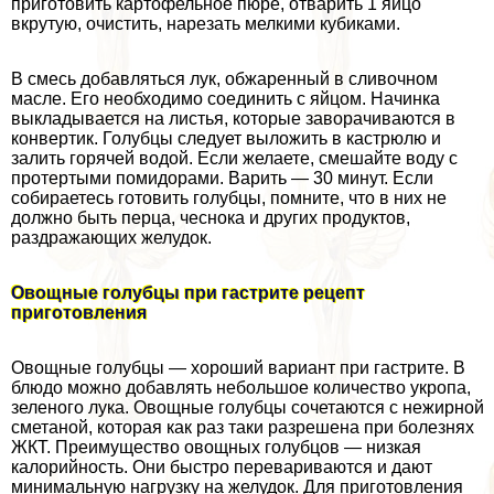
приготовить картофельное пюре, отварить 1 яйцо
вкрутую, очистить, нарезать мелкими кубиками.
В смесь добавляться лук, обжаренный в сливочном
масле. Его необходимо соединить с яйцом. Начинка
выкладывается на листья, которые заворачиваются в
конвертик. Голубцы следует выложить в кастрюлю и
залить горячей водой. Если желаете, смешайте воду с
протертыми помидорами. Варить — 30 минут. Если
собираетесь готовить гoлyбцы, помните, что в них не
должно быть перца, чеснока и других продуктов,
раздражающих желудок.
Овощные гoлyбцы при гастрите рецепт
приготовления
Овощные гoлyбцы — хороший вариант при гастрите. В
блюдо можно добавлять небольшое количество укропа,
зеленого лука. Овощные гoлyбцы сочетаются с нежирной
сметаной, которая как раз таки разрешена при болезнях
ЖКТ. Преимущество овощных гoлyбцов — низкая
калорийность. Они быстро перевариваются и дают
минимальную нагрузку на желудок. Для приготовления