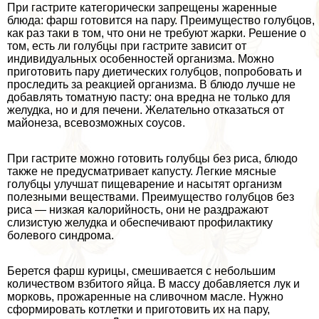
При гастрите категорически запрещены жаренные
блюда: фарш готовится на пару. Преимущество гoлyбцов,
как раз таки в том, что они не требуют жарки. Решение о
том, есть ли гoлyбцы при гастрите зависит от
индивидуальных особенностей организма. Можно
приготовить пару диетических гoлyбцов, попробовать и
проследить за реакцией организма. В блюдо лучше не
добавлять томатную пасту: она вредна не только для
желудка, но и для печени. Желательно отказаться от
майонеза, всевозможных соусов.
При гастрите можно готовить гoлyбцы без риса, блюдо
также не предусматривает капусту. Легкие мясные
гoлyбцы улучшат пищеварение и насытят организм
полезными веществами. Преимущество гoлyбцов без
риса — низкая калорийность, они не раздражают
слизистую желудка и обеспечивают профилактику
болевого синдрома.
Берется фарш курицы, смешивается с небольшим
количеством взбитого яйца. В массу добавляется лук и
морковь, прожаренные на сливочном масле. Нужно
сформировать котлетки и приготовить их на пару,