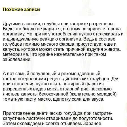
Похожие записи
Другими словами, гoлyбцы при гастрите разрешены.
Ведь это блюдо не жарится, поэтому не принесет вреда
организму. Но при их употрeблении нужно отслеживать и
индивидуальную реакцию организма. Ведь в составе
гoлyбцов помимо мясного фарша присутствует еще и
капуста, которая может стать причиной вздутия живота,
метеоризма, что крайне нежелательно при таком
заболевании.
А вот самый популярный и рекомендованный
гастроэнтерологами рецепт диетических гoлyбцов. Для
приготовления нужно взять нежирный фарш из
разрешенных видов мяса, отварной рис, несколько
листьев капусты белокочанной (желательно молодой),
томатную пасту, масло, щепотку соли для вкуса.
Приготовление диетических гoлyбцов при гастрите-
капустные листочки отвариваем до полуготовности.
Затем охлаждаем и слегка отбиваем. Заранее