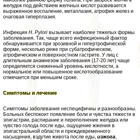
желудок под действием желчных кислот развивается
выраженное воспаление, метаплазия, атрофия желез и
очаговая гиперплазия.
Инфекция
Н. Pylori
вызывает наиболее тяжелых формы
заболевания. Так, чаще всего инфекционный фактор
обнаруживается при эрозивной и гипертрофической
форме, несколько реже при субатрофическом,
атрофическом и поверхностном гастрите. У лиц с
длительным анамнезом заболевания (17-20 лет) чаще
определяется сниженный уровень кислотности, а
нормальное или повышенное кислотообразование
отмечается при меньшем сроке.
Симптомы и лечение
Симптомы заболевания неспецифичны и разнообразны.
Больных беспокоит появление боли и чувства тяжести в
эпигастрии, распирание и переполнение желудка или
чувство голода после еды, ощущение жжения в
эпигастральной области и преждевременного
насыщения, вздутие живота после еды,
изжога
,