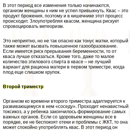
В этот период все изменения только начинаются,
организм женщины к ним не успел привыкнуть. Квас – это
продукт брожения, поэтому и в кишечнике этот процесс
происходит. Злоупотрeбляя квасом, женщина рискует
спровоцировать метеоризм.
Это неприятно, но не так опасно как тонус матки, который
также может вызвать повышенное газообразование.
Если имеется риск прерывания беременности, то от
кваса лучше отказаться. Кроме того, даже то малое
количество этилового спирта в квасе – не лучший
вариант для рациона матери в первом триместре, когда
плод еще слишком хрупок.
Второй триместр
Организм ко времени второго триместра адаптируется к
развивающемуся в нем «соседу». Проходит ненавистный
токсикоз, а у ребенка закончилось формирование самых
важных органов. Если со здоровьем женщины все в
порядке, ее не беспокоят отеки и проблемы с ЖКТ, то она
может спокойно употрeбллять квас. В этот период он