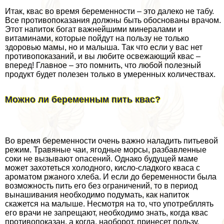
Итак, квас во время беременности – это далеко не табу.
Все противопоказания должны быть обоснованы врачом.
Этот напиток богат важнейшими минералами и
витаминами, которые пойдут на пользу не только
здоровью мамы, но и малыша. Так что если у вас нет
противопоказаний, и вы любите освежающий квас –
вперед! Главное – это помнить, что любой полезный
продукт будет полезен только в умеренных количествах.
Можно ли беременным пить квас?
Во время беременности очень важно наладить питьевой
режим. Травяные чаи, ягодные морсы, разбавленные
соки не вызывают опасений. Однако будущей маме
может захотеться холодного, кисло-сладкого кваса с
ароматом ржаного хлеба. И если до беременности была
возможность пить его без ограничений, то в период
вынашивания необходимо подумать, как напиток
скажется на малыше. Несмотря на то, что употрeбллять
его врачи не запрещают, необходимо знать, когда квас
противопоказан, а когда, наоборот, принесет пользу.