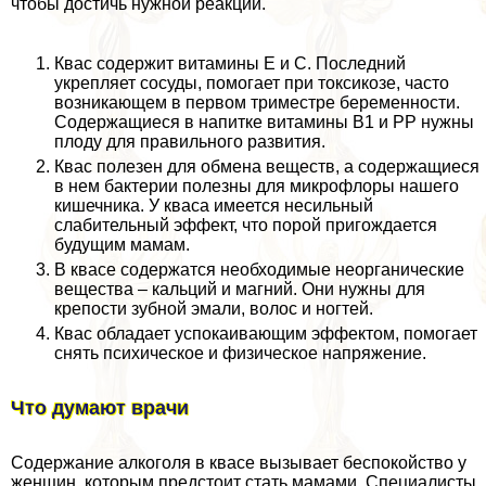
чтобы достичь нужной реакции.
Квас содержит витамины Е и С. Последний
укрепляет сосуды, помогает при токсикозе, часто
возникающем в первом триместре беременности.
Содержащиеся в напитке витамины В1 и РР нужны
плоду для правильного развития.
Квас полезен для обмена веществ, а содержащиеся
в нем бактерии полезны для микрофлоры нашего
кишечника. У кваса имеется несильный
слабительный эффект, что порой пригождается
будущим мамам.
В квасе содержатся необходимые неорганические
вещества – кальций и магний. Они нужны для
крепости зубной эмали, волос и ногтей.
Квас обладает успокаивающим эффектом, помогает
снять психическое и физическое напряжение.
Что думают врачи
Содержание алкоголя в квасе вызывает беспокойство у
женщин, которым предстоит стать мамами. Специалисты