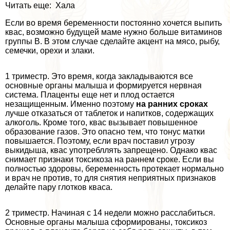
Читать еще: Хала
Если во время беременности постоянно хочется выпить
квас, возможно будущей маме нужно больше витаминов
группы В. В этом случае сделайте акцент на мясо, рыбу,
семечки, орехи и злаки.
1 триместр. Это время, когда закладываются все
основные органы малыша и формируется нервная
система. Плаценты еще нет и плод остается
незащищенным. Именно поэтому
на ранних сроках
лучше отказаться от таблеток и напитков, содержащих
алкоголь. Кроме того, квас вызывает повышенное
образование газов. Это опасно тем, что тонус матки
повышается. Поэтому, если врач поставил угрозу
выкидыша, квас употрeбллять запрещено. Однако квас
снимает признаки токсикоза на раннем сроке. Если вы
полностью здоровы, беременность протекает нормально
и врач не против, то для снятия неприятных признаков
делайте пару глотков кваса.
2 триместр. Начиная с 14 недели можно расслабиться.
Основные органы малыша сформированы, токсикоз