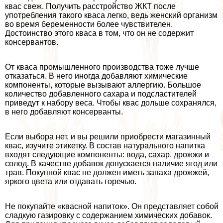
квас свеж. Получить расстройство ЖКТ после
употрeбления такого кваса легко, ведь женский организм
во время беременности более чувствителен.
Достоинство этого кваса в том, что он не содержит
консервантов.
От кваса промышленного производства тоже лучше
отказаться. В него иногда добавляют химические
компоненты, которые вызывают аллергию. Большое
количество добавленного сахара и подсластителей
приведут к набору веса. Чтобы квас дольше сохранялся,
в него добавляют консерванты.
Если выбора нет, и вы решили приобрести магазинный
квас, изучите этикетку. В состав натурального напитка
входят следующие компоненты: вода, сахар, дрожжи и
солод. В качестве добавок допускается наличие ягод или
трав. Покупной квас не должен иметь запаха дрожжей,
яркого цвета или отдавать горечью.
Не покупайте «квасной напиток». Он представляет собой
сладкую газировку с содержанием химических добавок.