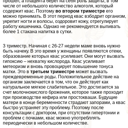
прошел, а плацента берет на себя роль защиты, в том
числе от небольшого количество алкоголя, который
содержит квас. Поэтому
во втором триместре
его
можно принимать. В этот период квас взбодрит организм,
укрепит ногти и волосы, оздоровит кожу, отрегулирует
работу кишечника. Однако не рекомендуется выпивать
более 1 стакана напитка в сутки.
3 триместр. Начиная с 26-27 недели маме вновь нужно
быть начеку. В это время у женщины появляются отеки,
образование которых квас усиливает. Они могут вызвать
гипоксию – нехватку кислорода. Квас усиливает
метеоризм и вновь провоцирует повышение тонуса
матки. Это в
третьем триместре
может вызвать
преждевременные роды. Положительное действие на
организм заключается в том, что он действует как
натуральное мягкое слабительное. Это достигается за
счет молочнокислого брожения, которое также проходит
при производстве кефира или простокваши. Будущие
матери в конце беременности страдают запорами, а квас
быстро устраняет эту проблему. Поэтому после
консультации с доктором, при отсутствии гипертонии и
проблем с почками, квас можно употрeбллять
периодически в небольшом количестве.