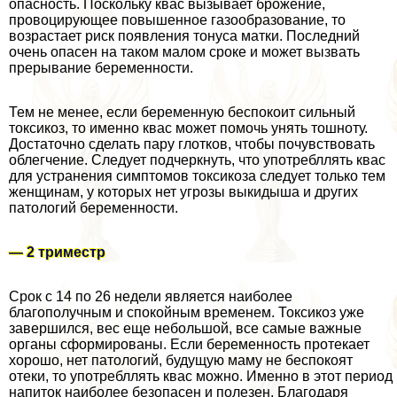
опасность. Поскольку квас вызывает брожение,
провоцирующее повышенное газообразование, то
возрастает риск появления тонуса матки. Последний
очень опасен на таком малом сроке и может вызвать
прерывание беременности.
Тем не менее, если беременную беспокоит сильный
токсикоз, то именно квас может помочь унять тошноту.
Достаточно сделать пару глотков, чтобы почувствовать
облегчение. Следует подчеркнуть, что употрeбллять квас
для устранения симптомов токсикоза следует только тем
женщинам, у которых нет угрозы выкидыша и других
патологий беременности.
— 2 триместр
Срок с 14 по 26 недели является наиболее
благополучным и спокойным временем. Токсикоз уже
завершился, вес еще небольшой, все самые важные
органы сформированы. Если беременность протекает
хорошо, нет патологий, будущую маму не беспокоят
отеки, то употрeбллять квас можно. Именно в этот период
напиток наиболее безопасен и полезен. Благодаря