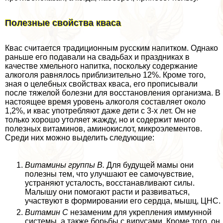
Полезные свойства кваса
Квас считается традиционным русским напитком. Однако
раньше его подавали на свадьбах и праздниках в
качестве хмельного напитка, поскольку содержание
алкоголя равнялось приблизительно 12%. Кроме того,
зная о целебных свойствах кваса, его прописывали
после тяжелой болезни для восстановления организма. В
настоящее время уровень алкоголя составляет около
1,2%, и квас употрeбляют даже дети с 3-х лет. Он не
только хорошо утоляет жажду, но и содержит много
полезных витаминов, аминокислот, микроэлементов.
Среди них можно выделить следующие:
Витамины группы В.
Для будущей мамы они
полезны тем, что улучшают ее самочувствие,
устраняют усталость, восстанавливают силы.
Малышу они помогают расти и развиваться,
участвуют в формировании его сердца, мышц, ЦНС.
Витамин С
незаменим для укрепления иммунной
системы, а также борьбы с вирусами. Кроме того, он