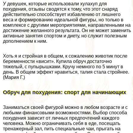
У дeвyшек, которые использовали хулахуп для
похудения, отзывы сводятся к тому, что этот снаряд
действительно способствует избавлению от лишнего
веса и формированию идеальной фигуры, но только в
комплексе с другими мероприятиями, направленными на
достижение желанного результата. Он не может заменить
активные занятия спортом и диету, но служит полезным
дополнением к ним.
Хоть я и стройная в общем, к сожалению животик после
беременности «висит». Купила обруч достаточно
тяжелый, с пупырышками. Кручу немного по 5 минут в
день. В общем эффект нравиться, талия стала стройнее.
(Мария Г.)
Обруч для похудения: спорт для начинающих
Заниматься своей фигурой можно в любом возрасте и с
любыми финансовыми возможностями. Выбор способа
похудения зависит от личных предпочтений каждого
человека. Можно ограничивать себя в еде, посещать
тренажерный зал, пить специальные чаи, прыгать на