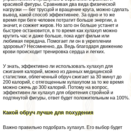
красивой фигуры. Сравнивая два вида физической
нагрузки — бег трусцой и вращение круга, можно сделать
вывод, какой способ эффективнее. За одно и то же
время при беге человек потратит больше энергии, а
значит, и сожжет жиров. Но зато он больше устанет и
быстрее остановится, в то время как хулахуп можно
крутить час и даже больше, пока идет фильм или
любимая передача. Помогает ли он в укреплении
здоровья? Несомненно, да. Ведь благодаря движению
крови происходит тренировка сердца и легких.
У знать, эффективно ли использовать хулахуп для
сжигания калорий, можно из данных медицинской
статистики, облегченный обруч сжигает за 30 минут до
200 калорий, с отягощенным хулахупом за то же время
можно сжечь до 300 калорий. Потому на вопрос,
эффективен ли хулахуп для обретения стройной и
подтянутой фигуры, ответ будет положительным на 100%.
Какой обруч лучше для похудения
Важно правильно подобрать хулахуп. Его выбор будет