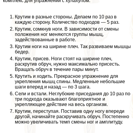
комплекс для упражнений с хулахупом:
Крутим в разные стороны. Делаем по 10 раз в
каждую сторону. Количество подходов — 5 раз.
Крутим, сомкнув ноги. В зависимости от смены
положения ног меняются группы мышц,
задействованные в работе.
Крутим ноги на ширине плеч. Так развиваем мышцы
бедер.
Крутим, присев. Ноги стоят на ширине плеч,
раскрутив обруч, нужно максимально присесть.
Вращать обруч в течение пары минут.
Крутить и ходить. Прекрасное упражнение для
укрепления мышц спины. Медленные небольшие
шаги вперед и назад — по 3 шага.
Сели и встали. Неглубокие приседания до 10 раз по
три подхода оказывают благоприятное и
укрепляющее действие на весь организм.
Крутим, переступая. Поставив одну ногу впереди
другой, начинайте раскручивать обруч. Постепенно
можно увеличивать темп смены ног и амплитуду.