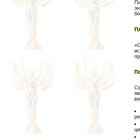
Пи
эн
бо
П
«О
ис
пр
П
Се
яв
во
ре
ци