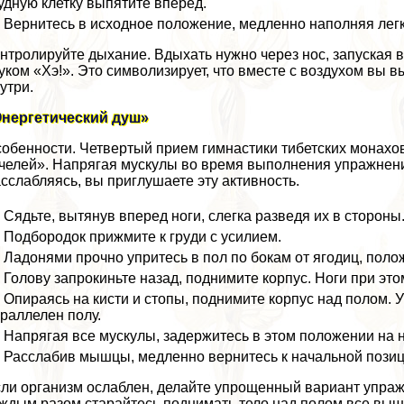
удную клетку выпятите вперед.
Вернитесь в исходное положение, медленно наполняя легк
нтролируйте дыхание. Вдыхать нужно через нос, запуская
уком «Хэ!». Это символизирует, что вместе с воздухом вы 
утри.
Энергетический душ»
обенности. Четвертый прием гимнастики тибетских монахо
челей». Напрягая мускулы во время выполнения упражнения
сслабляясь, вы приглушаете эту активность.
Сядьте, вытянув вперед ноги, слегка разведя их в стороны
Подбородок прижмите к гpyди с усилием.
Ладонями прочно упритесь в пол по бокам от ягoдиц, пол
Голову запрокиньте назад, поднимите корпус. Ноги при это
Опираясь на кисти и стопы, поднимите корпус над полом. У
раллелен полу.
Напрягая все мускулы, задержитесь в этом положении на н
Расслабив мышцы, медленно вернитесь к начальной позиц
ли организм ослаблен, делайте упрощенный вариант упражн
ждым разом старайтесь поднимать тело над полом все выше