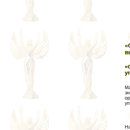
«
в
«
у
Ма
эн
ор
уп
На