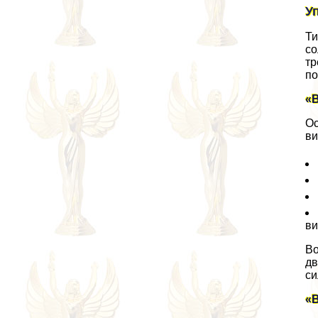
У
Ти
со
тр
по
«
Ос
ви
ви
Во
дв
си
«