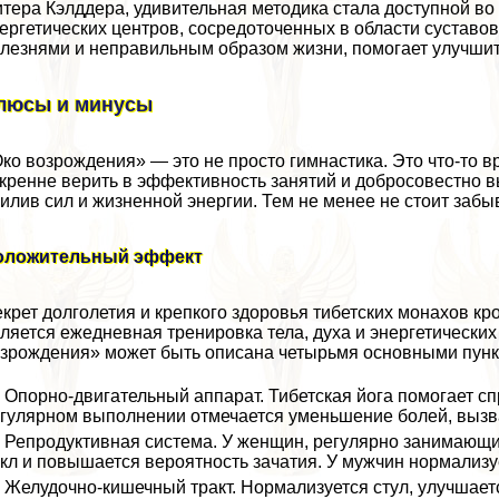
тера Кэлддера, удивительная методика стала доступной в
ергетических центров, сосредоточенных в области суставо
лезнями и неправильным образом жизни, помогает улучшит
люсы и минусы
ко возрождения» — это не просто гимнастика. Это что-то 
кренне верить в эффективность занятий и добросовестно 
илив сил и жизненной энергии. Тем не менее не стоит забы
оложительный эффект
крет долголетия и крепкого здоровья тибетских монахов кр
ляется ежедневная тренировка тела, духа и энергетических
зрождения» может быть описана четырьмя основными пунк
Опopно-двигательный аппарат. Тибетская йога помогает сп
гулярном выполнении отмечается уменьшение болей, вызв
Репродуктивная система. У женщин, регулярно занимающи
кл и повышается вероятность зачатия. У мужчин нормализу
Желудочно-кишечный тpaкт. Нормализуется стул, улучшает