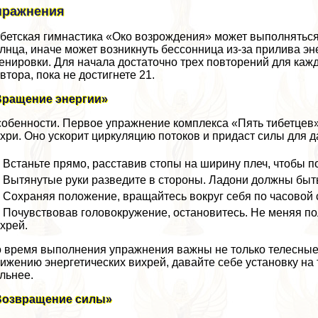
пражнения
бетская гимнастика «Око возрождения» может выполняться 
лнца, иначе может возникнуть бессонница из-за прилива э
енировки. Для начала достаточно трех повторений для каж
втора, пока не достигнете 21.
Вращение энергии»
обенности. Первое упражнение комплекса «Пять тибетцев» 
хри. Оно ускорит циркуляцию потоков и придаст силы для
Встаньте прямо, расставив стопы на ширину плеч, чтобы 
Вытянутые руки разведите в стороны. Ладони должны быт
Сохраняя положение, вращайтесь вокруг себя по часовой 
Почувствовав головокружение, остановитесь. Не меняя 
хрей.
 время выполнения упражнения важны не только телесные
ижению энергетических вихрей, давайте себе установку на 
льнее.
Возвращение силы»