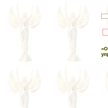
«О
уп