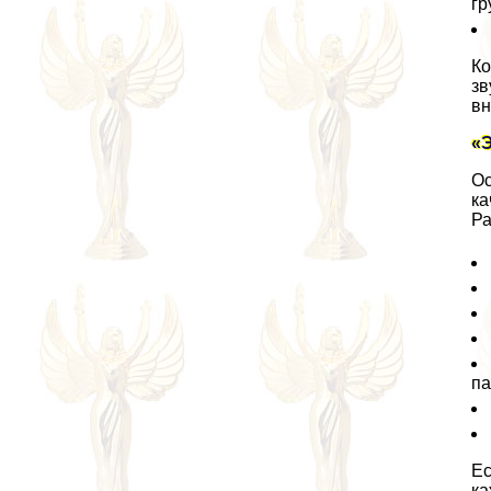
гр
Ко
зв
вн
«
Ос
ка
Ра
па
Ес
ка