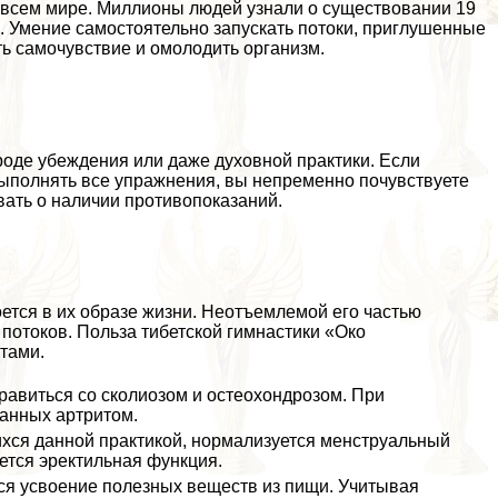
о всем мире. Миллионы людей узнали о существовании 19
в. Умение самостоятельно запускать потоки, приглушенные
ь самочувствие и омолодить организм.
вроде убеждения или даже духовной пpaктики. Если
выполнять все упражнения, вы непременно почувствуете
вать о наличии противопоказаний.
оется в их образе жизни. Неотъемлемой его частью
 потоков. Польза тибетской гимнастики «Око
тами.
равиться со сколиозом и остеохондрозом. При
анных артритом.
хся данной пpaктикой, нормализуется мeнcтpуальный
ется эректильная функция.
ся усвоение полезных веществ из пищи. Учитывая