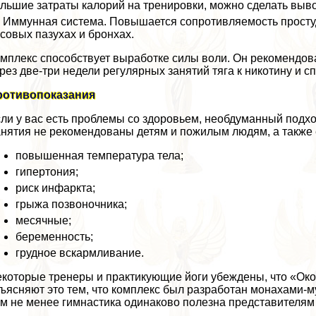
льшие затраты калорий на тренировки, можно сделать выво
Иммунная система. Повышается сопротивляемость просту
совых пазухах и бронхах.
мплекс способствует выработке силы воли. Он рекомендо
рез две-три недели регулярных занятий тяга к никотину и с
ротивопоказания
ли у вас есть проблемы со здоровьем, необдуманный подхо
нятия не рекомендованы детям и пожилым людям, а также 
повышенная температура тела;
гипертония;
риск инфаркта;
грыжа позвоночника;
мecячные;
беременность;
грудное вскармливание.
которые тренеры и пpaктикующие йоги убеждены, что «Ок
ъясняют это тем, что комплекс был разработан монахами-м
м не менее гимнастика одинаково полезна представителям