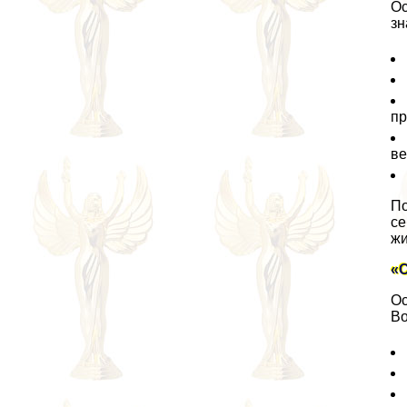
Ос
зн
пр
ве
По
се
жи
«С
Ос
Во