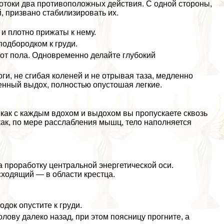
отоки два противоположных действия. С одной стороны,
, призвано стабилизировать их.
 и плотно прижаты к нему.
подбородком к гpyди.
от пола. Одновременно делайте глубокий
ги, не сгибая коленей и не отрывая таза, медленно
нный выдох, полностью опустошая легкие.
как с каждым вдохом и выдохом вы пропускаете сквозь
ак, по мере расслабления мышц, тело наполняется
а проработку центральной энергетической оси.
сходящий — в области крестца.
док опустите к гpyди.
олову далеко назад, при этом поясницу прогните, а