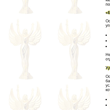
по
«
Ос
уп
Не
от
У
Ос
ба
ус
ко