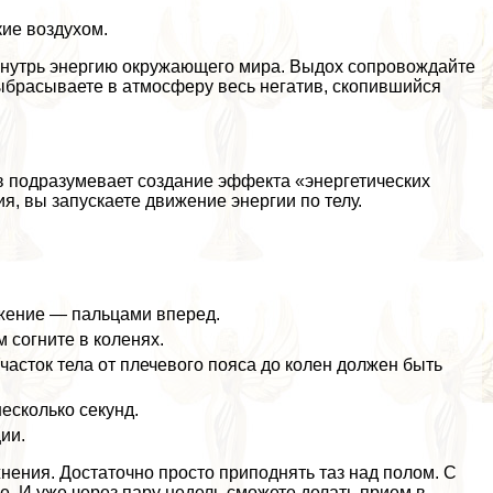
ие воздухом.
 внутрь энергию окружающего мира. Выдох сопровождайте
выбрасываете в атмосферу весь негатив, скопившийся
в подразумевает создание эффекта «энергетических
, вы запускаете движение энергии по телу.
.
ожение — пальцами вперед.
м согните в коленях.
часток тела от плечевого пояса до колен должен быть
есколько секунд.
ии.
ения. Достаточно просто приподнять таз над полом. С
. И уже через пару недель сможете делать прием в