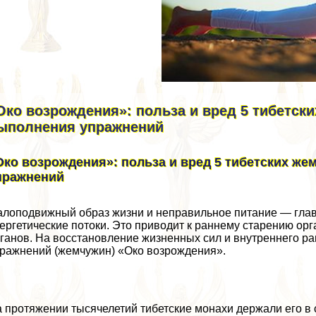
Око возрождения»: польза и вред 5 тибетски
ыполнения упражнений
Око возрождения»: польза и вред 5 тибетских же
пражнений
лоподвижный образ жизни и неправильное питание — гл
ергетические потоки. Это приводит к раннему старению о
ганов. На восстановление жизненных сил и внутреннего ра
ражнений (жемчужин) «Око возрождения».
 протяжении тысячелетий тибетские монахи держали его в 