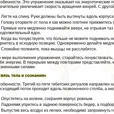
обенности. Это упражнение оказывает на энергетические п
ачительно увеличивает скорость вращения вихрей. С другой
Лягте на спину. Руки должны быть вытянуты вдоль корпуса
Голову оторвите от пола и как можно плотнее прижмитесь 
Прямые ноги медленно поднимайте вверх, не отрывая таз 
одолжительный вдох.
Когда вы почувствуете, что больше не можете поднимать но
рнитесь в исходную позицию. Одновременно делайте медле
Спокойно полежите, пока мышцы не расслабятся.
 мере выполнения упражнения, старайтесь почувствовать, 
бя энергию. В перерыве между повторами представляйте, к
зненными силами.
вязь тела и сознания»
обенности. Третий из пяти тибетских ритуалов направлен н
сходящий поток проходит вдоль позвоночного столба, а ни
Опуститесь на колени, сохраняя корпус ровным.
Ладонями упритесь в заднюю поверхность бедер, а подборо
Выпустив весь воздух из легких, необходимо запрокинуть г