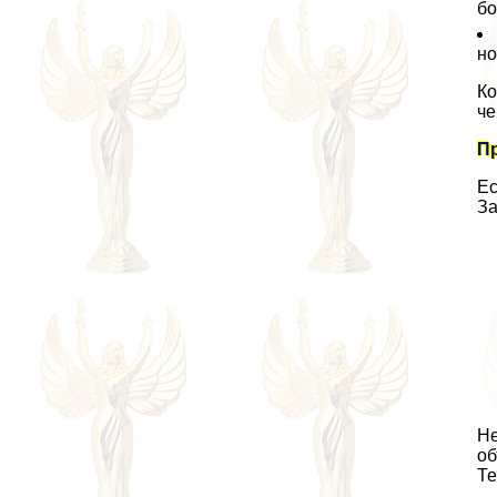
бо
но
Ко
че
П
Ес
За
Не
об
Те