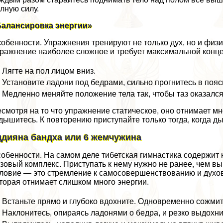
лную силу.
Балансировка энергии»
обенности. Упражнения тренируют не только дух, но и физи
ражнение наиболее сложное и требует максимальной конц
Лягте на пол лицом вниз.
Установите ладони под бедрами, сильно прогнитесь в пояс
Медленно меняйте положение тела так, чтобы таз оказался 
смотря на то что упражнение статическое, оно отнимает м
дышитесь. К повторению приступайте только тогда, когда д
ддияна бандха или 6 жемчужина
обенности. На самом деле тибетская гимнастика содержит н
зовый комплекс. Приступать к нему нужно не ранее, чем 
ловие — это стремление к самосовершенствованию и духовн
торая отнимает слишком много энергии.
Встаньте прямо и глубоко вдохните. Одновременно сожми
Наклонитесь, опираясь ладонями о бедра, и резко выдохни