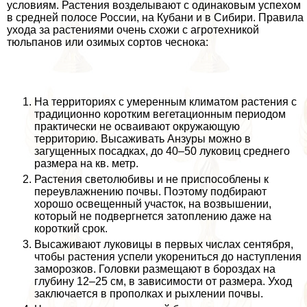
условиям. Растения возделывают с одинаковым успехом
в средней полосе России, на Кубани и в Сибири. Правила
ухода за растениями очень схожи с агротехникой
тюльпанов или озимых сортов чеснока:
На территориях с умеренным климатом растения с
традиционно коротким вегетационным периодом
пpaктически не осваивают окружающую
территорию. Высаживать Анзуры можно в
загущенных посадках, до 40–50 луковиц среднего
размера на кв. метр.
Растения светолюбивы и не приспособлены к
переувлажнению почвы. Поэтому подбирают
хорошо освещенный участок, на возвышении,
который не подвергнется затоплению даже на
короткий срок.
Высаживают луковицы в первых числах сентября,
чтобы растения успели укорениться до наступления
заморозков. Головки размещают в бороздах на
глубину 12–25 см, в зависимости от размера. Уход
заключается в прополках и рыхлении почвы.