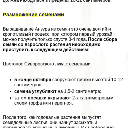
должна находиться в пределах 10-12 сантиметров.
Размножение семенами
Выращивание Анзура из семян это очень долгий и
кропотливый процесс, при котором первый урожай
можно получить только спустя 3-4 года.
После сбора
семян со взрослого растения необходимо
приступить к следующим действиям:
Цветонос Суворовского лука с семенами
в конце октября
сооружают грядки высотой 10-12
сантиметров;
семена углубляют
на 1,5-2 сантиметра;
затем
посадки укрывают
2-х сантиметровым
слоем торфа или перегноя.
После того, как годовалые растения выпустят
семядольные листья, они начнут засыхать и
формировать крошечные луковицы. Их необходимо