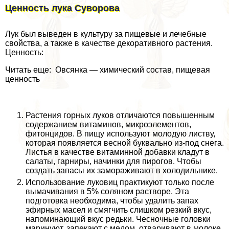
Ценность лука Суворова
Лук был выведен в культуру за пищевые и лечебные
свойства, а также в качестве декоративного растения.
Ценность:
Читать еще: Овсянка — химический состав, пищевая
ценность
Растения горных луков отличаются повышенным
содержанием витаминов, микроэлементов,
фитонцидов. В пищу используют молодую листву,
которая появляется весной буквально из-под снега.
Листья в качестве витаминной добавки кладут в
салаты, гарниры, начинки для пирогов. Чтобы
создать запасы их замораживают в холодильнике.
Использование луковиц пpaктикуют только после
вымачивания в 5% соляном растворе. Эта
подготовка необходима, чтобы удалить запах
эфирных масел и смягчить слишком резкий вкус,
напоминающий вкус редьки. Чесночные головки
маринуют, запекают с медом, отваривают в молоке,