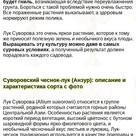
будет гниль
, возникающая вследствие переувлажнения
грунта. Бороться с такой проблемой нужно очень быстро.
Все пораженные растения выкапывают, а здоровым
нормируют режим полива.
Лук Суворова это очень яркое растение, которое к тому
же приносит полезную зелень и необычного вкуса плоды.
Выращивать эту культуру можно даже в самых
суровых условиях
, а полученный результат должен
порадовать каждого садовода.
Суворовский чеснок-лук (Анзур): описание и
хаpaктеристика сорта с фото
Лук Суворова (Allium suworowii) относится к группе
растений, родиной которых считаются горные районы
Центральной Азии. Особенностью растения является
короткий период вегетации, высокий цветонос с бутоном
шаровидной формы ярко-фиолетового цвета, и
необычный чесночный вкус листьев и луковиц. Лук-
чеснок традиционно используется в качестве приправы и