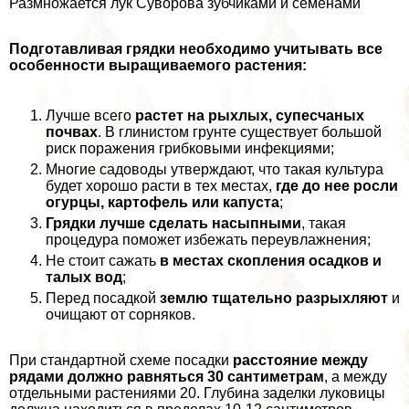
Размножается лук Суворова зубчиками и семенами
Подготавливая грядки необходимо учитывать все
особенности выращиваемого растения:
Лучше всего
растет на рыхлых, супесчаных
почвах
. В глинистом грунте существует большой
риск поражения грибковыми инфекциями;
Многие садоводы утверждают, что такая культура
будет хорошо расти в тех местах,
где до нее росли
огурцы, картофель или капуста
;
Грядки лучше сделать насыпными
, такая
процедypa поможет избежать переувлажнения;
Не стоит сажать
в местах скопления осадков и
талых вод
;
Перед посадкой
землю тщательно разрыхляют
и
очищают от сорняков.
При стандартной схеме посадки
расстояние между
рядами должно равняться 30 сантиметрам
, а между
отдельными растениями 20. Глубина заделки луковицы