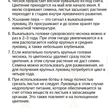
Чеснок прорастает весной буквально из-под снега.
Цветение приходится на май или начало июня. К
июлю созревают семена, листья засыхают, растение
переходит в стадию внутри луковичного развития.
Усыхание пера — это сигнал к выкапыванию
луковиц. Их просушивают и до осени хранят при
комнатной температуре.
Выкапывать головки суворовского чеснока можно и
раз в 2–3 года. При этом гнездо увеличивается и в
нем располагается набор крупных и средних
луковиц, а также небольших клубеньков.
Если желательно получить крупные головки
чеснока, то цветоносы удаляют сразу после
цветения, в этом случае растение не даст семян.
Семена можно использовать для размножения, но
для получения крупных луковиц потребуется цикл в
четыре года.
При использовании ботвы в пищу полностью
срезать листья не следует. Луковица в этом случае
недополучит питание, которое обеспечивается за
счет оттока веществ из листьев к запасающим
органам. Это также повлияет и на полноценное
цветение.