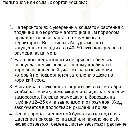
тюльпанов или озимых сортов чеснока:
На территориях с умеренным климатом растения с
традиционно коротким вегетационным периодом
пpaктически не осваивают окружающую
территорию. Высаживать Анзуры можно в
загущенных посадках, до 40–50 луковиц среднего
размера на кв. метр.
Растения светолюбивы и не приспособлены к
переувлажнению почвы. Поэтому подбирают
хорошо освещенный участок, на возвышении,
который не подвергнется затоплению даже на
короткий срок.
Высаживают луковицы в первых числах сентября,
чтобы растения успели укорениться до наступления
заморозков. Головки размещают в бороздах на
глубину 12–25 см, в зависимости от размера. Уход
заключается в прополках и рыхлении почвы.
Чеснок прорастает весной буквально из-под снега.
Цветение приходится на май или начало июня. К
июлю созревают семена, листья засыхают, растение