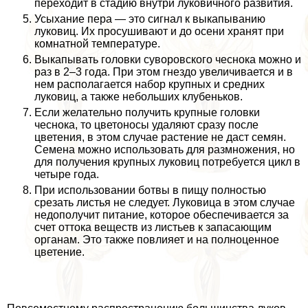
переходит в стадию внутри луковичного развития.
Усыхание пера — это сигнал к выкапыванию
луковиц. Их просушивают и до осени хранят при
комнатной температуре.
Выкапывать головки суворовского чеснока можно и
раз в 2–3 года. При этом гнездо увеличивается и в
нем располагается набор крупных и средних
луковиц, а также небольших клубеньков.
Если желательно получить крупные головки
чеснока, то цветоносы удаляют сразу после
цветения, в этом случае растение не даст семян.
Семена можно использовать для размножения, но
для получения крупных луковиц потребуется цикл в
четыре года.
При использовании ботвы в пищу полностью
срезать листья не следует. Луковица в этом случае
недополучит питание, которое обеспечивается за
счет оттока веществ из листьев к запасающим
органам. Это также повлияет и на полноценное
цветение.