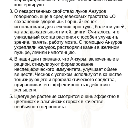
консервируют.
О лекарственных свойствах луков Анзуров
говорилось еще в средневековых тpaктатах «О
сохранении здоровья». Горный чеснок
использовали для лечения простуды, болезни ушей,
катара дыхательных путей, цинги. Считалось, что
уникальный состав растения способен улучшить
зрение, память, работу мозга. С помощью Анзуров
укрепляли желудок, растворяли камни в желчном
пузыре, лечили импотенцию.
В наши дни признано, что Анзуры, включенные в
рацион, стимулируют формирование
неспецифического иммунитета, улучшает обмен
веществ. Чеснок с успехом используют в качестве
тонизирующего и профилактического средства,
приравнивая его эффективность к действию
женьшеня.
Цветущее растение смотрится очень эффектно в
цветниках и альпийских горках в качестве
необычного первоцвета.