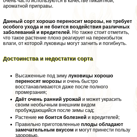
очень часто используются в качестве пикантной,
ароматной приправы.
Данный сорт хорошо переносит морозы, не требует
особого ухода и не боится воздействия различных
заболеваний и вредителей
. Но также стоит отметить,
что такое растение плохо реагирует на переизбыток
влаги, от которой луковицы могут загнить и погибнуть.
Достоинства и недостатки сорта
Высаженные под зиму
луковицы хорошо
переносят морозы
и очень быстро
восстанавливаются даже после полного
промерзания;
Даёт очень ранний урожай
и может украсить
своим необычным внешним видом
пробуждающийся после зимы сад;
Растение
не боится болезней
и вредителей;
Правильно приготовленные
плоды обладают
замечательным вкусом
и могут принести пользу
здоровью.