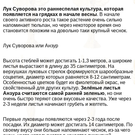
Лук Суворова это раннеспелая культура, которая
появляется на грядках в начале весны
. В начале
своего активного роста такое растение очень сильно
напоминает тюльпан, но через некоторое время оно
становится похожим на довольно таки крупный чеснок.
Лук Суворова или Анзур
Высота стeблей может достигать 1-1,3 метров, а широкие
листья вырастают в длину до 35 сантиметров. На
верхушках луковых стрелок формируются шарообразные
соцветия, диаметр которых равняется 8-12 сантиметрам.
Особенностью цветков будет их фиолетовый окрас, не
свойственный для других культур.
Зелёные листья
Анзура считаются самой ранней зеленью
, но они
очень быстро теряют свои вкусовые качества. Уже через
2-3 недели листья начинают грубеть и желтеть.
Первые луковицы появляются через 2-3 года после
посадки. Их диаметр может достигать 14 сантиметров. По
своему вкусу они больше напоминают чеснок, из-за чего