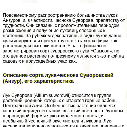
Повсеместному распространению большинства луков
Анзуров, и, в частности, чеснока Суворова, препятствуют
трудности. Они связаны с продолжительным периодом
размножения и получения луковиц, способных к
цветению. За рубежом декоративные виды луков давно
культивируются и присутствуют в каталогах фирм, как
растения для выгонки цветов. У нас официально
зарегистрирован сорт суворовского лука «Самсон», но
это ценное растение по-прежнему является экзотикой на
садовых и приусадебных участках.
Описание сорта лука-чеснока Суворовский
(Анзур), его хаpaктеристика
Лук Суворова (Allium suworowii) относится к группе
растений, родиной которых считаются горные районы
Центральной Азии. Особенностью растения является
короткий период вегетации, высокий цветонос с бутоном
шаровидной формы ярко-фиолетового цвета, и
необычный чесночный вкус листьев и луковиц. Лук-
чеснок традиционно используется в качестве приправы и