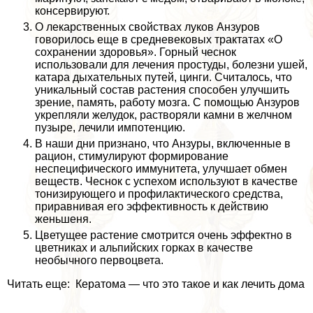
консервируют.
О лекарственных свойствах луков Анзуров
говорилось еще в средневековых тpaктатах «О
сохранении здоровья». Горный чеснок
использовали для лечения простуды, болезни ушей,
катара дыхательных путей, цинги. Считалось, что
уникальный состав растения способен улучшить
зрение, память, работу мозга. С помощью Анзуров
укрепляли желудок, растворяли камни в желчном
пузыре, лечили импотенцию.
В наши дни признано, что Анзуры, включенные в
рацион, стимулируют формирование
неспецифического иммунитета, улучшает обмен
веществ. Чеснок с успехом используют в качестве
тонизирующего и профилактического средства,
приравнивая его эффективность к действию
женьшеня.
Цветущее растение смотрится очень эффектно в
цветниках и альпийских горках в качестве
необычного первоцвета.
Читать еще: Кератома — что это такое и как лечить дома