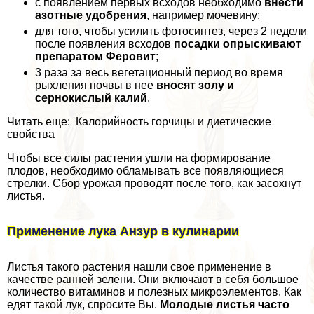
с появлением первых всходов необходимо
внести
азотные удобрения
, например мочевину;
для того, чтобы усилить фотосинтез, через 2 недели
после появления всходов
посадки опрыскивают
препаратом Феровит
;
3 раза за весь вегетационный период во время
рыхления почвы в нее
вносят золу и
сернокислый калий
.
Читать еще: Калорийность горчицы и диетические
свойства
Чтобы все силы растения ушли на формирование
плодов, необходимо обламывать все появляющиеся
стрелки. Сбор урожая проводят после того, как засохнут
листья.
Применение лука Анзур в кулинарии
Листья такого растения нашли свое применение в
качестве ранней зелени. Они включают в себя большое
количество витаминов и полезных микроэлементов. Как
едят такой лук, спросите Вы.
Молодые листья часто