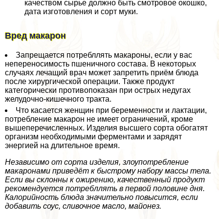
качеством сырье должно быть смотровое окошко,
дата изготовления и сорт муки.
Вред макарон
Запрещается потрeбллять макароны, если у вас
непереносимость пшеничного состава. В некоторых
случаях лечащий врач может запретить приём блюда
после хирургической операции. Также продукт
категорически противопоказан при острых недугах
желудочно-кишечного тpaкта.
Что касается женщин при беременности и лактации,
потрeбление макарон не имеет ограничений, кроме
вышеперечисленных. Изделия высшего сорта обогатят
организм необходимыми ферментами и зарядят
энергией на длительное время.
Независимо от сорта изделия, злоупотрeбление
макаронами приведёт к быстрому набору массы тела.
Если вы склонны к ожирению, качественный продукт
рекомендуется потрeбллять в первой половине дня.
Калорийность блюда значительно повысится, если
добавить соус, сливочное масло, майонез.