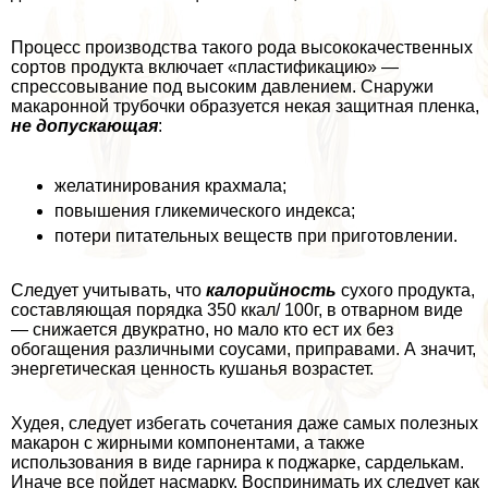
Процесс производства такого рода высококачественных
сортов продукта включает «пластификацию» —
спрессовывание под высоким давлением. Снаружи
макаронной трубочки образуется некая защитная пленка,
не допускающая
:
желатинирования крахмала;
повышения гликемического индекса;
потери питательных веществ при приготовлении.
Следует учитывать, что
калорийность
сухого продукта,
составляющая порядка 350 ккал/ 100г, в отварном виде
— снижается двукратно, но мало кто ест их без
обогащения различными соусами, приправами. А значит,
энергетическая ценность кушанья возрастет.
Худея, следует избегать сочетания даже самых полезных
макарон с жирными компонентами, а также
использования в виде гарнира к поджарке, сарделькам.
Иначе все пойдет насмарку. Воспринимать их следует как