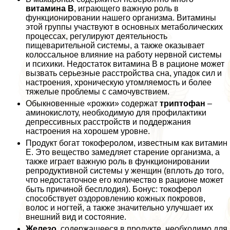
витамина В
, играющего важную роль в
функционировании нашего организма. Витамины
этой группы участвуют в основных метаболических
процессах, регулируют деятельность
пищеварительной системы, а также оказывает
колоссальное влияние на работу нервной системы
и психики. Недостаток витамина B в рационе может
вызвать серьезные расстройства сна, упадок сил и
настроения, хроническую утомляемость и более
тяжелые проблемы с самочувствием.
Обыкновенные «рожки» содержат
триптофан
–
аминокислоту, необходимую для профилактики
депрессивных расстройств и поддержания
настроения на хорошем уровне.
Продукт богат токоферолом, известным как витамин
Е. Это вещество замедляет старение организма, а
также играет важную роль в функционировании
репродуктивной системы у женщин (вплоть до того,
что недостаточное его количество в рационе может
быть причиной бесплодия). Бонус: токоферол
способствует оздоровлению кожных покровов,
волос и ногтей, а также значительно улучшает их
внешний вид и состояние.
Железо
, содержащееся в продукте, необходимо для