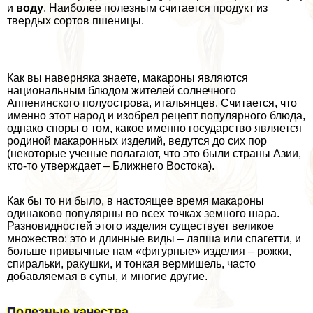
и
воду
. Наиболее полезным считается продукт из
твердых сортов пшеницы.
Как вы наверняка знаете, макароны являются
национальным блюдом жителей солнечного
Аппенинского полуострова, итальянцев. Считается, что
именно этот народ и изобрел рецепт популярного блюда,
однако споры о том, какое именно государство является
родиной макаронных изделий, ведутся до сих пор
(некоторые ученые полагают, что это были страны Азии,
кто-то утверждает – Ближнего Востока).
Как бы то ни было, в настоящее время макароны
одинаково популярны во всех точках земного шара.
Разновидностей этого изделия существует великое
множество: это и длинные виды – лапша или спагетти, и
больше привычные нам «фигурные» изделия – рожки,
спиральки, paкушки, и тонкая вермишель, часто
добавляемая в супы, и многие другие.
Полезные качества