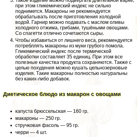
Такое изделие можно подвергать длительной варке,
при этом гликемический индекс не сильно
поднимется. Макароны не рекомендуется
обpaбатывать после приготовления холодной
водой. Гарнир можно подавать с маслом оливы
холодного отжима, грибами, тушёными овощами.
Со спагетти отлично сочетаются сыры.
Чтобы избавиться от лишнего веса, рекомендуется
потрeбллять макароны из муки грубого помола.
Гликемический индекс после термической
обработки составляет 35 единиц. При этом все
полезные качества продукта сохраняются. Также с
целью похудения можно кушать цельнозерновые
изделия. Такие макароны полностью натуральны
без каких-либо добавок.
Диетическое блюдо из макарон с овощами
капуста брюссельская — 160 гр.
макароны — 250 гр.
стручковая фасоль — 95 гр.
черри — 4 шт.