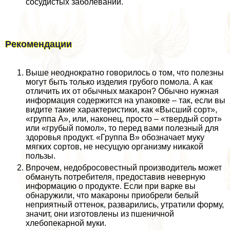
сосудистых заболеваний.
Рекомендации
Выше неоднократно говорилось о том, что полезны
могут быть только изделия грубого помола. А как
отличить их от обычных макарон? Обычно нужная
информация содержится на упаковке – так, если вы
видите такие хаpaктеристики, как «Высший сорт»,
«группа А», или, наконец, просто – «твердый сорт»
или «грубый помол», то перед вами полезный для
здоровья продукт. «Группа В» обозначает муку
мягких сортов, не несущую организму никакой
пользы.
Впрочем, недобросовестный производитель может
обмануть потребителя, предоставив неверную
информацию о продукте. Если при варке вы
обнаружили, что макароны приобрели белый
неприятный оттенок, разварились, утратили форму,
значит, они изготовлены из пшеничной
хлебопекарной муки.