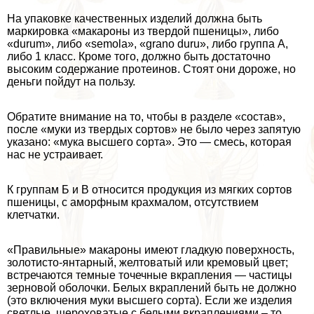
На упаковке качественных изделий должна быть
маркировка «макароны из твердой пшеницы», либо
«durum», либо «semola», «grano duru», либо группа А,
либо 1 класс. Кроме того, должно быть достаточно
высоким содержание протеинов. Стоят они дороже, но
деньги пойдут на пользу.
Обратите внимание на то, чтобы в разделе «состав»,
после «муки из твердых сортов» не было через запятую
указано: «мука высшего сорта». Это — смесь, которая
нас не устраивает.
К группам Б и В относится продукция из мягких сортов
пшеницы, с аморфным крахмалом, отсутствием
клетчатки.
«Правильные» макароны имеют гладкую поверхность,
золотисто-янтарный, желтоватый или кремовый цвет;
встречаются темные точечные вкрапления — частицы
зерновой оболочки. Белых вкраплений быть не должно
(это включения муки высшего сорта). Если же изделия
светлые, шероховатые с белыми вкраплениями – то