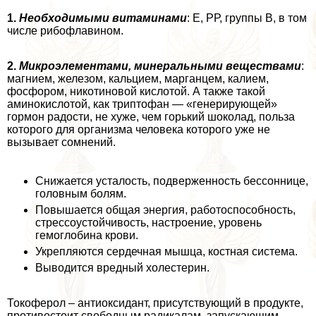
1.
Необходимыми витаминами
: Е, РР, группы В, в том
числе рибофлавином.
2.
Микроэлементами, минеральными веществами
:
магнием, железом, кальцием, марганцем, калием,
фосфором, никотиновой кислотой. А также такой
аминокислотой, как триптофан — «генерирующей»
гормон радости, не хуже, чем горький шоколад, польза
которого для организма человека которого уже не
вызывает сомнений.
Снижается усталость, подверженность бессоннице,
головным болям.
Повышается общая энергия, работоспособность,
стрессоустойчивость, настроение, уровень
гемоглобина крови.
Укрепляются сердечная мышца, костная система.
Выводится вредный холестерин.
Токоферол – антиоксидант, присутствующий в продукте,
противостоит свободным радикалам, запускающим