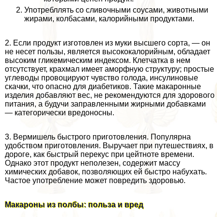
Употрeбллять со сливочными соусами, животными
жирами, колбасами, калорийными продуктами.
2. Если продукт изготовлен из муки высшего сорта, — он
не несет пользы, является высококалорийным, обладает
высоким гликемическим индексом. Клетчатка в нем
отсутствует, крахмал имеет аморфную структуру; простые
углеводы провоцируют чувство голода, инсулиновые
скачки, что опасно для диабетиков. Такие макаронные
изделия добавляют вес, не рекомендуются для здорового
питания, а будучи заправленными жирными добавками
— категорически вредоносны.
3. Вермишель быстрого приготовления. Популярна
удобством приготовления. Выручает при путешествиях, в
дороге, как быстрый перекус при цейтноте времени.
Однако этот продукт неполезен, содержит массу
химических добавок, позволяющих ей быстро набухать.
Частое употрeбление может повредить здоровью.
Макароны из полбы: польза и вред