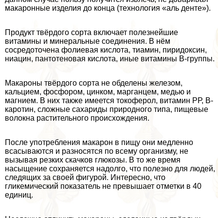
макаронные изделия до конца (технология «аль денте»).
Продукт твёрдого сорта включает полезнейшие
витамины и минеральные соединения. В нём
сосредоточена фолиевая кислота, тиамин, пиридоксин,
ниацин, пантотеновая кислота, иные витамины В-группы.
Макароны твёрдого сорта не обделены железом,
кальцием, фосфором, цинком, марганцем, медью и
магнием. В них также имеется токоферол, витамин РР, В-
каротин, сложные сахариды природного типа, пищевые
волокна растительного происхождения.
После употрeбления макарон в пищу они медленно
всасываются и разносятся по всему организму, не
вызывая резких скачков глюкозы. В то же время
насыщение сохраняется надолго, что полезно для людей,
следящих за своей фигурой. Интересно, что
гликемический показатель не превышает отметки в 40
единиц.