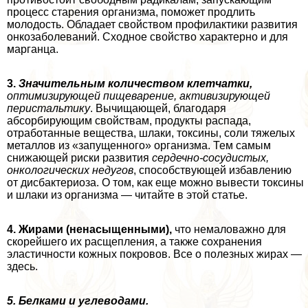
процесс старения организма, поможет продлить
молодость. Обладает свойством профилактики развития
онкозаболеваний. Сходное свойство хаpaктерно и для
марганца.
3.
Значительным количеством клетчатки,
оптимизирующей пищеварение, активизирующей
перистальтику
. Вычищающей, благодаря
абсорбирующим свойствам, продукты распада,
отработанные вещества, шлаки, токсины, соли тяжелых
металлов из «запущенного» организма. Тем самым
снижающей риски развития
сердечно-сосудистых,
oнкoлoгических недугов
, способствующей избавлению
от дисбактериоза. О том, как еще можно вывести токсины
и шлаки из организма — читайте в этой статье.
4. Жирами (ненасыщенными),
что немаловажно для
скорейшего их расщепления, а также сохранения
эластичности кожных покровов. Все о полезных жирах —
здесь.
5. Белками и углеводами.