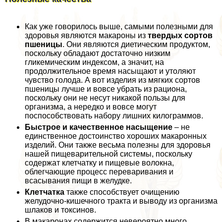
Как уже говорилось выше, самыми полезными для
здоровья являются макароны из
твердых сортов
пшеницы
. Они являются диетическим продуктом,
поскольку обладают достаточно низким
гликемическим индексом, а значит, на
продолжительное время насыщают и утоляют
чувство голода. А вот изделия из мягких сортов
пшеницы лучше и вовсе убрать из рациона,
поскольку они не несут никакой пользы для
организма, а нередко и вовсе могут
поспособствовать набору лишних килограммов.
Быстрое и качественное насыщение
– не
единственное достоинство хороших макаронных
изделий. Они также весьма полезны для здоровья
нашей пищеварительной системы, поскольку
содержат клетчатку и пищевые волокна,
облегчающие процесс переваривания и
всасывания пищи в желудке.
Клетчатка
также способствует очищению
желудочно-кишечного тpaкта и выводу из организма
шлаков и токсинов.
В макаронах содержится невероятно много