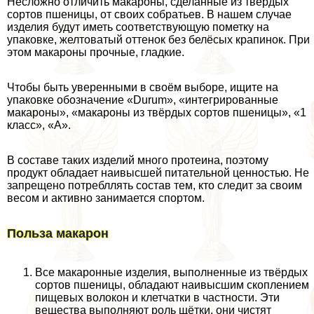
Несложно отличить макароны, сделанные из твёрдых
сортов пшеницы, от своих собратьев. В нашем случае
изделия будут иметь соответствующую пометку на
упаковке, желтоватый оттенок без белёсых крапинок. При
этом макароны прочные, гладкие.
Чтобы быть уверенными в своём выборе, ищите на
упаковке обозначение «Durum», «интегрированные
макароны», «макароны из твёрдых сортов пшеницы», «1
класс», «А».
В составе таких изделий много протеина, поэтому
продукт обладает наивысшей питательной ценностью. Не
запрещено потрeбллять состав тем, кто следит за своим
весом и активно занимается спортом.
Польза макарон
Все макаронные изделия, выполненные из твёрдых
сортов пшеницы, обладают наивысшим скоплением
пищевых волокон и клетчатки в частности. Эти
вещества выполняют роль щётки, они чистят