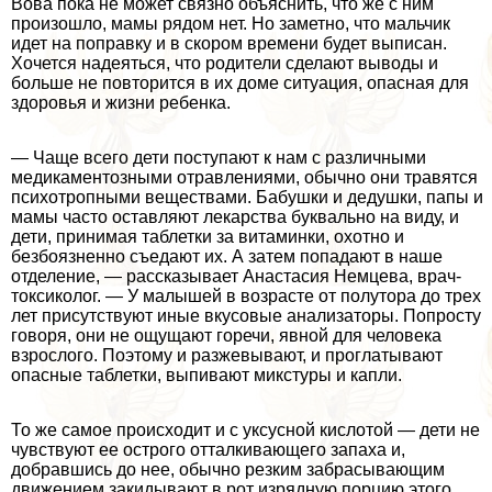
Вова пока не может связно объяснить, что же с ним
произошло, мамы рядом нет. Но заметно, что мальчик
идет на поправку и в скором времени будет выписан.
Хочется надеяться, что родители сделают выводы и
больше не повторится в их доме ситуация, опасная для
здоровья и жизни ребенка.
— Чаще всего дети поступают к нам с различными
медикаментозными отравлениями, обычно они травятся
психотропными веществами. Бабушки и дедушки, папы и
мамы часто оставляют лекарства буквально на виду, и
дети, принимая таблетки за витаминки, охотно и
безбоязненно съедают их. А затем попадают в наше
отделение, — рассказывает Анастасия Немцева, врач-
токсиколог. — У малышей в возрасте от полутора до трех
лет присутствуют иные вкусовые анализаторы. Попросту
говоря, они не ощущают горечи, явной для человека
взрослого. Поэтому и разжевывают, и проглатывают
опасные таблетки, выпивают микстуры и капли.
То же самое происходит и с уксусной кислотой — дети не
чувствуют ее острого отталкивающего запаха и,
добравшись до нее, обычно резким забрасывающим
движением закидывают в рот изрядную порцию этого