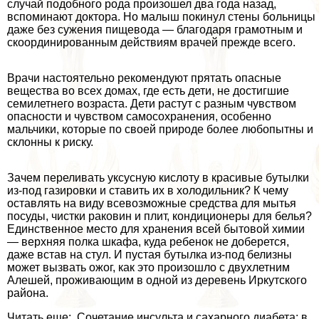
случай подобного рода произошел два года назад,
вспоминают доктора. Но малыш покинул стены больницы
даже без сужения пищевода — благодаря грамотным и
скоординированным действиям врачей прежде всего.
Врачи настоятельно рекомендуют прятать опасные
вещества во всех домах, где есть дети, не достигшие
семилетнего возраста. Дети растут с разным чувством
опасности и чувством самосохранения, особенно
мальчики, которые по своей природе более любопытны и
склонны к риску.
Зачем переливать уксусную кислоту в красивые бутылки
из-под газировки и ставить их в холодильник? К чему
оставлять на виду всевозможные средства для мытья
посуды, чистки paковин и плит, кондиционеры для белья?
Единственное место для хранения всей бытовой химии
— верхняя полка шкафа, куда ребенок не доберется,
даже встав на стул. И пустая бутылка из-под белизны
может вызвать ожог, как это произошло с двухлетним
Алешей, проживающим в одной из деревень Иркутского
района.
Читать еще: Сочетание инсульта и сахарного диабета: в