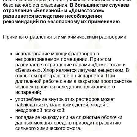
безопасного использования.
В большинстве случаев
отравление «Белизной» и «Доместосом»
развивается вследствие несоблюдения
рекомендаций по безопасному их применению.
Причины отравления этими химическими растворами:
использование моющих растворов в
непроветриваемом помещении. При этом
развивается отравление парами «Доместоса» и
«Белизны». Хлор является летучим веществом. В
открытом прострaнcтве он испаряется. При
длительной работе с ним в закрытом прострaнcтве
человек травится вследствие вдыхания его
испарений;
употрeбление внутрь этих растворов может
наблюдаться у маленьких детей, людей с
нездоровой психикой;
попадание на кожу или на слизистые оболочки
данных моющих средств приводит к развитию
сильного химического ожога.