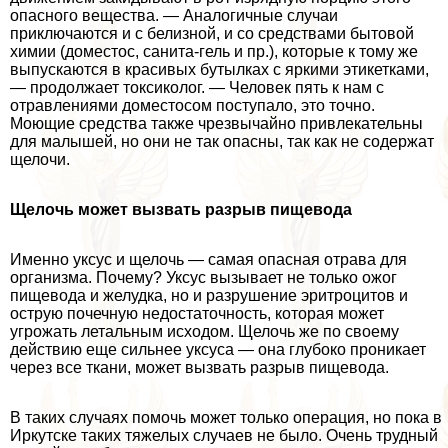
опасного вещества. — Аналогичные случаи
приключаются и с белизной, и со средствами бытовой
химии (доместос, санита-гель и пр.), которые к тому же
выпускаются в красивых бутылках с яркими этикетками,
— продолжает токсиколог. — Человек пять к нам с
отравлениями доместосом поступало, это точно.
Моющие средства также чрезвычайно привлекательны
для малышей, но они не так опасны, так как не содержат
щелочи.
Щелочь может вызвать разрыв пищевода
Именно уксус и щелочь — самая опасная отрава для
организма. Почему? Уксус вызывает не только ожог
пищевода и желудка, но и разрушение эритроцитов и
острую почечную недостаточность, которая может
угрожать летальным исходом. Щелочь же по своему
действию еще сильнее уксуса — она глубоко проникает
через все ткани, может вызвать разрыв пищевода.
В таких случаях помочь может только операция, но пока в
Иркутске таких тяжелых случаев не было. Очень трудный