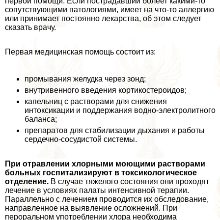
первой помощи. Если пострадавший болеет какими-то
сопутствующими патологиями, имеет на что-то аллергию
или принимает постоянно лекарства, об этом следует
сказать врачу.
Первая медицинская помощь состоит из:
промывания желудка через зонд;
внутривенного введения кортикостероидов;
капельниц с растворами для снижения
интоксикации и поддержания водно-электролитного
баланса;
препаратов для стабилизации дыхания и работы
сердечно-сосудистой системы.
При отравлении хлорными моющими растворами
больных госпитализируют в токсикологическое
отделение.
В случае тяжелого состояния они проходят
лечение в условиях палаты интенсивной терапии.
Параллельно с лечением проводится их обследование,
направленное на выявление осложнений. При
перopaльном употрeблении хлора необходима