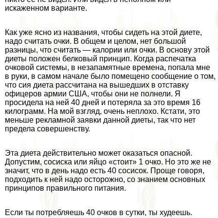
искаженном варианте.
Как уже ясно из названия, чтобы сидеть на этой диете,
надо считать очки. В общем и целом, нет большой
разницы, что считать — калории или очки. В основу этой
диеты положен белковый принцип. Когда распечатка
очковой системы, в незапамятные времена, попала мне
в руки, в самом начале было помещено сообщение о том,
что сия диета рассчитана на вышедших в отставку
офицеров армии США, чтобы они не полнели. Я
просидела на ней 40 дней и потеряла за это время 16
килограмм. На мой взгляд, очень неплохо. Кстати, это
меньше рекламной заявки данной диеты, так что нет
предела совершенству.
Эта диета действительно может оказаться опасной.
Допустим, сосиска или яйцо «стоит» 1 очко. Но это же не
значит, что в день надо есть 40 сосисок. Проще говоря,
подходить к ней надо осторожно, со знанием основных
принципов правильного питания.
Если ты потрeбляешь 40 очков в сутки, ты худеешь.