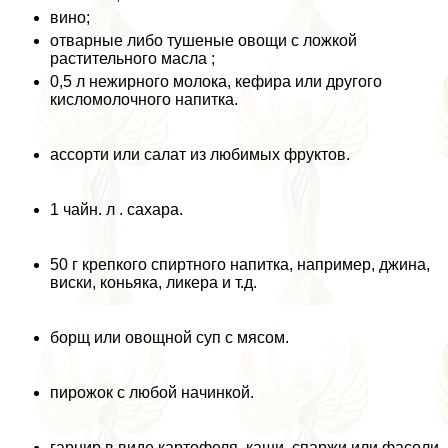
вино;
отварные либо тушеные овощи с ложкой
растительного масла ;
0,5 л нежирного молока, кефира или другого
кисломолочного напитка.
ассорти или салат из любимых фруктов.
1 чайн. л . сахара.
50 г крепкого спиртного напитка, например, джина,
виски, коньяка, ликера и т.д.
борщ или овощной суп с мясом.
пирожок с любой начинкой.
гарнир в виде картофеля, каши, спаржи или фасоли.