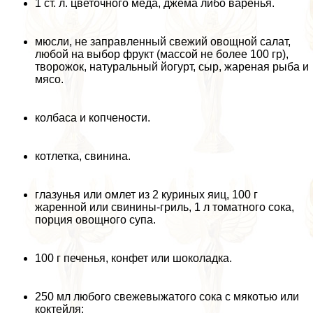
1 ст. л. цветочного мёда, джема либо варенья.
мюсли, не заправленный свежий овощной салат,
любой на выбор фрукт (массой не более 100 гр),
творожок, натуральный йогурт, сыр, жареная рыба и
мясо.
колбаса и копчености.
котлетка, свинина.
глазунья или омлет из 2 куриных яиц, 100 г
жаренной или свинины-гриль, 1 л томатного сока,
порция овощного супа.
100 г печенья, конфет или шоколадка.
250 мл любого свежевыжатого сока с мякотью или
коктейля;