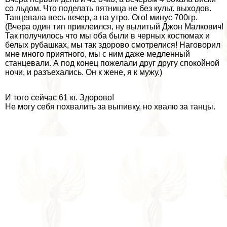
со льдом. Что поделать пятница не без культ. выходов.
Танцевала весь вечер, а на утро. Ого! минус 700гр.
(Вчера один тип приклеился, ну вылитый Джон Малкович!
Так получилось что мы оба были в черных костюмах и
белых рубашках, мы так здорово смотрелися! Наговорил
мне много приятного, мы с ним даже медленный
станцевали. А под конец пожелали друг другу спокойной
ночи, и разъехались. Он к жене, я к мужу.)
И того сейчас 61 кг. Здорово!
Не могу себя похвалить за выпивку, но хвалю за танцы.