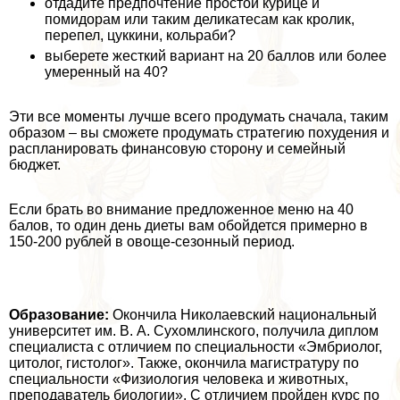
отдадите предпочтение простой курице и
помидорам или таким деликатесам как кролик,
перепел, цуккини, кольраби?
выберете жесткий вариант на 20 баллов или более
умеренный на 40?
Эти все моменты лучше всего продумать сначала, таким
образом – вы сможете продумать стратегию похудения и
распланировать финансовую сторону и семейный
бюджет.
Если брать во внимание предложенное меню на 40
балов, то один день диеты вам обойдется примерно в
150-200 рублей в овоще-сезонный период.
Образование:
Окончила Николаевский национальный
университет им. В. А. Сухомлинского, получила диплом
специалиста с отличием по специальности «Эмбриолог,
цитолог, гистолог». Также, окончила магистратуру по
специальности «Физиология человека и животных,
преподаватель биологии». С отличием пройден курс по