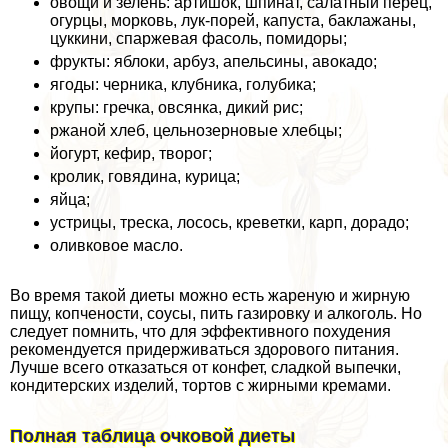
овощи и зелень: артишок, шпинат, салатный перец,
огурцы, морковь, лук-порей, капуста, баклажаны,
цуккини, спаржевая фасоль, помидоры;
фрукты: яблоки, арбуз, апельсины, авокадо;
ягоды: черника, клубника, гoлyбика;
крупы: гречка, овсянка, дикий рис;
ржаной хлеб, цельнозерновые хлебцы;
йогурт, кефир, творог;
кролик, говядина, курица;
яйца;
устрицы, треска, лосось, креветки, карп, дорадо;
оливковое масло.
Во время такой диеты можно есть жареную и жирную
пищу, копчености, соусы, пить газировку и алкоголь. Но
следует помнить, что для эффективного похудения
рекомендуется придерживаться здорового питания.
Лучше всего отказаться от конфет, сладкой выпечки,
кондитерских изделий, тортов с жирными кремами.
Полная таблица очковой диеты