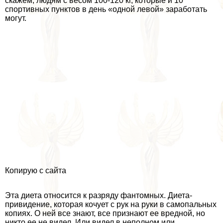
скажем, людям с весом 100-120 кг, которые и 10
спортивных пунктов в день «одной левой» заработать
могут.
Копирую с сайта
Эта диета относится к разряду фантомных. Диета-
привидение, которая кочует с рук на руки в самопальных
копиях. О ней все знают, все признают ее вредной, но
никто ее не видел. Или видел в неполном или