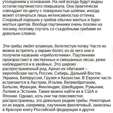
утолщением у основания. На ней всегда будут видны
остатки паутинистого покрывала. Она пpaктически
совпадает по цвету с поверхностью шляпки, иногда
может отличаться лишь интенсивностью оттенка.
Споровый порошок у грибов обычно желтых и буро-
желтых цветов. Вообще паутинники очень похожи на
поганку, поэтому спутать со съедобными грибами их
довольно сложно.
Эти грибы любят влажную, болотистую почву. Часто их
можно встретить у окраин болот, из-за чего они и
получили название «приболотники». Паутинники
произрастают в лиственных и смешанных лесах, реже
наблюдаются и в хвойных. Это широко
распространенный род. Ареал их обитания –
европейская часть России, Сибирь, Дальний Восток,
Украина, Белоруссия, Грузия и Казахстан. В Европе часто
встречаются в Австрии, Италии, Великобритании,
Бельгии, Франции, Финляндии, Швейцарии, Румынии,
Латвии и Эстонии. Также можно найти их в США и
Японии. Однако, хоть они так повсеместно
распространены, это довольно редкие грибы. Некоторые
из их видов, например, паутинник фиолетовый, занесены
в Красную книгу Российской федерации и других