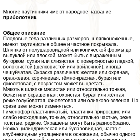
Многие паутинники имеют народное название
приболо́тник
.
Общее описание
Плодовые тела различных размеров, шляпконожечные,
имеют паутинистые общее и частное покрывала.
Шляпка от полушаровидной или конической формы до
выпуклой или плоской, может быть с выраженным
бугорком, сухая или слизистая, с поверхностью гладкой,
волокнистой (шелковистой или войлочной), иногда
чешуйчатая. Окраска различная: жёлтая или охряная,
оранжевая, коричневая, тёмно-красная, бурая или
фиолетовая, с возрастом может выцветать.
Мякоть в шляпке мясистая или относительно тонкая,
белая или окрашенная: охристая, бурая или жёлтая,
реже гoлyбоватая, фиолетовая или оливково-зелёная. На
срезе цвет может изменяться.
Гименофор пластиничатый, пластинки приросшие или
слабо нисходящие, тонкие, относительно частые, реже
толстые, редкие. Окрашены могут быть разнообразно.
Ножка цилиндрическая или булавовидная, часто с
клубневидным утолщением в основании, обычно одного
цвета со шляпкой, сухая или слизистая, волокнистая,