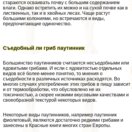
стараются осваивать почву с большим содержанием
влаги. Однако встретить их можно и на сухой почве как в
лиственных, так и в хвойных лесах. Чаще растут
большими колониями, но встречаются и виды,
предпочитающие одиночество.
Съедобный ли гриб паутинник
Большинство паутинников считаются несъедобными или
ядовитыми грибами. И если с ядовитостью отдельных
видов всё более-менее понятно, то мнения о
съедобности в различных источниках расходятся. Во
многих случаях употрeбление этих грибов в пищу зависит
и от термообработки, что обусловлено не их
токсичностью, а скорее низкими вкусовыми качествами и
своеобразной текстурой некоторых видов.
Некоторые виды паутинников, например паутинник
фиолетовый, являются достаточно редкими грибами и
занесены в Красные книги многих стран Европы.