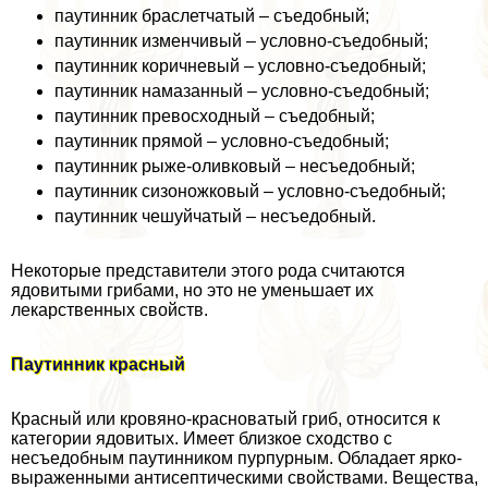
паутинник браслетчатый – съедобный;
паутинник изменчивый – условно-съедобный;
паутинник коричневый – условно-съедобный;
паутинник намазанный – условно-съедобный;
паутинник превосходный – съедобный;
паутинник прямой – условно-съедобный;
паутинник рыже-оливковый – несъедобный;
паутинник сизоножковый – условно-съедобный;
паутинник чешуйчатый – несъедобный.
Некоторые представители этого рода считаются
ядовитыми грибами, но это не уменьшает их
лекарственных свойств.
Паутинник красный
Красный или кровяно-красноватый гриб, относится к
категории ядовитых. Имеет близкое сходство с
несъедобным паутинником пурпурным. Обладает ярко-
выраженными антисептическими свойствами. Вещества,