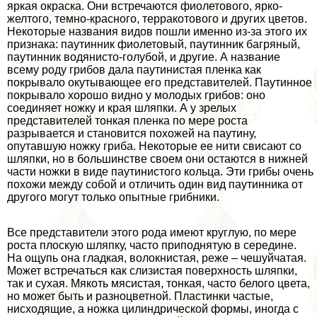
яркая окраска. Они встречаются фиолетового, ярко-
желтого, темно-красного, терpaкотового и других цветов.
Некоторые названия видов пошли именно из-за этого их
признака: паутинник фиолетовый, паутинник багряный,
паутинник водянисто-гoлyбой, и другие. А название
всему роду грибов дала паутинистая пленка как
покрывало окутывающее его представителей. Паутинное
покрывало хорошо видно у молодых грибов: оно
соединяет ножку и края шляпки. А у зрелых
представителей тонкая пленка по мере роста
разрывается и становится похожей на паутину,
опутавшую ножку гриба. Некоторые ее нити свисают со
шляпки, но в большинстве своем они остаются в нижней
части ножки в виде паутинистого кольца. Эти грибы очень
похожи между собой и отличить один вид паутинника от
другого могут только опытные грибники.
Все представители этого рода имеют круглую, по мере
роста плоскую шляпку, часто приподнятую в середине.
На ощупь она гладкая, волокнистая, реже – чешуйчатая.
Может встречаться как слизистая поверхность шляпки,
так и сухая. Мякоть мясистая, тонкая, часто белого цвета,
но может быть и разноцветной. Пластинки частые,
нисходящие, а ножка цилиндрической формы, иногда с