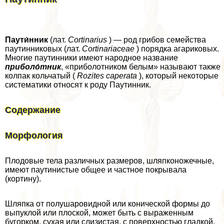
Паути́нник
(лат.
Cortinarius
) — род грибов семейства
паутинниковых (лат.
Cortinariaceae
) порядка агариковых.
Многие паутинники имеют народное название
приболо́тник
, «приболотником белым» называют также
колпак кольчатый (
Rozites caperata
), который некоторые
систематики относят к роду Паутинник.
Содержание
Морфология
Плодовые тела различных размеров, шляпконожечные,
имеют паутинистые общее и частное покрывала
(кортину).
Шляпка от полушаровидной или конической формы до
выпуклой или плоской, может быть с выраженным
бугорком, сухая или слизистая, с поверхностью гладкой,