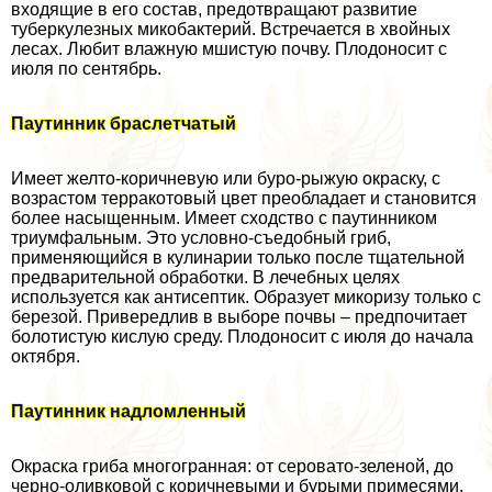
входящие в его состав, предотвращают развитие
туберкулезных микобактерий. Встречается в хвойных
лесах. Любит влажную мшистую почву. Плодоносит с
июля по сентябрь.
Паутинник браслетчатый
Имеет желто-коричневую или буро-рыжую окраску, с
возрастом терpaкотовый цвет преобладает и становится
более насыщенным. Имеет сходство с паутинником
триумфальным. Это условно-съедобный гриб,
применяющийся в кулинарии только после тщательной
предварительной обработки. В лечебных целях
используется как антисептик. Образует микоризу только с
березой. Привередлив в выборе почвы – предпочитает
болотистую кислую среду. Плодоносит с июля до начала
октября.
Паутинник надломленный
Окраска гриба многогранная: от серовато-зеленой, до
черно-оливковой с коричневыми и бурыми примесями.