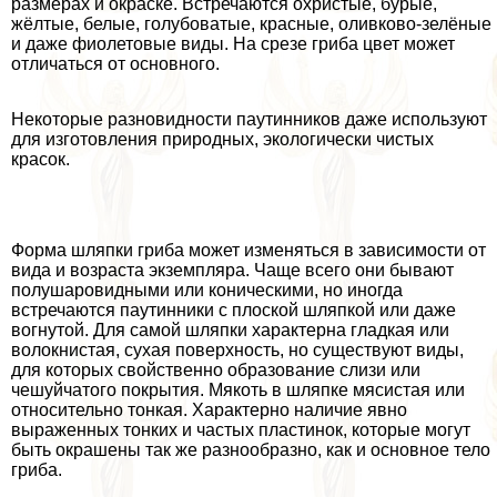
размерах и окраске. Встречаются охристые, бурые,
жёлтые, белые, гoлyбоватые, красные, оливково-зелёные
и даже фиолетовые виды. На срезе гриба цвет может
отличаться от основного.
Некоторые разновидности паутинников даже используют
для изготовления природных, экологически чистых
красок.
Форма шляпки гриба может изменяться в зависимости от
вида и возраста экземпляра. Чаще всего они бывают
полушаровидными или коническими, но иногда
встречаются паутинники с плоской шляпкой или даже
вогнутой. Для самой шляпки хаpaктерна гладкая или
волокнистая, сухая поверхность, но существуют виды,
для которых свойственно образование слизи или
чешуйчатого покрытия. Мякоть в шляпке мясистая или
относительно тонкая. Хаpaктерно наличие явно
выраженных тонких и частых пластинок, которые могут
быть окрашены так же разнообразно, как и основное тело
гриба.