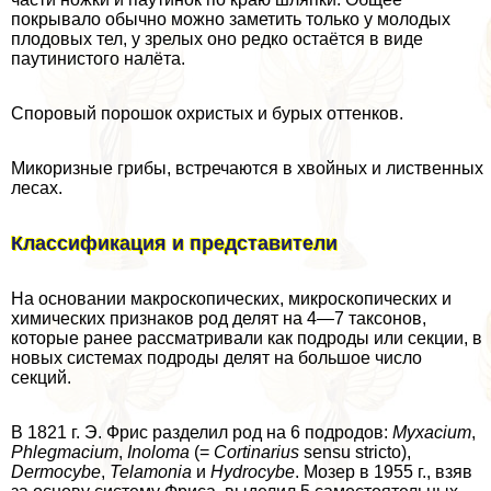
покрывало обычно можно заметить только у молодых
плодовых тел, у зрелых оно редко остаётся в виде
паутинистого налёта.
Споровый порошок охристых и бурых оттенков.
Микоризные грибы, встречаются в хвойных и лиственных
лесах.
Классификация и представители
На основании макроскопических, микроскопических и
химических признаков род делят на 4—7 таксонов,
которые ранее рассматривали как подроды или секции, в
новых системах подроды делят на большое число
секций.
В 1821 г. Э. Фрис разделил род на 6 подродов:
Myxacium
,
Phlegmacium
,
Inoloma
(=
Cortinarius
sensu stricto),
Dermocybe
,
Telamonia
и
Hydrocybe
. Мозер в 1955 г., взяв