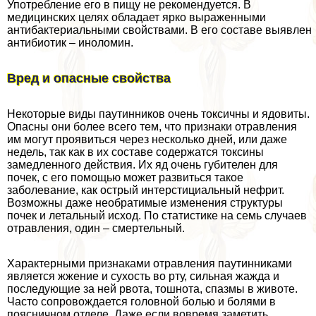
Употрeбление его в пищу не рекомендуется. В
медицинских целях обладает ярко выраженными
антибактериальными свойствами. В его составе выявлен
антибиотик – иноломин.
Вред и опасные свойства
Некоторые виды паутинников очень токсичны и ядовиты.
Опасны они более всего тем, что признаки отравления
им могут проявиться через несколько дней, или даже
недель, так как в их составе содержатся токсины
замедленного действия. Их яд очень губителен для
почек, с его помощью может развиться такое
заболевание, как острый интерстициальный нефрит.
Возможны даже необратимые изменения структуры
почек и летальный исход. По статистике на семь случаев
отравления, один – cмepтельный.
Хаpaктерными признаками отравления паутинниками
является жжение и сухость во рту, сильная жажда и
последующие за ней рвота, тошнота, спазмы в животе.
Часто сопровождается головной болью и болями в
поясничном отделе. Даже если вовремя заметить