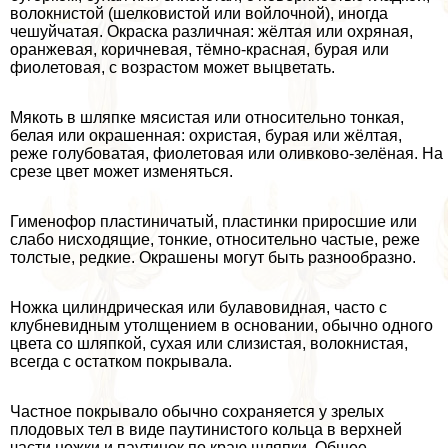
волокнистой (шелковистой или войлочной), иногда
чешуйчатая. Окраска различная: жёлтая или охряная,
оранжевая, коричневая, тёмно-красная, бурая или
фиолетовая, с возрастом может выцветать.
Мякоть в шляпке мясистая или относительно тонкая,
белая или окрашенная: охристая, бурая или жёлтая,
реже гoлyбоватая, фиолетовая или оливково-зелёная. На
срезе цвет может изменяться.
Гименофор пластиничатый, пластинки приросшие или
слабо нисходящие, тонкие, относительно частые, реже
толстые, редкие. Окрашены могут быть разнообразно.
Ножка цилиндрическая или булавовидная, часто с
клубневидным утолщением в основании, обычно одного
цвета со шляпкой, сухая или слизистая, волокнистая,
всегда с остатком покрывала.
Частное покрывало обычно сохраняется у зрелых
плодовых тел в виде паутинистого кольца в верхней
части ножки и паутинок по краю шляпки. Общее