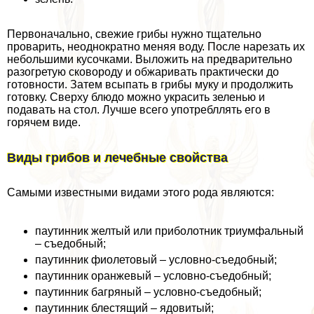
Первоначально, свежие грибы нужно тщательно
проварить, неоднократно меняя воду. После нарезать их
небольшими кусочками. Выложить на предварительно
разогретую сковороду и обжаривать пpaктически до
готовности. Затем всыпать в грибы муку и продолжить
готовку. Сверху блюдо можно украсить зеленью и
подавать на стол. Лучше всего употрeбллять его в
горячем виде.
Виды грибов и лечебные свойства
Самыми известными видами этого рода являются:
паутинник желтый или приболотник триумфальный
– съедобный;
паутинник фиолетовый – условно-съедобный;
паутинник оранжевый – условно-съедобный;
паутинник багряный – условно-съедобный;
паутинник блестящий – ядовитый;