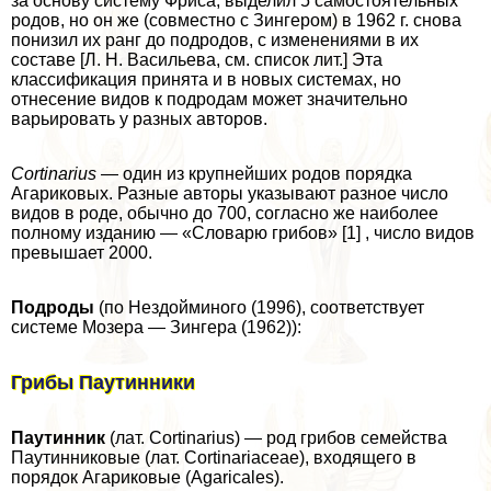
за основу систему Фриса, выделил 5 самостоятельных
родов, но он же (совместно с Зингером) в 1962 г. снова
понизил их ранг до подродов, с изменениями в их
составе [Л. Н. Васильева, см. список лит.] Эта
классификация принята и в новых системах, но
отнесение видов к подродам может значительно
варьировать у разных авторов.
Cortinarius
— один из крупнейших родов порядка
Агариковых. Разные авторы указывают разное число
видов в роде, обычно до 700, согласно же наиболее
полному изданию — «Словарю грибов» [1] , число видов
превышает 2000.
Подроды
(по Нездойминого (1996), соответствует
системе Мозера — Зингера (1962)):
Грибы Паутинники
Паутинник
(лат. Cortinarius) — род грибов семейства
Паутинниковые (лат. Cortinariaceae), входящего в
порядок Агариковые (Agaricales).