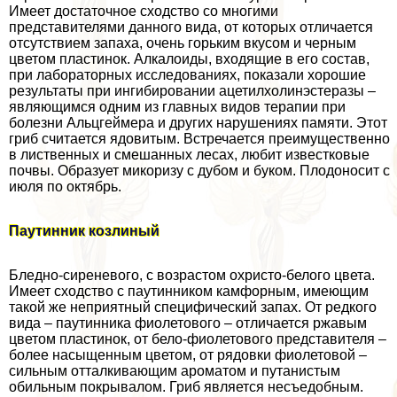
Имеет достаточное сходство со многими
представителями данного вида, от которых отличается
отсутствием запаха, очень горьким вкусом и черным
цветом пластинок. Алкалоиды, входящие в его состав,
при лабораторных исследованиях, показали хорошие
результаты при ингибировании ацетилхолинэстеразы –
являющимся одним из главных видов терапии при
болезни Альцгeймера и других нарушениях памяти. Этот
гриб считается ядовитым. Встречается преимущественно
в лиственных и смешанных лесах, любит известковые
почвы. Образует микоризу с дубом и буком. Плодоносит с
июля по октябрь.
Паутинник козлиный
Бледно-сиреневого, с возрастом охристо-белого цвета.
Имеет сходство с паутинником камфорным, имеющим
такой же неприятный специфический запах. От редкого
вида – паутинника фиолетового – отличается ржавым
цветом пластинок, от бело-фиолетового представителя –
более насыщенным цветом, от рядовки фиолетовой –
сильным отталкивающим ароматом и пyтaнистым
обильным покрывалом. Гриб является несъедобным.