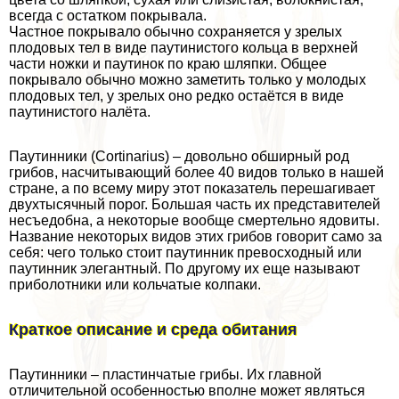
всегда с остатком покрывала.
Частное покрывало обычно сохраняется у зрелых
плодовых тел в виде паутинистого кольца в верхней
части ножки и паутинок по краю шляпки. Общее
покрывало обычно можно заметить только у молодых
плодовых тел, у зрелых оно редко остаётся в виде
паутинистого налёта.
Паутинники (Cortinarius) – довольно обширный род
грибов, насчитывающий более 40 видов только в нашей
стране, а по всему миру этот показатель перешагивает
двухтысячный порог. Большая часть их представителей
несъедобна, а некоторые вообще cмepтельно ядовиты.
Название некоторых видов этих грибов говорит само за
себя: чего только стоит паутинник превосходный или
паутинник элегантный. По другому их еще называют
приболотники или кольчатые колпаки.
Краткое описание и среда обитания
Паутинники – пластинчатые грибы. Их главной
отличительной особенностью вполне может являться