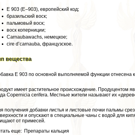
Е 903 (Е–903), европейский код;
бразильский воск;
пальмовый воск;
воск коперниции;
Carnaubawachs, немецкое;
cire d’carnauba, французское.
ип вещества
бавка E 903 по основной выполняемой функции отнесена 
одукт имеет растительное происхождение. Продуцентом я
да Copernicia cerifera. Местные жители называют их «дере
я получения добавки листья и листовые почки пальмы сре
верхности и опускают в специальные чаны с водой для ки
ищают от примесей.
тать еще: Препараты кальция