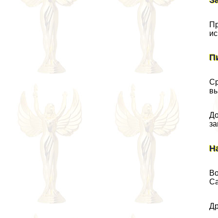
Пp
ис
П
Ср
вы
До
за
Н
Во
Ca
Др