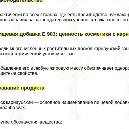
aктически во всех странах, где есть производства нуждаю
пользования на законодательном уровне, что указано в с
ищевая добавка Е 903: ценность косметики с кар
еди многочисленных растительных восков карнаубский зан
сокой термической устойчивостью.
бавление его в любую жировую массу обеспечивает одноро
щитные свойства.
азвание продукта
ск карнаубский — основное наименование пищевой добавк
rnauba wax.
угие обозначения вещества: