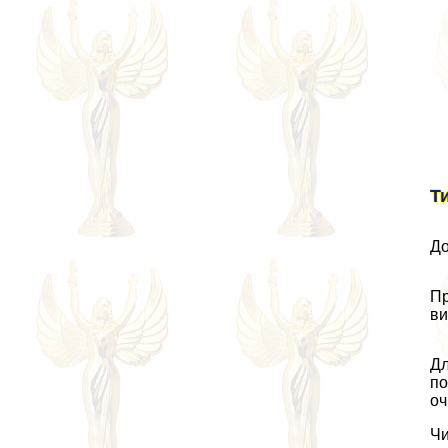
Т
До
Пр
ви
Дл
по
оч
Чи