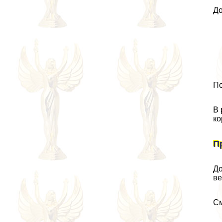
До
По
В 
ко
П
До
ве
См