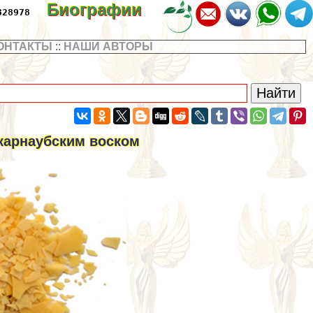
Биографии
328978
ОНТАКТЫ
::
НАШИ АВТОРЫ
 карнаубским воском