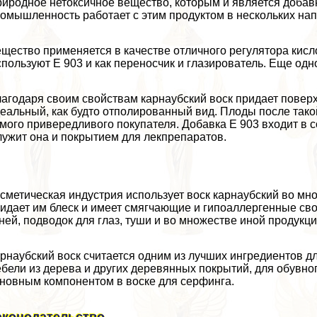
иродное нетоксичное вещество, которым и является добавк
омышленность работает с этим продуктом в нескольких на
щество применяется в качестве отличного регулятора кисл
пользуют Е 903 и как переносчик и глазирователь. Еще од
агодаря своим свойствам карнаубский воск придает повер
еальный, как будто отполированный вид. Плоды после так
мого привередливого покупателя. Добавка Е 903 входит в с
ужит она и покрытием для лекпрепаратов.
сметическая индустрия использует воск карнаубский во мног
идает им блеск и имеет смягчающие и гипоаллергенные сво
ней, подводок для глаз, туши и во множестве иной продукци
рнаубский воск считается одним из лучших ингредиентов 
бели из дерева и других деревянных покрытий, для обувног
новным компонентом в воске для серфинга.
аконодательство