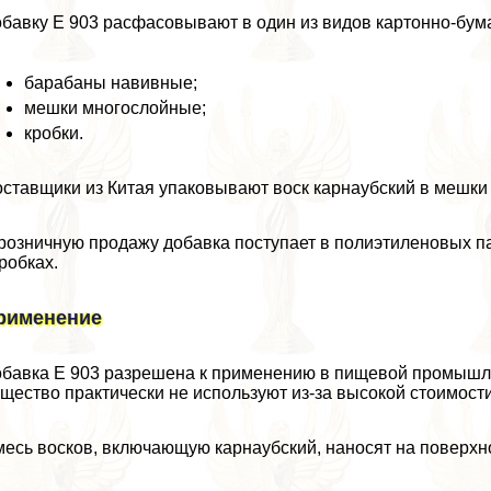
бавку Е 903 расфасовывают в один из видов картонно-бум
баpaбаны навивные;
мешки многослойные;
кробки.
ставщики из Китая упаковывают воск карнаубский в мешки
розничную продажу добавка поступает в полиэтиленовых па
робках.
рименение
бавка E 903 разрешена к применению в пищевой промышле
щество пpaктически не используют из-за высокой стоимости
есь восков, включающую карнаубский, наносят на поверхно