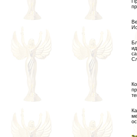
Пр
пр
Ве
Ис
Бл
ид
са
Сл
Ко
пр
те
Ка
ме
ос
З