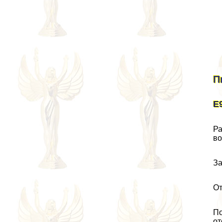
П
Е
Ра
во
За
От
По
от