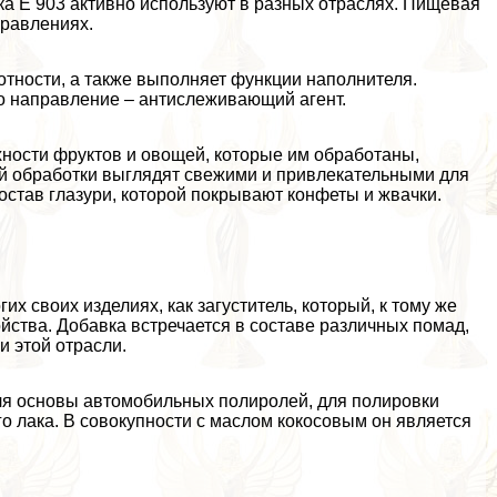
а Е 903 активно используют в разных отраслях. Пищевая
правлениях.
отности, а также выполняет функции наполнителя.
но направление – антислеживающий агент.
хности фруктов и овощей, которые им обработаны,
ой обработки выглядят свежими и привлекательными для
остав глазури, которой покрывают конфеты и жвачки.
их своих изделиях, как загуститель, который, к тому же
йства. Добавка встречается в составе различных помад,
и этой отрасли.
для основы автомобильных полиролей, для полировки
о лака. В совокупности с маслом кокосовым он является