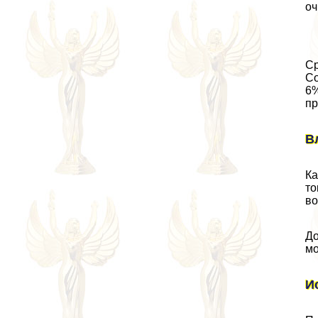
оч
Ср
Со
6%
пр
В
Ка
то
во
До
мо
И