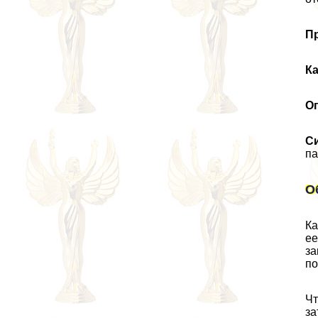
П
Ка
О
С
па
О
Ка
ее
за
по
Чт
за