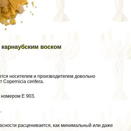
с карнаубским воском
яются носителем и производителем довольно
Copernicia cerifera.
номером Е 903.
.
опасности расценивается, как минимальный или даже