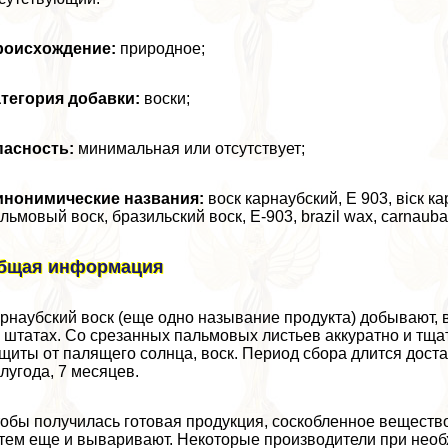
роисхождение:
природное;
тегория добавки:
воски;
пасность:
минимальная или отсутствует;
инонимические названия:
воск карнаубский, Е 903, віск ка
льмовый воск, бразильский воск, Е-903, brazil wax, carnauba
бщая информация
рнаубский воск (еще одно называние продукта) добывают, 
 штатах. Со срезанных пальмовых листьев аккуратно и тщ
щиты от палящего солнца, воск. Период сбора длится достат
лугода, 7 месяцев.
обы получилась готовая продукция, соскобленное вещество
тем еще и вываривают. Некоторые производители при необ