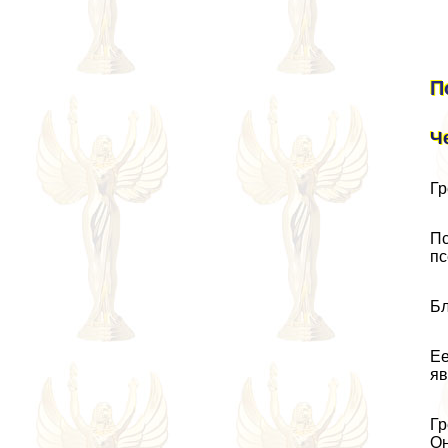
П
Ч
Гр
Пс
пс
Бл
Ее
яв
Гр
Он