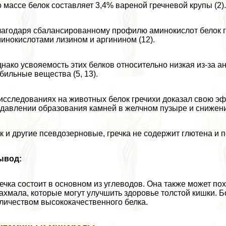
 массе белок составляет 3,4% вареной гречневой крупы (2)
агодаря сбалансированному профилю аминокислот белок гр
инокислотами лизином и аргинином (12).
нако усвояемость этих белков относительно низкая из-за а
бильные вещества (5, 13).
исследованиях на животных белок гречихи доказал свою эф
давлении образования камней в желчном пузыре и снижении р
к и другие псевдозерновые, гречка не содержит глютена и
ывод:
ечка состоит в основном из углеводов. Она также может по
ахмала, которые могут улучшить здоровье толстой кишки. 
личеством высококачественного белка.