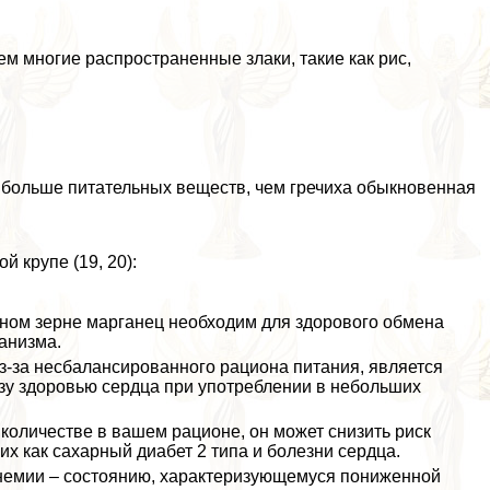
м многие распространенные злаки, такие как рис,
т больше питательных веществ, чем гречиха обыкновенная
 крупе (19, 20):
ном зерне марганец необходим для здорового обмена
анизма.
из-за несбалансированного рациона питания, является
зу здоровью сердца при употрeблении в небольших
м количестве в вашем рационе, он может снизить риск
х как сахарный диабет 2 типа и болезни сердца.
анемии – состоянию, хаpaктеризующемуся пониженной