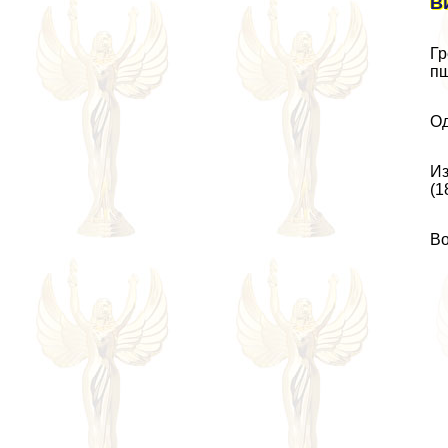
В
Гр
пш
Од
Из
(1
Во