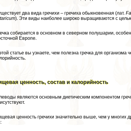
ществует два вида гречихи – гречиха обыкновенная (лат.
Fa
rtaricum
). Эти виды наиболее широко выращиваются с целью
ечка собирается в основном в северном полушарии, особенн
сточной Европе.
этой статье вы узнаете, чем полезна гречка для организма 
лорийность.
ищевая ценность, состав и калорийность
леводы являются основным диетическим компонентом гречи
исутствуют.
щевая ценность гречихи значительно выше, чем у многих д
: