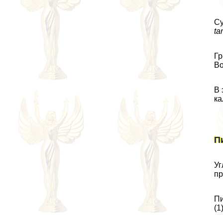
Су
ta
Гр
Во
В 
ка
П
Уг
пр
Пи
(1)