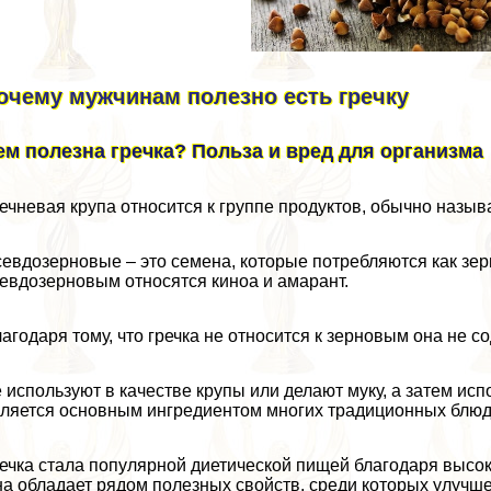
очему мужчинам полезно есть гречку
ем полезна гречка? Польза и вред для организма
ечневая крупа относится к группе продуктов, обычно наз
евдозерновые – это семена, которые потрeбляются как зе
евдозерновым относятся киноа и амарант.
агодаря тому, что гречка не относится к зерновым она не с
 используют в качестве крупы или делают муку, а затем испо
ляется основным ингредиентом многих традиционных блюд 
ечка стала популярной диетической пищей благодаря высо
а обладает рядом полезных свойств, среди которых улучше