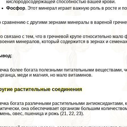
кислородосодержащей способностью вашей крови.
Фосфор
. Этот минерал играет важную роль в росте и п
 сравнению с другими зернами минералы в вареной гречне
о связано с тем, что в гречневой крупе относительно мало
воения минералов, который содержится в зернах и семенах 
ывод:
ечка более богата полезными питательными веществами, че
рганца, меди и магния, но мало витаминов.
ругие растительные соединения
ечка богата различными растительными антиоксидантами, 
ктически, она обеспечивает организм большим количеством
мень, овес, пшеница и рожь (21, 22, 23).