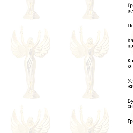
Гр
ве
По
Кл
пр
Кр
кл
Ус
жи
Бу
сн
Гр