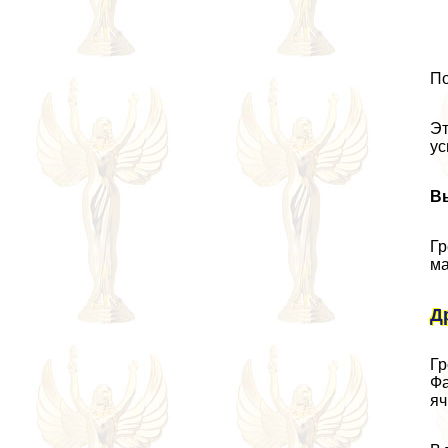
По
Эт
ус
В
Гр
ма
Д
Гр
Фа
яч