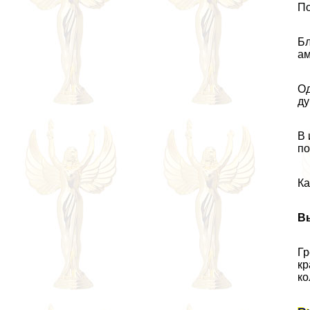
По
Бл
ам
Од
ду
В 
по
Ка
В
Гр
кр
ко