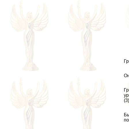
Гр
Он
Гр
ур
(3)
Бы
по