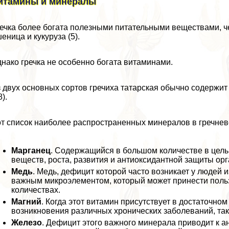
итамины и минералы
ечка более богата полезными питательными веществами, че
еница и кукуруза (5).
нако гречка не особенно богата витаминами.
 двух основных сортов гречиха татарская обычно содержи
8).
т список наиболее распространенных минералов в гречневой
Марганец
. Содержащийся в большом количестве в цель
веществ, роста, развития и антиоксидантной защиты орг
Медь
. Медь, дефицит которой часто возникает у людей 
важным микроэлементом, который может принести поль
количествах.
Магний
. Когда этот витамин присутствует в достаточно
возникновения различных хронических заболеваний, таки
Железо
. Дефицит этого важного минерала приводит к 