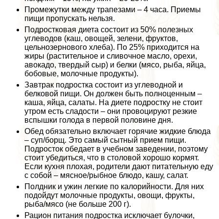
Промежутки между трапезами – 4 часа. Приемы
пищи пропускать нельзя.
Подростковая диета состоит из 50% полезных
углеводов (каш, овощей, зелени, фруктов,
цельнозернового хлеба). По 25% приходится на
жиры (растительное и сливочное масло, орехи,
авокадо, твердый сыр) и белки (мясо, рыба, яйца,
бобовые, молочные продукты).
Завтpaк подростка состоит из углеводной и
белковой пищи. Он должен быть полноценным –
каша, яйца, салаты. На диете подростку не стоит
утром есть сладости – они провоцируют резкие
вспышки голода в первой половине дня.
Обед обязательно включает горячие жидкие блюда
– суп/борщ. Это самый сытный прием пищи.
Подросток обедает в учебном заведении, поэтому
стоит убедиться, что в столовой хорошо кормят.
Если кухня плохая, родители дают питательную еду
с собой – мясное/рыбное блюдо, кашу, салат.
Полдник и ужин легкие по калорийности. Для них
подойдут молочные продукты, овощи, фрукты,
рыба/мясо (не больше 200 г).
Рацион питания подростка исключает булочки,