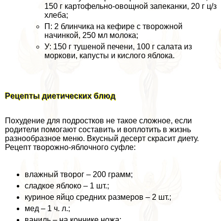
150 г картофельно-овощной запеканки, 20 г ц/з
хлеба;
П: 2 блинчика на кефире с творожной
начинкой, 250 мл молока;
У: 150 г тушеной печени, 100 г салата из
моркови, капусты и кислого яблока.
Рецепты диетических блюд
Похудение для подростков не такое сложное, если
родители помогают составить и воплотить в жизнь
разнообразное меню. Вкусный десерт скрасит диету.
Рецепт творожно-яблочного суфле:
влажный творог – 200 грамм;
сладкое яблоко – 1 шт.;
куриное яйцо средних размеров – 2 шт.;
мед – 1 ч. л.;
ваниль – на кончике ножа;