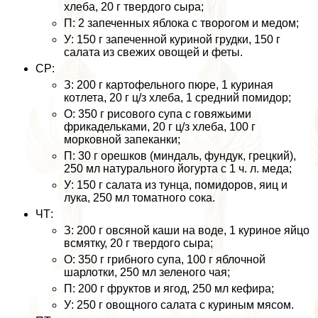
хлеба, 20 г твердого сыра;
П: 2 запеченных яблока с творогом и медом;
У: 150 г запеченной куриной грудки, 150 г
салата из свежих овощей и феты.
СР:
З: 200 г картофельного пюре, 1 куриная
котлета, 20 г ц/з хлеба, 1 средний помидор;
О: 350 г рисового супа с говяжьими
фрикадельками, 20 г ц/з хлеба, 100 г
морковной запеканки;
П: 30 г орешков (миндаль, фундук, грецкий),
250 мл натурального йогурта с 1 ч. л. меда;
У: 150 г салата из тунца, помидоров, яиц и
лука, 250 мл томатного сока.
ЧТ:
З: 200 г овсяной каши на воде, 1 куриное яйцо
всмятку, 20 г твердого сыра;
О: 350 г грибного супа, 100 г яблочной
шарлотки, 250 мл зеленого чая;
П: 200 г фруктов и ягод, 250 мл кефира;
У: 250 г овощного салата с куриным мясом.