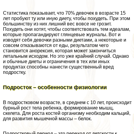
Статистика показывает, что 70% девочек в возрасте 15
лет пробуют ту или иную диету, чтобы похудеть. При этом
большинству из них лишний вес вовсе не грозит.
Похудеть они хотят, чтобы соответствовать тем идеалам,
которые пропагандируют глянцевые журналы. Вот и
изводят себя дeвoчки разными диетами, а некоторые и
совсем отказываются от еды, результатом чего
становится анорексия, которая может закончиться
летальным исходом. Но это уже крайний случай. Однако
и обычные диеты и ограничения в тех или иных
продуктах способны нанести существенный вред
подростку.
Подросток – особенности физиологии
В подростковом возрасте, в среднем с 10 лет, происходит
бурный рост тела ребенка, формирование мышц,
скелета. Для роста костей организму необходим кальций,
для развития мышечной массы – белок.
Подростковый период – это переход от детскости к