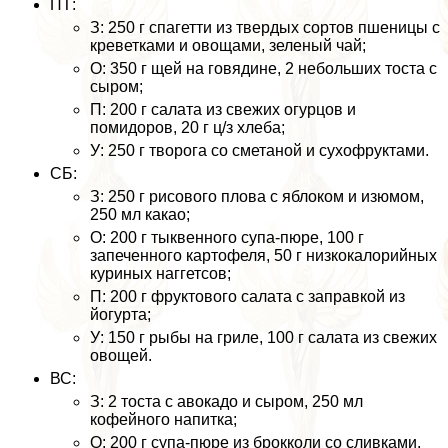
ПТ:
З: 250 г спагетти из твердых сортов пшеницы с
креветками и овощами, зеленый чай;
О: 350 г щей на говядине, 2 небольших тоста с
сыром;
П: 200 г салата из свежих огурцов и
помидоров, 20 г ц/з хлеба;
У: 250 г творога со сметаной и сухофруктами.
СБ:
З: 250 г рисового плова с яблоком и изюмом,
250 мл какао;
О: 200 г тыквенного супа-пюре, 100 г
запеченного картофеля, 50 г низкокалорийных
куриных наггетсов;
П: 200 г фруктового салата с заправкой из
йогурта;
У: 150 г рыбы на гриле, 100 г салата из свежих
овощей.
ВС:
З: 2 тоста с авокадо и сыром, 250 мл
кофейного напитка;
О: 200 г супа-пюре из брокколи со сливками,