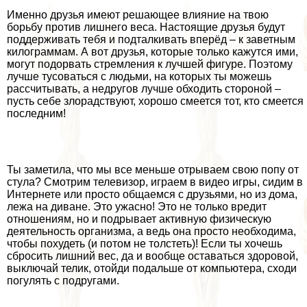
Именно друзья имеют решающее влияние на твою
борьбу против лишнего веса. Настоящие друзья будут
поддерживать тебя и подталкивать вперёд – к заветным
килограммам. А вот друзья, которые только кажутся ими,
могут подорвать стремления к лучшей фигуре. Поэтому
лучше тусоваться с людьми, на которых ты можешь
рассчитывать, а недругов лучше обходить стороной –
пусть себе злорадствуют, хорошо смеется тот, кто смеется
последним!
Ты заметила, что мы все меньше отрываем свою попу от
стула? Смотрим телевизор, играем в видео игры, сидим в
Интернете или просто общаемся с друзьями, но из дома,
лежа на диване. Это ужасно! Это не только вредит
отношениям, но и подрывает активную физическую
деятельность организма, а ведь она просто необходима,
чтобы похудеть (и потом не толстеть)! Если ты хочешь
сбросить лишний вес, да и вообще оставаться здоровой,
выключай телик, отойди подальше от компьютера, сходи
погулять с подругами.