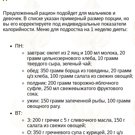
Предложенный рацион подойдет для мальчиков и
девочек. В списке указан примерный размер порции, но
вы его корректируете под индивидуальные показатели
калорийности. Меню для подростка на 1 неделю диеты:
ПН:
завтpaк: омлет из 2 яиц и 100 мл молока, 20
грамм цельнозернового хлеба, 10 грамм
твердого сыра, зеленый чай;
обед: 350 грамм борща из говядины, 20 грамм
ц/з хлеба, 100 грамм салата из свежих овощей;
полдник: 200 грамм творожно-яблочного
суфле, 250 мл свежевыжатого фруктового
сока;
ужин: 150 грамм запеченной рыбы, 100 грамм
овощного рагу.
ВТ:
З: 200 г гречки с 5 г сливочного масла, 150 г
салата из свежих овощей;
О: 350 г гречневого супа с курицей, 20 г ц/з