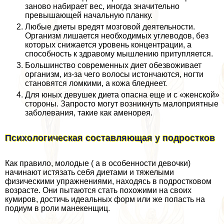
заново набирает вес, иногда значительно
превышающей начальную планку.
Любые диеты вредят мозговой деятельности.
Организм лишается необходимых углеводов, без
которых снижается уровень концентрации, а
способность к здравому мышлению притупляется.
Большинство современных диет обезвоживает
организм, из-за чего волосы истончаются, ногти
становятся ломкими, а кожа бледнеет.
Для юных дeвyшек диета опасна еще и с «женской»
стороны. Запросто могут возникнуть малоприятные
заболевания, такие как аменорея.
Психологическая составляющая у подростков
Как правило, молодые ( а в особенности дeвoчки)
начинают истязать себя диетами и тяжелыми
физическими упражнениями, находясь в подростковом
возрасте. Они пытаются стать похожими на своих
кумиров, достичь идеальных форм или же попасть на
подиум в роли манекенщиц.