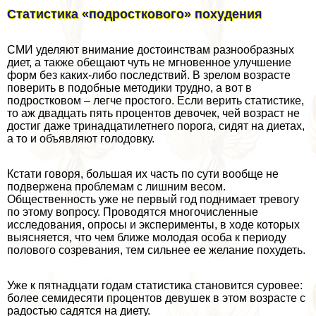
Статистика «подросткового» похудения
СМИ уделяют внимание достоинствам разнообразных
диет, а также обещают чуть не мгновенное улучшение
форм без каких-либо последствий. В зрелом возрасте
поверить в подобные методики трудно, а вот в
подростковом – легче простого. Если верить статистике,
то аж двадцать пять процентов девочек, чей возраст не
достиг даже тринадцатилетнего порога, сидят на диетах,
а то и объявляют голодовку.
Кстати говоря, большая их часть по сути вообще не
подвержена проблемам с лишним весом.
Общественность уже не первый год поднимает тревогу
по этому вопросу. Проводятся многочисленные
исследования, опросы и эксперименты, в ходе которых
выясняется, что чем ближе молодая особа к периоду
пoлoвoго созревания, тем сильнее ее желание похудеть.
Уже к пятнадцати годам статистика становится суровее:
более семидесяти процентов дeвyшек в этом возрасте с
радостью садятся на диету.