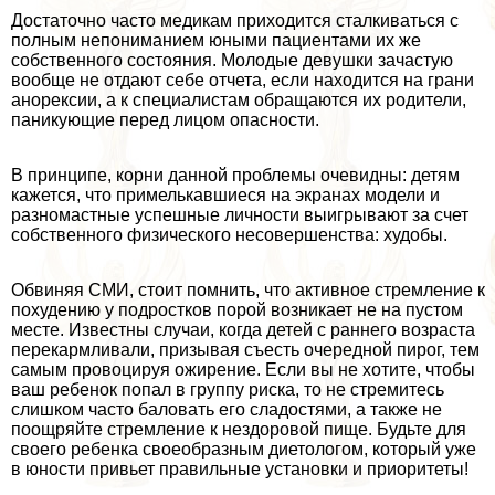
Достаточно часто медикам приходится сталкиваться с
полным непониманием юными пациентами их же
собственного состояния. Молодые дeвyшки зачастую
вообще не отдают себе отчета, если находится на грани
анорексии, а к специалистам обращаются их родители,
паникующие перед лицом опасности.
В принципе, корни данной проблемы очевидны: детям
кажется, что примелькавшиеся на экранах модели и
разномастные успешные личности выигрывают за счет
собственного физического несовершенства: худобы.
Обвиняя СМИ, стоит помнить, что активное стремление к
похудению у подростков порой возникает не на пустом
месте. Известны случаи, когда детей с раннего возраста
перекармливали, призывая съесть очередной пирог, тем
самым провоцируя ожирение. Если вы не хотите, чтобы
ваш ребенок попал в группу риска, то не стремитесь
слишком часто баловать его сладостями, а также не
поощряйте стремление к нездоровой пище. Будьте для
своего ребенка своеобразным диетологом, который уже
в юности привьет правильные установки и приоритеты!