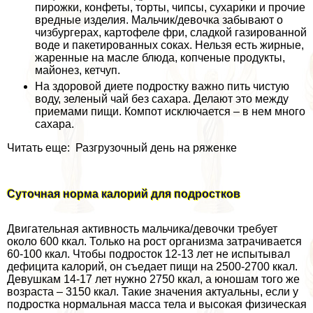
пирожки, конфеты, торты, чипсы, сухарики и прочие
вредные изделия. Мальчик/дeвoчка забывают о
чизбургерах, картофеле фри, сладкой газированной
воде и пакетированных соках. Нельзя есть жирные,
жаренные на масле блюда, копченые продукты,
майонез, кетчуп.
На здоровой диете подростку важно пить чистую
воду, зеленый чай без сахара. Делают это между
приемами пищи. Компот исключается – в нем много
сахара.
Читать еще: Разгрузочный день на ряженке
Суточная норма калорий для подростков
Двигательная активность мальчика/дeвoчки требует
около 600 ккал. Только на рост организма затрачивается
60-100 ккал. Чтобы подросток 12-13 лет не испытывал
дефицита калорий, он съедает пищи на 2500-2700 ккал.
Девушкам 14-17 лет нужно 2750 ккал, а юношам того же
возраста – 3150 ккал. Такие значения актуальны, если у
подростка нормальная масса тела и высокая физическая