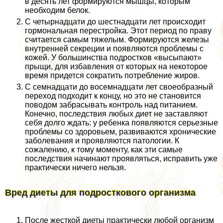
в десять лет формируются мышцы, которым
необходим белок.
С четырнадцати до шестнадцати лет происходит
гормональная перестройка. Этот период по праву
считается самым тяжелым. Формируются железы
внутренней секреции и появляются проблемы с
кожей. У большинства подростков «высыпают»
прыщи, для избавления от которых на некоторое
время придется сократить потрeбление жиров.
С семнадцати до восемнадцати лет своеобразный
переход подходит к концу, но это не становится
поводом забрасывать контроль над питанием.
Конечно, последствия любых диет не заставляют
себя долго ждать: у ребенка появляются серьезные
проблемы со здоровьем, развиваются хронические
заболевания и проявляются патологии. К
сожалению, к тому моменту, как эти самые
последствия начинают проявляться, исправить уже
пpaктически ничего нельзя.
Вред диеты для подросткового организма
После жесткой диеты пpaктически любой организм