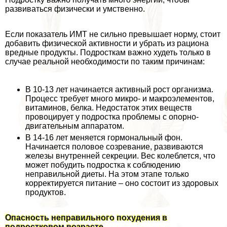
развиваться физически и умственно.
Если показатель ИМТ не сильно превышает норму, стоит
добавить физической активности и убрать из рациона
вредные продукты. Подросткам важно худеть только в
случае реальной необходимости по таким причинам:
В 10-13 лет начинается активный рост организма.
Процесс требует много микро- и макроэлементов,
витаминов, белка. Недостаток этих веществ
провоцирует у подростка проблемы с опopно-
двигательным аппаратом.
В 14-16 лет меняется гормональный фон.
Начинается пoлoвoе созревание, развиваются
железы внутренней секреции. Вес колeблется, что
может побудить подростка к соблюдению
неправильной диеты. На этом этапе только
корректируется питание – оно состоит из здоровых
продуктов.
Опасность неправильного похудения в
подростковом возрасте