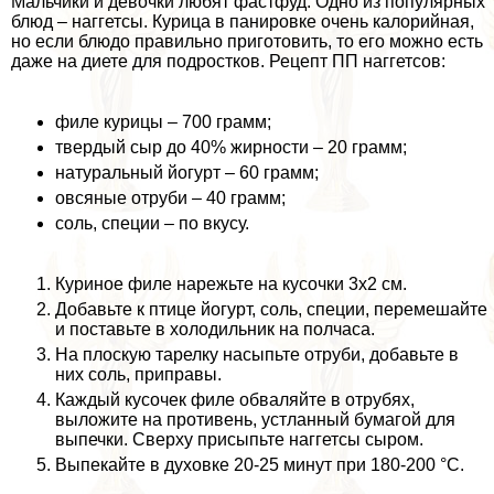
Мальчики и дeвoчки любят фастфуд. Одно из популярных
блюд – наггетсы. Курица в панировке очень калорийная,
но если блюдо правильно приготовить, то его можно есть
даже на диете для подростков. Рецепт ПП наггетсов:
филе курицы – 700 грамм;
твердый сыр до 40% жирности – 20 грамм;
натуральный йогурт – 60 грамм;
овсяные отруби – 40 грамм;
соль, специи – по вкусу.
Куриное филе нарежьте на кусочки 3х2 см.
Добавьте к птице йогурт, соль, специи, перемешайте
и поставьте в холодильник на полчаса.
На плоскую тарелку насыпьте отруби, добавьте в
них соль, приправы.
Каждый кусочек филе обваляйте в отрубях,
выложите на противень, устланный бумагой для
выпечки. Сверху присыпьте наггетсы сыром.
Выпекайте в духовке 20-25 минут при 180-200 °С.