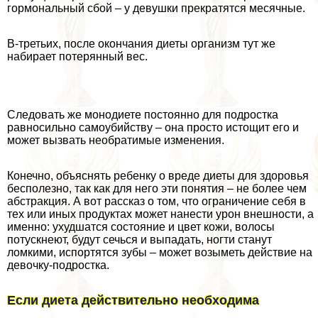
гормональный сбой – у дeвyшки прекратятся мecячные.
В-третьих, после окончания диеты организм тут же
набирает потерянный вес.
Следовать же монодиете постоянно для подростка
равносильно самоубийству – она просто истощит его и
может вызвать необратимые изменения.
Конечно, объяснять ребенку о вреде диеты для здоровья
бесполезно, так как для него эти понятия – не более чем
абстpaкция. А вот рассказ о том, что ограничение себя в
тех или иных продуктах может нанести урон внешности, а
именно: ухудшатся состояние и цвет кожи, волосы
потускнеют, будут сечься и выпадать, ногти станут
ломкими, испортятся зубы – может возыметь действие на
дeвoчку-подростка.
Если диета действительно необходима