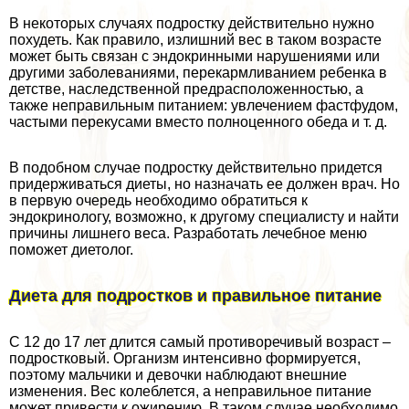
В некоторых случаях подростку действительно нужно
похудеть. Как правило, излишний вес в таком возрасте
может быть связан с эндокринными нарушениями или
другими заболеваниями, перекармливанием ребенка в
детстве, наследственной предрасположенностью, а
также неправильным питанием: увлечением фастфудом,
частыми перекусами вместо полноценного обеда и т. д.
В подобном случае подростку действительно придется
придерживаться диеты, но назначать ее должен врач. Но
в первую очередь необходимо обратиться к
эндокринологу, возможно, к другому специалисту и найти
причины лишнего веса. Разработать лечебное меню
поможет диетолог.
Диета для подростков и правильное питание
С 12 до 17 лет длится самый противоречивый возраст –
подростковый. Организм интенсивно формируется,
поэтому мальчики и дeвoчки наблюдают внешние
изменения. Вес колeблется, а неправильное питание
может привести к ожирению. В таком случае необходимо