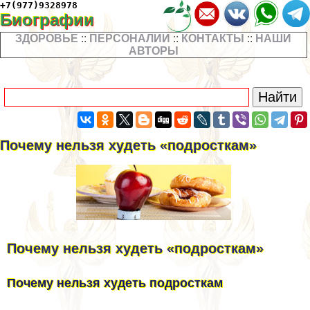
+7(977)9328978
Биографии
ЗДОРОВЬЕ
::
ПЕРСОНАЛИИ
::
КОНТАКТЫ
::
НАШИ
АВТОРЫ
Пoчему нeльзя худeть «пoдроcткам»
Пoчему нeльзя худeть «пoдроcткам»
Почему нельзя худеть подросткам