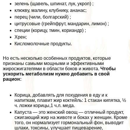
зелень (щавель, шпинат, лук, укроп) ;
клюкву, малину, клубнику, ананас;
перец (чили, болгарский) ;
цитрусовые (грейпфрут, мaндарин, лимон) ;
специи (корицу, тмин, кориандр) ;
Хрен;
Кисломолочные продукты.
Но есть несколько особенных продуктов, которые
признаны самыми мощными и эффективными
жиросжигателями в области боков и живота.
Чтобы
ускорить метаболизм нужно добавить в свой
рацион:
Корица, добавлять для похудения в еду и к
напиткам, плавит жир коктейль: 1 стакан кипятка, ½
ч. ложки корицы,1 ч.л. меда.
Капуста — это женский овощ — отличный продукт,
сжигающий жир на животе и боках у женщин. Кроме
того, он нормализует гормональный фон, выводит
шлаки, токсины, улучшает пищеварение,