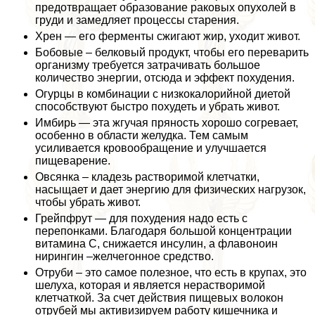
предотвращает образование paковых опухолей в
гpyди и замедляет процессы старения.
Хрен — его ферменты сжигают жир, уходит живот.
Бобовые – белковый продукт, чтобы его переварить
организму требуется затрачивать большое
количество энергии, отсюда и эффект похудения.
Огурцы в комбинации с низкокалорийной диетой
способствуют быстро похудеть и убрать живот.
Имбирь — эта жгучая пряность хорошо согревает,
особенно в области желудка. Тем самым
усиливается кровообращение и улучшается
пищеварение.
Овсянка – кладезь растворимой клетчатки,
насыщает и дает энергию для физических нагрузок,
чтобы убрать живот.
Грейпфрут — для похудения надо есть с
перепонками. Благодаря большой концентрации
витамина С, снижается инсулин, а флавоноин
нирингин –желчегонное средство.
Отруби – это самое полезное, что есть в крупах, это
шелуха, которая и является нерастворимой
клетчаткой. За счет действия пищевых волокон
отрубей мы активизируем работу кишечника и