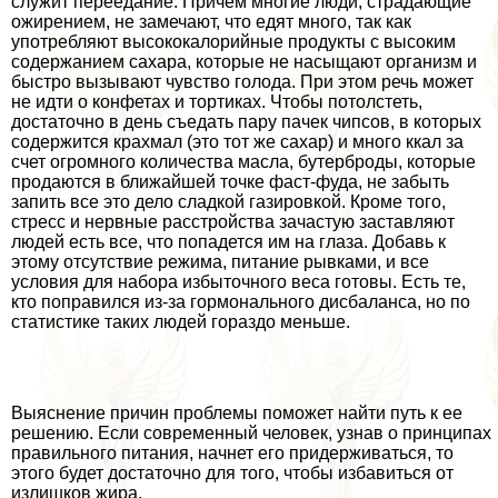
служит переедание. Причем многие люди, страдающие
ожирением, не замечают, что едят много, так как
употрeбляют высококалорийные продукты с высоким
содержанием сахара, которые не насыщают организм и
быстро вызывают чувство голода. При этом речь может
не идти о конфетах и тортиках. Чтобы потолстеть,
достаточно в день съедать пару пачек чипсов, в которых
содержится крахмал (это тот же сахар) и много ккал за
счет огромного количества масла, бутерброды, которые
продаются в ближайшей точке фаст-фуда, не забыть
запить все это дело сладкой газировкой. Кроме того,
стресс и нервные расстройства зачастую заставляют
людей есть все, что попадется им на глаза. Добавь к
этому отсутствие режима, питание рывками, и все
условия для набора избыточного веса готовы. Есть те,
кто поправился из-за гормонального дисбаланса, но по
статистике таких людей гораздо меньше.
Выяснение причин проблемы поможет найти путь к ее
решению. Если современный человек, узнав о принципах
правильного питания, начнет его придерживаться, то
этого будет достаточно для того, чтобы избавиться от
излишков жира.