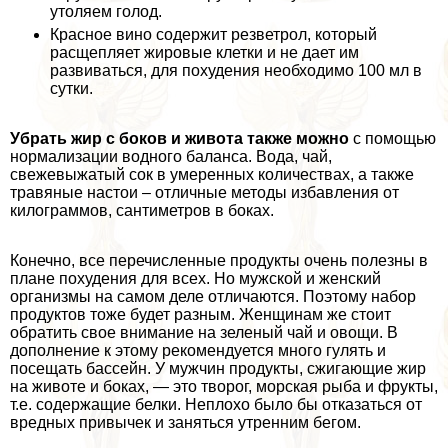
утоляем голод.
Красное вино содержит резветрол, который
расщепляет жировые клетки и не дает им
развиваться, для похудения необходимо 100 мл в
сутки.
Убрать жир с боков и живота также можно
с помощью
нормализации водного баланса. Вода, чай,
свежевыжатый сок в умеренных количествах, а также
травяные настои – отличные методы избавления от
килограммов, сантиметров в боках.
Конечно, все перечисленные продукты очень полезны в
плане похудения для всех. Но мужской и женский
организмы на самом деле отличаются. Поэтому набор
продуктов тоже будет разным. Женщинам же стоит
обратить свое внимание на зеленый чай и овощи. В
дополнение к этому рекомендуется много гулять и
посещать бассейн. У мужчин продукты, сжигающие жир
на животе и боках, — это творог, морская рыба и фрукты,
т.е. содержащие белки. Неплохо было бы отказаться от
вредных привычек и заняться утренним бегом.