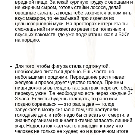
вредной пище. Запекай куриную грудку с овощами и
не жирным сыром, готовь стейки лосося, делай
овощные салаты, а когда тебе захочется вспомнить
вкус макарон, то не забывай про изделия из
цельнозерновой муки. На просторах интернета ты
сможешь найти множество рецептов полезных и
вкусных лакомств, где уже подсчитаны ккал и БЖУ
на порцию.
Для того, чтобы фигура стала подтянутой,
необходимо питаться дробно. Ешь часто, но
небольшими порциями. Переедание растягивает
желудок и провоцирует чувство голода. Приемы
пищи должны выглядеть так: завтpaк, перекус, обед,
перекус, ужин. Т.е необходимо есть через каждые 2-
3 часа. Если ты будешь голодать, то рано или
поздно сорвешься — это раз, а два — голод
запускает в мозгу сигнал о том, что наступили
голодные дни, и тебя надо бы спасать от cмepти, а
значит организм начинает активно запасать лишний
жир. Недостаток ккал часто приводит к тому, что
человек не только не худеет, но и в конечном итоге