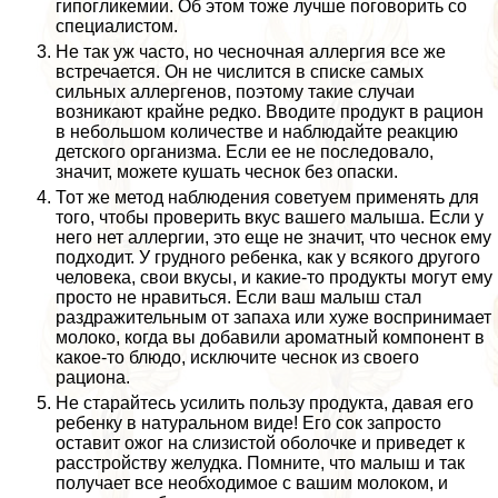
гипогликемии. Об этом тоже лучше поговорить со
специалистом.
Не так уж часто, но чесночная аллергия все же
встречается. Он не числится в списке самых
сильных аллергенов, поэтому такие случаи
возникают крайне редко. Вводите продукт в рацион
в небольшом количестве и наблюдайте реакцию
детского организма. Если ее не последовало,
значит, можете кушать чеснок без опаски.
Тот же метод наблюдения советуем применять для
того, чтобы проверить вкус вашего малыша. Если у
него нет аллергии, это еще не значит, что чеснок ему
подходит. У грудного ребенка, как у всякого другого
человека, свои вкусы, и какие-то продукты могут ему
просто не нравиться. Если ваш малыш стал
раздражительным от запаха или хуже воспринимает
молоко, когда вы добавили ароматный компонент в
какое-то блюдо, исключите чеснок из своего
рациона.
Не старайтесь усилить пользу продукта, давая его
ребенку в натуральном виде! Его сок запросто
оставит ожог на слизистой оболочке и приведет к
расстройству желудка. Помните, что малыш и так
получает все необходимое с вашим молоком, и