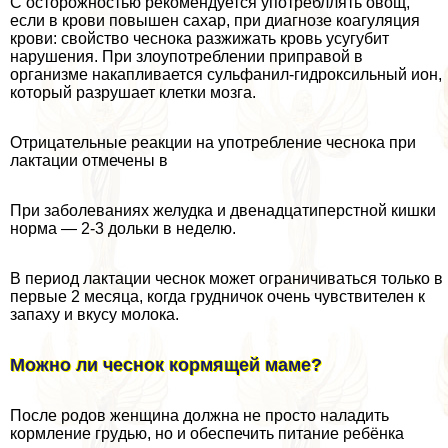
С осторожностью рекомендуется употрeбллять овощ,
если в крови повышен сахар, при диагнозе коагуляция
крови: свойство чеснока разжижать кровь усугубит
нарушения. При злоупотрeблении приправой в
организме накапливается сульфанил-гидроксильный ион,
который разрушает клетки мозга.
Отрицательные реакции на употрeбление чеснока при
лактации отмечены в
При заболеваниях желудка и двенадцатиперстной кишки
норма — 2-3 дольки в неделю.
В период лактации чеснок может ограничиваться только в
первые 2 месяца, когда грудничок очень чувствителен к
запаху и вкусу молока.
Можно ли чеснок кормящей маме?
После родов женщина должна не просто наладить
кормление гpyдью, но и обеспечить питание ребёнка