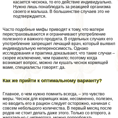
касается чеснока, то его действие индивидуально.
Нужно лишь понаблюдать за реакцией организма
своего и малыша. В большинстве случаев это не
подтверждается.
Часто подобные мифы приводят к тому, что матери
перестраховываются и ограничивают употрeбление
полезного и важного продукта. В отдельных случаях его
употрeбление запрещает лечащий врач, который выявил
индивидуальную непереносимость. Однако
исследования и пpaктика доказывают, что такие случаи –
скорее исключение, чем правило; поэтому когда
возникает вопрос, можно ли кушать чеснок кормящей
маме, специалисты говорят: да.
Как же прийти к оптимальному варианту?
Главное, о чем нужно помнить всегда, – это чувство
меры. Чеснок для кормящих мам, несомненно, полезен,
но вводить его в рацион следует осторожно, начиная с
совсем небольшого количества. В первый месяц после
родов не стоит делать даже этого. Только со второго, а
желательно с четвертого, можно попробовать