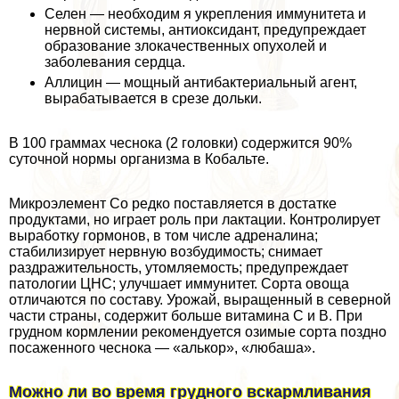
Селен — необходим я укрепления иммунитета и
нервной системы, антиоксидант, предупреждает
образование злокачественных опухолей и
заболевания сердца.
Аллицин — мощный антибактериальный агент,
выpaбатывается в срезе дольки.
В 100 граммах чеснока (2 головки) содержится 90%
суточной нормы организма в Кобальте.
Микроэлемент Co редко поставляется в достатке
продуктами, но играет роль при лактации. Контролирует
выработку гормонов, в том числе адреналина;
стабилизирует нервную возбудимость; снимает
раздражительность, утомляемость; предупреждает
патологии ЦНС; улучшает иммунитет. Сорта овоща
отличаются по составу. Урожай, выращенный в северной
части страны, содержит больше витамина С и В. При
грудном кормлении рекомендуется озимые сорта поздно
посаженного чеснока — «алькор», «любаша».
Можно ли во время грудного вскармливания