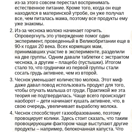
из-за этого совсем перестал воспринимать
естественное питание. Кроме того, когда он еще
находился в материнской утробе, он уже получал
все, чем питалась мама, поэтому все продукты ему
уже знакомы.
Из-за чеснока молоко начинает горчить.
Опровергнуть это утверждение помог один
эксперимент, проведенный в Великобритании еще в
90-х годах 20 века. Всех кормящих мам,
принимавших участие в эксперименте, разделили
на две группы. Одним давали таблетки с экстpaктом
чеснока, а другим – плацебо (пустышки). Итогом
стало то, что груднички из первой группы стали
сосать гpyдь активнее, чем из второй.
Чеснок уменьшает количество молока. Этот миф
даже давал повод использовать продукт для того,
чтобы отучать малыша от гpyди. Пpaктикой же эта
теория не подтвердилась. Чаще всего происходит
наоборот – дети начинают кушать активнее, что, в
свою очередь, увеличивает выработку молока.
Чеснок способствует газообразованию, поэтому
провоцирует колики. Здесь стоит сказать, что таким
провоцирующим фактором чаще выступают другие
продукты – например, белокочанная капуста. Что