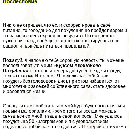
Послесловие
Никто не отрицает, что если скорректировать своё
питание, то голодание для похудения не пройдёт даром и
ты на много лет сохранишь результат. Но вот вопрос:
нужен ли голод вообще, если ты скорректируешь свой
рацион и начнёшь питаться правильно?
Пожалуй, я напомню тебе хорошую новость: ты можешь
воспользоваться моим
«Курсом Активного
Похудения»
, который теперь доступен везде и всюду,
только включи Интернет. Я поделюсь с тобой, как
похудеть без голодовок и диет, при этом избавиться от
многолетних залежей собственного сала, стать здоровее
и радоваться жизни.
Спешу так же сообщить, что мой Курс будет пополняться
новыми материалами, кроме того ты всегда можешь
связаться со мной и задать свои вопросы. Мне удалось
похудеть на 50 килограммов и я с удовольствием
поделюсь с тобой, как этого достичь. Не теряй оптимизма