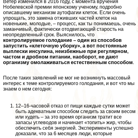
Ветер изменился в 2016 году, с момента вручения
Нобелевской премии японскому ученому, подробно
описавшему механизм аутофагии клеток. Если очень
упрощать, это замена отживших частей клеток на
новенькие, молодые, – процесс, как ты понимаешь, очень
заманчивый, фактически отодвигающий старость на
неопределенный срок. Выяснилось, что
контролируемое голодание – один из способов
запустить «клеточную уборку», а вот постоянные
выплески инсулина, неизбежные при регулярном,
частом и дробном питании, наоборот, не дают
организму омолаживаться естественным способом
.
После таких заявлений не мог не возникнуть массовый
интерес к теме контролируемого голодания, и вот что мы
знаем о нем сегодня:
12–16-часовой отказ от пищи каждые сутки может
быть адекватным способом следить за своим весом
или худеть – за это время организм тратит все
запасы углеводов и начинает «топить» жир, чтобы
обеспечить себя энергией. Эксперименты успешно
доказали, что за 6 месяцев люди, которые