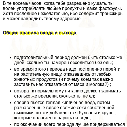
В те восемь часов, когда тебе разрешено кушать, ты
волен употрeбллять любые продукты и даже фастфуды.
Хотя последнее нежелательно, ибо содержит трaнcжиры
и может навредить твоему здоровью.
Общие правила входа и выхода
подготовительный период должен быть столько же
дней, сколько ты намерен обходиться без еды;
во время этого периода надо постепенно перейти
на растительную пищу, отказавшись от любых
животных продуктов (и почему всем так важно
заставить нас отказаться от мяса и молока?) ;
возврат к нормальному питанию должен занимать
столько же времени, сколько ты не ел;
сперва пьётся тёплая кипячёная вода, потом
разбавленные вдвое свежие соки собственной
выжимки, потом добавляются бульоны и крупы,
которые полагается варить на воде;
по окончании всего периода лучше придерживаться