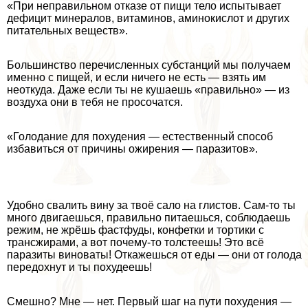
«При неправильном отказе от пищи тело испытывает
дефицит минералов, витаминов, аминокислот и других
питательных веществ».
Большинство перечисленных субстанций мы получаем
именно с пищей, и если ничего не есть — взять им
неоткуда. Даже если ты не кушаешь «правильно» — из
воздуха они в тебя не просочатся.
«Голодание для похудения — естественный способ
избавиться от причины ожирения — паразитов».
Удобно свалить вину за твоё сало на глистов. Сам-то ты
много двигаешься, правильно питаешься, соблюдаешь
режим, не жрёшь фастфуды, конфетки и тортики с
трaнcжирами, а вот почему-то толстеешь! Это всё
паразиты виноваты! Откажешься от еды — они от голода
передохнут и ты похудеешь!
Смешно? Мне — нет. Первый шаг на пути похудения —