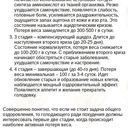
синтеза аминокислот из тканей организма. Резко
ухудшается самочувствие, появляется слабость,
головные боли, усиливается раздражительность,
ощущается запах ацетона от кожи и изо рта. Это
состояние называется ацидотическим кризом.
Потеря веса замедляется до 300-500 г в сутки.
3 стадия – компенсирующий ацидоз. Длится до
наступления второго криза (до 20-25 дня).
Состояние нормализуется, потеря веса снижается
до 100-200 г в сутки. С приближением второго криза
начинают обостряться старые заболевания,
ухудшается самочувствие и настроение.
4 стадия – завершающая (до 40-го дня). Потеря
веса минимальная – 100 г за 3-4 суток. Идет
обновление старых и образование новых клеток,
наблюдается мощный оздоровительный эффект.
Появляется аппетит и желание прекратить
голодовку.
Совершенно понятно, что если не стоит задача общего
оздоровления, то голодающего ради похудения должны
интересовать первые две стадии, когда происходит
наиболее активная потеря веса.