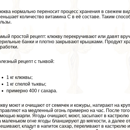
юква нормально переносит процесс хранения в свежем виде
еньшает количество витамина С в её составе. Таким способ
льзы.
мый простой рецепт: клюкву перекручивают или давят вру
ерильные банки и плотно закрывают крышками. Продукт хра
работки.
лезный рецепт с тыквой:
1 кг клюквы;
1 кг спелой тыквы;
примерно 400 г сахара.
кву моют и очищают от семечек и кожуры, натирают на кру
правляют на медленный огонь примерно на час. После того, 
мощью марли. Ягоды очищают, моют, засыпают в кастрюлю 
 маленьком огне ягоды бланшируют до мягкости, а далее о
ешивают, кладут в напиток сахар, переливают в кастрюлю и