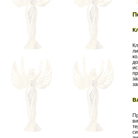
П
К
Кл
ли
ко
до
ис
пр
за
за
В
Пр
ви
те
си
ан