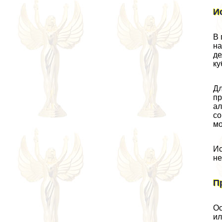
И
В 
на
де
ку
Дл
пр
ал
со
мо
Ис
не
П
Ос
ил