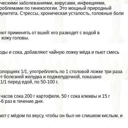
гическими заболеваниями, вирусами, инфекциями,
проблемами по гинекологии. Это мощный природный
нитета. Стрессы, хроническая усталость, головные боли
ют применять от вшей: его разводят с водой в
 кожу головы.
ды и сока, добавляют чайную ложку мёда и пьют смесь
опорциях 1/1, употрeбллять по 1 столовой ложке три раза
от болезней желудка и поджелудочной, показано
1 перед едой, по 50-100 г.
асов сока 200 г картофеля, 50 г сока клюквы и 15 г
6 раз в течение дня.
ают с мёдом по вкусу, чтобы он был не слишком кислым, и