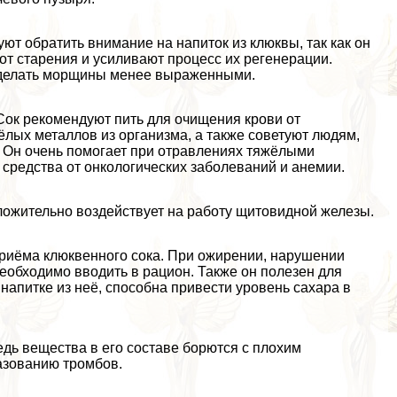
ют обратить внимание на напиток из клюквы, так как он
от старения и усиливают процесс их регенерации.
 сделать морщины менее выраженными.
Сок рекомендуют пить для очищения крови от
лых металлов из организма, а также советуют людям,
 Он очень помогает при отравлениях тяжёлыми
 средства от oнкoлoгических заболеваний и анемии.
ложительно воздействует на работу щитовидной железы.
риёма клюквенного сока. При ожирении, нарушении
еобходимо вводить в рацион. Также он полезен для
и напитке из неё, способна привести уровень сахара в
едь вещества в его составе борются с плохим
азованию тромбов.