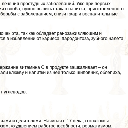
 лечения простудных заболеваний. Уже при первых
 озноба, нужно выпить стакан напитка, приготовленного
я борьбы с заболеванием, снизит жар и воспалительные
очек рта, так как обладает ранозаживляющим и
ся в избавлении от кариеса, пародонтоза, зубного налёта.
ержание витамина С в продукте зашкаливает – он
али клюкву и напитки из неё только шиповник, облепиха,
 г углеводов.
ами и целителями. Начиная с 17 века, сок клюквы
нозом, ухудшением работоспособности, ревматизмом,