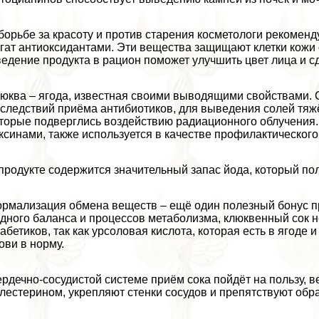
борьбе за красоту и против старения косметологи рекоменду
гат антиоксидантами. Эти вещества защищают клетки кожи 
едение продукта в рацион поможет улучшить цвет лица и
юква – ягода, известная своими выводящими свойствами. 
следствий приёма антибиотиков, для выведения солей тяжё
торые подверглись воздействию радиационного облучения.
ксинами, также используется в качестве профилактического
продукте содержится значительный запас йода, который по
рмализация обмена веществ – ещё один полезный бонус п
дного баланса и процессов метаболизма, клюквенный сок н
абетиков, так как урсоловая кислота, которая есть в ягоде 
ови в норму.
рдечно-сосудистой системе приём сока пойдёт на пользу, в
лестерином, укрепляют стенки сосудов и препятствуют обр