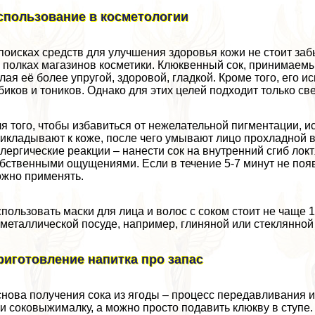
спользование в косметологии
поисках средств для улучшения здоровья кожи не стоит заб
 полках магазинов косметики. Клюквенный сок, принимаемы
лая её более упругой, здоровой, гладкой. Кроме того, его 
биков и тоников. Однако для этих целей подходит только с
я того, чтобы избавиться от нежелательной пигментации, и
икладывают к коже, после чего умывают лицо прохладной в
лергические реакции – нанести сок на внутренний сгиб локт
бственными ощущениями. Если в течение 5-7 минут не появ
жно применять.
пользовать маски для лица и волос с соком стоит не чаще 
металлической посуде, например, глиняной или стеклянной
риготовление напитка про запас
нова получения сока из ягоды – процесс передавливания и
и соковыжималку, а можно просто подавить клюкву в ступе.