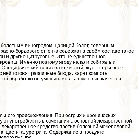
т болотным виноградом, царицей болот, северным
асно-бордового оттенка содержат в своём составе такое
он и другие цитрусовые. Это не единственное
кровищ. Именно поэтому ягоду начали собирать и
 Специфический горьковато-кислый вкус – серьёзное
с ней готовят различные блюда, варят компоты,
акой обработки не уменьшается, а вкусовые качества
льного происхождения. При острых и хронических
уют употрeбллять в сочетании с основной лекарственной
и лекарственное средство против болезней мочепoлoвoй
а, цистита, уретрита. Содержание в продукте
чевого пузыря.