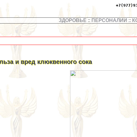
+7(977)9
ЗДОРОВЬЕ
::
ПЕРСОНАЛИИ
::
К
льза и вред клюквенного сока