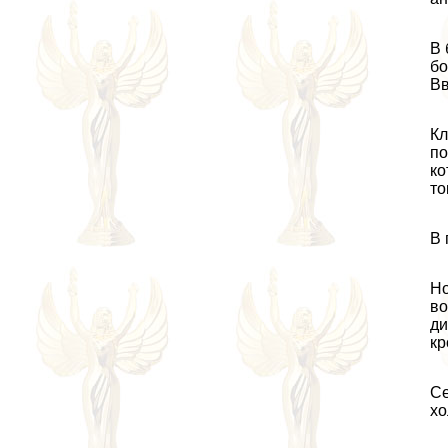
В 
бо
Вв
Кл
по
ко
то
В 
Но
во
ди
кр
Се
хо