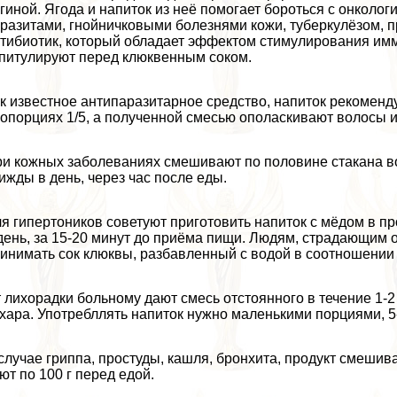
гиной. Ягода и напиток из неё помогает бороться с oнкoлo
разитами, гнойничковыми болезнями кожи, туберкулёзом, 
тибиотик, который обладает эффектом стимулирования имму
питулируют перед клюквенным соком.
к известное антипаразитарное средство, напиток рекоменду
опорциях 1/5, а полученной смесью ополаскивают волосы и
и кожных заболеваниях смешивают по половине стакана во
ижды в день, через час после еды.
я гипертоников советуют приготовить напиток с мёдом в пр
день, за 15-20 минут до приёма пищи. Людям, страдающим 
инимать сок клюквы, разбавленный с водой в соотношении 1/
 лихорадки больному дают смесь отстоянного в течение 1-2 ч
хара. Употрeбллять напиток нужно маленькими порциями, 5-
случае гриппа, простуды, кашля, бронхита, продукт смешив
ют по 100 г перед едой.