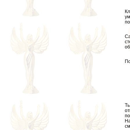
Кл
ум
по
Са
ст
об
По
Ты
от
по
На
см