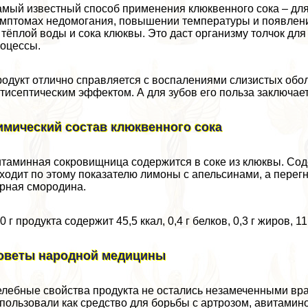
мый известный способ применения клюквенного сока – для
мптомах недомогания, повышении температуры и появлении
 тёплой воды и сока клюквы. Это даст организму толчок дл
оцессы.
одукт отлично справляется с воспалениями слизистых обол
тисептическим эффектом. А для зубов его польза заключает
имический состав клюквенного сока
таминная сокровищница содержится в соке из клюквы. Сод
ходит по этому показателю лимоны с апельсинами, а перегн
рная смородина.
0 г продукта содержит 45,5 ккал, 0,4 г белков, 0,3 г жиров, 11
оветы народной медицины
лебные свойства продукта не остались незамеченными врач
пользовали как средство для борьбы с артрозом, авитами