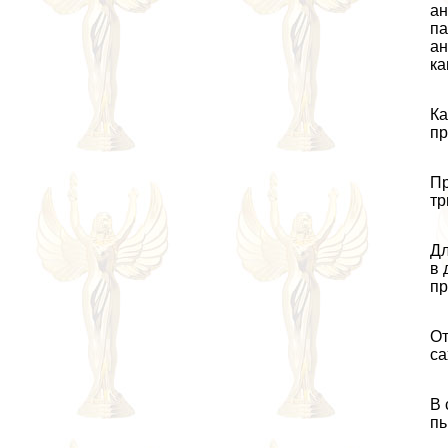
ан
па
ан
ка
Ка
пр
Пр
тр
Дл
в 
пр
От
са
В 
пь