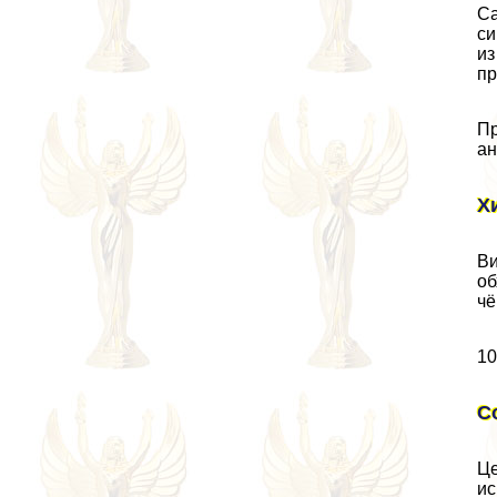
Са
си
из
пр
Пр
ан
Х
Ви
об
чё
10
С
Це
ис