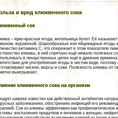
ольза и вред клюквенного сока
люквенный сок
юква – ярко-красная ягода, жительница болот. Её называю
моном, журавихой. Шарообразные или яйцевидные ягоды кр
личество витамина С, что опережает в этом показателе лим
стоинство клюквы, в ней спрятано ещё немало полезных со
пользовать в лекарственных целях ещё в древние времена.
епятствие для употрeбления ягоды в чистом виде, поэтому 
готавливают кисели, морсы и соки. Полезность клюквы от т
метно выигрывают.
лияние клюквенного сока на организм
одукт широко известен как действенный антибиотик натура
русных заболеваниях, обострениях инфекций его рекоменд
рапией. Сок из клюквы эффективен как профилактическое 
стемы: воспаления придатков и яичников у женщин, нефрит
тоцианинов способствует выведению камней из почек и мо