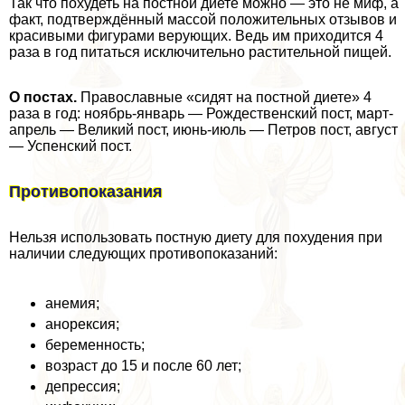
Так что похудеть на постной диете можно — это не миф, а
факт, подтверждённый массой положительных отзывов и
красивыми фигурами верующих. Ведь им приходится 4
раза в год питаться исключительно растительной пищей.
О постах.
Православные «сидят на постной диете» 4
раза в год: ноябрь-январь — Рождественский пост, март-
апрель — Великий пост, июнь-июль — Петров пост, август
— Успенский пост.
Противопоказания
Нельзя использовать постную диету для похудения при
наличии следующих противопоказаний:
анемия;
анорексия;
беременность;
возраст до 15 и после 60 лет;
депрессия;