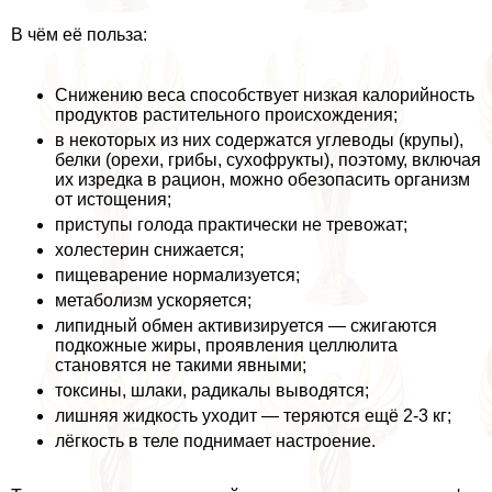
В чём её польза:
Снижению веса способствует низкая калорийность
продуктов растительного происхождения;
в некоторых из них содержатся углеводы (крупы),
белки (орехи, грибы, сухофрукты), поэтому, включая
их изредка в рацион, можно обезопасить организм
от истощения;
приступы голода пpaктически не тревожат;
холестерин снижается;
пищеварение нормализуется;
метаболизм ускоряется;
липидный обмен активизируется — сжигаются
подкожные жиры, проявления целлюлита
становятся не такими явными;
токсины, шлаки, радикалы выводятся;
лишняя жидкость уходит — теряются ещё 2-3 кг;
лёгкость в теле поднимает настроение.