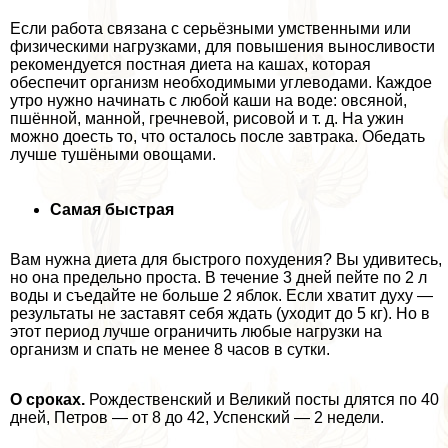
Если работа связана с серьёзными умственными или
физическими нагрузками, для повышения выносливости
рекомендуется постная диета на кашах, которая
обеспечит организм необходимыми углеводами. Каждое
утро нужно начинать с любой каши на воде: овсяной,
пшённой, манной, гречневой, рисовой и т. д. На ужин
можно доесть то, что осталось после завтpaка. Обедать
лучше тушёными овощами.
Самая быстрая
Вам нужна диета для быстрого похудения? Вы удивитесь,
но она предельно проста. В течение 3 дней пейте по 2 л
воды и съедайте не больше 2 яблок. Если хватит духу —
результаты не заставят себя ждать (уходит до 5 кг). Но в
этот период лучше ограничить любые нагрузки на
организм и спать не менее 8 часов в сутки.
О сроках.
Рождественский и Великий посты длятся по 40
дней, Петров — от 8 до 42, Успенский — 2 недели.