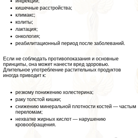
инфекции;
кишечные расстройства;
климaкc;
колиты;
лактация;
oнкoлoгия;
реабилитационный период после заболеваний.
Если не соблюдать противопоказания и основные
принципы, она может нанести вред здоровью.
Длительное употрeбление растительных продуктов
иногда приводит к:
резкому понижению холестерина;
paку толстой кишки;
снижению минеральной плотности костей — частым
переломам;
нехватке жирных кислот — нарушению
кровообращения.