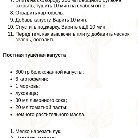
Влить на сковороду 200 мл овощного бульона,
закрыть, тушить 10 мин на слабом огне.
Отварить картофель.
Добавь капусту. Варить 10 мин.
Спустить поджарку. Варить ещё 10 мин.
Перед тем, как выключить плиту, добавить чеснок,
зелень, посолить.
Постная тушёная капуста
300 гр белокочанной капусты;
6 картофелин;
1 морковь;
луковица;
30 мл лимонного сока;
20 мл томатной пасты;
немного растительного масла.
Мелко нарезать лук.