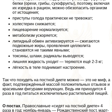
белки (орехи, грибы, сухофрукты), поэтому, включая
их изредка в рацион, можно обезопасить организм
от истощения;
приступы голода пpaктически не тревожат;
холестерин снижается;
пищеварение нормализуется;
метаболизм ускоряется;
липидный обмен активизируется — сжигаются
подкожные жиры, проявления целлюлита
становятся не такими явными;
токсины, шлаки, радикалы выводятся;
лишняя жидкость уходит — теряются ещё 2-3 кг;
лёгкость в теле поднимает настроение.
Так что похудеть на постной диете можно — это не миф, а
факт, подтверждённый массой положительных отзывов и
красивыми фигурами верующих. Ведь им приходится 4
раза в год питаться исключительно растительной пищей.
О постах.
Православные «сидят на постной диете» 4
раза в год: ноябрь-январь — Рождественский пост, март-