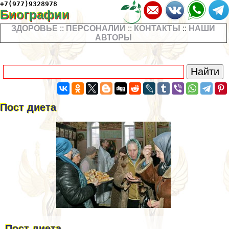
+7(977)9328978
Биографии
ЗДОРОВЬЕ
::
ПЕРСОНАЛИИ
::
КОНТАКТЫ
::
НАШИ
АВТОРЫ
Пост диета
Пост диета