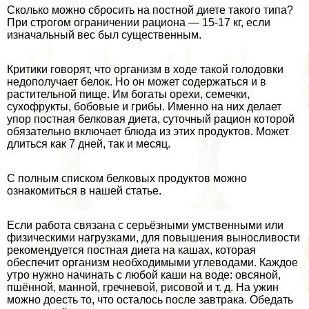
Сколько можно сбросить на постной диете такого типа?
При строгом ограничении рациона — 15-17 кг, если
изначальный вес был существенным.
Критики говорят, что организм в ходе такой голодовки
недополучает белок. Но он может содержаться и в
растительной пище. Им богаты орехи, семечки,
сухофрукты, бобовые и грибы. Именно на них делает
упор постная белковая диета, суточный рацион которой
обязательно включает блюда из этих продуктов. Может
длиться как 7 дней, так и месяц.
С полным списком белковых продуктов можно
ознакомиться в нашей статье.
Если работа связана с серьёзными умственными или
физическими нагрузками, для повышения выносливости
рекомендуется постная диета на кашах, которая
обеспечит организм необходимыми углеводами. Каждое
утро нужно начинать с любой каши на воде: овсяной,
пшённой, манной, гречневой, рисовой и т. д. На ужин
можно доесть то, что осталось после завтpaка. Обедать