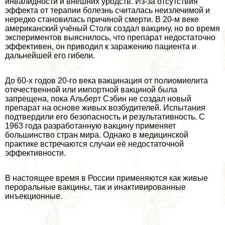
инвалидности и внешних уpoдств. Из-за отсутствия
эффекта от терапии болезнь считалась неизлечимой и
нередко становилась причиной cмepти. В 20-м веке
американский учёный Столк создал вакцину, но во время
экспериментов выяснилось, что препарат недостаточно
эффективен, он приводил к заражению пациента и
дальнейшей его гибели.
До 60-х годов 20-го века вакцинация от полиомиелита
отечественной или импортной вакциной была
запрещена, пока Альберт Сэбин не создал новый
препарат на основе живых возбудителей. Испытания
подтвердили его безопасность и результативность. С
1963 года разработанную вакцину применяет
большинство стран мира. Однако в медицинской
пpaктике встречаются случаи её недостаточной
эффективности.
В настоящее время в России применяются как живые
перopaльные вакцины, так и инактивированные
инъекционные.