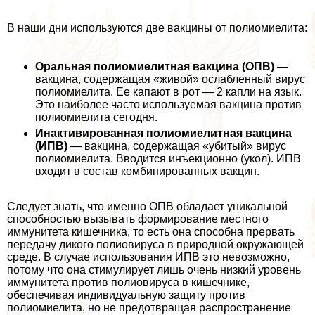
В наши дни используются две вакцины от полиомиелита:
Оральная полиомиелитная вакцина (ОПВ)
—
вакцина, содержащая «живой» ослабленный вирус
полиомиелита. Ее капают в рот — 2 капли на язык.
Это наиболее часто используемая вакцина против
полиомиелита сегодня.
Инактивированная полиомиелитная вакцина
(ИПВ)
— вакцина, содержащая «убитый» вирус
полиомиелита. Вводится инъекционно (укол). ИПВ
входит в состав комбинированных вакцин.
Следует знать, что именно ОПВ обладает уникальной
способностью вызывать формирование местного
иммунитета кишечника, то есть она способна прервать
передачу дикого полиовируса в природной окружающей
среде. В случае использования ИПВ это невозможно,
потому что она стимулирует лишь очень низкий уровень
иммунитета против полиовируса в кишечнике,
обеспечивая индивидуальную защиту против
полиомиелита, но не предотвращая распространение