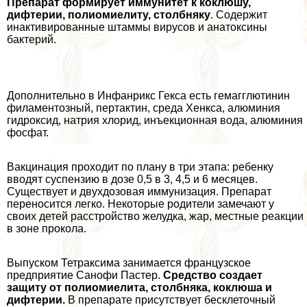
Препарат формирует иммунитет к коклюшу,
дифтерии, полиомиелиту, столбняку
. Содержит
инактивированные штаммы вирусов и анатоксины
бактерий.
Дополнительно в Инфанрикс Гекса есть гемагглютинин
филаментозный, пертактин, среда Хенкса, алюминия
гидроксид, натрия хлорид, инъекционная вода, алюминия
фосфат.
Вакцинация проходит по плану в три этапа: ребенку
вводят суспензию в дозе 0,5 в 3, 4,5 и 6 месяцев.
Существует и двухдозовая иммунизация. Препарат
переносится легко. Некоторые родители замечают у
своих детей расстройство желудка, жар, местные реакции
в зоне прокола.
Выпуском Тетpaксима занимается французское
предприятие Санофи Пастер.
Средство создает
защиту от полиомиелита, столбняка, коклюша и
дифтерии.
В препарате присутствует бесклеточный