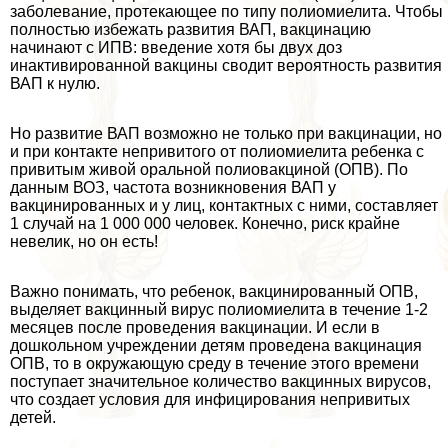
заболевание, протекающее по типу полиомиелита. Чтобы
полностью избежать развития ВАП, вакцинацию
начинают с ИПВ: введение хотя бы двух доз
инактивированной вакцины сводит вероятность развития
ВАП к нулю.
Но развитие ВАП возможно не только при вакцинации, но
и при контакте непривитого от полиомиелита ребенка с
привитым живой opaльной полиовакциной (ОПВ). По
данным ВОЗ, частота возникновения ВАП у
вакцинированных и у лиц, контактных с ними, составляет
1 случай на 1 000 000 человек. Конечно, риск крайне
невелик, но он есть!
Важно понимать, что ребенок, вакцинированный ОПВ,
выделяет вакцинный вирус полиомиелита в течение 1-2
месяцев после проведения вакцинации. И если в
дошкольном учреждении детям проведена вакцинация
ОПВ, то в окружающую среду в течение этого времени
поступает значительное количество вакцинных вирусов,
что создает условия для инфицирования непривитых
детей.