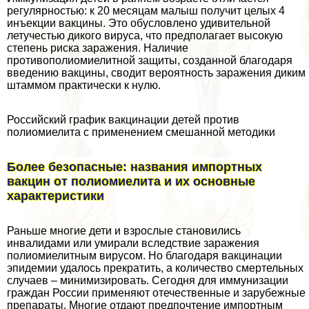
регулярностью: к 20 месяцам малыш получит целых 4
инъекции вакцины. Это обусловлено удивительной
летучестью дикого вируса, что предполагает высокую
степень риска заражения. Наличие
противополиомиелитной защиты, созданной благодаря
введению вакцины, сводит вероятность заражения диким
штаммом пpaктически к нулю.
Российский график вакцинации детей против
полиомиелита с применением смешанной методики
Более безопасные: названия импортных
вакцин от полиомиелита и их основные
хаpaктеристики
Раньше многие дети и взрослые становились
инвалидами или умирали вследствие заражения
полиомиелитным вирусом. Но благодаря вакцинации
эпидемии удалось прекратить, а количество cмepтельных
случаев – минимизировать. Сегодня для иммунизации
граждан России применяют отечественные и зарубежные
препараты. Многие отдают предпочтение импортным