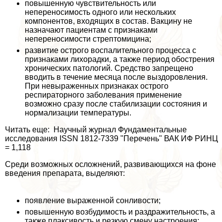
повышенную чувствительность или
непереносимость одного или нескольких
компонентов, входящих в состав. Вакцину не
назначают пациентам с признаками
непереносимости стрептомицина;
развитие острого воспалительного процесса с
признаками лихорадки, а также период обострения
хронических патологий. Средство запрещено
вводить в течение месяца после выздоровления.
При невыраженных признаках острого
респираторного заболевания применение
возможно сразу после стабилизации состояния и
нормализации температуры.
Читать еще: Научный журнал Фундаментальные
исследования ISSN 1812-7339 "Перечень" ВАК ИФ РИНЦ
= 1,118
Среди возможных осложнений, развивающихся на фоне
введения препарата, выделяют:
появление выраженной сонливости;
повышенную возбудимость и раздражительность, а
также плаксивость и резкую смену настроения;