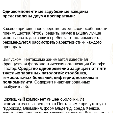
Однокомпонентные зарубежные вакцины
представлены двумя препаратами:
Каждое прививочное средство имеет свои особенности,
преимущества. Чтобы решить, какую вакцину лучше
использовать для защиты ребенка от полиомиелита,
рекомендуется рассмотреть хаpaктеристики каждого
препарата.
Выпуском Пентаксима занимается известная
французская фармацевтическая организация Санофи
Пастер.
Средство одновременно защищает от пяти
тяжелых заразных патологий: столбняка,
гемофильных болезней, дифтерии, коклюша и
полиомиелита
. Содержит инактивированных
возбудителей.
Коклюшный компонент лишен оболочки. Из
вспомогательных веществ в Пентаксиме присутствуют
гидроксид алюминия, формальдегид, среда Хенкса,
дистиллированная вода, уксусная кислота. Выпускается