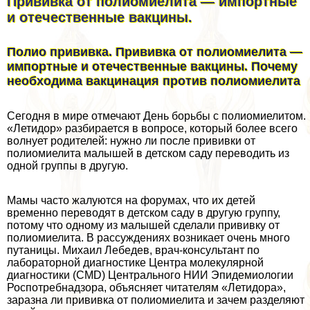
Прививка от полиомиелита — импортные
и отечественные вакцины.
Полио прививка. Прививка от полиомиелита —
импортные и отечественные вакцины. Почему
необходима вакцинация против полиомиелита
Сегодня в мире отмечают День борьбы с полиомиелитом.
«Летидор» разбирается в вопросе, который более всего
волнует родителей: нужно ли после прививки от
полиомиелита малышей в детском саду переводить из
одной группы в другую.
Мамы часто жалуются на форумах, что их детей
временно переводят в детском саду в другую группу,
потому что одному из малышей сделали прививку от
полиомиелита. В рассуждениях возникает очень много
пyтaницы. Михаил Лебедев, врач-консультант по
лабораторной диагностике Центра молекулярной
диагностики (CMD) Центрального НИИ Эпидемиологии
Роспотребнадзора, объясняет читателям «Летидора»,
заразна ли прививка от полиомиелита и зачем разделяют