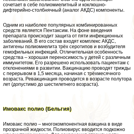
сочетает в себе полиомиелитный и коклюшно-
дифтерийно-столбнячный (аналог АКДС) компоненты.
Одним из наиболее популярных комбинированных
средств является Пентаксим. На фоне введения
препарата происходит защита от пяти инфекционных
заболеваний. В его состав входят комплекс АКДС,
антигены полиомиелита трёх серотипов и возбудителя
гемофильных инфекций. Отличительная особенность
средства – хорошая переносимость у детей с различным
иммунитетом. Его разрешено использовать пациентам с
отклонениями в развитии. Вакцинацию проводят трижды
с перерывом в 1,5 месяца, начиная с трёхмecячного
возраста. Ревакцинация проводится в возрасте полутора
лет (допустимо до шестилетнего возраста).
Имовакс полио (Бельгия)
Имовакс полио – многокомпонентная вакцина в виде
прозрачной жидкости. Полиовирус вводится подкожно