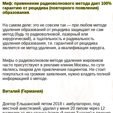
Миф: применение радиоволнового метода дает 100%
гарантию от рецидива (повторного появления)
образования.
На самом деле: это не совсем так — при любом методе
удаления образований от рецидива защищает не сам
метод (будь то радиоволновой, лазерный или
хирургический), а тщательность и радикальность
удаления образования, т.е. гарантией от рецидива
является не метод удаления, а квалификация хирурга.
Мифы о радиоволновом методе удаления жировиков
часто присутствуют в рекламе клиник Москвы, по сути
являясь пиаром для привлечения пациентов. Не стоит
покупаться на громкие заявления, нужно владеть полной
информацией о методе.
Виталий (Германия)
Доктор Ельшанский летом 2018 г. амбулаторно, под
местной анестезией, удалил у меня 20 липом через 12
разрезов за два сеанса (каждый около 3 часов) в течение