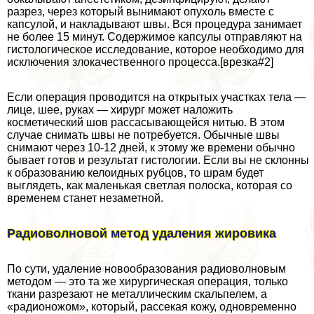
разрез, через который вынимают опухоль вместе с
капсулой, и накладывают швы. Вся процедypa занимает
не более 15 минут. Содержимое капсулы отправляют на
гистологическое исследование, которое необходимо для
исключения злокачественного процесса.[врезка#2]
Если операция проводится на открытых участках тела —
лице, шее, руках — хирург может наложить
косметический шов рассасывающейся нитью. В этом
случае снимать швы не потребуется. Обычные швы
снимают через 10-12 дней, к этому же времени обычно
бывает готов и результат гистологии. Если вы не склонны
к образованию келоидных рубцов, то шрам будет
выглядеть, как маленькая светлая полоска, которая со
временем станет незаметной.
Радиоволновой метод удаления жировика
По сути, удаление новообразования радиоволновым
методом — это та же хирургическая операция, только
ткани разрезают не металлическим скальпелем, а
«радионожом», который, рассекая кожу, одновременно