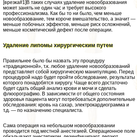
[врезка#1]В таких случаях удаление новообразования
может занять не один час и требует высокого
профессионализма. Как бы то ни было, чем меньше
новообразование, тем короче вмешательство, а значит —
меньше побочных эффектов, меньше риск осложнений,
меньше косметический дефект после операции.
Удаление липомы хирургическим путем
Правильнее было бы назвать эту процедуру
«традиционной», т.к. любое удаление новообразований
представляет собой хирургическую манипуляцию. Перед
процедурой надо будет пройти обследование, результаты
которого понадобятся хирургу. Чаще всего достаточно
будет сдать общий анализ крови и мочи и сделать
флюорографию. В зависимости от общего состояния
здоровья пациента могут потребоваться дополнительные
обследования: кровь на сахар, электрокардиограмма и
т.д. — по назначению специалиста.
Сама операция на небольшом новообразовании
проводится под местной анестезией. Операционное поле
обкалывают анестетиком, дезинфицируют, делают