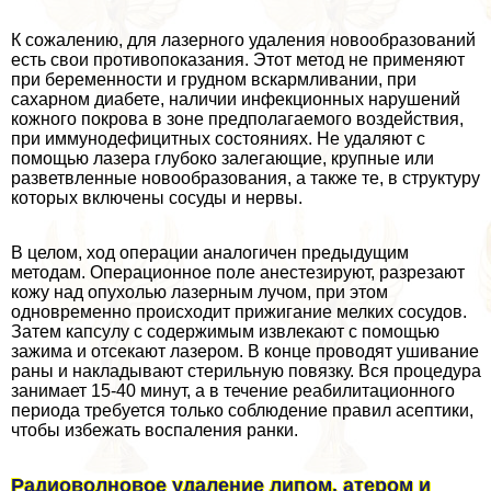
К сожалению, для лазерного удаления новообразований
есть свои противопоказания. Этот метод не применяют
при беременности и грудном вскармливании, при
сахарном диабете, наличии инфекционных нарушений
кожного покрова в зоне предполагаемого воздействия,
при иммунодефицитных состояниях. Не удаляют с
помощью лазера глубоко залегающие, крупные или
разветвленные новообразования, а также те, в структуру
которых включены сосуды и нервы.
В целом, ход операции аналогичен предыдущим
методам. Операционное поле анестезируют, разрезают
кожу над опухолью лазерным лучом, при этом
одновременно происходит прижигание мелких сосудов.
Затем капсулу с содержимым извлекают с помощью
зажима и отсекают лазером. В конце проводят ушивание
раны и накладывают стерильную повязку. Вся процедypa
занимает 15-40 минут, а в течение реабилитационного
периода требуется только соблюдение правил асептики,
чтобы избежать воспаления ранки.
Радиоволновое удаление липом, атером и