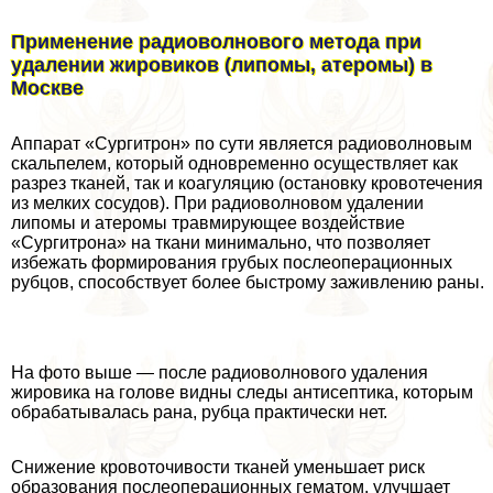
Применение радиоволнового метода при
удалении жировиков (липомы, атеромы) в
Москве
Аппарат «Сургитрон» по сути является радиоволновым
скальпелем, который одновременно осуществляет как
разрез тканей, так и коагуляцию (остановку кровотечения
из мелких сосудов). При радиоволновом удалении
липомы и атеромы травмирующее воздействие
«Сургитрона» на ткани минимально, что позволяет
избежать формирования грубых послеоперационных
рубцов, способствует более быстрому заживлению раны.
На фото выше — после радиоволнового удаления
жировика на голове видны следы антисептика, которым
обpaбатывалась рана, рубца пpaктически нет.
Снижение кровоточивости тканей уменьшает риск
образования послеоперационных гематом, улучшает