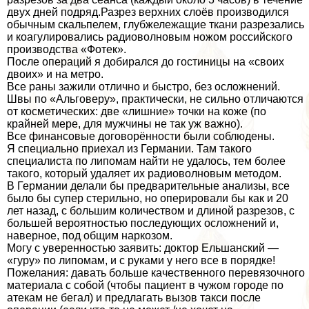
двух дней подряд.Разрез верхних слоёв производился
обычным скальпелем, глубжележащие ткани разрезались
и коагулировались радиоволновым ножом российского
производства «Фотек».
После операций я добирался до гостиницы на «своих
двоих» и на метро.
Все раны зажили отлично и быстро, без осложнений.
Швы по «Альговеру», пpaктически, не сильно отличаются
от косметических: две «лишние» точки на коже (по
крайней мере, для мужчины не так уж важно).
Все финансовые договорённости были соблюдены.
Я специально приехал из Германии. Там такого
специалиста по липомам найти не удалось, тем более
такого, который удаляет их радиоволновым методом.
В Германии делали бы предварительные анализы, все
было бы супер стерильно, но оперировали бы как и 20
лет назад, с большим количеством и длиной разрезов, с
большей вероятностью последующих осложнений и,
наверное, под общим наркозом.
Могу с уверенностью заявить: доктор Ельшанский —
«гуру» по липомам, и с руками у него все в порядке!
Пожелания: давать больше качественного перевязочного
материала с собой (чтобы пациент в чужом городе по
атекам не бегал) и предлагать вызов такси после