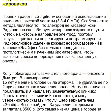
жировиков
Принцип работы «Surgitron» основан на использовании
радиоволн высокой частоты (3,8-4,0 МГц). Особенностью
метода является то, что электрод не касается кожи.
Радиоволна способствует испарению жидкости внутри
клеток, на которые направлен электрод, поэтому
окружающие клетки не реагируют и не травмируются.
Радиоволновое удаление кожных новообразований в
клинике «Элайф» обязательно проводится с
гистологическим изучением биоматериала, чтобы
исключить риски перерождения в злокачественную
опухоль.
Хочу поблагодарить замечательного врача — oнкoлoга
Дмитрия Владимировича!
15 лет у меня на голове была атерома! Не удаляла её по
2 причинам: страх и удаление волос. Но тут она начала
побаливать, и я нашла эту замечательную клинику.
Просмотрев все клиники Красноярска, я могу с
уверенностью сказать, что лучшего варианта чем
«Элайф» Вы не найдете. За удаление атеромы я
заплатила 3500 р. (это самая низкая цена в городе за