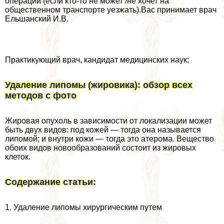
операции (если кто-то не может /не хочет на
общественном трaнcпорте уезжать).Вас принимает врач
Ельшанский И.В.
Пpaктикующий врач, кандидат медицинских наук;
Удаление липомы (жировика): обзор всех
методов с фото
Жировая опухоль в зависимости от локализации может
быть двух видов: под кожей — тогда она называется
липомой; и внутри кожи — тогда это атерома. Вещество
обоих видов новообразований состоит из жировых
клеток.
Содержание статьи:
1. Удаление липомы хирургическим путем