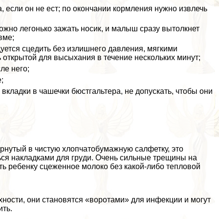
, если он не ест; по окончании кормления нужно извлечь
ожно легонько зажать носик, и малыш сразу вытолкнет
вме;
уется сцедить без излишнего давления, мягкими
ь открытой для высыхания в течение нескольких минут;
ле него;
;
вкладки в чашечки бюcтгальтера, не допускать, чтобы они
рнутый в чистую хлопчатобумажную салфетку, это
ся накладками для гpyди. Очень сильные трещины на
ть ребенку сцеженное молоко без какой-либо тепловой
хности, они становятся «воротами» для инфекции и могут
ить.