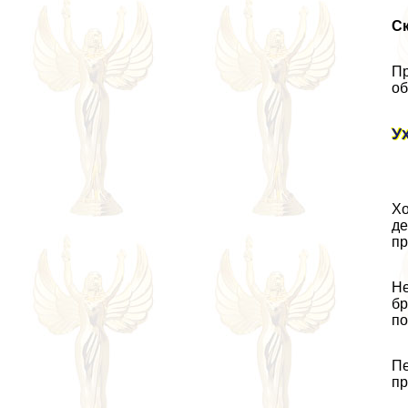
С
Пр
об
У
Хо
де
пр
Не
бр
по
Пе
пр