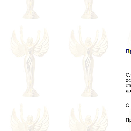
П
Сл
ос
ст
до
О 
Пр