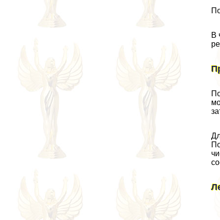
По
В 
ре
П
По
мо
за
Дл
По
чи
со
Л