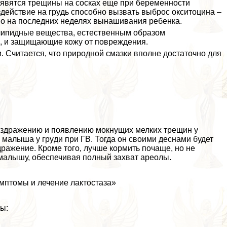
появятся трещины на сосках еще при беременности
действие на гpyдь способно вызвать выброс окситоцина –
но на последних неделях вынашивания ребенка.
 липидные вещества, естественным образом
, и защищающие кожу от повреждения.
 Считается, что природной смазки вполне достаточно для
аздражению и появлению мокнущих мелких трещин у
малыша у гpyди при ГВ. Тогда он своими деснами будет
ражение. Кроме того, лучше кормить почаще, но не
 малышу, обеспечивая полный захват ареолы.
имптомы и лечение лактостаза»
ы: