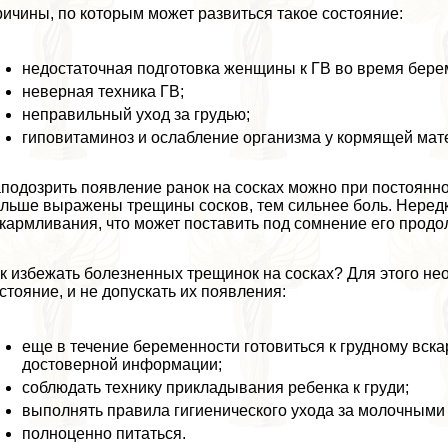
ичины, по которым может развиться такое состояние:
недостаточная подготовка женщины к ГВ во время берем
неверная техника ГВ;
неправильный уход за гpyдью;
гиповитаминоз и ослабление организма у кормящей мат
подозрить появление ранок на сосках можно при постоянн
льше выражены трещины сосков, тем сильнее боль. Неред
кармливания, что может поставить под сомнение его продо
к избежать болезненных трещинок на сосках? Для этого не
стояние, и не допускать их появления:
еще в течение беременности готовиться к грудному вск
достоверной информации;
соблюдать технику прикладывания ребенка к гpyди;
выполнять правила гигиенического ухода за молочными
полноценно питаться.