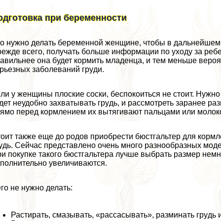
одготовка при беременности
о нужно делать беременной женщине, чтобы в дальнейшем
ежде всего, получать больше информации по уходу за ребе
авильнее она будет кормить младенца, и тем меньше вероят
рьезных заболеваний гpyди.
ли у женщины плоские соски, беспокоиться не стоит. Нужно 
дет неудобно захватывать гpyдь, и рассмотреть заранее ра
ямо перед кормлением их вытягивают пальцами или молоко
оит также еще до родов приобрести бюcтгальтер для кормл
yдь. Сейчас представлено очень много разнообразных мод
и покупке такого бюcтгальтера лучше выбрать размер немн
полнительно увеличиваются.
го не нужно делать:
Растирать, смазывать, «рассасывать», разминать гpyдь 