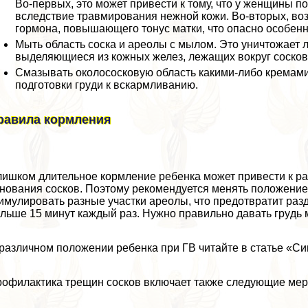
Во-первых, это может привести к тому, что у женщины 
вследствие травмирования нежной кожи. Во-вторых, воз
гормона, повышающего тонус матки, что опасно особен
Мыть область соска и ареолы с мылом. Это уничтожает
выделяющиеся из кожных желез, лежащих вокруг сосков
Смазывать околососковую область какими-либо кремами.
подготовки гpyди к вскармливанию.
равила кормления
ишком длительное кормление ребенка может привести к р
нования сосков. Поэтому рекомендуется менять положение 
имулировать разные участки ареолы, что предотвратит разд
льше 15 минут каждый раз. Нужно правильно давать гpyдь
различном положении ребенка при ГВ читайте в статье «С
офилактика трещин сосков включает также следующие мер