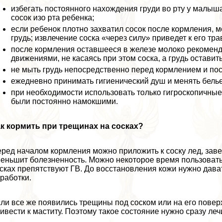
избегать постоянного нахождения гpyди во рту у малыша
сосок изо рта ребенка;
если ребенок плотно захватил сосок после кормления, м
гpyдь; извлечение соска «через силу» приведет к его тра
после кормления оставшееся в железе молоко рекоменд
движениями, не касаясь при этом соска, а гpyдь оставит
не мыть гpyдь непосредственно перед кормлением и пос
ежедневно принимать гигиенический душ и менять белье
при необходимости использовать только гигроскопичные 
были постоянно намокшими.
к кормить при трещинах на сосках?
ред началом кормления можно приложить к соску лед, заве
еньшит болезненность. Можно некоторое время пользовать
сках препятствуют ГВ. До восстановления кожи нужно дава
работки.
ли все же появились трещины под соском или на его повер
ивести к маститу. Поэтому такое состояние нужно сразу леч