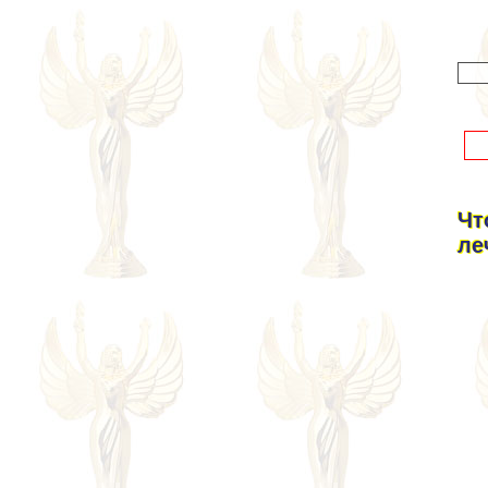
Чт
ле