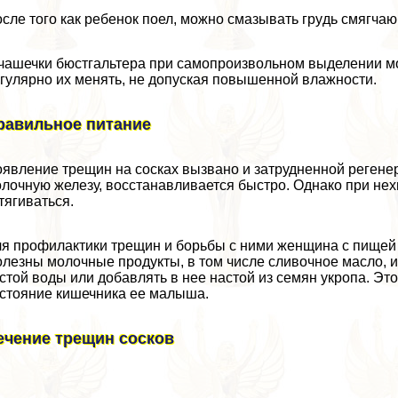
сле того как ребенок поел, можно смазывать гpyдь смягча
чашечки бюcтгальтера при самопроизвольном выделении мо
гулярно их менять, не допуская повышенной влажности.
равильное питание
явление трещин на сосках вызвано и затрудненной регене
лочную железу, восстанавливается быстро. Однако при не
тягиваться.
я профилактики трещин и борьбы с ними женщина с пищей 
лезны молочные продукты, в том числе сливочное масло, 
стой воды или добавлять в нее настой из семян укропа. Это
стояние кишечника ее малыша.
ечение трещин сосков