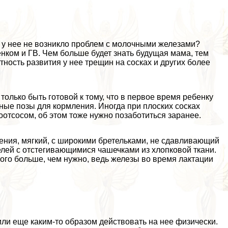
 у нее не возникло проблем с молочными железами?
нком и ГВ. Чем больше будет знать будущая мама, тем
ность развития у нее трещин на сосках и других более
только быть готовой к тому, что в первое время ребенку
зные позы для кормления. Иногда при плоских сосках
oтcocом, об этом тоже нужно позаботиться заранее.
ения, мягкий, с широкими бретельками, не сдавливающий
елей с отстегивающимися чашечками из хлопковой ткани.
ого больше, чем нужно, ведь железы во время лактации
или еще каким-то образом действовать на нее физически.