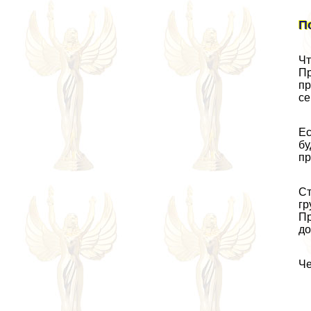
П
Чт
Пр
пр
се
Ес
бу
пр
Ст
гp
Пр
до
Че