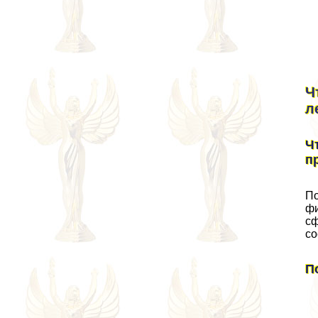
Ч
л
Ч
п
По
фи
сф
со
П