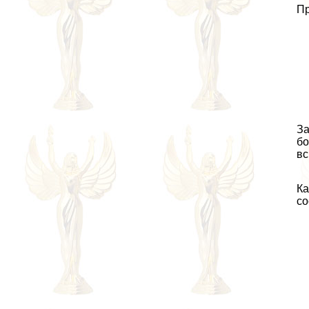
Пр
За
бо
вс
Ка
со