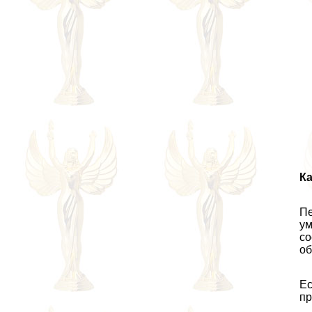
Ка
Пе
ум
со
об
Ес
пр