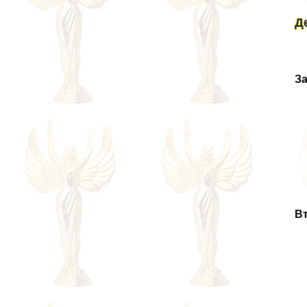
Д
За
Вт