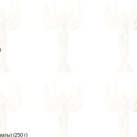
)
аты) (250 г)