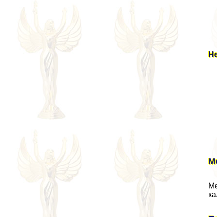
Н
М
Ме
ка