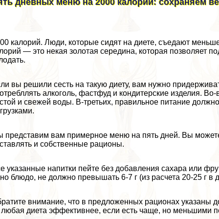
ять дневных меню на 2000 калорий: сохраняем в
00 калорий. Люди, которые сидят на диете, съедают меньш
лорий — это некая золотая середина, которая позволяет по
лодать.
ли вы решили сесть на такую диету, вам нужно придержива
отрeбллять алкоголь, фастфуд и кондитерские изделия. Во
стой и свежей воды. В-третьих, правильное питание должн
грузками.
 представим вам примерное меню на пять дней. Вы можете
ставлять и собственные рационы.
е указанные напитки пейте без добавления сахара или фру
но блюдо, не должно превышать 6-7 г (из расчета 20-25 г в д
ратите внимание, что в предложенных рационах указаны д
любая диета эффективнее, если есть чаще, но меньшими 