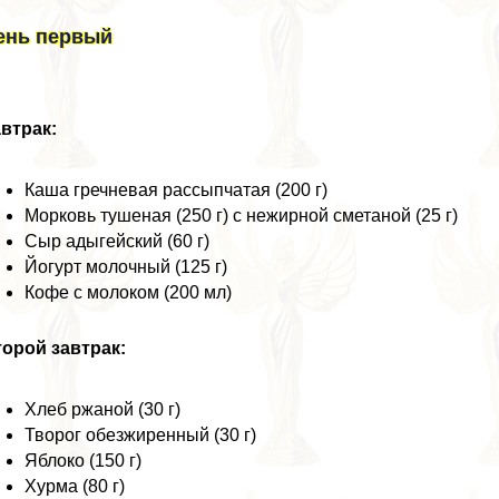
ень первый
втpaк:
Каша гречневая рассыпчатая (200 г)
Морковь тушеная (250 г) с нежирной сметаной (25 г)
Сыр адыгeйский (60 г)
Йогурт молочный (125 г)
Кофе с молоком (200 мл)
орой завтpaк:
Хлеб ржаной (30 г)
Творог обезжиренный (30 г)
Яблоко (150 г)
Хурма (80 г)