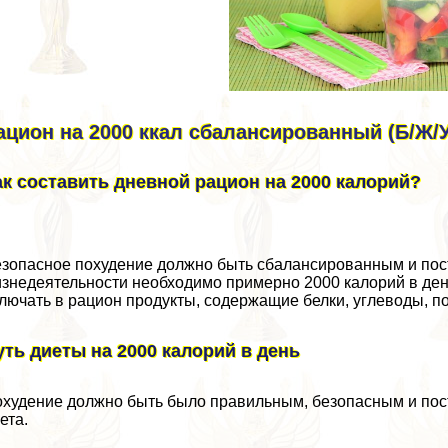
ацион на 2000 ккал сбалансированный (Б/Ж/У:
ак составить дневной рацион на 2000 калорий?
зопасное похудение должно быть сбалансированным и пос
знедеятельности необходимо примерно 2000 калорий в де
лючать в рацион продукты, содержащие белки, углеводы, 
уть диеты на 2000 калорий в день
худение должно быть было правильным, безопасным и пос
ета.