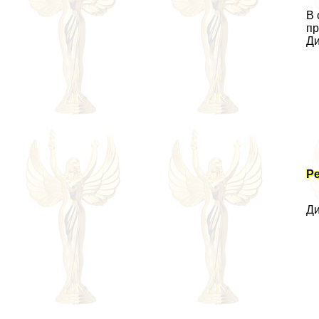
В 
пр
Ди
Р
Ди