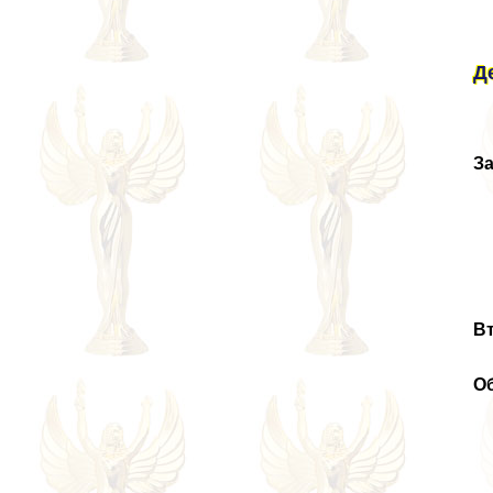
Д
За
Вт
О