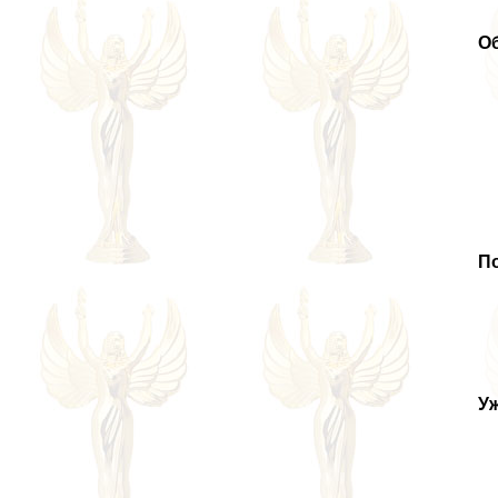
О
П
У