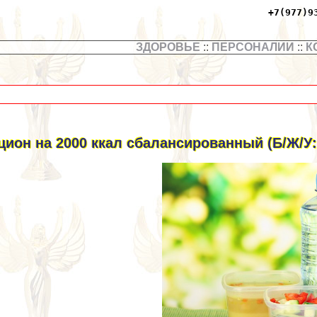
+7(977)9
ЗДОРОВЬЕ
::
ПЕРСОНАЛИИ
::
К
цион на 2000 ккал сбалансированный (Б/Ж/У: 