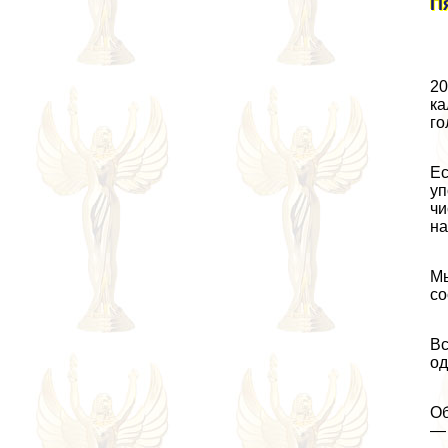
П
20
ка
го
Ес
уп
чи
на
Мы
со
Вс
од
Об
— 