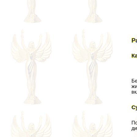
Р
К
Бе
жи
вк
С
По
ди