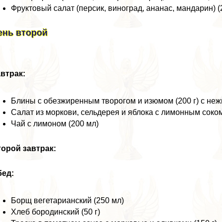
Фруктовый салат (персик, виноград, ананас, мaндарин) (2
ень второй
втpaк:
Блины с обезжиренным творогом и изюмом (200 г) с нежи
Салат из моркови, сельдерея и яблока с лимонным соком
Чай с лимоном (200 мл)
орой завтpaк:
бед:
Борщ вегетарианский (250 мл)
Хлеб бородинский (50 г)