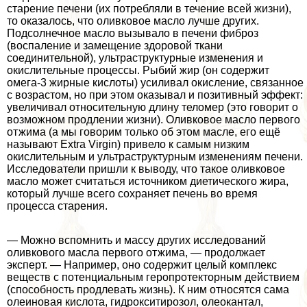
старение печени (их потрeбляли в течение всей жизни),
то оказалось, что оливковое масло лучше других.
Подсолнечное масло вызывало в печени фиброз
(воспаление и замещение здоровой ткани
соединительной), ультраструктурные изменения и
окислительные процессы. Рыбий жир (он содержит
омега-3 жирные кислоты) усиливал окисление, связанное
с возрастом, но при этом оказывал и позитивный эффект:
увеличивал относительную длину теломер (это говорит о
возможном продлении жизни). Оливковое масло первого
отжима (а мы говорим только об этом масле, его ещё
называют Extra Virgin) привело к самым низким
окислительным и ультраструктурным изменениям печени.
Исследователи пришли к выводу, что такое оливковое
масло может считаться источником диетического жира,
который лучше всего сохраняет печень во время
процесса старения.
— Можно вспомнить и массу других исследований
оливкового масла первого отжима, — продолжает
эксперт. — Например, оно содержит целый комплекс
веществ с потенциальным геропротекторным действием
(способность продлевать жизнь). К ним относятся сама
олеиновая кислота, гидрокситирозол, олеокантал,