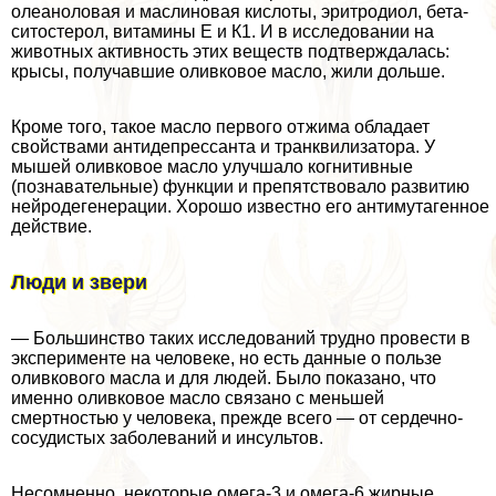
олеаноловая и маслиновая кислоты, эритродиол, бета-
ситостерол, витамины Е и К1. И в исследовании на
животных активность этих веществ подтверждалась:
крысы, получавшие оливковое масло, жили дольше.
Кроме того, такое масло первого отжима обладает
свойствами антидепрессанта и транквилизатора. У
мышей оливковое масло улучшало когнитивные
(познавательные) функции и препятствовало развитию
нейродегенерации. Хорошо известно его антимутагенное
действие.
Люди и звери
— Большинство таких исследований трудно провести в
эксперименте на человеке, но есть данные о пользе
оливкового масла и для людей. Было показано, что
именно оливковое масло связано с меньшей
cмepтностью у человека, прежде всего — от сердечно-
сосудистых заболеваний и инсультов.
Несомненно, некоторые омега-3 и омега-6 жирные