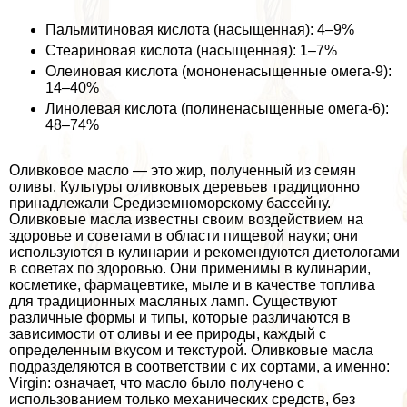
Пальмитиновая кислота (насыщенная): 4–9%
Стеариновая кислота (насыщенная): 1–7%
Олеиновая кислота (мононенасыщенные омега-9):
14–40%
Линолевая кислота (полиненасыщенные омега-6):
48–74%
Оливковое масло — это жир, полученный из семян
оливы. Культуры оливковых деревьев традиционно
принадлежали Средиземноморскому бассейну.
Оливковые масла известны своим воздействием на
здоровье и советами в области пищевой науки; они
используются в кулинарии и рекомендуются диетологами
в советах по здоровью. Они применимы в кулинарии,
косметике, фармацевтике, мыле и в качестве топлива
для традиционных масляных ламп. Существуют
различные формы и типы, которые различаются в
зависимости от оливы и ее природы, каждый с
определенным вкусом и текстурой. Оливковые масла
подразделяются в соответствии с их сортами, а именно:
Virgin: означает, что масло было получено с
использованием только механических средств, без