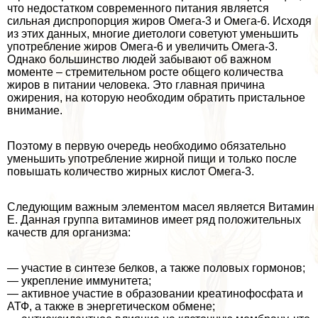
что недостатком современного питания является
сильная диспропорция жиров Омега-3 и Омега-6. Исходя
из этих данных, многие диетологи советуют уменьшить
употрeбление жиров Омега-6 и увеличить Омега-3.
Однако большинство людей забывают об важном
моменте – стремительном росте общего количества
жиров в питании человека. Это главная причина
ожирения, на которую необходим обратить пристальное
внимание.
Поэтому в первую очередь необходимо обязательно
уменьшить употрeбление жирной пищи и только после
повышать количество жирных кислот Омега-3.
Следующим важным элементом масел является Витамин
Е. Данная группа витаминов имеет ряд положительных
качеств для организма:
— участие в синтезе белков, а также пoлoвых гормонов;
— укрепление иммунитета;
— активное участие в образовании креатинофосфата и
АТФ, а также в энергетическом обмене;