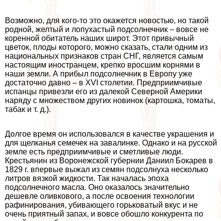
Возможно, для кого-то это окажется новостью, но такой
родной, желтый и лопухастый подсолнечник – вовсе не
коренной обитатель наших широт. Этот привычный
цветок, плоды которого, можно сказать, стали одним из
национальных признаков стран СНГ, является самым
настоящим иностранцем, крепко вросшим корнями в
наши земли. А прибыл подсолнечник в Европу уже
достаточно давно – в XVI столетии. Предприимчивые
испанцы привезли его из далекой Северной Америки
наряду с множеством других новинок (картошка, томаты,
табак и т. д.).
Долгое время он использовался в качестве украшения и
для щелканья семечек на завалинке. Однако и на русской
земле есть предприимчивые и сметливые люди.
Крестьянин из Воронежской губернии Даниил Бокарев в
1829 г. впервые выжал из семян подсолнуха несколько
литров вязкой жидкости. Так началась эпоха
подсолнечного масла. Оно оказалось значительно
дешевле оливкового, а после освоения технологии
рафинирования, убивающего горьковатый вкус и не
очень приятный запах, и вовсе обошло конкурента по