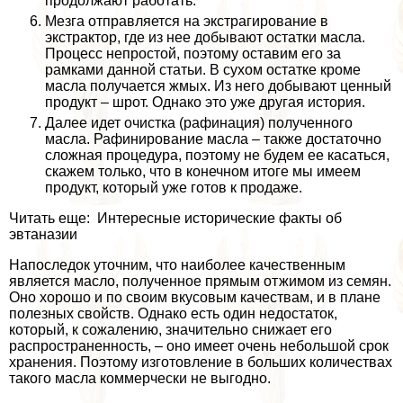
продолжают работать.
Мезга отправляется на экстрагирование в
экстpaктор, где из нее добывают остатки масла.
Процесс непростой, поэтому оставим его за
рамками данной статьи. В сухом остатке кроме
масла получается жмых. Из него добывают ценный
продукт – шрот. Однако это уже другая история.
Далее идет очистка (рафинация) полученного
масла. Рафинирование масла – также достаточно
сложная процедypa, поэтому не будем ее касаться,
скажем только, что в конечном итоге мы имеем
продукт, который уже готов к продаже.
Читать еще: Интересные исторические факты об
эвтаназии
Напоследок уточним, что наиболее качественным
является масло, полученное прямым отжимом из семян.
Оно хорошо и по своим вкусовым качествам, и в плане
полезных свойств. Однако есть один недостаток,
который, к сожалению, значительно снижает его
распространенность, – оно имеет очень небольшой срок
хранения. Поэтому изготовление в больших количествах
такого масла коммерчески не выгодно.