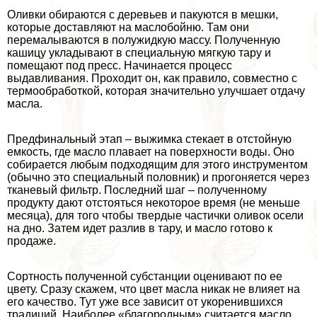
Оливки обираются с деревьев и пакуются в мешки,
которые доставляют на маслобойню. Там они
перемалываются в полужидкую массу. Полученную
кашицу укладывают в специальную мягкую тару и
помещают под пресс. Начинается процесс
выдавливания. Проходит он, как правило, совместно с
термообработкой, которая значительно улучшает отдачу
масла.
Предфинальный этап – выжимка стекает в отстойную
емкость, где масло плавает на поверхности воды. Оно
собирается любым подходящим для этого инструментом
(обычно это специальный половник) и прогоняется через
тканевый фильтр. Последний шаг – полученному
продукту дают отстояться некоторое время (не меньше
месяца), для того чтобы твердые частички оливок осели
на дно. Затем идет разлив в тару, и масло готово к
продаже.
Сортность полученной субстанции оценивают по ее
цвету. Сразу скажем, что цвет масла никак не влияет на
его качество. Тут уже все зависит от укоренившихся
традиций. Наиболее «благородным» считается масло