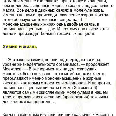
этом они меньше окисляются при готовке и хранении,
чем полиненасыщенные жирные кислоты подсолнечного
масла. Все дело в двойных связях в молекуле жира.
Именно по ним и происходит окисление жиров, и из-за
этого образуются токсичные вещества. В
мононенасыщенных жирах одна двойная связь, в
полиненасыщенных — две. И поэтому они окисляются
легче и производят больше токсичных веществ.
Химия и жизнь
— Это законы химии, но они подтверждаются и на
уровне жизнедеятельности организмов, — продолжает
Москалев. — В экспериментах на долгоживущих
животных было показано, что в мембранах их клеток
преобладают именно мононенасыщенные жирные
кислоты, к которым относится и олеиновая. И напротив,
полиненасыщенные кислоты (омега-3 и омега-6)
являются самыми окисляемыми молекулами в нашем
теле, а продукты их окисления (прогоркания) токсичны
для клеток и канцерогенны.
Когда на животных изучали влияние различных масел на