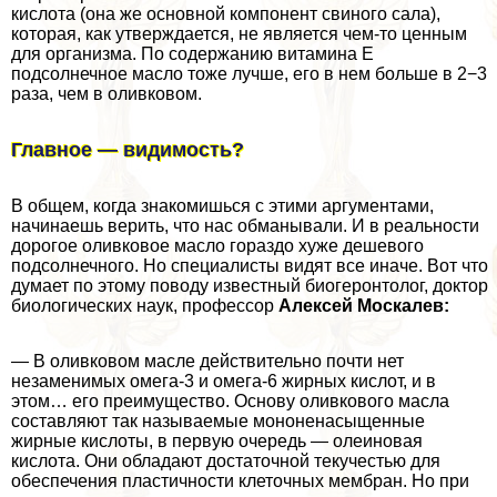
кислота (она же основной компонент свиного сала),
которая, как утверждается, не является чем-то ценным
для организма. По содержанию витамина E
подсолнечное масло тоже лучше, его в нем больше в 2−3
раза, чем в оливковом.
Главное — видимость?
В общем, когда знакомишься с этими аргументами,
начинаешь верить, что нас обманывали. И в реальности
дорогое оливковое масло гораздо хуже дешевого
подсолнечного. Но специалисты видят все иначе. Вот что
думает по этому поводу известный биогеронтолог, доктор
биологических наук, профессор
Алексей Москалев:
— В оливковом масле действительно почти нет
незаменимых омега-3 и омега-6 жирных кислот, и в
этом… его преимущество. Основу оливкового масла
составляют так называемые мононенасыщенные
жирные кислоты, в первую очередь — олеиновая
кислота. Они обладают достаточной текучестью для
обеспечения пластичности клеточных мембран. Но при