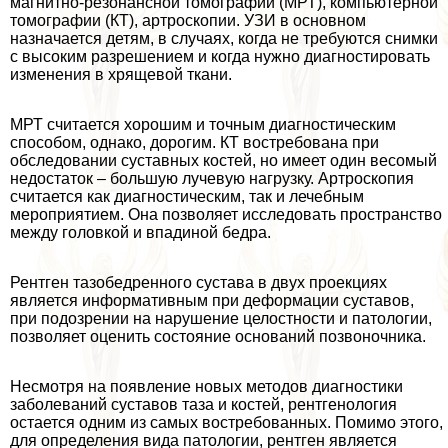
магнитно-резонансной томографии (МРТ), компьютерной
томографии (КТ), артроскопии. УЗИ в основном
назначается детям, в случаях, когда не требуются снимки
с высоким разрешением и когда нужно диагностировать
изменения в хрящевой ткани.
МРТ считается хорошим и точным диагностическим
способом, однако, дорогим. КТ востребована при
обследовании суставных костей, но имеет один весомый
недостаток – большую лучевую нагрузку. Артроскопия
считается как диагностическим, так и лечебным
мероприятием. Она позволяет исследовать прострaнcтво
между головкой и впадиной бедра.
Рентген тазобедренного сустава в двух проекциях
является информативным при деформации суставов,
при подозрении на нарушение целостности и патологии,
позволяет оценить состояние оснований позвоночника.
Несмотря на появление новых методов диагностики
заболеваний суставов таза и костей, рентгенология
остается одним из самых востребованных. Помимо этого,
для определения вида патологии, рентген является