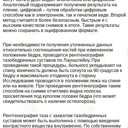
Аналоговый подразумевает получение результата на
пленке, цифровой – путем обработки цифровым
способом как в электронном, так и печатном виде. Второй
метод считается более безопасным, быстрым и с
высоким качеством снимков в итоге. Такие результаты
можно сохранить в оцифрованном формате.
При необходимости получения уточненных данных
относительно соотношения костей при измененном
положении бедра, проводится рентгенография
тазобедренных суставов по Лаунштейну. При
проведении такой процедуры, больного укладывают на
спину, конечность должна быть согнута на 90 градусов к
бедру и максимально отодвинута в сторону.
Исследование проводится в положении лежа на спине
или на животе. При проведении рентгенографии таким
способом на снимке отчетливо видна полоска
просветления под куполом головки бедра (что может
свидетельствовать о наличии остеопороза).
Рентгенография таза с захватом тазобедренных
суставов может быть выполнена с помощью введения
контрастного вещества внутривенно. По собственному