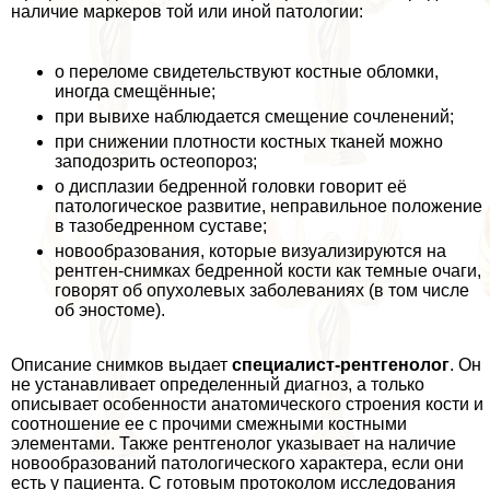
наличие маркеров той или иной патологии:
о переломе свидетельствуют костные обломки,
иногда смещённые;
при вывихе наблюдается смещение сочлeнений;
при снижении плотности костных тканей можно
заподозрить остеопороз;
о дисплазии бедренной головки говорит её
патологическое развитие, неправильное положение
в тазобедренном суставе;
новообразования, которые визуализируются на
рентген-снимках бедренной кости как темные очаги,
говорят об опухолевых заболеваниях (в том числе
об эностоме).
Описание снимков выдает
специалист-рентгенолог
. Он
не устанавливает определенный диагноз, а только
описывает особенности анатомического строения кости и
соотношение ее с прочими смежными костными
элементами. Также рентгенолог указывает на наличие
новообразований патологического хаpaктера, если они
есть у пациента. С готовым протоколом исследования