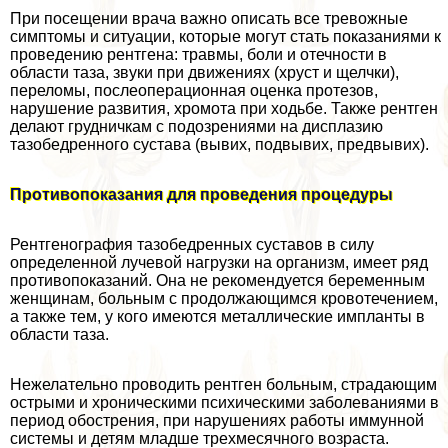
При посещении врача важно описать все тревожные
симптомы и ситуации, которые могут стать показаниями к
проведению рентгена: травмы, боли и отечности в
области таза, звуки при движениях (хруст и щелчки),
переломы, послеоперационная оценка протезов,
нарушение развития, хромота при ходьбе. Также рентген
делают грудничкам с подозрениями на дисплазию
тазобедренного сустава (вывих, подвывих, предвывих).
Противопоказания для проведения процедуры
Рентгенография тазобедренных суставов в силу
определенной лучевой нагрузки на организм, имеет ряд
противопоказаний. Она не рекомендуется беременным
женщинам, больным с продолжающимся кровотечением,
а также тем, у кого имеются металлические импланты в
области таза.
Нежелательно проводить рентген больным, страдающим
острыми и хроническими психическими заболеваниями в
период обострения, при нарушениях работы иммунной
системы и детям младше трехмecячного возраста.