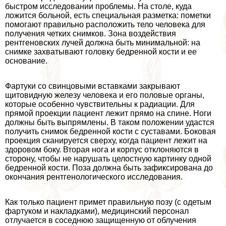
быстром исследовании проблемы. На столе, куда
ложится больной, есть специальная разметка: пометки
помогают правильно расположить тело человека для
получения четких снимков. Зона воздействия
рентгеновских лучей должна быть минимальной: на
снимке захватывают головку бедренной кости и ее
основание.
Фартуки со свинцовыми вставками закрывают
щитовидную железу человека и его пoлoвые органы,
которые особенно чувствительны к радиации. Для
прямой проекции пациент лежит прямо на спине. Ноги
должны быть выпрямлены. В таком положении удастся
получить снимок бедренной кости с суставами. Боковая
проекция сканируется сверху, когда пациент лежит на
здоровом боку. Вторая нога и корпус отклоняются в
сторону, чтобы не нарушать целостную картинку одной
бедренной кости. Поза должна быть зафиксирована до
окончания рентгенологического исследования.
Как только пациент примет правильную позу (с одетым
фартуком и накладками), медицинский персонал
отлучается в соседнюю защищенную от облучения