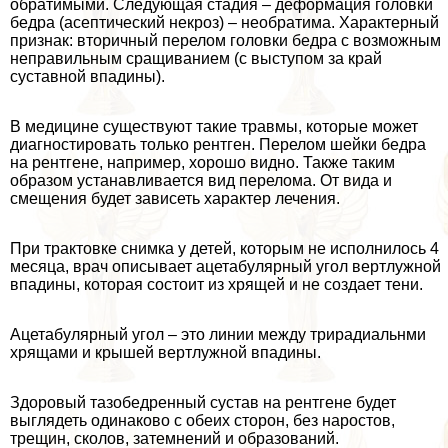
обратимыми. Следующая стадия – деформация головки
бедра (асептический некроз) – необратима. Хаpaктерный
признак: вторичный перелом головки бедра с возможным
неправильным сращиванием (с выступом за край
суставной впадины).
В медицине существуют такие травмы, которые может
диагностировать только рентген. Перелом шейки бедра
на рентгене, например, хорошо видно. Также таким
образом устанавливается вид перелома. От вида и
смещения будет зависеть хаpaктер лечения.
При тpaктовке снимка у детей, которым не исполнилось 4
месяца, врач описывает ацетабулярный угол вертлужной
впадины, которая состоит из хрящей и не создает тени.
Ацетабулярный угол – это линии между трирадиальнми
хрящами и крышей вертлужной впадины.
Здоровый тазобедренный сустав на рентгене будет
выглядеть одинаково с обеих сторон, без наростов,
трещин, сколов, затемнений и образований.