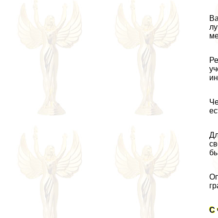
Ва
лу
ме
Ре
уч
ин
Че
ес
Дл
св
бы
Оп
гр
С 