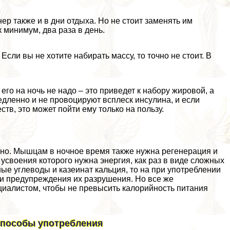
ер также и в дни отдыха. Но не стоит заменять им
минимум, два раза в день.
Если вы не хотите набирать массу, то точно не стоит. В
его на ночь не надо – это приведет к набору жировой, а
ленно и не провоцируют всплеск инсулина, и если
тв, это может пойти ему только на пользу.
зно. Мышцам в ночное время также нужна регенерация и
усвоения которого нужна энергия, как раз в виде сложных
ые углеводы и казеинат кальция, то на при употрeблении
 и предупреждения их разрушения. Но все же
циалистом, чтобы не превысить калорийность питания
 способы употрeбления