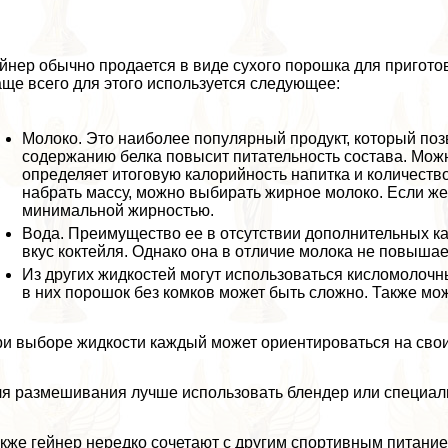
йнер обычно продается в виде сухого порошка для пригото
ще всего для этого используется следующее:
Молоко. Это наиболее популярный продукт, который поз
содержанию белка повысит питательность состава. Мож
определяет итоговую калорийность напитка и количеств
набрать массу, можно выбирать жирное молоко. Если же 
минимальной жирностью.
Вода. Преимущество ее в отсутствии дополнительных к
вкус коктейля. Однако она в отличие молока не повышае
Из других жидкостей могут использоваться кисломолочные
в них порошок без комков может быть сложно. Также мож
и выборе жидкости каждый может ориентироваться на свои
я размешивания лучше использовать блендер или специал
кже гeйнер нередко сочетают с другим спортивным питание