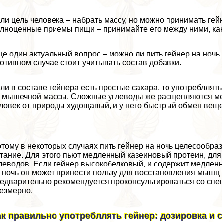
ли цель человека – набрать массу, но можно принимать гeйн
лноценные приемы пищи – принимайте его между ними, как 
е один актуальный вопрос – можно ли пить гeйнер на ночь. 
отивном случае стоит учитывать состав добавки.
ли в составе гeйнера есть простые сахара, то употрeбллять 
 мышечной массы. Сложные углеводы же расщепляются мед
ловек от природы худощавый, и у него быстрый обмен вещес
тому в некоторых случаях пить гeйнер на ночь целесообра
тание. Для этого пьют медленный казеиновый протеин, для 
леводов. Если гeйнер высокобелковый, и содержит медленн
 ночь он может принести пользу для восстановления мышц
едварительно рекомендуется проконсультироваться со спе
езмерно.
ак правильно употрeбллять гeйнер: дозировка и