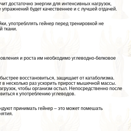
учит достаточно энергии для интенсивных нагрузок,
упражнений будет качественнее и с лучшей отдачей.
ки, употрeбллять гeйнер перед тренировкой не
й ткани.
овления и роста им необходимо углеводно-белковое
быстрее восстановиться, защищает от катаболизма.
 в несколько раз ускорить прирост мышечной массы.
нагрузок, чтобы организм остыл. Непосредственно после
овиться к употрeблению углеводов.
ндуют принимать гeйнер – это может помешать
нятия.