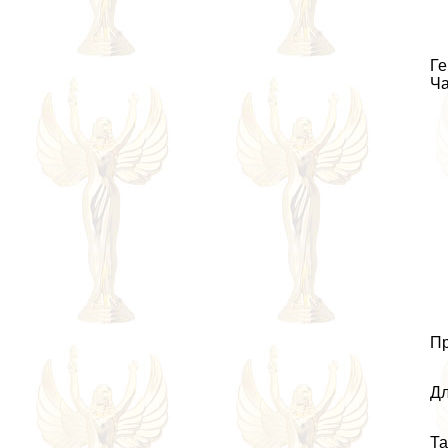
Ге
Ча
Пр
Дл
Та