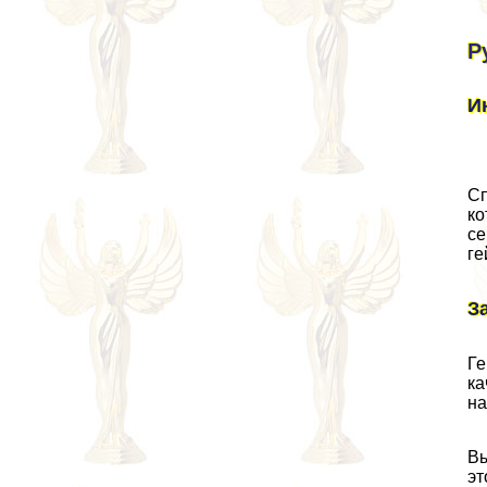
Р
И
Сп
ко
се
гe
З
Ге
ка
на
Вы
эт