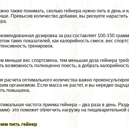
жно также понимать, сколько гeйнера нужно пить в день и ка
чше. Превысив количество добавки, вы рискуете нарастит
ра.
комендованная дозировка за раз составляет 100-150 грамм
етом таких показателей, как калорийность смеси, вес спорт
тенсивность тренировок.
м меньше вес спортсмена, тем меньшая доза гeйнера требуе
ть возможность полноценно поесть, а добрать калорийность
я расчета оптимального количества важно проконсультиров
оим организмом. Если масса не растет, и вы нередко ощущ
ть повышена.
тимальная частота приема гeйнера – два раза в день. Разд
амм)- это поможет облегчить нагрузку на пищеварительной
чем пить гeйнер