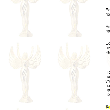
Ес
по
Ещ
пр
Ес
не
че
По
пи
уг
на
пр
чр
К