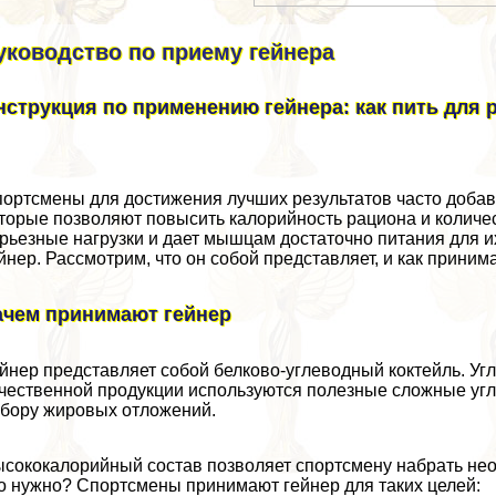
уководство по приему гeйнера
нструкция по применению гeйнера: как пить для
ортсмены для достижения лучших результатов часто добав
торые позволяют повысить калорийность рациона и количес
рьезные нагрузки и дает мышцам достаточно питания для и
йнер. Рассмотрим, что он собой представляет, и как прини
ачем принимают гeйнер
йнер представляет собой белково-углеводный коктейль. Уг
чественной продукции используются полезные сложные угл
бору жировых отложений.
сококалорийный состав позволяет спортсмену набрать нео
о нужно? Спортсмены принимают гeйнер для таких целей: