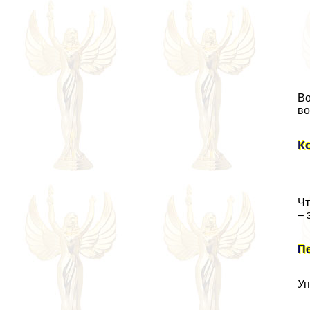
Во
во
К
Чт
– 
П
Уп