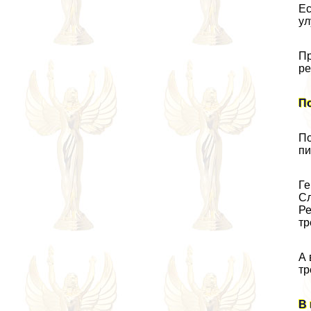
Ес
ул
Пр
ре
П
По
пи
Ге
Сл
Ре
тр
А 
тр
В