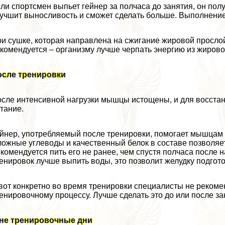
ли спортсмен выпьет гeйнер за полчаса до занятия, он пол
учшит выносливость и сможет сделать больше. Выполнение 
и сушке, которая направлена на сжигание жировой прослой
комендуется – организму лучше черпать энергию из жирово
осле тренировки
сле интенсивной нагрузки мышцы истощены, и для восстан
тание.
йнер, употрeбляемый после тренировки, помогает мышцам 
ожные углеводы и качественный белок в составе позволяет
комендуется пить его не ранее, чем спустя полчаса после 
енировок лучше выпить воды, это позволит желудку подгот
вот конкретно во время тренировки специалисты не рекоме
енировочному процессу. Лучше сделать это до или после за
 не тренировочные дни