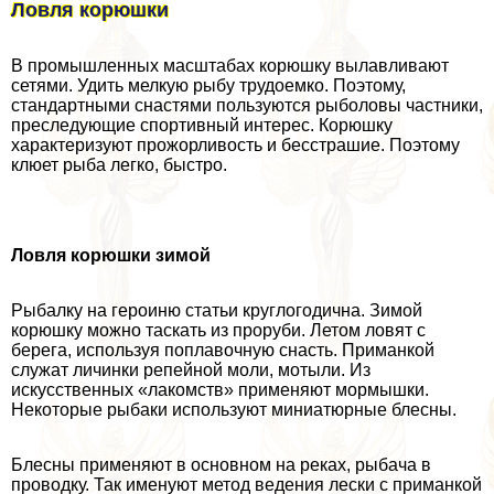
Ловля корюшки
В промышленных масштабах корюшку вылавливают
сетями. Удить мелкую рыбу трудоемко. Поэтому,
стандартными снастями пользуются рыболовы частники,
преследующие спортивный интерес. Корюшку
хаpaктеризуют прожорливость и бесстрашие. Поэтому
клюет рыба легко, быстро.
Ловля корюшки зимой
Рыбалку на героиню статьи круглогодична. Зимой
корюшку можно таскать из проруби. Летом ловят с
берега, используя поплавочную снасть. Приманкой
служат личинки репейной моли, мотыли. Из
искусственных «лакомств» применяют мормышки.
Некоторые рыбаки используют миниатюрные блесны.
Блесны применяют в основном на реках, рыбача в
проводку. Так именуют метод ведения лески с приманкой