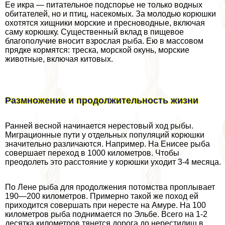
Ее икра — питательное подспорье не только водных
обитателей, но и птиц, насекомых. За молодью корюшки
охотятся хищники морские и пресноводные, включая
саму корюшку. Существенный вклад в пищевое
благополучие вносит взрослая рыба. Ею в массовом
прядке кормятся: треска, морской окунь, морские
животные, включая китовых.
Размножение и продолжительность жизни
Ранней весной начинается нерестовый ход рыбы.
Миграционные пути у отдельных популяций корюшки
значительно различаются. Например. На Енисее рыба
совершает переход в 1000 километров. Чтобы
преодолеть это расстояние у корюшки уходит 3-4 месяца.
По Лене рыба для продолжения потомства проплывает
190—200 километров. Примерно такой же поход ей
приходится совершать при нересте на Амуре. На 100
километров рыба поднимается по Эльбе. Всего на 1-2
десятка километров тянется дорога до нерестилищ в