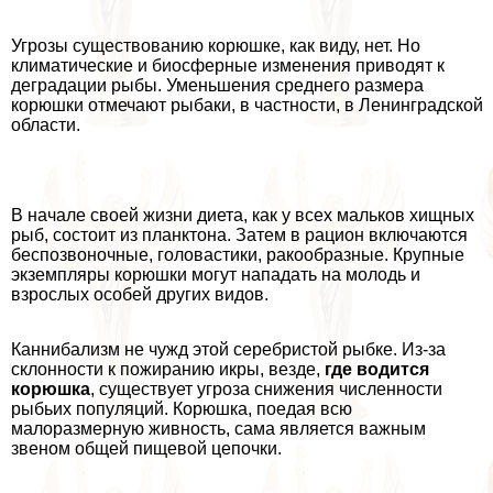
Угрозы существованию корюшке, как виду, нет. Но
климатические и биосферные изменения приводят к
деградации рыбы. Уменьшения среднего размера
корюшки отмечают рыбаки, в частности, в Ленинградской
области.
В начале своей жизни диета, как у всех мальков хищных
рыб, состоит из планктона. Затем в рацион включаются
беспозвоночные, головастики, paкообразные. Крупные
экземпляры корюшки могут нападать на молодь и
взрослых особей других видов.
Каннибализм не чужд этой серебристой рыбке. Из-за
склонности к пожиранию икры, везде,
где водится
корюшка
, существует угроза снижения численности
рыбьих популяций. Корюшка, поедая всю
малоразмерную живность, сама является важным
звеном общей пищевой цепочки.