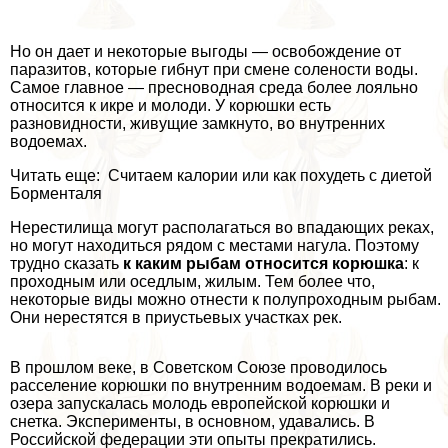
Но он дает и некоторые выгоды — освобождение от
паразитов, которые гибнут при смене солености воды.
Самое главное — пресноводная среда более лояльно
относится к икре и молоди. У корюшки есть
разновидности, живущие замкнуто, во внутренних
водоемах.
Читать еще: Считаем калории или как похудеть с диетой
Борменталя
Нерестилища могут располагаться во впадающих реках,
но могут находиться рядом с местами нагула. Поэтому
трудно сказать
к каким рыбам относится корюшка
: к
проходным или оседлым, жилым. Тем более что,
некоторые виды можно отнести к полупроходным рыбам.
Они нерестятся в приустьевых участках рек.
В прошлом веке, в Советском Союзе проводилось
расселение корюшки по внутренним водоемам. В реки и
озера запускалась молодь европейской корюшки и
снетка. Эксперименты, в основном, удавались. В
Российской федерации эти опыты прекратились.