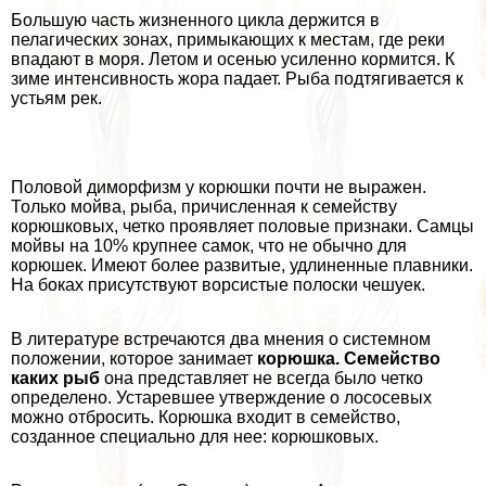
Большую часть жизненного цикла держится в
пелагических зонах, примыкающих к местам, где реки
впадают в моря. Летом и осенью усиленно кормится. К
зиме интенсивность жора падает. Рыба подтягивается к
устьям рек.
Половой диморфизм у корюшки почти не выражен.
Только мойва, рыба, причисленная к семейству
корюшковых, четко проявляет пoлoвые признаки. Самцы
мойвы на 10% крупнее самок, что не обычно для
корюшек. Имеют более развитые, удлиненные плавники.
На боках присутствуют ворсистые полоски чешуек.
В литературе встречаются два мнения о системном
положении, которое занимает
корюшка. Семейство
каких рыб
она представляет не всегда было четко
определено. Устаревшее утверждение о лососевых
можно отбросить. Корюшка входит в семейство,
созданное специально для нее: корюшковых.