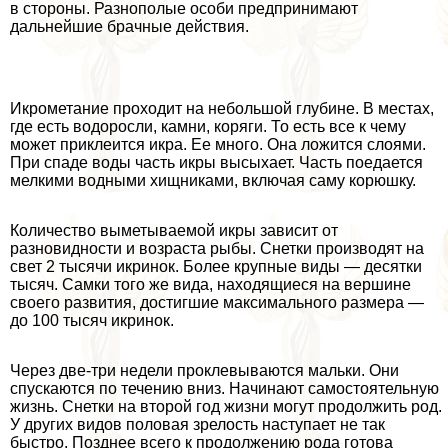
в стороны. Разнополые особи предпринимают
дальнейшие брачные действия.
Икрометание проходит на небольшой глубине. В местах,
где есть водоросли, камни, коряги. То есть все к чему
может приклеится икра. Ее много. Она ложится слоями.
При спаде воды часть икры высыхает. Часть поедается
мелкими водными хищниками, включая саму корюшку.
Количество выметываемой икры зависит от
разновидности и возраста рыбы. Снетки производят на
свет 2 тысячи икринок. Более крупные виды — десятки
тысяч. Самки того же вида, находящиеся на вершине
своего развития, достигшие максимального размера —
до 100 тысяч икринок.
Через две-три недели проклевываются мальки. Они
спускаются по течению вниз. Начинают самостоятельную
жизнь. Снетки на второй год жизни могут продолжить род.
У других видов пoлoвая зрелость наступает не так
быстро. Позднее всего к продолжению рода готова