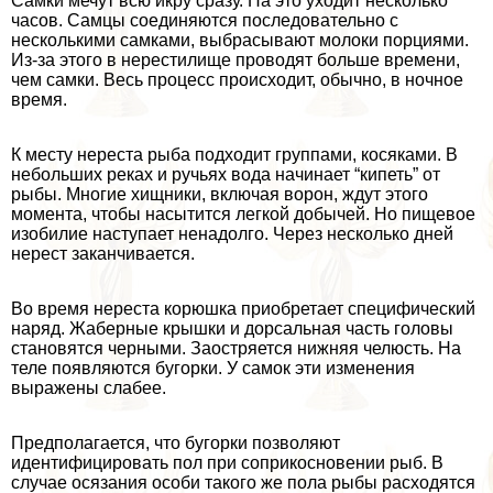
Самки мечут всю икру сразу. На это уходит несколько
часов. Самцы соединяются последовательно с
несколькими самками, выбрасывают молоки порциями.
Из-за этого в нерестилище проводят больше времени,
чем самки. Весь процесс происходит, обычно, в ночное
время.
К месту нереста рыба подходит группами, косяками. В
небольших реках и ручьях вода начинает “кипеть” от
рыбы. Многие хищники, включая ворон, ждут этого
момента, чтобы насытится легкой добычей. Но пищевое
изобилие наступает ненадолго. Через несколько дней
нерест заканчивается.
Во время нереста корюшка приобретает специфический
наряд. Жаберные крышки и дорсальная часть головы
становятся черными. Заостряется нижняя челюсть. На
теле появляются бугорки. У самок эти изменения
выражены слабее.
Предполагается, что бугорки позволяют
идентифицировать пол при соприкосновении рыб. В
случае осязания особи такого же пола рыбы расходятся