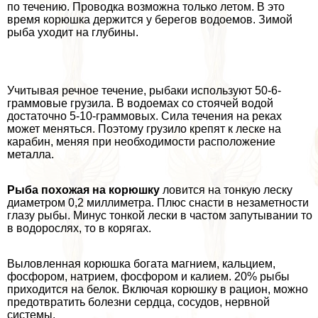
по течению. Проводка возможна только летом. В это
время корюшка держится у берегов водоемов. Зимой
рыба уходит на глубины.
Учитывая речное течение, рыбаки используют 50-6-
граммовые грузила. В водоемах со стоячей водой
достаточно 5-10-граммовых. Сила течения на реках
может меняться. Поэтому грузило крепят к леске на
карабин, меняя при необходимости расположение
металла.
Рыба похожая на корюшку
ловится на тонкую леску
диаметром 0,2 миллиметра. Плюс снасти в незаметности
глазу рыбы. Минус тонкой лески в частом запутывании то
в водорослях, то в корягах.
Выловленная корюшка богата магнием, кальцием,
фосфором, натрием, фосфором и калием. 20% рыбы
приходится на белок. Включая корюшку в рацион, можно
предотвратить болезни сердца, сосудов, нервной
системы.