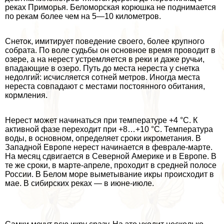
реках Приморья. Беломорская корюшка не поднимается
по рекам более чем на 5—10 километров.
Снеток, имитирует поведение своего, более крупного
собрата. По воле судьбы он основное время проводит в
озере, а на нерест устремляется в реки и даже ручьи,
впадающие в озеро. Путь до места нереста у снетка
недолгий: исчисляется сотней метров. Иногда места
нереста совпадают с местами постоянного обитания,
кормления.
Нерест может начинаться при температуре +4 °C. К
активной фазе переходит при +8…+10 °C. Температура
воды, в основном, определяет сроки икрометания. В
Западной Европе нерест начинается в феврале-марте.
На месяц сдвигается в Северной Америке и в Европе. В
те же сроки, в марте-апреле, проходит в средней полосе
России. В Белом море выметывание икры происходит в
мае. В сибирских реках — в июне-июле.