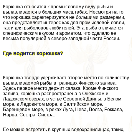
Корюшка относится к промысловому виду рыбы и
вылавливается в больших масштабах. Несмотря на то,
что корюшка хаpaктеризуется не большими размерами,
она представляет интерес как для промысловой ловли,
так и для рыболовов-любителей. Эта рыба отличается
специфическим вкусом и ароматом, что сделало ее
весьма популярной в северо-западной части России.
Где водится корюшка?
Корюшка твердо удерживает второе место по количеству
вылавливаемой рыбы в границах Финского залива.
Здесь первое место держит салака. Кроме Финского
залива, корюшка распространена в Онежском и
Ладожском озерах, в устье Северной Двины, в Белом
море, в Ледовитом море, в Балтийском море,
Баренцевом море, в реках Луга, Нева, Волга, Роккала,
Нарва, Сестра, Систра.
Ее можно встретить в крупных водохранилищах, таких,