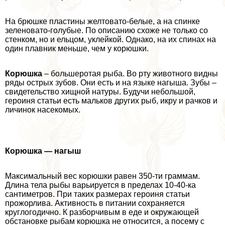
На брюшке пластины желтовато-белые, а на спинке
зеленовато-гoлyбые. По описанию схоже не только со
стенком, но и ельцом, уклейкой. Однако, на их спинах на
один плавник меньше, чем у корюшки.
Корюшка
– большеротая рыба. Во рту животного видны
ряды острых зубов. Они есть и на языке нагыша. Зубы –
свидетельство хищной натуры. Будучи небольшой,
героиня статьи есть мальков других рыб, икру и рачков и
личинок насекомых.
Корюшка — нагыш
Максимальный вес корюшки равен 350-ти граммам.
Длина тела рыбы варьируется в пределах 10-40-ка
сантиметров. При таких размерах героиня статьи
прожорлива. Активность в питании сохраняется
круглогодично. К разборчивым в еде и окружающей
обстановке рыбам корюшка не относится, а посему с