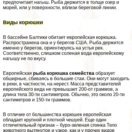
предпочитает нагыш. Рыба держится в толще озер и
морей, или у поверхности, вблизи береговой линии.
Виды корюшки
В бассейне Балтики обитает европейская корюшка.
Распространена она и у берегов США. Рыба держится
именно у берегов, ориентируясь на устья рек.
Соответственно, слишком соленая вода европейскому
нагышу не по вкусу.
Европейская
рыба корюшка семейства
образует
обширные, сбиваясь в большие стаи. Они могут заходить
в реки, в частности, на нерест. Масса представителей
европейского вида не превышает 200-от граммов, а
длина тела 30-ти сантиметров. Обычно, это около 20-ти
сантиметров и 150-ти граммов.
В отличие от большинства корюшек европейская
обладает крупной и плотной чешуей. Еще один
отличительный признак – буро-зеленая спинка Тело
животного вытянутое и узкое, как и у прочих видов