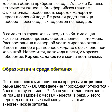
корюшка обжила прибрежные воды Аляски и Канады,
встречается южнее, в Калифорнийском заливе.
Отличительная особенность морской малоротки —
нерест в соленой воде. Ее речная родственница,
наоборот, пресноводных водоемов не покидает.
В семейство корюшковых входит рыба, имеющая
исключительное промысловое значение, — это мойва.
Распространена в северной части Мирового океана.
Имеет внешнее и размерное сходство с обыкновенной
корюшкой. Нерестится, не заходя в реки, у морских
побережий.
Корюшка на фото
и мойва неотличимы
.
Образ жизни и среда обитания
По отношению к миграционным процессам
корюшка
—
рыба
многоликая. Определение “проходная” относится к
большинству ее видов. Рыба осуществляет ежегодные
миграции из морей к местам нереста: в реки. У этого
перехода есть серьезный минус — высокие
энергетические затраты.