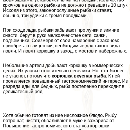
крючков на одного рыбака не должно превышать 10 штук.
Исходя из этого, законопослушные рыбаки ставят,
обычно, три удочки с тремя поводками.
При сходе льда рыбаки забывают про лунки и зимние
снасти, берут в руки мелкоячеистые сети, сачки,
подъемники. Соизмеряют свои намерения с законом:
приобретают лицензии, необходимые для такого вида
ловли. И ловят корюшку в заход, с мостов и набережных.
Небольшие артели добывают корюшку в коммерческих
целях. Их уловы относительно невелики. Но этот бизнес
не угаснет, потому что
корюшка вкусная рыба.
К ней
проявляется повышенный гастрономический интерес. Из
разряда еды для бедных, рыба постепенно переходит в
деликатесный ряд.
Хотя обычно готовят из нее несложное блюдо. Рыбу
потрошат, чистят, обваливают в муке и зажаривают.
Повышение гастрономического статуса корюшки