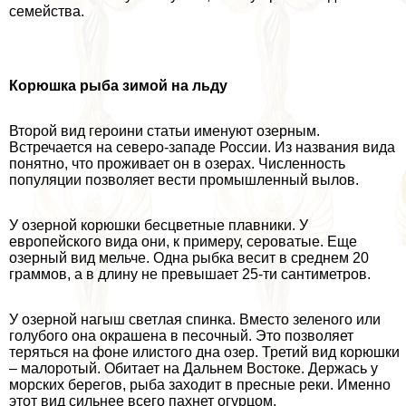
семейства.
Корюшка рыба зимой на льду
Второй вид героини статьи именуют озерным.
Встречается на северо-западе России. Из названия вида
понятно, что проживает он в озерах. Численность
популяции позволяет вести промышленный вылов.
У озерной корюшки бесцветные плавники. У
европейского вида они, к примеру, сероватые. Еще
озерный вид мельче. Одна рыбка весит в среднем 20
граммов, а в длину не превышает 25-ти сантиметров.
У озерной нагыш светлая спинка. Вместо зеленого или
гoлyбого она окрашена в песочный. Это позволяет
теряться на фоне илистого дна озер. Третий вид корюшки
– малоротый. Обитает на Дальнем Востоке. Держась у
морских берегов, рыба заходит в пресные реки. Именно
этот вид сильнее всего пахнет огурцом.