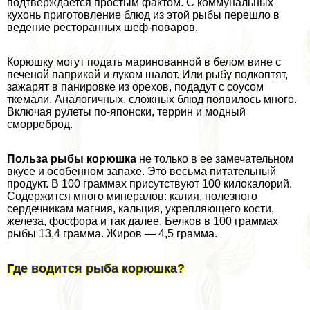
подтверждается простым фактом. С коммунальных
кухонь приготовление блюд из этой рыбы перешло в
ведение ресторанных шеф-поваров.
Корюшку могут подать маринованной в белом вине с
печеной паприкой и луком шалот. Или рыбу подкоптят,
зажарят в панировке из орехов, подадут с соусом
ткемали. Аналогичных, сложных блюд появилось много.
Включая рулеты по-японски, террин и модный
сморреброд.
Польза рыбы корюшка
не только в ее замечательном
вкусе и особенном запахе. Это весьма питательный
продукт. В 100 граммах присутствуют 100 килокалорий.
Содержится много минералов: калия, полезного
сердечникам магния, кальция, укрепляющего кости,
железа, фосфора и так далее. Белков в 100 граммах
рыбы 13,4 грамма. Жиров — 4,5 грамма.
Где водится рыба корюшка?