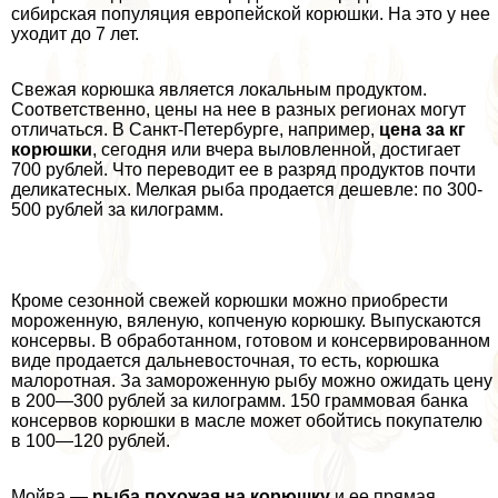
сибирская популяция европейской корюшки. На это у нее
уходит до 7 лет.
Свежая корюшка является локальным продуктом.
Соответственно, цены на нее в разных регионах могут
отличаться. В Санкт-Петербурге, например,
цена за кг
корюшки
, сегодня или вчера выловленной, достигает
700 рублей. Что переводит ее в разряд продуктов почти
деликатесных. Мелкая рыба продается дешевле: по 300-
500 рублей за килограмм.
Кроме сезонной свежей корюшки можно приобрести
мороженную, вяленую, копченую корюшку. Выпускаются
консервы. В обработанном, готовом и консервированном
виде продается дальневосточная, то есть, корюшка
малоротная. За замороженную рыбу можно ожидать цену
в 200—300 рублей за килограмм. 150 граммовая банка
консервов корюшки в масле может обойтись покупателю
в 100—120 рублей.
Мойва —
рыба похожая на корюшку
и ее прямая