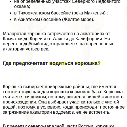
на определенных участках Северного Ледовитого
океана;
в Тихоокеанском бассейне (река Маккензи) ;
в Азиатском бассейне (Желтое море).
Малоротая корюшка встречается на акваториях от
Камчатки до Кореи и от Аляски до Калифорнии. На
нерест подобный вид отправляется на опресненные
акватории устьев рек.
Где предпочитает водиться корюшка?
Корюшка выбирает прибрежные районы, где имеется
соответствующая для корюшки кормовая база. Корюшка
считается хищником, поэтому питается пищей животного
происхождения. Она выбирает участки только с чистой
водой, поэтому, в условиях, когда происходит постоянное
загрязнение акватории водоемов, ее не встретить.
В пределах северо-западной части России, корюшку