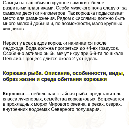
Самцы нагыш обычно крупнее самок и с более
развитыми плавниками. Особи мужского пола следуют за
самками десятки километров. Так корюшка подыскивает
место для размножения. Рядом с «яслями» должно быть
много мелкой добычи и, по возможности, мало крупных
хищников.
Нерест у всех видов корюшки начинается после
ледохода. Вода должна прогреться до +4-ех градусов.
Особенно активно рыбы мечут икру при 6-9-ти по шкале
Цельсия. Процесс длится около 2-ух недель.
Корюшка рыба. Описание, особенности, виды,
образ жизни и среда обитания корюшки
Корюшка
— небольшая, стайная рыба, представитель
класса лучеперых, семейства корюшковых. Встречается
в прохладных морях Мирового океана, в реках, озерах,
внутренних водоемах Северного полушария.