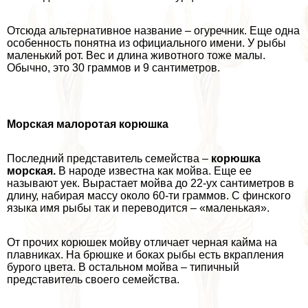
Отсюда альтернативное название – огуречник. Еще одна
особенность понятна из официального имени. У рыбы
маленький рот. Вес и длина животного тоже малы.
Обычно, это 30 граммов и 9 сантиметров.
Морская малоротая корюшка
Последний представитель семейства –
корюшка
морская.
В народе известна как мойва. Еще ее
называют уек. Вырастает мойва до 22-ух сантиметров в
длину, набирая массу около 60-ти граммов. С финского
языка имя рыбы так и переводится – «маленькая».
От прочих корюшек мойву отличает черная кайма на
плавниках. На брюшке и боках рыбы есть вкрапления
бурого цвета. В остальном мойва – типичный
представитель своего семейства.