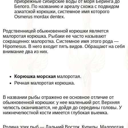
прибрежные сибирские воды от моря Беринга до
Белого. По названию и ареалу схожа с подвидом
азиатской корюшки, системное имя которого
Osmerus mordax dentex.
Родственницей обыкновенной корюшки является
малоротая корюшка. Рыбаки ее часто называют
сокращенно: малоротка. Системное имя этого рода —
Hipomesus. В него входит пять видов. Обращают на себя
внимание два из них.
Корюшка морская
малоротая.
Речная малоротая корюшка.
В названии рыбы отражено ее основное отличие от
обыкновенной корюшки: у нее маленький рот. Верхняя
челюсть оканчивается, не дойдя до середины головы. У
нижнечелюстной кости имеется глубокая выемка.
Родина этих рыб — Дальний Восток, Курилы. Малоротая