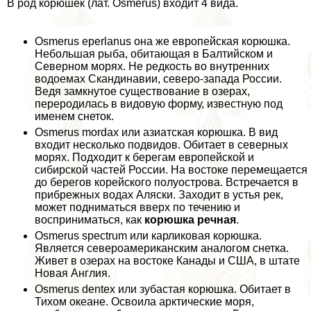
В род корюшек (лат. Osmerus) входит 4 вида.
Osmerus eperlanus она же европейская корюшка.
Небольшая рыба, обитающая в Балтийском и
Северном морях. Не редкость во внутренних
водоемах Скандинавии, северо-запада России.
Ведя замкнутое существование в озерах,
переродилась в видовую форму, известную под
именем снеток.
Osmerus mordax или азиатская корюшка. В вид
входит несколько подвидов. Обитает в северных
морях. Подходит к берегам европейской и
сибирской частей России. На востоке перемещается
до берегов корейского полуострова. Встречается в
прибрежных водах Аляски. Заходит в устья рек,
может подниматься вверх по течению и
восприниматься, как
корюшка речная
.
Osmerus spectrum или карликовая корюшка.
Является североамериканским аналогом снетка.
Живет в озерах на востоке Канады и США, в штате
Новая Англия.
Osmerus dentex или зубастая корюшка. Обитает в
Тихом океане. Освоила арктические моря,