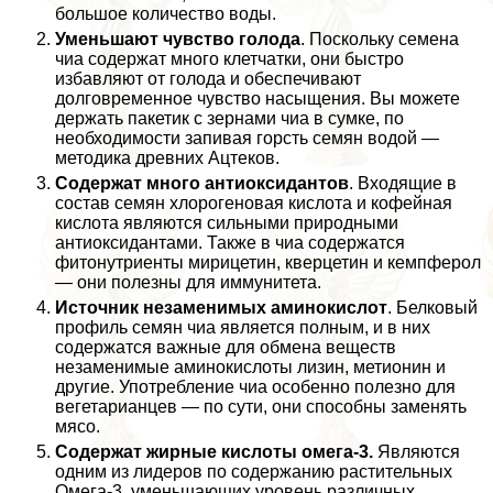
большое количество воды.
Уменьшают чувство голода
. Поскольку семена
чиа содержат много клетчатки, они быстро
избавляют от голода и обеспечивают
долговременное чувство насыщения. Вы можете
держать пакетик с зернами чиа в сумке, по
необходимости запивая горсть семян водой —
методика древних Ацтеков.
Содержат много антиоксидантов
. Входящие в
состав семян хлорогеновая кислота и кофейная
кислота являются сильными природными
антиоксидантами. Также в чиа содержатся
фитонутриенты мирицетин, кверцетин и кемпферол
— они полезны для иммунитета.
Источник незаменимых аминокислот
. Белковый
профиль семян чиа является полным, и в них
содержатся важные для обмена веществ
незаменимые аминокислоты лизин, метионин и
другие. Употрeбление чиа особенно полезно для
вегетарианцев — по сути, они способны заменять
мясо.
Содержат жирные кислоты омега-3.
Являются
одним из лидеров по содержанию растительных
Омега-3, уменьшающих уровень различных