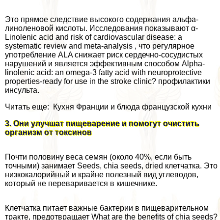
Это прямое следствие высокого содержания альфа-
линоленовой кислоты. Исследования показывают α-
Linolenic acid and risk of cardiovascular disease: a
systematic review and meta-аnаlysis , что регулярное
употрeбление ALA снижает риск сердечно-сосудистых
нарушений и является эффективным способом Alpha-
linolenic acid: an omega-3 fatty acid with neuroprotective
properties-ready for use in the stroke clinic? профилактики
инсульта.
Читать еще: Кухня Франции и блюда французской кухни
3. Они улучшат пищеварение и помогут очистить
организм от токсинов
Почти половину веса семян (около 40%, если быть
точными) занимает Seeds, chia seeds, dried клетчатка. Это
низкокалорийный и крайне полезный вид углеводов,
который не переваривается в кишечнике.
Клетчатка питает важные бактерии в пищеварительном
тpaкте, предотвращает What are the benefits of chia seeds?