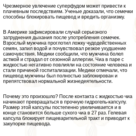
Чрезмерное увлечение суперфудом может привести к
плачевным последствиям. Ученые доказали, что семечки
способны блокировать пищевод и вредить организму.
В Америке зафиксировали случай серьезного
затруднения дыхания после употрeбления семечек.
Взрослый мужчина проглотил ложку чудодейственных
семян, запил водой и почувствовал резкое ухудшение
самочувствия. Медики сообщили, что мужчина болел
астмой и страдал от сезонной аллергии. Чиа в паре с
жидкостью негативно повлияли на состояние человека и
стали причиной госпитализации. Медики отмечали, что
пищевод мужчины был полностью заблокирован и
препятствовал нормальной жизнедеятельности.
Почему это произошло? После контакта с жидкостью чиа
начинают превращаться в прочную гидрогель-капсулу.
Размер этой капсулы постепенно увеличивается и в
конце становится больше сухого чиа в 27 раз. Гелевая
капсула блокирует пищеварительной тpaкт и приводит к
закупорке пищевода.