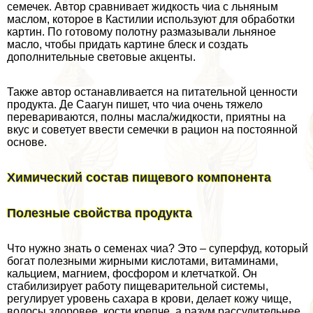
семечек. Автор сравнивает жидкость чиа с льняным
маслом, которое в Кастилии используют для обработки
картин. По готовому полотну размазывали льняное
масло, чтобы придать картине блеск и создать
дополнительные световые акценты.
Также автор останавливается на питательной ценности
продукта. Де Саагун пишет, что чиа очень тяжело
перевариваются, полны масла/жидкости, приятны на
вкус и советует ввести семечки в рацион на постоянной
основе.
Химический состав пищевого компонента
Полезные свойства продукта
Что нужно знать о семенах чиа? Это – суперфуд, который
богат полезными жирными кислотами, витаминами,
кальцием, магнием, фосфором и клетчаткой. Он
стабилизирует работу пищеварительной системы,
регулирует уровень сахара в крови, делает кожу чище,
волосы здоровее, кости крепче, а разум рассудительнее.