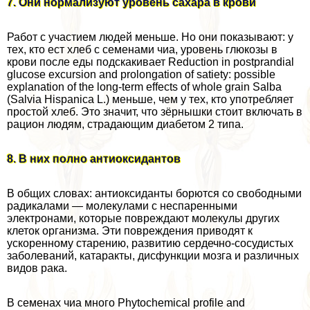
7. Они нормализуют уровень сахара в крови
Работ с участием людей меньше. Но они показывают: у
тех, кто ест хлеб с семенами чиа, уровень глюкозы в
крови после еды подскакивает Reduction in postprandial
glucose excursion and prolongation of satiety: possible
explanation of the long-term effects of whole grain Salba
(Salvia Hispanica L.) меньше, чем у тех, кто употрeбляет
простой хлеб. Это значит, что зёрнышки стоит включать в
рацион людям, страдающим диабетом 2 типа.
8. В них полно антиоксидантов
В общих словах: антиоксиданты борются со свободными
радикалами — молекулами с неспаренными
электронами, которые повреждают молекулы других
клеток организма. Эти повреждения приводят к
ускоренному старению, развитию сердечно-сосудистых
заболеваний, катаpaкты, дисфункции мозга и различных
видов paка.
В семенах чиа много Phytochemical profile and