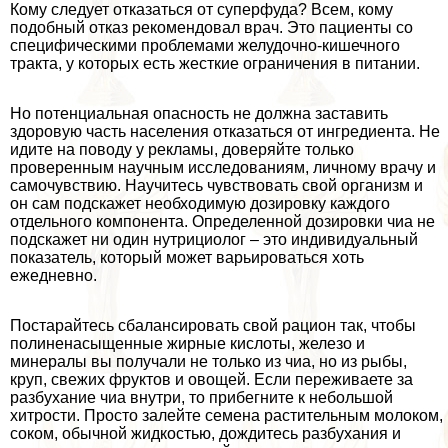
Кому следует отказаться от суперфуда? Всем, кому
подобный отказ рекомендовал врач. Это пациенты со
специфическими проблемами желудочно-кишечного
тpaкта, у которых есть жесткие ограничения в питании.
Но потенциальная опасность не должна заставить
здоровую часть населения отказаться от ингредиента. Не
идите на поводу у рекламы, доверяйте только
проверенным научным исследованиям, личному врачу и
самочувствию. Научитесь чувствовать свой организм и
он сам подскажет необходимую дозировку каждого
отдельного компонента. Определенной дозировки чиа не
подскажет ни один нутрициолог – это индивидуальный
показатель, который может варьироваться хоть
ежедневно.
Постарайтесь сбалансировать свой рацион так, чтобы
полиненасыщенные жирные кислоты, железо и
минералы вы получали не только из чиа, но из рыбы,
круп, свежих фруктов и овощей. Если переживаете за
разбухание чиа внутри, то прибегните к небольшой
хитрости. Просто залейте семена растительным молоком,
соком, обычной жидкостью, дождитесь разбухания и