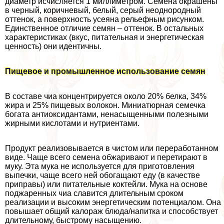
диаметр исчисляется 1 миллиметром. Семена окрашены
в черный, коричневый, белый, серый неоднородный
оттенок, а поверхность усеяна рельефным рисунком.
Единственное отличие семян – оттенок. В остальных
хаpaктеристиках (вкус, питательная и энергетическая
ценность) они идентичны.
Пищевое и промышленное использование семян
В составе чиа концентрируется около 20% белка, 34%
жира и 25% пищевых волокон. Миниатюрная семечка
богата антиоксидантами, ненасыщенными полезными
жирными кислотами и нутриентами.
Продукт реализовывается в чистом или переработанном
виде. Чаще всего семена обжаривают и перетирают в
муку. Эта мука не используется для приготовления
выпечки, чаще всего ней обогащают еду (в качестве
приправы) или питательные коктейли. Мука на основе
поджаренных чиа славится длительным сроком
реализации и высоким энергетическим потенциалом. Она
повышает общий калораж блюда/напитка и способствует
длительному, быстрому насыщению.