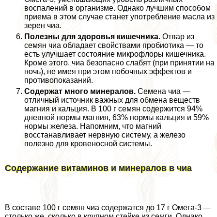
воспалений в организме. Однако лучшим способом
приема в этом случае станет употрeбление масла из
зерен чиа.
Полезны для здоровья кишечника
. Отвар из
семян чиа обладает свойствами пробиотика — то
есть улучшает состояние микрофлоры кишечника.
Кроме этого, чиа безопасно слабят (при принятии на
ночь), не имея при этом побочных эффектов и
противопоказаний.
Содержат много минералов.
Семена чиа —
отличный источник важных для обмена веществ
магния и кальция. В 100 г семян содержится 94%
дневной нормы магния, 63% нормы кальция и 59%
нормы железа. Напомним, что магний
восстанавливает нервную систему, а железо
полезно для кровеносной системы.
Содержание витаминов и минералов в чиа
В составе 100 г семян чиа содержатся до 17 г Омега-3 —
столько же, сколько в крупном стейке из семги. Однако