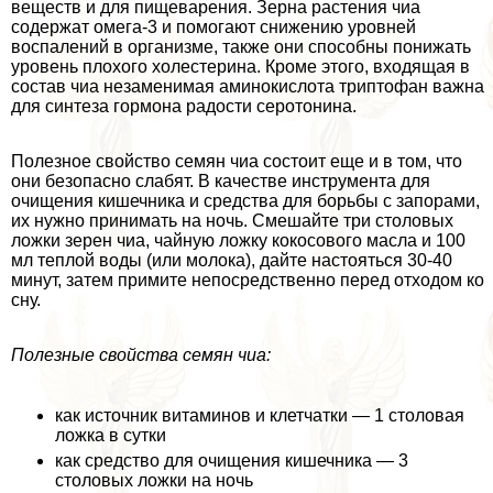
веществ и для пищеварения. Зерна растения чиа
содержат омега-3 и помогают снижению уровней
воспалений в организме, также они способны понижать
уровень плохого холестерина. Кроме этого, входящая в
состав чиа незаменимая аминокислота триптофан важна
для синтеза гормона радости серотонина.
Полезное свойство семян чиа состоит еще и в том, что
они безопасно слабят. В качестве инструмента для
очищения кишечника и средства для борьбы с запорами,
их нужно принимать на ночь. Смешайте три столовых
ложки зерен чиа, чайную ложку кокосового масла и 100
мл теплой воды (или молока), дайте настояться 30-40
минут, затем примите непосредственно перед отходом ко
сну.
Полезные свойства семян чиа:
как источник витаминов и клетчатки — 1 столовая
ложка в сутки
как средство для очищения кишечника — 3
столовых ложки на ночь