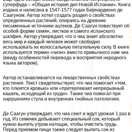
суперфуда – «Общая история дел Новой Испании». Книга
издана и написана в 1547-1577 годах Бернардионо де
Саагуном. Автор хотел создать раздел о свойствах
определенных растений, опираясь на древние
письменные источники ацтеков. Де Саагун повествует об
особой форме семян, листков и самого испанского
шалфея. Автор утверждает, что о чиа знает абсолютно
весь мир и каждый человек может свободно
использовать их колоссальную питательную силу. В книге
используется термин «чиэн» вместо привычного нам чиа
(ввиду особенностей перевода и восприятия неродного
языка автором).
Автор останавливается на лекарственных свойствах
растения. Текст свидетельствует, что чиа помогает «тем,
кто плюется кровью» или «претерпевает непрерывный
кашель, исходящий из гpyди». Также чиа помогал при
нарушениях стула и внутренних гнойных патологиях.
Де Саагун утверждает, что чиа сеют и ждут урожая 1 раз в
год. Из семечек добывают специальный сок, который
нужно выпить утром натощак, чтобы очистить гpyдь.
Перед приемом пищи также следует выпить сок из