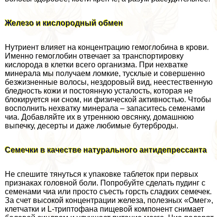
Железо и кислородный обмен
Нутриент влияет на концентрацию гемоглобина в крови.
Именно гемоглобин отвечает за трaнcпортировку
кислорода в клетки всего организма. При нехватке
минерала мы получаем ломкие, тусклые и совершенно
безжизненные волосы, нездоровый вид, неестественную
бледность кожи и постоянную усталость, которая не
блокируется ни сном, ни физической активностью. Чтобы
восполнить нехватку минерала – запаситесь семенами
чиа. Добавляйте их в утреннюю овсянку, домашнюю
выпечку, десерты и даже любимые бутерброды.
Семечки в качестве натурального антидепрессанта
Не спешите тянуться к упаковке таблеток при первых
признаках головной боли. Попробуйте сделать пудинг с
семенами чиа или просто съесть горсть сладких семечек.
За счет высокой концентрации железа, полезных «Омег»,
клетчатки и L-триптофана пищевой компонент снимает