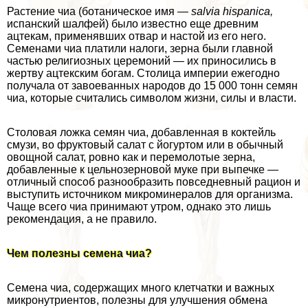
Растение чиа (ботаническое имя —
salvia hispanica,
испанский шалфей) было известно еще древним
ацтекам, применявших отвар и настой из его него.
Семенами чиа платили налоги, зерна были главной
частью религиозных церемоний — их приносились в
жертву ацтекским богам. Столица империи ежегодно
получала от завоеванных народов до 15 000 тонн семян
чиа, которые считались символом жизни, силы и власти.
Столовая ложка семян чиа, добавленная в коктейль
смузи, во фруктовый салат с йогуртом или в обычный
овощной салат, ровно как и перемолотые зерна,
добавленные к цельнозерновой муке при выпечке —
отличный способ разнообразить повседневный рацион и
выступить источником микроминералов для организма.
Чаще всего чиа принимают утром, однако это лишь
рекомендация, а не правило.
Чем полезны семена чиа?
Семена чиа, содержащих много клетчатки и важных
микронутриентов, полезны для улучшения обмена