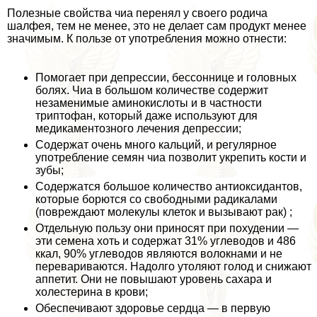
Полезные свойства чиа перенял у своего родича
шалфея, тем не менее, это не делает сам продукт менее
значимым. К пользе от употрeбления можно отнести:
Помогает при депрессии, бессоннице и головных
болях. Чиа в большом количестве содержит
незаменимые аминокислоты и в частности
триптофан, который даже используют для
медикаментозного лечения депрессии;
Содержат очень много кальций, и регулярное
употрeбление семян чиа позволит укрепить кости и
зубы;
Содержатся большое количество антиоксидантов,
которые борются со свободными радикалами
(повреждают молекулы клеток и вызывают paк) ;
Отдельную пользу они приносят при похудении —
эти семена хоть и содержат 31% углеводов и 486
ккал, 90% углеводов являются волокнами и не
перевариваются. Надолго утоляют голод и снижают
аппетит. Они не повышают уровень сахара и
холестерина в крови;
Обеспечивают здоровье сердца — в первую