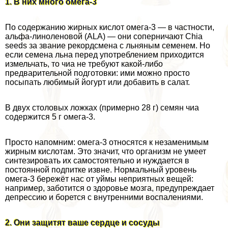
1. В них много омега-3
По содержанию жирных кислот омега-3 — в частности,
альфа-линоленовой (ALA) — они соперничают Chia
seeds за звание рекордсмена с льняным семенем. Но
если семена льна перед употрeблением приходится
измельчать, то чиа не требуют какой-либо
предварительной подготовки: ими можно просто
посыпать любимый йогурт или добавить в салат.
В двух столовых ложках (примерно 28 г) семян чиа
содержится 5 г омега-3.
Просто напомним: омега-3 относятся к незаменимым
жирным кислотам. Это значит, что организм не умеет
синтезировать их самостоятельно и нуждается в
постоянной подпитке извне. Нормальный уровень
омега-3 бережёт нас от уймы неприятных вещей:
например, заботится о здоровье мозга, предупреждает
депрессию и борется с внутренними воспалениями.
2. Они защитят ваше сердце и сосуды