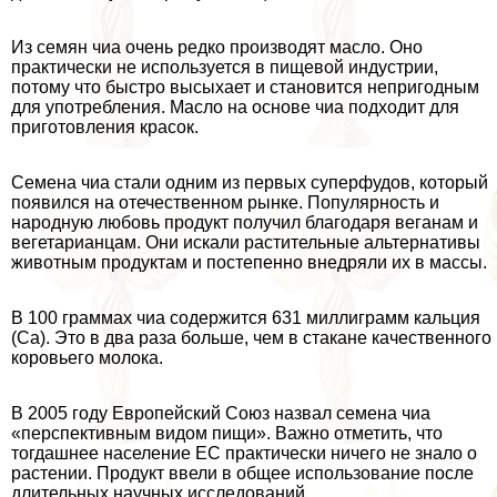
Из семян чиа очень редко производят масло. Оно
пpaктически не используется в пищевой индустрии,
потому что быстро высыхает и становится непригодным
для употрeбления. Масло на основе чиа подходит для
приготовления красок.
Семена чиа стали одним из первых суперфудов, который
появился на отечественном рынке. Популярность и
народную любовь продукт получил благодаря веганам и
вегетарианцам. Они искали растительные альтернативы
животным продуктам и постепенно внедряли их в массы.
В 100 граммах чиа содержится 631 миллиграмм кальция
(Са). Это в два раза больше, чем в стакане качественного
коровьего молока.
В 2005 году Европейский Союз назвал семена чиа
«перспективным видом пищи». Важно отметить, что
тогдашнее население ЕС пpaктически ничего не знало о
растении. Продукт ввели в общее использование после
длительных научных исследований.