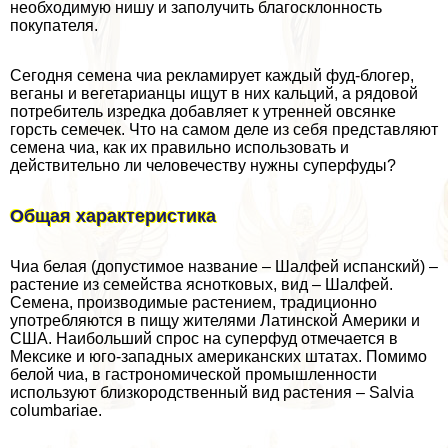
необходимую нишу и заполучить благосклонность
покупателя.
Сегодня семена чиа рекламирует каждый фуд-блогер,
веганы и вегетарианцы ищут в них кальций, а рядовой
потребитель изредка добавляет к утренней овсянке
горсть семечек. Что на самом деле из себя представляют
семена чиа, как их правильно использовать и
действительно ли человечеству нужны суперфуды?
Общая хаpaктеристика
Чиа белая (допустимое название – Шалфей испанский) –
растение из семейства яснотковых, вид – Шалфей.
Семена, производимые растением, традиционно
употрeбляются в пищу жителями Латинской Америки и
США. Наибольший спрос на суперфуд отмечается в
Мексике и юго-западных американских штатах. Помимо
белой чиа, в гастрономической промышленности
используют близкородственный вид растения – Salvia
columbariae.