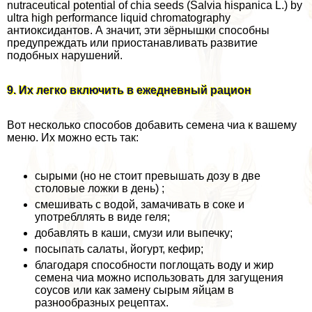
nutraceutical potential of chia seeds (Salvia hispanica L.) by
ultra high performance liquid chromatography
антиоксидантов. А значит, эти зёрнышки способны
предупреждать или приостанавливать развитие
подобных нарушений.
9. Их легко включить в ежедневный рацион
Вот несколько способов добавить семена чиа к вашему
меню. Их можно есть так:
сырыми (но не стоит превышать дозу в две
столовые ложки в день) ;
смешивать с водой, замачивать в соке и
употрeбллять в виде геля;
добавлять в каши, смузи или выпечку;
посыпать салаты, йогурт, кефир;
благодаря способности поглощать воду и жир
семена чиа можно использовать для загущения
соусов или как замену сырым яйцам в
разнообразных рецептах.