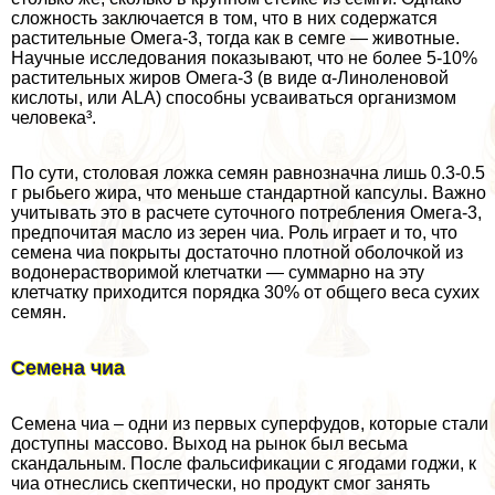
сложность заключается в том, что в них содержатся
растительные Омега-3, тогда как в семге — животные.
Научные исследования показывают, что не более 5-10%
растительных жиров Омега-3 (в виде α-Линоленовой
кислоты, или ALA) способны усваиваться организмом
человека³.
По сути, столовая ложка семян равнозначна лишь 0.3-0.5
г рыбьего жира, что меньше стандартной капсулы. Важно
учитывать это в расчете суточного потрeбления Омега-3,
предпочитая масло из зерен чиа. Роль играет и то, что
семена чиа покрыты достаточно плотной оболочкой из
водонерастворимой клетчатки — суммарно на эту
клетчатку приходится порядка 30% от общего веса сухих
семян.
Семена чиа
Семена чиа – одни из первых суперфудов, которые стали
доступны массово. Выход на рынок был весьма
скандальным. После фальсификации с ягодами годжи, к
чиа отнеслись скептически, но продукт смог занять