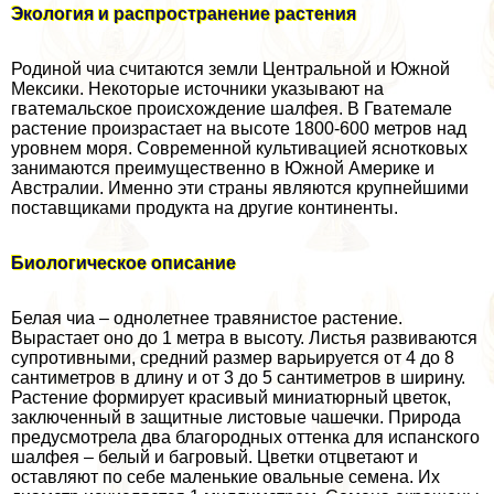
Экология и распространение растения
Родиной чиа считаются земли Центральной и Южной
Мексики. Некоторые источники указывают на
гватемальское происхождение шалфея. В Гватемале
растение произрастает на высоте 1800-600 метров над
уровнем моря. Современной культивацией яснотковых
занимаются преимущественно в Южной Америке и
Австралии. Именно эти страны являются крупнейшими
поставщиками продукта на другие континенты.
Биологическое описание
Белая чиа – однолетнее травянистое растение.
Вырастает оно до 1 метра в высоту. Листья развиваются
супротивными, средний размер варьируется от 4 до 8
сантиметров в длину и от 3 до 5 сантиметров в ширину.
Растение формирует красивый миниатюрный цветок,
заключенный в защитные листовые чашечки. Природа
предусмотрела два благородных оттенка для испанского
шалфея – белый и багровый. Цветки отцветают и
оставляют по себе маленькие овальные семена. Их