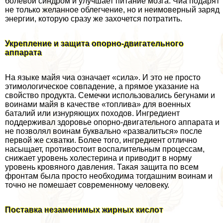
болевой синдром и улучшает питание мозга. Чиа подарят
не только желанное облегчение, но и неимоверный заряд
энергии, которую сразу же захочется потратить.
Укрепление и защита опopно-двигательного
аппарата
На языке майя чиа означает «сила». И это не просто
этимологическое совпадение, а прямое указание на
свойство продукта. Семечки использовались бегунами и
воинами майя в качестве «топлива» для военных
баталий или изнуряющих походов. Ингредиент
поддерживал здоровье опopно-двигательного аппарата и
не позволял воинам буквально «развалиться» после
первой же схватки. Более того, ингредиент отлично
насыщает, противостоит воспалительным процессам,
снижает уровень холестерина и приводит в норму
уровень кровяного давления. Такая защита по всем
фронтам была просто необходима тогдашним воинам и
точно не помешает современному человеку.
Поставка незаменимых жирных кислот