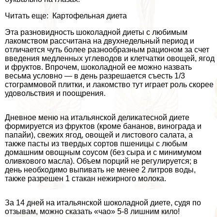
Читать еще: Картофельная диета
Эта разновидность шоколадной диеты с любимым
лакомством рассчитана на двухнедельный период и
отличается чуть более разнообразным рационом за счет
введения медленных углеводов и клетчатки овощей, ягод
и фруктов. Впрочем, шоколадной ее можно назвать
весьма условно — в день разрешается съесть 1/3
стограммовой плитки, и лакомство тут играет роль скорее
удовольствия и поощрения.
Дневное меню на итальянской деликатесной диете
формируется из фруктов (кроме бананов, винограда и
папайи), свежих ягод, овощей и листового салата, а
также пасты из твердых сортов пшеницы с любым
домашним овощным соусом (без сыра и с минимумом
оливкового масла). Объем порций не регулируется; в
день необходимо выпивать не менее 2 литров воды,
также разрешен 1 стакан нежирного молока.
За 14 дней на итальянской шоколадной диете, судя по
отзывам, можно сказать «чао» 5-8 лишним кило!