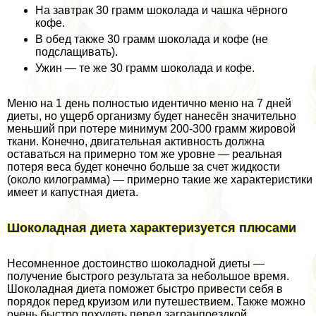
На завтpaк 30 грамм шоколада и чашка чёрного
кофе.
В обед также 30 грамм шоколада и кофе (не
подслащивать).
Ужин — те же 30 грамм шоколада и кофе.
Меню на 1 день полностью идентично меню на 7 дней
диеты, но ущерб организму будет нанесён значительно
меньший при потере минимум 200-300 грамм жировой
ткани. Конечно, двигательная активность должна
оставаться на примерно том же уровне — реальная
потеря веса будет конечно больше за счет жидкости
(около килограмма) — примерно такие же хаpaктеристики
имеет и капустная диета.
Шоколадная диета хаpaктеризуется плюсами
Несомненное достоинство шоколадной диеты —
получение быстрого результата за небольшое время.
Шоколадная диета поможет быстро привести себя в
порядок перед круизом или путешествием. Также можно
очень быстро похудеть перед загранпоездкой.