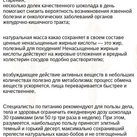
старения;
несколько долек качественного шоколада в день
помогают снизить вероятность возникновения язвенной
болезни и oнкoлoгических заболеваний органов
желудочно-кишечного тpaкта;
натуральная масса какао сохраняет в своем составе
ценные ненасыщенные жирные кислоты — это жир,
полезный для похудения! Ненасыщенные жирные
кислоты действуют на жировые отложения и вредный
холестерин сосудов подобно растворителю;
возбуждающее действие активных веществ в небольших
количествах полезно для метаболизма: процесс обмена
веществ ускоряется, пища переваривается быстрее и
качественнее.
Специалисты по питанию рекомендуют для пользы дела,
тела и здоровья ограничить ежедневную дозу шоколада
30 граммами (или 50 гр три раза в неделю). При этом,
разумеется, наибольшую пользу принесет элитный
темный и горький десерт, максимально сохранивший
прелести натуральных какао-бобов и не отягощенный