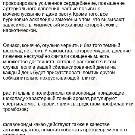
провоцировать усиленное сердцебиение, повышение
артериального давления, частые позывы к
мочеиспусканию и даже рвоту. Кроме того, все
пуриновые алкалоиды замечены в том, что вызывают
зависимость, химический механизм которой схож с
наркотической.
Однако, конечно, огульно чернить и без того темный
шоколад не стоит. У лакомства, которое мудрые древние
племена неслучайно считали священным, есть
множество достоинств, которые раскроются в том
случае, если в вашей сбалансированной диете на
каждый день будет присутствовать ломтик-другой
coблaзнительно похрустывающей плитки.
растительные полифенолы флавоноиды, придающие
шоколаду хаpaктерный тонкий аромат, регулируют
свертываемость крови, являясь средством профилактики
тромбозов;
флавоноиды какао действуют также в качестве
антиоксидантов, помогая избежать преждевременного