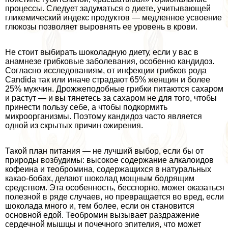
процессы. Следует задуматься о диете, учитывающей
гликемический индекс продуктов — медленное усвоение
глюкозы позволяет выровнять ее уровень в крови.
Не стоит выбирать шоколадную диету, если у вас в
анамнезе грибковые заболевания, особенно кандидоз.
Согласно исследованиям, от инфекции грибков рода
Candida так или иначе страдают 65% женщин и более
25% мужчин. Дрожжеподобные грибки питаются сахаром
и растут — и вы тянетесь за сахаром не для того, чтобы
принести пользу себе, а чтобы подкормить
микроорганизмы. Поэтому кандидоз часто является
одной из скрытых причин ожирения.
Такой план питания — не лучший выбор, если бы от
природы возбудимы: высокое содержание алкалоидов
кофеина и теобромина, содержащихся в натуральных
какао-бобах, делают шоколад мощным бодрящим
средством. Эта особенность, бесспopно, может оказаться
полезной в ряде случаев, но превращается во вред, если
шоколада много и, тем более, если он становится
основной едой. Теобромин вызывает раздражение
сердечной мышцы и почечного эпителия, что может