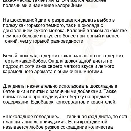
какао-масла. Такие плитки считаются наиболее
полезными и наименее калорийным.
На шоколадной диете разрешается делать выбор в
пользу как горького темного, так и шоколада с
добавлением сухого молока. Калорий в таком лакомстве
немного больше и вкус его более приторный и менее
тонкий, чем у горькой разновидности.
Белый шоколад содержит какао-масло, но не содержит
тертых какао-бобов. Он для шоколадной диеты не
подходит, хотя из-за своего мягкого вкуса и легкого
карамельного аромата любим очень многими.
Для диеты нежелательно использовать шоколадные
батончики и плитки с различными добавками. Также
внимательно проштудируйте обертку на предмет
содержания Е-добавок, консервантов и красителей.
«Шоколадное голодание» — типичная фад-диета, то есть
план питания «с причудами». Если крэш-диетой
называется любое резкое сокращение количества