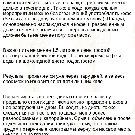
самостоятельно: съесть все сразу, в три приема или по
дольке в течение дня. Также в ходе похудательных
мероприятий можно без ограничений употрeбллять кофе
(без сахара, но допускается немного молока). Правда,
одновременно наслаждаться и кофе, и разрешенным
деликатесом не получится — перерыв между ними
должен быть не менее полутора часов.
Важно пить не менее 1,5 литров в день простой
негазированной чистой воды. Напитки кроме кофе и
воды на шоколадной диете под запретом.
Результат проявляется уже через пару дней, а за весь
срок можно избавиться от пяти лишних кило.
Поскольку эта экспресс-диета относится к числу
предельно строгих диет, желательно предварить вход в
нее разгрузочным днем. Выходить из диеты также
следует мягко, постепенно делая меню более
разнообразным и калорийным. Срыв и объедание после
недельного голодания приведут к тому, что с таким
трудом потерянные килограммы вернутся на свои места
буквально на глазах.