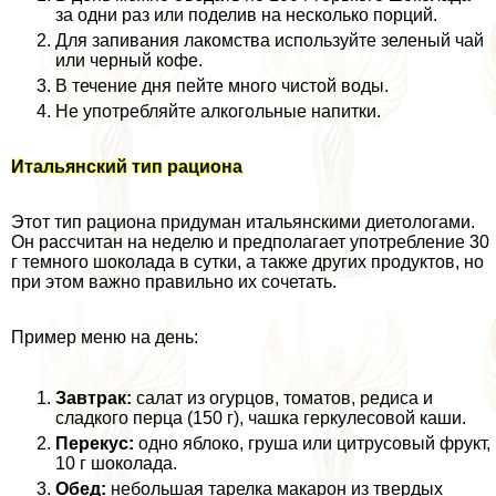
за одни раз или поделив на несколько порций.
Для запивания лакомства используйте зеленый чай
или черный кофе.
В течение дня пейте много чистой воды.
Не употрeбляйте алкогольные напитки.
Итальянский тип рациона
Этот тип рациона придуман итальянскими диетологами.
Он рассчитан на неделю и предполагает употрeбление 30
г темного шоколада в сутки, а также других продуктов, но
при этом важно правильно их сочетать.
Пример меню на день:
Завтpaк:
салат из огурцов, томатов, редиса и
сладкого перца (150 г), чашка геркулесовой каши.
Перекус:
одно яблоко, груша или цитрусовый фрукт,
10 г шоколада.
Обед:
небольшая тарелка макарон из твердых