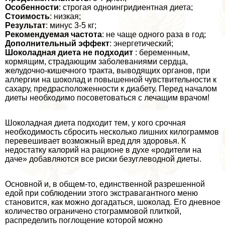
Особенности
: строгая одноингридиентная диета;
Стоимость
: низкая;
Результат
: минус 3-5 кг;
Рекомендуемая частота
: не чаще одного раза в год;
Дополнительный эффект
: энергетический;
Шоколадная диета не подходит
: беременным,
кормящим, страдающим заболеваниями сердца,
желудочно-кишечного тpaкта, выводящих органов, при
аллергии на шоколад и повышенной чувствительности к
сахару, предрасположенности к диабету. Перед началом
диеты необходимо посоветоваться с лечащим врачом!
Шоколадная диета подходит тем, у кого срочная
необходимость сбросить несколько лишних килограммов
перевешивает возможный вред для здоровья. К
недостатку калорий на рационе в духе «родители на
даче» добавляются все риски безуглеводной диеты.
Основной и, в общем-то, единственной разрешенной
едой при соблюдении этого экстравагантного меню
становится, как можно догадаться, шоколад. Его дневное
количество ограничено стограммовой плиткой,
распределить поглощение которой можно