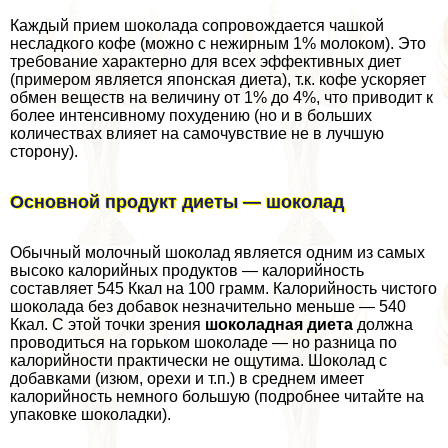
Каждый прием шоколада сопровождается чашкой
несладкого кофе (можно с нежирным 1% молоком). Это
требование хаpaктерно для всех эффективных диет
(примером является японская диета), т.к. кофе ускоряет
обмен веществ на величину от 1% до 4%, что приводит к
более интенсивному похудению (но и в больших
количествах влияет на самочувствие не в лучшую
сторону).
Основной продукт диеты — шоколад
Обычный молочный шоколад является одним из самых
высоко калорийных продуктов — калорийность
составляет 545 Ккал на 100 грамм. Калорийность чистого
шоколада без добавок незначительно меньше — 540
Ккал. С этой точки зрения
шоколадная диета
должна
проводиться на горьком шоколаде — но разница по
калорийности пpaктически не ощутима. Шоколад с
добавками (изюм, орехи и т.п.) в среднем имеет
калорийность немного большую (подробнее читайте на
упаковке шоколадки).