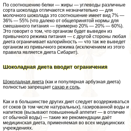
По соотношению белки — жиры — углеводы различные
сорта шоколада отличаются незначительно — для
молочного шоколада это соотношение имеет вид 7% —
36% — 55% (что далеко от общепринятой нормы для
смешанного питания — примерно 20% — 20% — 60%).
Это говорит о том, что организм будет выведен из
привычного режима питания — с другой стороны любая
диета ограничивает калорийность — что так же выведет
организм из привычного режима (исключением из этого
правила является диета Сибарит).
Шоколадная диета вводит ограничения
Шоколадная диета
(как и популярная арбузная диета)
полностью запрещает
сахар и соль
.
Как и в большинстве других диет следует воздерживаться
от соков (в том числе натуральных), газированной воды и
напитков (вызывают повышенный аппетит — в отличие
от обычной воды) — такие же рекомендации даёт
медицинская диета, применяемая во всех медицинских
учреждениях.