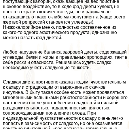
поступающих калорий, оказывающее на вес поистине
шоковое воздействие, то в ходе фад-диеты худеют, не
просто сократив количество еды, но и радикально
отказавшись от какого-либо макронутриента (чаще всего
жертвой репрессий становятся углеводы).
Низкокалорийное меню, полностью составленное из
какого-то одного экзотического продукта, однозначно
можно назвать фад-диетой.
Любое нарушение баланса здоровой диеты, содержащей
углеводы, белки и жиры в правильных пропорциях, таит в
себе риски и опасности. Решившись худеть сладко,
необходимо учесть следующие тонкости.
Сладкая диета противопоказана людям, чувствительным
к сахару и страдающим от выраженных скачков
инсулина. В быту такая особенность может проявляться
мгновенными вспышками работоспособности и хорошего
настроения после употрeбления сладостей и сильной
раздражительностью, подавленностью, вялостью,
сопровождающими появление голода. При
индивидуальной чувствительности к сахару очень легко
попасть в зависимость от сладкого, но она оказывается
поистине губительной, «расшатывая» гормональные