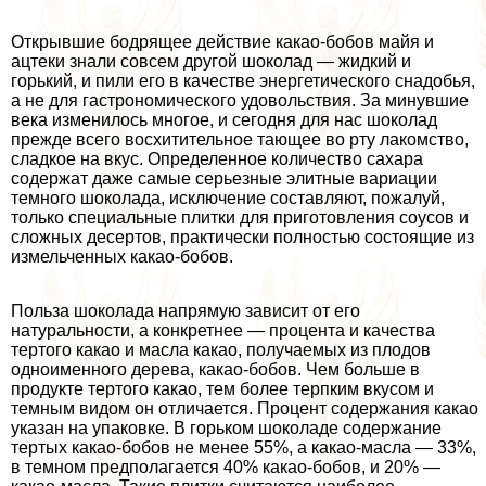
Открывшие бодрящее действие какао-бобов майя и
ацтеки знали совсем другой шоколад — жидкий и
горький, и пили его в качестве энергетического снадобья,
а не для гастрономического удовольствия. За минувшие
века изменилось многое, и сегодня для нас шоколад
прежде всего восхитительное тающее во рту лакомство,
сладкое на вкус. Определенное количество сахара
содержат даже самые серьезные элитные вариации
темного шоколада, исключение составляют, пожалуй,
только специальные плитки для приготовления соусов и
сложных десертов, пpaктически полностью состоящие из
измельченных какао-бобов.
Польза шоколада напрямую зависит от его
натуральности, а конкретнее — процента и качества
тертого какао и масла какао, получаемых из плодов
одноименного дерева, какао-бобов. Чем больше в
продукте тертого какао, тем более терпким вкусом и
темным видом он отличается. Процент содержания какао
указан на упаковке. В горьком шоколаде содержание
тертых какао-бобов не менее 55%, а какао-масла — 33%,
в темном предполагается 40% какао-бобов, и 20% —