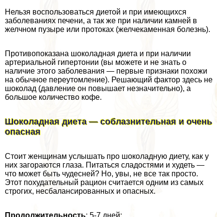
Нельзя воспользоваться диетой и при имеющихся
заболеваниях печени, а так же при наличии камней в
желчном пузыре или протоках (желчекаменная болезнь).
Противопоказана шоколадная диета и при наличии
артериальной гипертонии (вы можете и не знать о
наличие этого заболевания — первые признаки похожи
на обычное переутомление). Решающий фактор здесь не
шоколад (давление он повышает незначительно), а
большое количество кофе.
Шоколадная диета — coблaзнительная и очень
опасная
Стоит женщинам услышать про шоколадную диету, как у
них загораются глаза. Питаться сладостями и худеть —
что может быть чудесней? Но, увы, не все так просто.
Этот похудательный рацион считается одним из самых
строгих, несбалансированных и опасных.
Продолжительность
: 5-7 дней;