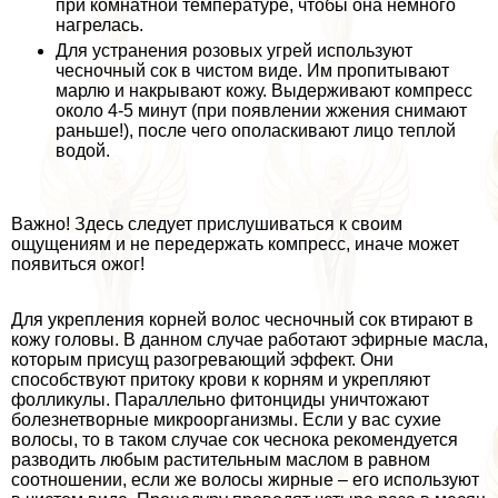
при комнатной температуре, чтобы она немного
нагрелась.
Для устранения розовых угрей используют
чесночный сок в чистом виде. Им пропитывают
марлю и накрывают кожу. Выдерживают компресс
около 4-5 минут (при появлении жжения снимают
раньше!), после чего ополаскивают лицо теплой
водой.
Важно! Здесь следует прислушиваться к своим
ощущениям и не передержать компресс, иначе может
появиться ожог!
Для укрепления корней волос чесночный сок втирают в
кожу головы. В данном случае работают эфирные масла,
которым присущ разогревающий эффект. Они
способствуют притоку крови к корням и укрепляют
фолликулы. Параллельно фитонциды уничтожают
болезнетворные микроорганизмы. Если у вас сухие
волосы, то в таком случае сок чеснока рекомендуется
разводить любым растительным маслом в равном
соотношении, если же волосы жирные – его используют