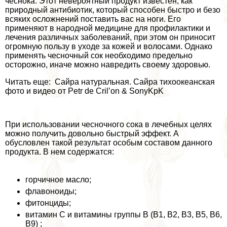
чеснока. Этот невероятный продукт известен, как
природный антибиотик, который способен быстро и безо
всяких осложнений поставить вас на ноги. Его
применяют в народной медицине для профилактики и
лечения различных заболеваний, при этом он приносит
огромную пользу в уходе за кожей и волосами. Однако
применять чесночный сок необходимо предельно
осторожно, иначе можно навредить своему здоровью.
Читать еще: Сайра натуральная. Сайра тихоокеанская
фото и видео от Petr de Cril’on & SonyKpK
При использовании чесночного сока в лечебных целях
можно получить довольно быстрый эффект. А
обусловлен такой результат особым составом данного
продукта. В нем содержатся:
горчичное масло;
флавоноиды;
фитонциды;
витамин С и витамины группы В (В1, В2, В3, В5, В6,
В9) ;