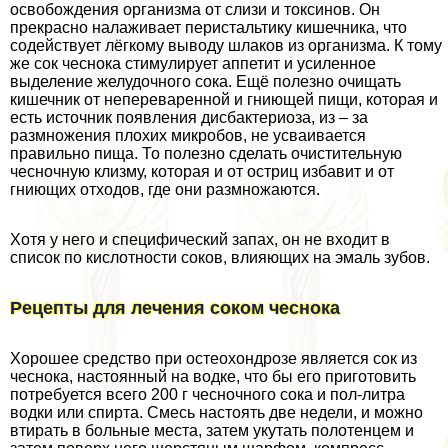
освобождения организма от слизи и токсинов. Он
прекрасно налаживает перистальтику кишечника, что
содействует лёгкому выводу шлаков из организма. К тому
же сок чеснока стимулирует аппетит и усиленное
выделение желудочного сока. Ещё полезно очищать
кишечник от непереваренной и гниющей пищи, которая и
есть источник появления дисбактериоза, из – за
размножения плохих микробов, не усваивается
правильно пища. То полезно сделать очистительную
чесночную клизму, которая и от остриц избавит и от
гниющих отходов, где они размножаются.
Хотя у него и специфический запах, он не входит в
список по кислотности соков, влияющих на эмаль зубов.
Рецепты для лечения соком чеснока
Хорошее средство при остеохондрозе является сок из
чеснока, настоянный на водке, что бы его приготовить
потребуется всего 200 г чесночного сока и пол-литра
водки или спирта. Смесь настоять две недели, и можно
втирать в больные места, затем укутать полотенцем и