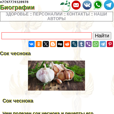
+7(977)9328978
Биографии
ЗДОРОВЬЕ
::
ПЕРСОНАЛИИ
::
КОНТАКТЫ
::
НАШИ
АВТОРЫ
Сок чеснока
Сок чеснока
Чем полезен сок чеснока и рецепты его