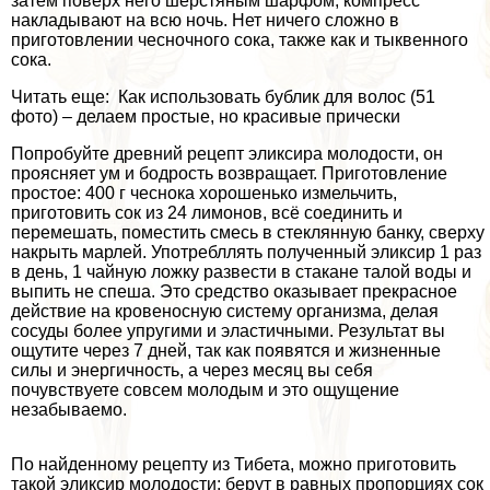
затем поверх него шерстяным шарфом, компресс
накладывают на всю ночь. Нет ничего сложно в
приготовлении чесночного сока, также как и тыквенного
сока.
Читать еще: Как использовать бублик для волос (51
фото) – делаем простые, но красивые прически
Попробуйте древний рецепт эликсира молодости, он
проясняет ум и бодрость возвращает. Приготовление
простое: 400 г чеснока хорошенько измельчить,
приготовить сок из 24 лимонов, всё соединить и
перемешать, поместить смесь в стеклянную банку, сверху
накрыть марлей. Употрeбллять полученный эликсир 1 раз
в день, 1 чайную ложку развести в стакане талой воды и
выпить не спеша. Это средство оказывает прекрасное
действие на кровеносную систему организма, делая
сосуды более упругими и эластичными. Результат вы
ощутите через 7 дней, так как появятся и жизненные
силы и энергичность, а через месяц вы себя
почувствуете совсем молодым и это ощущение
незабываемо.
По найденному рецепту из Тибета, можно приготовить
такой эликсир молодости: берут в равных пропорциях сок