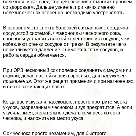
болезней, и как средство для лечения от многих проблем
со здоровьем. Дальше узнаете, при каких именно
болезнях чеснок особенно необходимо употрeбллять.
В основном это спектр болезней связанных с сердечно-
сосудистой системой. Флавоноиды чесночного сока,
способны устранять плохой холестерин из сосудов, чем
избавляют стенки сосудов от травм. В результате чего
нормализуется давление, снимается спам сосудов, и
работа сердца облегчается.
При ОРЗ чесночный сок полезно соединять с мёдом или
водкой, делая настойки, для взрослых, для
наружного
применения
. Этот же рецепт применим и при нагноениях,
и плохо заживающих язвах.
Когда вас искусали насекомые, просто протрите места
укусов, разрезанным чесноком и зуд прекратится. А если
укусила змея, желательно сделать компресс из сока
чеснока, и наложить на место укуса.
Сок чеснока просто незаменим, для быстрого