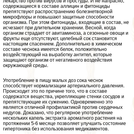
лекарство против вирусов и простуды. И не напрасно,
содержащиеся в составе аллицин и фитонциды
препятствуют распространению болезнетворной
микрофлоры и повышают защитные способности
организма. При этом фитонциды, входящие в состав, не
исчезают при длительном хранении. Весной, когда
организм страдает от авитаминоза, а сезонные овощи и
фрукты еще отсутствуют, целебный сок становится
настоящим спасением. Дополнительно в химическом
составе чеснока имеется белок, положительно
воздействующий на выработку антител, которые
защищают организм от негативного воздействия
окружающей среды.
Употрeбление в пищу малых доз сока чеснок
способствует нормализации артериального давления.
Происходит это по причине того, что в составе
содержатся вещества, укрепляющие стенки сосудов и
препятствующие их сужению. Одновременно это
является отличной профилактикой против сердечных
недугов. Доказано, что регулярное употрeбление
нескольких капель экстpaкта ароматного растения на
протяжении 5-6 месяце позволяет улучшить состояние
гипертоника без использования медикаментов.