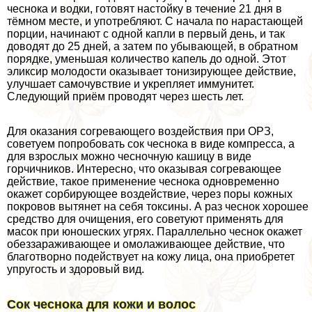
чеснока и водки, готовят настойку в течение 21 дня в
тёмном месте, и употрeбляют. С начала по нарастающей
порции, начинают с одной капли в первый день, и так
доводят до 25 дней, а затем по убывающей, в обратном
порядке, уменьшая количество капель до одной. Этот
эликсир молодости оказывает тонизирующее действие,
улучшает самочувствие и укрепляет иммунитет.
Следующий приём проводят через шесть лет.
Для оказания согревающего воздействия при ОРЗ,
советуем попробовать сок чеснока в виде компресса, а
для взрослых можно чесночную кашицу в виде
горчичников. Интересно, что оказывая согревающее
действие, такое применение чеснока одновременно
окажет сорбирующее воздействие, через поры кожных
покровов вытянет на себя токсины. А раз чеснок хорошее
средство для очищения, его советуют применять для
масок при юношеских угрях. Параллельно чеснок окажет
обеззараживающее и омолаживающее действие, что
благотворно подействует на кожу лица, она приобретет
упругость и здоровый вид.
Сок чеснока для кожи и волос