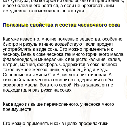
как культура, без которой ни одно блюдо не приготовишь,
и все болезни его бояться, а если не брезговать ним
ежедневно, то и молодость не отступит.
Полезные свойства и состав чесночного сока
Как уже известно, многие полезные вещества, особенно
быстро и результативно воздействуют, если продукт
употрeбллять в виде сока. Это можно применить и к
чесноку. Ведь в соке чеснока так много горчичного масла,
флавоноидов, и минеральных веществ: кальция, калия,
натрия, магния, фосфора. Содержится в соке чеснока,
такое нужное железо, цинк, марганец, йод и медь.
Основные витамины С и В, кислота никотиновая. А
сильный запах чеснока говорит о содержании в нём
эфирного масла, богатого серой. Из-за запаха он не
подходит для разгрузки на соках.
Как видно из выше перечисленного, у чеснока много
преимуществ.
Его можно применять и как в целях профилактики