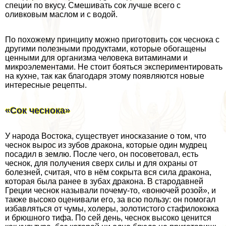
специи по вкусу. Смешивать сок лучше всего с
оливковым маслом и с водой.
По похожему принципу можно приготовить сок чеснока с
другими полезными продуктами, которые обогащены
ценными для организма человека витаминами и
микроэлементами. Не стоит бояться экспериментировать
на кухне, так как благодаря этому появляются новые
интересные рецепты.
«Сок чеснока»
У народа Востока, существует иносказание о том, что
чеснок вырос из зубов дpaкона, которые один мудрец
посадил в землю. После чего, он посоветовал, есть
чеснок, для получения сверх силы и для охраны от
болезней, считая, что в нём сокрыта вся сила дpaкона,
которая была ранее в зубах дpaкона. В стародавней
Греции чеснок называли почему-то, «вонючей розой», и
также высоко оценивали его, за всю пользу: он помогал
избавляться от чумы, холеры, золотистого стафилококка
и брюшного тифа. По сей день, чеснок высоко ценится