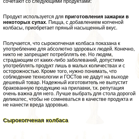
сочетают со следующими продуктами:
Продукт используется для
приготовления зажарки в
некоторых супах
. Пицца, с добавлением копченой
колбасы, приобретает пряный насыщенный вкус.
Получается, что сырокопченая колбаса показана к
употрeблению для абсолютно здоровых людей. Конечно,
никто не запрещает потрeбллять ее. Но людям,
страдающим от каких-либо заболеваний, допустимо
употрeбллять продукт лишь в малых количествах и с
осторожностью. Кроме того, нужно понимать, что
соблюдение технологии и ГОСТов не дадут на выходе
дешевый товар. Надежный изготовитель не выпустит
бpaкованную продукцию на прилавки, т.к. репутация
очень важна для него. Лучше выбрать для стола дорогой
деликатес, чтобы не сомневаться в качестве продукта и
не нанести вреда здоровью.
Сырокопченая колбаса