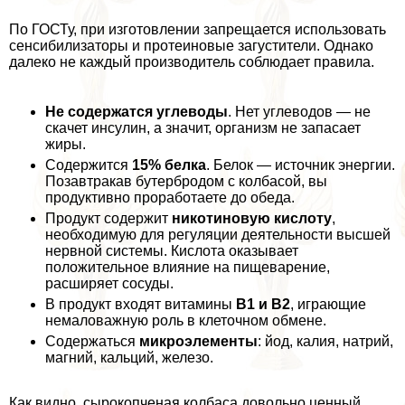
По ГОСТу, при изготовлении запрещается использовать
сенсибилизаторы и протеиновые загустители. Однако
далеко не каждый производитель соблюдает правила.
Не содержатся углеводы
. Нет углеводов — не
скачет инсулин, а значит, организм не запасает
жиры.
Содержится
15% белка
. Белок — источник энергии.
Позавтpaкав бутербродом с колбасой, вы
продуктивно проработаете до обеда.
Продукт содержит
никотиновую кислоту
,
необходимую для регуляции деятельности высшей
нервной системы. Кислота оказывает
положительное влияние на пищеварение,
расширяет сосуды.
В продукт входят витамины
B1 и B2
, играющие
немаловажную роль в клеточном обмене.
Содержаться
микроэлементы
: йод, калия, натрий,
магний, кальций, железо.
Как видно, сырокопченая колбаса довольно ценный