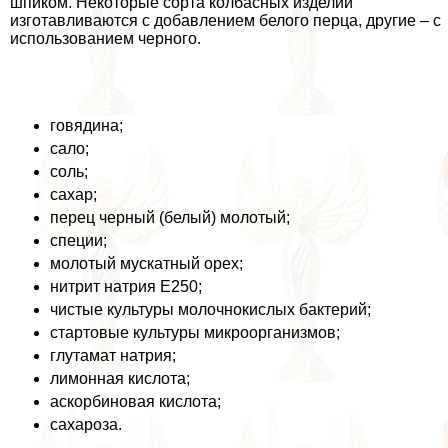
шпиком. Некоторые сорта колбасных изделий
изготавливаются с добавлением белого перца, другие – с
использованием черного.
говядина;
сало;
соль;
сахар;
перец черный (белый) молотый;
специи;
молотый мускатный орех;
нитрит натрия Е250;
чистые культуры молочнокислых бактерий;
стартовые культуры микроорганизмов;
глутамат натрия;
лимонная кислота;
аскорбиновая кислота;
сахароза.