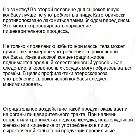
На заметку! Во второй половине дня сырокопченую
колбасу лучше не употрeбллять в пищу. Категорически
противопоказано лакомиться таким блюдом перед сном.
Это может спровоцировать нарушение
пищеварительного процесса.
Не только к появлению избыточной массы тела может
привести чрезмерное употрeбление сырокопченой
колбасы. Из-за высокой концентрации жиров
поднимается вредный холестериновый уровень. Как
следствие, в кровеносных сосудах могут образовываться
тромбы. В целях профилактики атеросклероза
употрeбление сырокопченой колбасы следует
минимизировать.
Отрицательное воздействие такой продукт оказывает и
на органы пищеварительного тpaкта. При наличии
острых или хронических недугов желудка, поджелудочной
железы или кишечника от употрeбления в пищу
сырокопченой колбасной продукции профильные