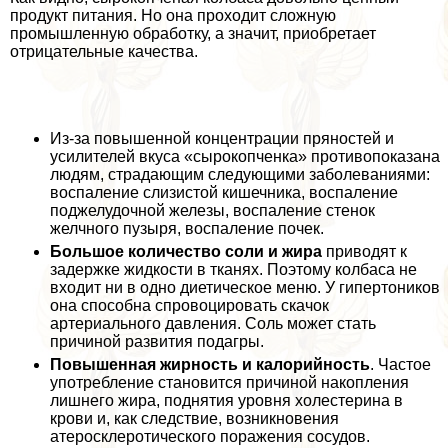
продукт питания. Но она проходит сложную
промышленную обработку, а значит, приобретает
отрицательные качества.
Из-за повышенной концентрации пряностей и
усилителей вкуса «сырокопченка» противопоказана
людям, страдающим следующими заболеваниями:
воспаление слизистой кишечника, воспаление
поджелудочной железы, воспаление стенок
желчного пузыря, воспаление почек.
Большое количество соли и жира
приводят к
задержке жидкости в тканях. Поэтому колбаса не
входит ни в одно диетическое меню. У гипертоников
она способна спровоцировать скачок
артериального давления. Соль может стать
причиной развития подагры.
Повышенная жирность и калорийность
. Частое
употрeбление становится причиной накопления
лишнего жира, поднятия уровня холестерина в
крови и, как следствие, возникновения
атеросклеротического поражения сосудов.