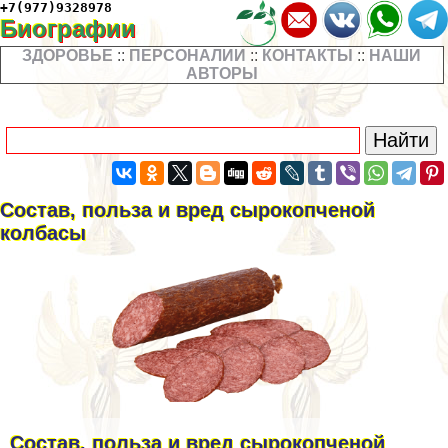
+7(977)9328978
Биографии
ЗДОРОВЬЕ
::
ПЕРСОНАЛИИ
::
КОНТАКТЫ
::
НАШИ
АВТОРЫ
Состав, польза и вред сырокопченой
колбасы
Состав, польза и вред сырокопченой