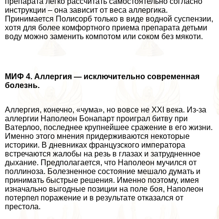
препарата легко рассчитать самостоятельно согласно
инструкции – она зависит от веса аллергика.
Принимается Полисорб только в виде водной суспензии,
хотя для более комфортного приема препарата детьми
воду можно заменить компотом или соком без мякоти.
МИФ 4. Аллергия — исключительно современная
болезнь.
Аллергия, конечно, «чума», но вовсе не XXI века. Из-за
аллергии Наполеон Бонапарт проиграл битву при
Ватерлоо, последнее крупнейшее сражение в его жизни.
Именно этого мнения придерживаются некоторые
историки. В дневниках французского императора
встречаются жалобы на резь в глазах и затрудненное
дыхание. Предполагается, что Наполеон мучился от
поллиноза. Болезненное состояние мешало думать и
принимать быстрые решения. Именно поэтому, имея
изначально выгодные позиции на поле боя, Наполеон
потерпел поражение и в результате отказался от
престола.