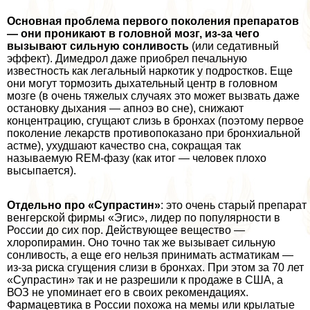
Основная проблема первого поколения препаратов
— они проникают в головной мозг, из-за чего
вызывают сильную сонливость
(или седативный
эффект). Димедрол даже приобрел печальную
известность как легальный наркотик у подростков. Еще
они могут тормозить дыхательный центр в головном
мозге (в очень тяжелых случаях это может вызвать даже
остановку дыхания — апноэ во сне), снижают
концентрацию, сгущают слизь в бронхах (поэтому первое
поколение лекарств противопоказано при бронхиальной
астме), ухудшают качество сна, сокращая так
называемую REM-фазу (как итог — человек плохо
высыпается).
Отдельно про «Супрастин»
: это очень старый препарат
венгерской фирмы «Эгис», лидер по популярности в
России до сих пор. Действующее вещество —
хлоропирамин. Оно точно так же вызывает сильную
сонливость, а еще его нельзя принимать астматикам —
из-за риска сгущения слизи в бронхах. При этом за 70 лет
«Супрастин» так и не разрешили к продаже в США, а
ВОЗ не упоминает его в своих рекомендациях.
Фармацевтика в России похожа на мемы или крылатые