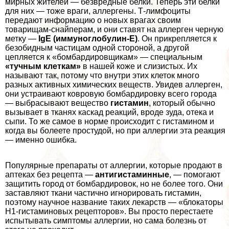
мирных жителей — безвредные белки. Теперь эти белки
для них — тоже враги, аллергены. Т-лимфоциты
передают информацию о новых врагах своим
товарищам-снайперам, и они ставят на аллерген черную
метку —
IgE (иммуноглобулин-E)
. Он прикрепляется к
безобидным частицам одной стороной, а другой
цепляется к «бомбардировщикам» — специальным
«тучным клеткам»
в нашей коже и слизистых. Их
называют так, потому что внутри этих клеток много
разных активных химических веществ. Увидев аллерген,
они устраивают ковровую бомбардировку всего города
— выбрасывают вещество
гистамин
, который обычно
вызывает в тканях каскад реакций, вроде зуда, отека и
сыпи. То же самое в норме происходит с гистамином и
когда вы болеете простудой, но при аллергии эта реакция
— именно ошибка.
Популярные препараты от аллергии, которые продают в
аптеках без рецепта —
антигистаминные
, — помогают
защитить город от бомбардировок, но не более того. Они
заставляют ткани частично игнорировать гистамин,
поэтому научное название таких лекарств — «блокаторы
H1-гистаминовых рецепторов». Вы просто перестаете
испытывать симптомы аллергии, но сама болезнь от