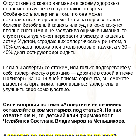
Отсутствие должного внимания к своему здоровью
непременно аукнется спустя какое-то время.
Особенность аллергии в том, что она может
накапливаться в организме. Если на первых этапах
болезни безобидный кашель или зуд на коже кажутся
вполне сносными и не заслуживающими внимания, то
спустя годы зуд может перерасти в экзему, а кашель в
астму. У детей, страдающих аллергическим ринитом, в
70% случаев поражаются околоносовые пазухи, а у 30 –
40% диагностируют аденоидиты.
Если вы аллергик со стажем, или только подозреваете у
себя аллергическую реакцию — держите в своей аптечке
Полисорб. За 10-14 дней приема сорбента, вы сможете
вывести из организма, накопившиеся аллергены и
улучшить свое самочувствие.
Свои вопросы по теме «Аллергия и ее лечение»
оставляйте в комментариях под статьей. На них
ответит к.м.н., гл. детский клин.фармаколог г.
Челябинск Светлана Владимировна Меньшикова.