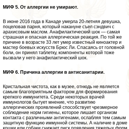
МИФ 5. От аллергии не умирают.
В июне 2016 года в Канаде умерла 20-летняя дeвyшка,
поцеловав парня, который накануне съел сэндвич с
арахисовым маслом. Анафилактический шок — самая
страшная и опасная аллергическая реакция. По той же
причине в возрасте 33 лет умер известный киноактер и
мастер боевых искусств Брюс Ли. Спасаясь от головной
боли, он принял таблетку, компоненты которой тоже
вызвали у него анафилактический шок.
МИФ 6. Причина аллергии в антисанитарии.
Кристальная чистота, как в музее, отнюдь не является
самым благоприятным фактором для формирования
крепкого иммунитета. Среди некоторых врачей
иммунологов бытует мнение, что развитию
аллергических проявлений способствует чрезмерное
соблюдение норм гигиены, которое лишает организм
контакта с различными антигенами, ослабляя тем самым
защитную функцию иммунной системы. А наличие в доме
кошки или собаки снижает риск появления тяжелых форм