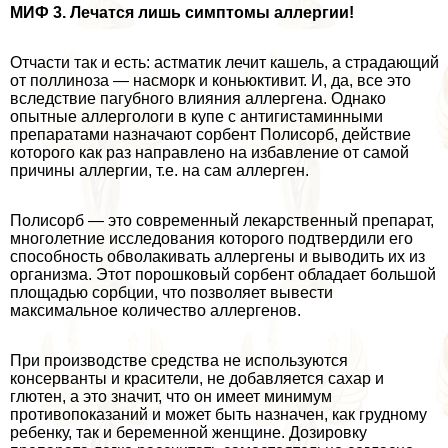
МИФ 3. Лечатся лишь симптомы аллергии!
Отчасти так и есть: астматик лечит кашель, а страдающий
от поллиноза — насморк и коньюктивит. И, да, все это
вследствие пагубного влияния аллергена. Однако
опытные аллергологи в купе с антигистаминными
препаратами назначают сорбент Полисорб, действие
которого как раз направлено на избавление от самой
причины аллергии, т.е. на сам аллерген.
Полисорб — это современный лекарственный препарат,
многолетние исследования которого подтвердили его
способность обволакивать аллергены и выводить их из
организма. Этот порошковый сорбент обладает большой
площадью сорбции, что позволяет вывести
максимальное количество аллергенов.
При производстве средства не используются
консерванты и красители, не добавляется сахар и
глютен, а это значит, что он имеет минимум
противопоказаний и может быть назначен, как грудному
ребенку, так и беременной женщине. Дозировку