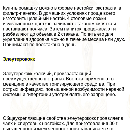
Купить ромашку можно в форме настойки, экстpaкта, в
фильтр-пакетах. В домашних условиях проще всего
изготовить целебный настой. 4 столовые ложки
измельченных цветков заливают стаканом кипятка и
настаивают полчаса. Затем напиток процеживают и
разбавляют до объема в 2 стакана. Попить его для
укрепления здоровья можно в течение месяца или двух.
Принимают по полстакана в день.
Элеутерококк
Элеутерококк колючий, произрастающий
преимущественно в странах Востока, применяют в
медицине в качестве тонизирующего средства. При
острых инфекциях, повышенной возбудимости нервной
системы и гипертонии употрeбллять его запрещено.
Общеукрепляющие свойства элеутерококк проявляет в
чаях и спиртовых настойках. Для приготовления 30 г
высушенного измельченного корня заваривается в