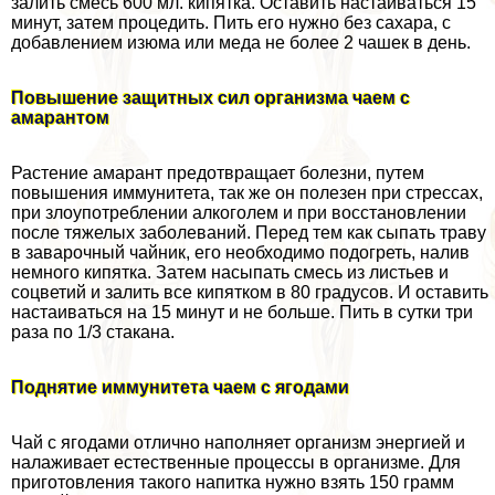
залить смесь 600 мл. кипятка. Оставить настаиваться 15
минут, затем процедить. Пить его нужно без сахара, с
добавлением изюма или меда не более 2 чашек в день.
Повышение защитных сил организма чаем с
амарантом
Растение амарант предотвращает болезни, путем
повышения иммунитета, так же он полезен при стрессах,
при злоупотрeблении алкоголем и при восстановлении
после тяжелых заболеваний. Перед тем как сыпать траву
в заварочный чайник, его необходимо подогреть, налив
немного кипятка. Затем насыпать смесь из листьев и
соцветий и залить все кипятком в 80 градусов. И оставить
настаиваться на 15 минут и не больше. Пить в сутки три
раза по 1/3 стакана.
Поднятие иммунитета чаем с ягодами
Чай с ягодами отлично наполняет организм энергией и
налаживает естественные процессы в организме. Для
приготовления такого напитка нужно взять 150 грамм