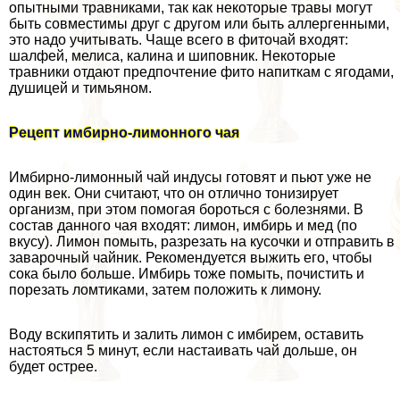
опытными травниками, так как некоторые травы могут
быть совместимы друг с другом или быть аллергенными,
это надо учитывать. Чаще всего в фиточай входят:
шалфей, мелиса, калина и шиповник. Некоторые
травники отдают предпочтение фито напиткам с ягодами,
душицей и тимьяном.
Рецепт имбирно-лимонного чая
Имбирно-лимонный чай индусы готовят и пьют уже не
один век. Они считают, что он отлично тонизирует
организм, при этом помогая бороться с болезнями. В
состав данного чая входят: лимон, имбирь и мед (по
вкусу). Лимон помыть, разрезать на кусочки и отправить в
заварочный чайник. Рекомендуется выжить его, чтобы
сока было больше. Имбирь тоже помыть, почистить и
порезать ломтиками, затем положить к лимону.
Воду вскипятить и залить лимон с имбирем, оставить
настояться 5 минут, если настаивать чай дольше, он
будет острее.