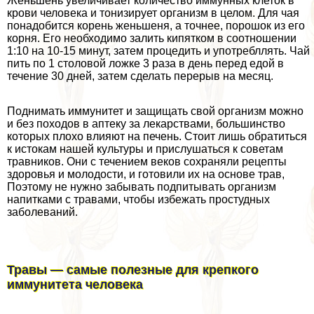
Женьшень увеличивает количество иммунных клеток в
крови человека и тонизирует организм в целом. Для чая
понадобится корень женьшеня, а точнее, порошок из его
корня. Его необходимо залить кипятком в соотношении
1:10 на 10-15 минут, затем процедить и употрeбллять. Чай
пить по 1 столовой ложке 3 раза в день перед едой в
течение 30 дней, затем сделать перерыв на месяц.
Поднимать иммунитет и защищать свой организм можно
и без походов в аптеку за лекарствами, большинство
которых плохо влияют на печень. Стоит лишь обратиться
к истокам нашей культуры и прислушаться к советам
травников. Они с течением веков сохраняли рецепты
здоровья и молодости, и готовили их на основе трав,
Поэтому не нужно забывать подпитывать организм
напитками с травами, чтобы избежать простудных
заболеваний.
Травы — самые полезные для крепкого
иммунитета человека