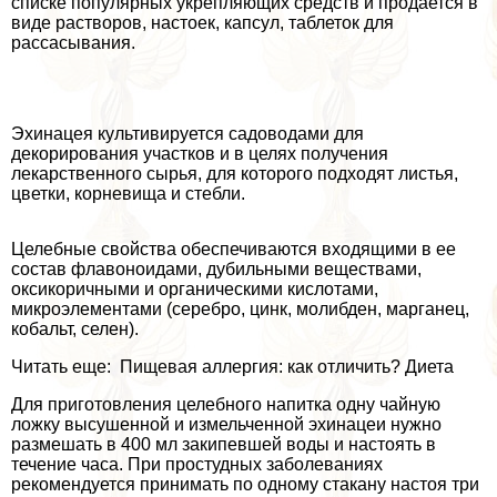
списке популярных укрепляющих средств и продается в
виде растворов, настоек, капсул, таблеток для
рассасывания.
Эхинацея культивируется садоводами для
декорирования участков и в целях получения
лекарственного сырья, для которого подходят листья,
цветки, корневища и стeбли.
Целебные свойства обеспечиваются входящими в ее
состав флавоноидами, дубильными веществами,
оксикоричными и органическими кислотами,
микроэлементами (серебро, цинк, молибден, марганец,
кобальт, селен).
Читать еще: Пищевая аллергия: как отличить? Диета
Для приготовления целебного напитка одну чайную
ложку высушенной и измельченной эхинацеи нужно
размешать в 400 мл закипевшей воды и настоять в
течение часа. При простудных заболеваниях
рекомендуется принимать по одному стакану настоя три