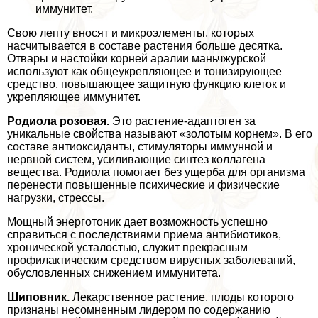
иммунитет.
Свою лепту вносят и микроэлементы, которых
насчитывается в составе растения больше десятка.
Отвары и настойки корней аралии маньчжурской
используют как общеукрепляющее и тонизирующее
средство, повышающее защитную функцию клеток и
укрепляющее иммунитет.
Родиола розовая.
Это растение-адаптоген за
уникальные свойства называют «золотым корнем». В его
составе антиоксиданты, стимуляторы иммунной и
нервной систем, усиливающие синтез коллагена
вещества. Родиола помогает без ущерба для организма
перенести повышенные психические и физические
нагрузки, стрессы.
Мощный энерготоник дает возможность успешно
справиться с последствиями приема антибиотиков,
хронической усталостью, служит прекрасным
профилактическим средством вирусных заболеваний,
обусловленных снижением иммунитета.
Шиповник.
Лекарственное растение, плоды которого
признаны несомненным лидером по содержанию