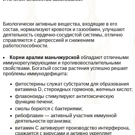
Биологически активные вещества, входящие в его
состав, нормализуют кровоток и газообмен, улучшают
деятельность сердечно-сосудистой системы, отлично
справляются с депрессией и снижением
работоспособности.
Корни аралии маньчжурской
обладают отличными
иммунорегулирующими и противовоспалительными
свойствами. Богатый состав растения успешно решает
проблемы иммунодефицита:
фитостерины служат субстратом для образования
витамина D, стероидных гормонов, желчных кислот;
флавоноиды стимулируют антитоксическую
функцию печени;
смолы борются с бактериями;
рибофлавин — активный участник иммунной
деятельности организма;
витамин С активирует производство интерферона,
сражается с вирусами и активно укрепляет