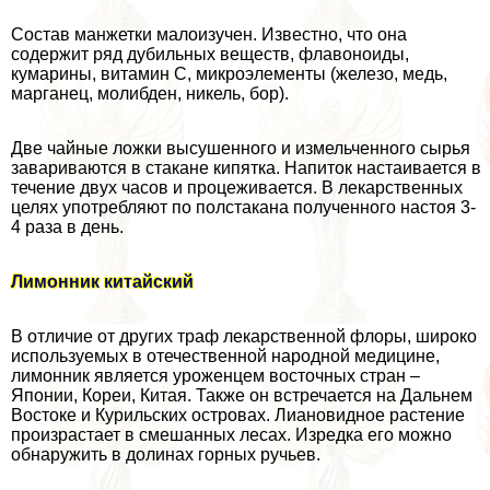
Состав манжетки малоизучен. Известно, что она
содержит ряд дубильных веществ, флавоноиды,
кумарины, витамин C, микроэлементы (железо, медь,
марганец, молибден, никель, бор).
Две чайные ложки высушенного и измельченного сырья
завариваются в стакане кипятка. Напиток настаивается в
течение двух часов и процеживается. В лекарственных
целях употрeбляют по полстакана полученного настоя 3-
4 раза в день.
Лимонник китайский
В отличие от других траф лекарственной флоры, широко
используемых в отечественной народной медицине,
лимонник является уроженцем восточных стран –
Японии, Кореи, Китая. Также он встречается на Дальнем
Востоке и Курильских островах. Лиановидное растение
произрастает в смешанных лесах. Изредка его можно
обнаружить в долинах горных ручьев.