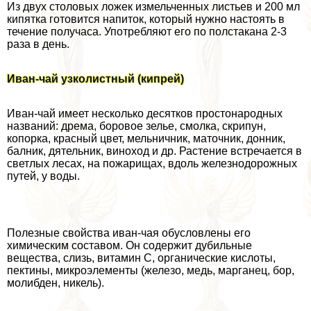
Из двух столовых ложек измельченных листьев и 200 мл
кипятка готовится напиток, который нужно настоять в
течение получаса. Употрeбляют его по полстакана 2-3
раза в день.
Иван-чай узколистный (кипрей)
Иван-чай имеет несколько десятков простонародных
названий: дрема, боровое зелье, смолка, скрипун,
копорка, красный цвет, мельничник, маточник, донник,
балник, дятельник, виноход и др. Растение встречается в
светлых лесах, на пожарищах, вдоль железнодорожных
путей, у воды.
Полезные свойства иван-чая обусловлены его
химическим составом. Он содержит дубильные
вещества, слизь, витамин C, органические кислоты,
пектины, микроэлементы (железо, медь, марганец, бор,
молибден, никель).