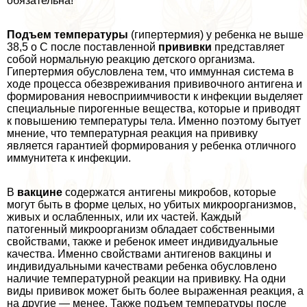
обязательна!
Подъем температуры
(гипертермия) у ребенка не выше
38,5 o С после поставленной
прививки
представляет
собой нормальную реакцию детского организма.
Гипертермия обусловлена тем, что иммунная система в
ходе процесса обезвреживания прививочного антигена и
формирования невосприимчивости к инфекции выделяет
специальные пирогенные вещества, которые и приводят
к повышению температуры тела. Именно поэтому бытует
мнение, что температурная реакция на прививку
является гарантией формирования у ребенка отличного
иммунитета к инфекции.
В
вакцине
содержатся антигены микробов, которые
могут быть в форме целых, но убитых микроорганизмов,
живых и ослабленных, или их частей. Каждый
патогенный микроорганизм обладает собственными
свойствами, также и ребенок имеет индивидуальные
качества. Именно свойствами антигенов вакцины и
индивидуальными качествами ребенка обусловлено
наличие температурной реакции на прививку. На одни
виды прививок может быть более выраженная реакция, а
на другие — менее. Также подъем температуры после