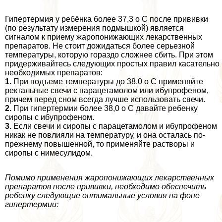
Гипертермия у ребёнка более 37,3 o С после прививки
(по результату измерения подмышкой) является
сигналом к приему жаропонижающих лекарственных
препаратов. Не стоит дожидаться более серьезной
температуры, которую гораздо сложнее сбить. При этом
придерживайтесь следующих простых правил касательно
необходимых препаратов:
1.
При подъеме температуры до 38,0 o С применяйте
ректальные свечи с парацетамолом или ибупрофеном,
причем перед сном всегда лучше использовать свечи.
2.
При гипертермии более 38,0 o С давайте ребенку
сиропы с ибупрофеном.
3.
Если свечи и сиропы с парацетамолом и ибупрофеном
никак не повлияли на температуру, и она осталась по-
прежнему повышенной, то применяйте растворы и
сиропы с нимесулидом.
Помимо применения жаропонижающих лекарственных
препаратов после прививки, необходимо обеспечить
ребенку следующие оптимальные условия на фоне
гипертермии: