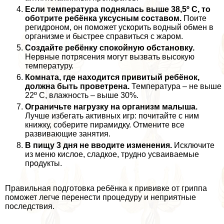
Если температура поднялась выше 38,5º С, то
оботрите ребёнка уксусным составом.
Поите
регидроном, он поможет ускорить водный обмен в
организме и быстрее справиться с жаром.
Создайте ребёнку спокойную обстановку.
Нервные потрясения могут вызвать высокую
температуру.
Комната, где находится привитый ребёнок,
должна быть проветрена.
Температура – не выше
22º С, влажность – выше 30%.
Ограничьте нагрузку на организм малыша.
Лучше избегать активных игр: почитайте с ним
книжку, соберите пирамидку. Отмените все
развивающие занятия.
В пищу 3 дня не вводите изменения.
Исключите
из меню кислое, сладкое, трудно усваиваемые
продукты.
Правильная подготовка ребёнка к прививке от гриппа
поможет легче перенести процедуру и неприятные
последствия.