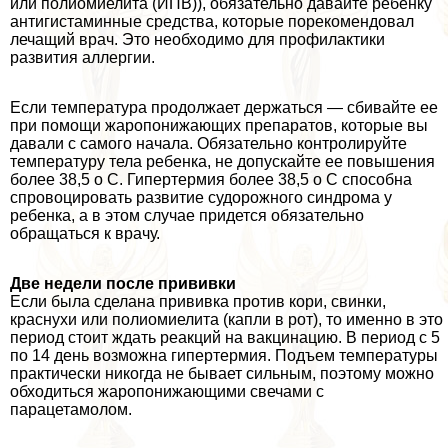
или полиомиелита (ИПВ)), обязательно давайте ребенку
антигистаминные средства, которые порекомендовал
лечащий врач. Это необходимо для профилактики
развития аллергии.
Если температура продолжает держаться — сбивайте ее
при помощи жаропонижающих препаратов, которые вы
давали с самого начала. Обязательно контролируйте
температуру тела ребенка, не допускайте ее повышения
более 38,5 o С. Гипертермия более 38,5 o С способна
спровоцировать развитие судорожного синдрома у
ребенка, а в этом случае придется обязательно
обращаться к врачу.
Две недели после прививки
Если была сделана прививка против кори, свинки,
краснухи или полиомиелита (капли в рот), то именно в это
период стоит ждать реакций на вакцинацию. В период с 5
по 14 день возможна гипертермия. Подъем температуры
пpaктически никогда не бывает сильным, поэтому можно
обходиться жаропонижающими свечами с
парацетамолом.