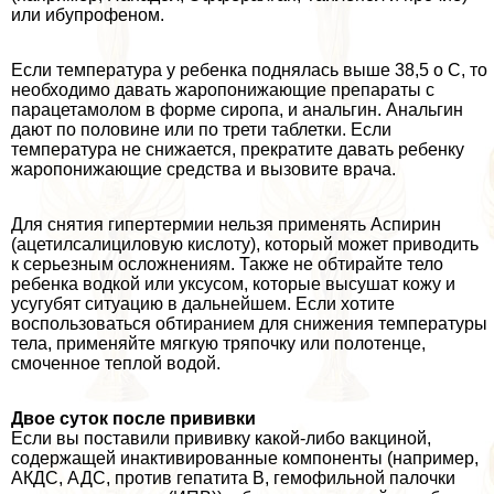
или ибупрофеном.
Если температура у ребенка поднялась выше 38,5 o С, то
необходимо давать жаропонижающие препараты с
парацетамолом в форме сиропа, и aнaльгин. Анальгин
дают по половине или по трети таблетки. Если
температура не снижается, прекратите давать ребенку
жаропонижающие средства и вызовите врача.
Для снятия гипертермии нельзя применять Аспирин
(ацетилсалициловую кислоту), который может приводить
к серьезным осложнениям. Также не обтирайте тело
ребенка водкой или уксусом, которые высушат кожу и
усугубят ситуацию в дальнейшем. Если хотите
воспользоваться обтиранием для снижения температуры
тела, применяйте мягкую тряпочку или полотенце,
смоченное теплой водой.
Двое суток после прививки
Если вы поставили прививку какой-либо вакциной,
содержащей инактивированные компоненты (например,
АКДС, АДС, против гепатита В, гемофильной палочки