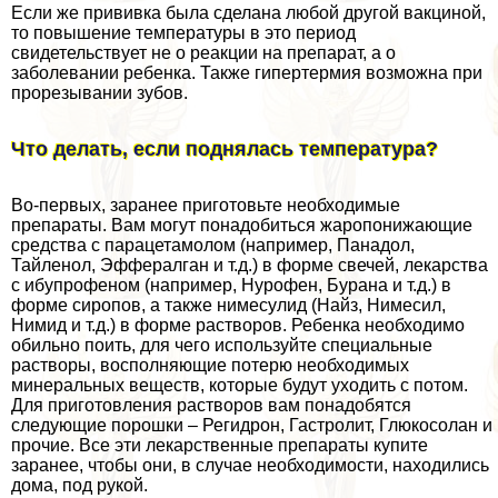
Если же прививка была сделана любой другой вакциной,
то повышение температуры в это период
свидетельствует не о реакции на препарат, а о
заболевании ребенка. Также гипертермия возможна при
прорезывании зубов.
Что делать, если поднялась температура?
Во-первых, заранее приготовьте необходимые
препараты. Вам могут понадобиться жаропонижающие
средства с парацетамолом (например, Панадол,
Тайленол, Эффералган и т.д.) в форме свечей, лекарства
с ибупрофеном (например, Нурофен, Бурана и т.д.) в
форме сиропов, а также нимесулид (Найз, Нимесил,
Нимид и т.д.) в форме растворов. Ребенка необходимо
обильно поить, для чего используйте специальные
растворы, восполняющие потерю необходимых
минеральных веществ, которые будут уходить с потом.
Для приготовления растворов вам понадобятся
следующие порошки – Регидрон, Гастролит, Глюкосолан и
прочие. Все эти лекарственные препараты купите
заранее, чтобы они, в случае необходимости, находились
дома, под рукой.