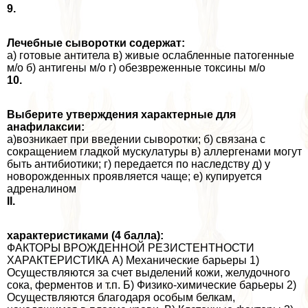
9.
Лечебные сыворотки содержат:
а) готовые антитела в) живые ослабленные патогенные
м/о б) антигены м/о г) обезвреженные токсины м/о
10.
Выберите утверждения хаpaктерные для
анафилаксии:
а)возникает при введении сыворотки; б) связана с
сокращением гладкой мускулатуры в) аллергенами могут
быть антибиотики; г) передается по наследству д) у
новорожденных проявляется чаще; е) купируется
адреналином
II.
хаpaктеристиками (4 балла):
ФАКТОРЫ ВРОЖДЕННОЙ РЕЗИСТЕНТНОСТИ
ХАРАКТЕРИСТИКА А) Механические барьеры 1)
Осуществляются за счет выделений кожи, желудочного
сока, ферментов и т.п. Б) Физико-химические барьеры 2)
Осуществляются благодаря особым белкам,