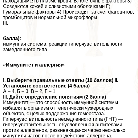
находящимся в плазме крови. В) Клеточные факторы 3)
Создаются кожей и слизистыми оболочками Г)
Гумopaльные факторы 4) Происходят за счет фагоцитов,
тромбоцитов и нормальной микрофлоры
III.
балла):
иммунная система, реакции гиперчувствительности
замедленного типа
«Иммунитет и аллергия»
I. Выберите правильные ответы (10 баллов) II.
Установите соответствие (4 балла)
А – 4, Б – 3, В – 2, Г – 1
III. Дайте определение понятиям (2 балла)
Иммунитет — это способность иммунной системы
избавлять организм от генетически чужеродных
объектов, с целью поддержания гомеостаза.
Гиперчувствительность немедленного типа (ГНТ) —
гиперчувствительность, обусловленная антителами
против аллергенов, развивающаяся через несколько
минут или часов после воздействия аллергена.