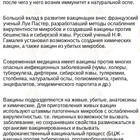
после чего у него возник иммунитет к натуральной оспе.
Большой вклад в развитие вакцинации внес французский
ученый Луи Пастер, разработавший методы ослабления
вирулентности микробов и создавший вакцины против
бешенства и сибирской язвы. Русский ученый Н.Ф.
Гамалея установил возможность создания химических
вакцин, а также вакцин из убитых микробов.
Современная медицина имеет вакцины против многих
опасных инфекционных заболеваний (чумы, холеры,
туберкулеза, дифтерии, сибирской язвы, туляремии,
столбняка, натуральной оспы, полиомиелита, гриппа,
энцефалитов, эпидемического паротита и др.)
Вакцины подразделяются на живые, убитые, анатоксины
и химические. Для приготовления живых вакцин
используют штаммы патогенных микробов с ослабленной
вирулентностью, т.е. лишенных возможности вызвать
заболевание, но сохранивших свойства размножаться в
организме вакцинированных и вызывать
доброкачественный вакцинальный процесс (БЦЖ –
вакцина против туберкулеза, противобруцеллезная