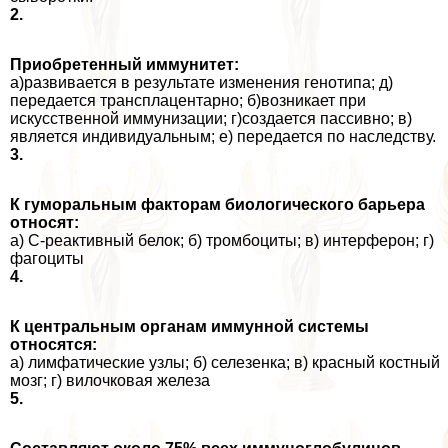
2.
Приобретенный иммунитет:
а)развивается в результате изменения генотипа; д)
передается трaнcплацентарно; б)возникает при
искусственной иммунизации; г)создается пассивно; в)
является индивидуальным; е) передается по наследству.
3.
К гумopaльным факторам биологического барьера
относят:
а) С-реактивный белок; б) тромбоциты; в) интерферон; г)
фагоциты
4.
К центральным органам иммунной системы
относятся:
а) лимфатические узлы; б) селезенка; в) красный костный
мозг; г) вилочковая железа
5.