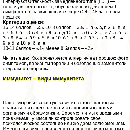
Гиперчувствительность замедленного типа (ГЗТ) —
гиперчувствительность, обусловленная действием Т-
лимфоцитов, развивающаяся через 24 – 48 часов или
позднее.
Критерии оценки:
16-14 баллов – «5» 10-8 баллов – «3» 1. в 6. а, в 2. б, в, д,
г 7. б 3. б, г 8. в 4. в, г 9. а 5. д 10. в 1. а 6. а 2. а, е 7. а, б, в
3. г 8. б 4. а, б 9. в 5. б, в 10. б 1. г 6. а 2. б 7. а, г 3. г 8. г 4. г
9. а 5. в 10. а, б, в, е
13-11 баллов – «4» Менее 8 баллов – «2»
Читать еще: Как проявляется аллергия на порошок: фото
симптомов, варианты терапии и безопасные заменители
стирального порошка
Иммунитет – виды иммунитета
Наше здоровье зачастую зависит от того, насколько
правильно и ответственно мы относимся к своему
организму и образу жизни. Боремся ли мы с вредными
привычками, учимся ли контролировать свое
психологическое состояние или же даем волю эмоциям.
Именно эти виды проявлений нашей жизни во многом и