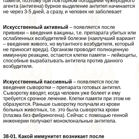
памяти, поэтому при повторном попадании чужеродного
агента (антигена) бурное выделение антител начинается
не через 3-5 дней, а сразу, и человек не заболевает
Искусственный активный
– появляется после
прививки – введения вакцины, т.е. препарата убитых или
ослабленных возбудителей болезни (наилучший вариант
– введение живого, но мутантного возбудителя, который
не приносит вреда). Организм проводит полноценную
иммунную реакцию, остаются клетки памяти – лейкоциты,
способные выpaбатывать антитела против данного
возбудителя.
Искусственный пассивный
– появляется после
введения сыворотки – препарата готовых антител.
Сыворотку вводят, когда человек уже болеет и ему
требуется срочное лечение. Клетки памяти при этом не
образуются. Раньше сыворотку получали из крови
больных животных, т.е. это была сыворотка крови
(плазма без фибриногена). Сейчас с помощью генной
инженерии получают моноклональные антитела.
38-01. Какой иммунитет возникает после