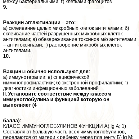
между бактериальными; г) клетками фагоцитоз
9.
Реакции агглютинации – это:
а) склеивание целых микробных клеток антителами; б)
склеивание частей разрушенных микробных клеток
антителами; в) обезвреживание токсинов м/о антителами
– антитоксинами; г) растворение микробных клеток
антителами.
10.
Вакцины обычно используют для:
а) иммунотерапии; в) специфической
иммунопрофилактики; б) экстренной профилактики; г)
диагностики инфекционных заболеваний
II. Установите соответствие между классом
иммуноглобулина и функцией которую он
выполняет (4
балла):
КЛАСС ИММУНОГЛОБУЛИНОВ ФУНКЦИИ А) Ig А; 1)
Составляют большую часть всех иммуноглобулинов,
передаются от матери к ребенку через плаценту Б) Ig M;