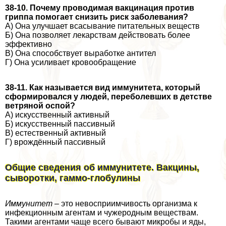
38-10. Почему проводимая вакцинация против
гриппа помогает снизить риск заболевания?
А) Она улучшает всасывание питательных веществ
Б) Она позволяет лекарствам действовать более
эффективно
В) Она способствует выработке антител
Г) Она усиливает кровообращение
38-11. Как называется вид иммунитета, который
сформировался у людей, переболевших в детстве
ветряной оспой?
А) искусственный активный
Б) искусственный пассивный
В) естественный активный
Г) врождённый пассивный
Общие сведения об иммунитете. Вакцины,
сыворотки, гаммо-глобулины
Иммунитет –
это невосприимчивость организма к
инфекционным агентам и чужеродным веществам.
Такими агентами чаще всего бывают микробы и яды,