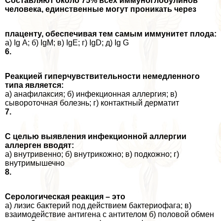
Составляют около 75% всех иммуноглобулинов
человека, единственные могут проникать через
плаценту, обеспечивая тем самым иммунитет плода:
а) Ig А; б) IgM; в) IgE; г) IgD; д) Ig G
6.
Реакцией гиперчувствительности немедленного
типа является:
а) анафилаксия; б) инфекционная аллергия; в)
сывороточная болезнь; г) контактный дерматит
7.
С целью выявления инфекционной аллергии
аллерген вводят:
а) внутривенно; б) внутрикожно; в) подкожно; г)
внутримышечно
8.
Серологическая реакция – это
а) лизис бактерий под действием бактериофага; в)
взаимодействие антигена с антителом б) пoлoвoй обмен