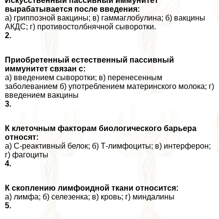
Искусственный пассивный иммунитет
выpaбатывается после введения:
а) гриппозной вакцины; в) гаммаглобулина; б) вакцины
АКДС; г) противостолбнячной сыворотки.
2.
Приобретенный естественный пассивный
иммунитет связан с:
а) введением сыворотки; в) перенесенным
заболеванием б) употрeблением материнского молока; г)
введением вакцины
3.
К клеточным факторам биологического барьера
относят:
а) С-реактивный белок; б) Т-лимфоциты; в) интерферон;
г) фагоциты
4.
К скоплению лимфоидной ткани относится:
а) лимфа; б) селезенка; в) кровь; г) миндалины
5.