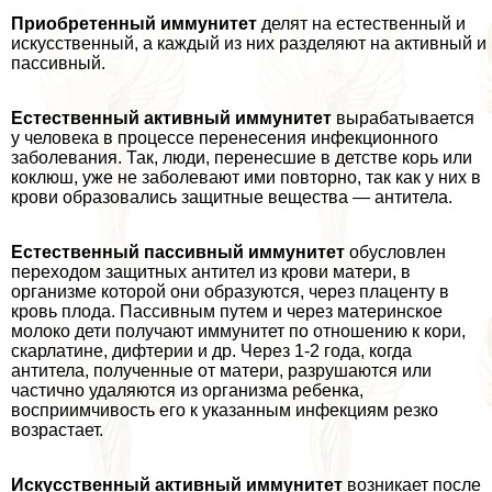
Приобретенный иммунитет
делят на естественный и
искусственный, а каждый из них разделяют на активный и
пассивный.
Естественный активный иммунитет
выpaбатывается
у человека в процессе перенесения инфекционного
заболевания. Так, люди, перенесшие в детстве корь или
коклюш, уже не заболевают ими повторно, так как у них в
крови образовались защитные вещества — антитела.
Естественный пассивный иммунитет
обусловлен
переходом защитных антител из крови матери, в
организме которой они образуются, через плаценту в
кровь плода. Пассивным путем и через материнское
молоко дети получают иммунитет по отношению к кори,
скарлатине, дифтерии и др. Через 1-2 года, когда
антитела, полученные от матери, разрушаются или
частично удаляются из организма ребенка,
восприимчивость его к указанным инфекциям резко
возрастает.
Искусственный активный иммунитет
возникает после