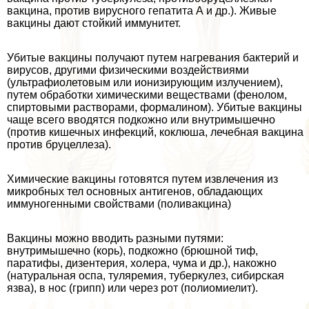
вакцина, против вирусного гепатита А и др.). Живые
вакцины дают стойкий иммунитет.
Убитые вакцины получают путем нагревания бактерий и
вирусов, другими физическими воздействиями
(ультрафиолетовым или ионизирующим излучением),
путем обработки химическими веществами (фенолом,
спиртовыми растворами, формалином). Убитые вакцины
чаще всего вводятся подкожно или внутримышечно
(против кишечных инфекций, коклюша, лечебная вакцина
против бруцеллеза).
Химические вакцины готовятся путем извлечения из
микробных тел основных антигенов, обладающих
иммуногенными свойствами (поливакцина)
Вакцины можно вводить разными путями:
внутримышечно (корь), подкожно (брюшной тиф,
паратифы, дизентерия, холера, чума и др.), накожно
(натуральная оспа, туляремия, туберкулез, сибирская
язва), в нос (грипп) или через рот (полиомиелит).