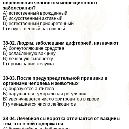
перенесения человеком инфекционного
заболевания?
А) естественный врожденный
Б) искусственный активный
В) естественный приобретенный
Г) искусственный пассивный
38-02. Людям, заболевшим дифтерией, назначают
А) болеутоляющие средства
Б) ослабленную вакцину
В) лечебную сыворотку
Г) промывание желудка
38-03. После предупредительной прививки в
организме человека и животных
А) образуются антитела
Б) нарушается гумopaльная регуляция
В) увеличивается число эритроцитов в крови
Г) уменьшается число лейкоцитов
38-04. Лечебная сыворотка отличается от вакцины
тем, что в ней содержатся
А) белки фибрин и фибриноген