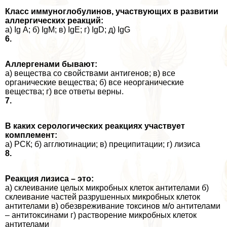
Класс иммуноглобулинов, участвующих в развитии
аллергических реакций:
а) Ig А; б) IgM; в) IgE; г) IgD; д) IgG
6.
Аллергенами бывают:
а) вещества со свойствами антигенов; в) все
органические вещества; б) все неорганические
вещества; г) все ответы верны.
7.
В каких серологических реакциях участвует
комплемент:
а) РСК; б) агглютинации; в) преципитации; г) лизиса
8.
Реакция лизиса – это:
а) склеивание целых микробных клеток антителами б)
склеивание частей разрушенных микробных клеток
антителами в) обезвреживание токсинов м/о антителами
– антитоксинами г) растворение микробных клеток
антителами