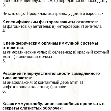
является индивидуальным; е) передается по наследству
3.
Читать еще: Профилактика гриппа у детей и взрослых
К специфическим факторам защиты относятся:
а) фагоцитоз; б) антигены; в) интерферон; г) антитела.
4.
К периферическим органам иммунной системы
относятся:
а) лимфатические узлы; б) селезенка; в) красный костный
мозг; г) вилочковая железа
5.
Реакцией гиперчувствительности замедленного
типа является:
а) анафилаксия; б) контактный дерматит; в)
инфекционная аллергия; г) атопии.
6.
Класс иммуноглобулинов, способных проникать в
секреты слизистых оболочек: