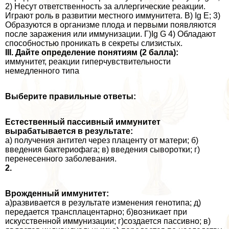
2) Несут ответственность за аллергические реакции.
Играют роль в развитии местного иммунитета. В) Ig E; 3)
Образуются в организме плода и первыми появляются
после заражения или иммунизации. Г)Ig G 4) Обладают
способностью проникать в секреты слизистых.
III. Дайте определение понятиям (2 балла):
иммунитет, реакции гиперчувствительности
немедленного типа
Выберите правильные ответы:
Естественный пассивный иммунитет
выpaбатывается в результате:
а) получения антител через плаценту от матери; б)
введения бактериофага; в) введения сыворотки; г)
перенесенного заболевания.
2.
Врожденный иммунитет:
а)развивается в результате изменения генотипа; д)
передается трaнcплацентарно; б)возникает при
искусственной иммунизации; г)создается пассивно; в)