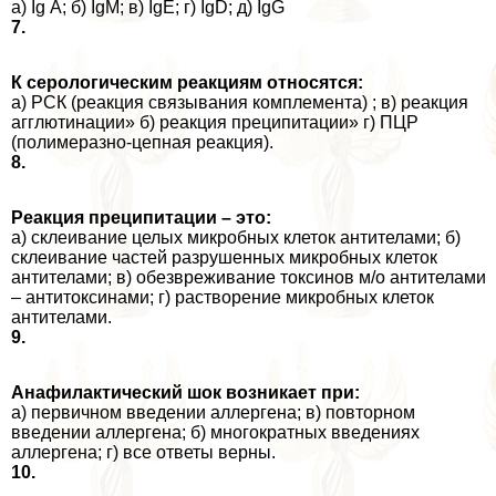
а) Ig А; б) IgM; в) IgE; г) IgD; д) IgG
7.
К серологическим реакциям относятся:
а) РСК (реакция связывания комплемента) ; в) реакция
агглютинации» б) реакция преципитации» г) ПЦР
(полимеразно-цепная реакция).
8.
Реакция преципитации – это:
а) склеивание целых микробных клеток антителами; б)
склеивание частей разрушенных микробных клеток
антителами; в) обезвреживание токсинов м/о антителами
– антитоксинами; г) растворение микробных клеток
антителами.
9.
Анафилактический шок возникает при:
а) первичном введении аллергена; в) повторном
введении аллергена; б) многократных введениях
аллергена; г) все ответы верны.
10.