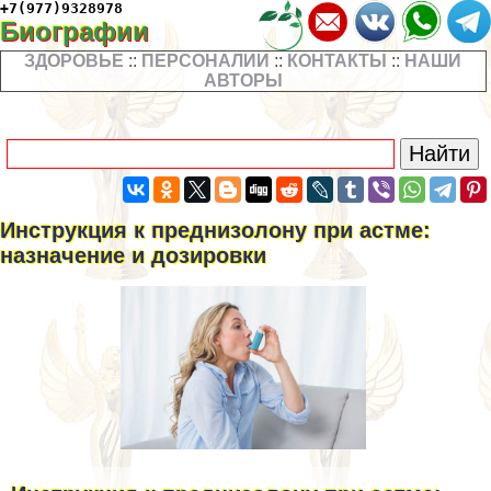
+7(977)9328978
Биографии
ЗДОРОВЬЕ
::
ПЕРСОНАЛИИ
::
КОНТАКТЫ
::
НАШИ
АВТОРЫ
Инструкция к преднизолону при астме:
назначение и дозировки