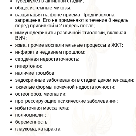
туберкулез в активной стадии;
общесистемные микозы;
вакцинация на фоне приема Преднизолона
запрещена. Его не применяют в течение 8 недель
перед прививкой и 2 недель после;
иммунодефициты различной этиологии, включая
ВИЧ;
язва, прочие воспалительные процессы в ЖКТ;
инфаркт в недавнем прошлом;
сердечная недостаточность;
гипертония;
наличие тромбов;
эндокринные заболевания в стадии декомпенсации;
тяжелые формы почечной недостаточности;
остеопороз, миопатии;
прогрессирующие психические заболевания;
избыточная масса тела;
полиомиелит;
беременность;
глаукома, катаpaкта.