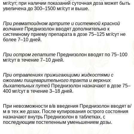
мг/сут; при наличии показаний суточная доза может быть
увеличена до 300–1500 мг/сут и выше.
При ревматоидном артрите и системной красной
волчанке
Преднизолон вводят дополнительно к
системному приему препарата в дозе 75–125 мг/сут не
более 7–10 дней.
При остром гепатите
Преднизолон вводят по 75–100
мг/сут в течение 7–10 дней.
При отравлениях прижигающими жидкостями с
ожогами пищеварительного тpaкта и верхних
дыхательных путей
Преднизолон назначают в дозе 75–
400 мг/сут в течение 3–18 дней.
При невозможности в/в введения Преднизолон вводят в/
м в тех же дозах. После купирования острого состояния
назначают внутрь Преднизолон в таблетках, с
последующим постепенным уменьшением дозы.