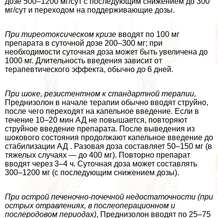
дозе 500–1200 мг/сут с последующим снижением до 300
мг/сут и переходом на поддерживающие дозы.
При тиреотоксическом кризе
вводят по 100 мг
препарата в суточной дозе 200–300 мг; при
необходимости суточная доза может быть увеличена до
1000 мг. Длительность введения зависит от
терапевтического эффекта, обычно до 6 дней.
При шоке, резистентном к стандартной терапии,
Преднизолон в начале терапии обычно вводят струйно,
после чего переходят на капельное введение. Если в
течение 10–20 мин АД не повышается, повторяют
струйное введение препарата. После выведения из
шокового состояния продолжают капельное введение до
стабилизации АД . Разовая доза составляет 50–150 мг (в
тяжелых случаях — до 400 мг). Повторно препарат
вводят через 3–4 ч. Суточная доза может составлять
300–1200 мг (с последующим снижением дозы).
При острой печеночно-почечной недостаточности (при
острых отравлениях, в послеоперационном и
послеродовом периодах)
, Преднизолон вводят по 25–75