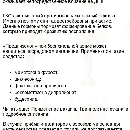
оказывает непосредственное влияние на ДНК.
ГКС дают мощный противовоспалительный эффект.
Именно поэтому они так востребованы при астме.
Данные гормоны тормозят формирование белков,
которые приводят к развитию воспаления.
«Преднизолон» при бронхиальной астме может
вводиться посредством ингаляции. Применяются такие
средства:
мометазона фуроат;
циклесонид;
флутиказона пропионат;
беклометазона дипропионат;
будесонид.
Читать еще: Применение вакцины Гриппол: инструкция и
подробное описание
В случае приёма ингаляторов с аэрозолями основная
часть лекарства оседает во рту или же проглатывается.