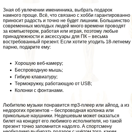
Зная об увлечении именинника, выбрать подарок
намного проще. Всё, что связано с хобби гарантированно
приносит радость и точно не будет лишним. Большинство
современных молодых людей много времени проводят
за компьютером, работая или играя, поэтому любые
принадлежности и аксессуары для ПК – весьма
востребованный презент. Если хотите угодить 18-летнему
парню, подарите ему:
Хорошую веб-камеру;
Беспроводную мышь;
Гибкую клавиатуру;
Термокружку, работающую от USB;
Колонки с фонтанами.
Любителю музыки понравится mp3-плеер или айпод, а из
недорогих презентов – беспроводная колонка или
прикольные наушники. Недешевым может оказаться
билет на концерт его любимого исполнителя, но такой
презент точно запомнится надолго. А спортсмену
необходимо выбирать подарок с учётом того, каким