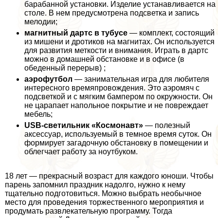
баpaбанной установки. Изделие устанавливается на
столе. В нем предусмотрена подсветка и запись
мелодии;
магнитный дартс в тубусе
— комплект, состоящий
из мишени и дротиков на магнитах. Он используется
для развития меткости и внимания. Играть в дартс
можно в домашней обстановке и в офисе (в
обеденный перерыв) ;
аэрофутбол
— занимательная игра для любителя
интересного времяпровождения. Это аэромяч с
подсветкой и с мягким бампером по окружности. Он
не царапает напольное покрытие и не повреждает
мебель;
USB-светильник «Космонавт»
— полезный
аксессуар, используемый в темное время суток. Он
формирует загадочную обстановку в помещении и
облегчает работу за ноутбуком.
18 лет — прекрасный возраст для каждого юноши. Чтобы
парень запомнил праздник надолго, нужно к нему
тщательно подготовиться. Можно выбрать необычное
место для проведения торжественного мероприятия и
продумать развлекательную программу. Тогда