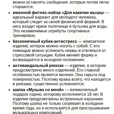
можно оставлять сообщения, которые потом легко
стираются;
именной фитнес-набор «Для накачки мышц»
—
идеальный вариант для молодого человека,
который следит за своей физической формой. В
него входит яркое полотенце и бутылка для воды.
Это незаменимые атрибуты спортивных
тренировок;
бесконечный кубик-антистресс
— компактное
изделие, которое можно носить с собой. С его
помощью можно успокоить нервы и отвлечься от
стрессовой ситуации. Кубик меняет форму и
возвращается в исходное положение;
антивандальный рюкзак
— изделие, в котором
предусмотрено много отделений. Его главной
особенностью является молния. Она скрыта под
поверхностью. Поэтому кража всего, что находится
в рюкзаке, существенно усложняется;
шапка «Музыка со мной»
— великолепный
подарок парню, которому исполняется 18 лет. В
изделии предусмотрены встроенные наушники.
Поэтому шапка не только согревает в холодное
время года, но и используется для прослушивания
музыкальных композиций.