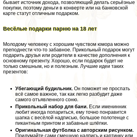
бывает источник дохода, позволяющий делать серьёзные
покупки, поэтому деньги в конверте или на банковской
карте статут отличным подарком.
Весёлые подарки парню на 18 лет
Молодому человеку с хорошим чувством юмора можно
преподнести что-то забавное. Прикольный подарок могут
подарить друзья или родители в качестве дополнения к
основному презенту. Хорошо, если подарок будет не
только смешным, но и полезным. Лучшие идеи таких
презентов:
Убегающий будильник.
Он поможет не проспать
всё самое важное, так как легко разбудит даже
самого отъявленного соню.
Прикольный набор для бани.
Если именинник
любит иногда попариться, ему точно понравится
шапка с весёлой надписью, большое полотенце с
пикантным принтом и забавные шлёпки.
Оригинальная футболка с авторским рисунком.
Придумайте сами смешную надпись и картинку или