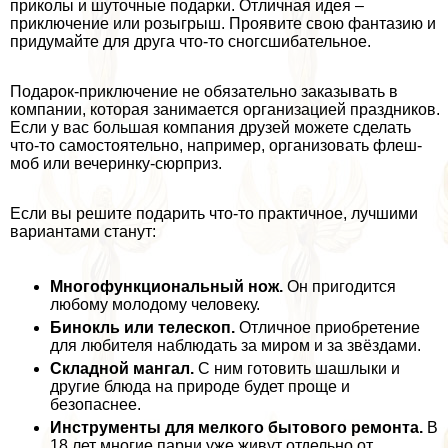
приколы и шуточные подарки. Отличная идея –
приключение или розыгрыш. Проявите свою фантазию и
придумайте для друга что-то сногсшибательное.
Подарок-приключение не обязательно заказывать в
компании, которая занимается организацией праздников.
Если у вас большая компания друзей можете сделать
что-то самостоятельно, например, организовать флеш-
моб или вечеринку-сюрприз.
Если вы решите подарить что-то пpaктичное, лучшими
вариантами станут:
Многофункциональный нож.
Он пригодится
любому молодому человеку.
Бинокль или телескоп.
Отличное приобретение
для любителя наблюдать за миром и за звёздами.
Складной мангал.
С ним готовить шашлыки и
другие блюда на природе будет проще и
безопаснее.
Инструменты для мелкого бытового ремонта.
В
18 лет многие парни уже живут отдельно от