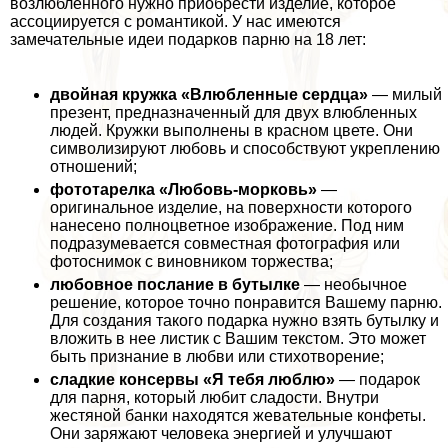
возлюбленного нужно приобрести изделие, которое
ассоциируется с романтикой. У нас имеются
замечательные идеи подарков парню на 18 лет:
двойная кружка «Влюбленные сердца»
— милый
презент, предназначенный для двух влюбленных
людей. Кружки выполнены в красном цвете. Они
символизируют любовь и способствуют укреплению
отношений;
фототарелка «Любовь-морковь»
—
оригинальное изделие, на поверхности которого
нанесено полноцветное изображение. Под ним
подразумевается совместная фотография или
фотоснимок с виновником торжества;
любовное послание в бутылке
— необычное
решение, которое точно понравится Вашему парню.
Для создания такого подарка нужно взять бутылку и
вложить в нее листик с Вашим текстом. Это может
быть признание в любви или стихотворение;
сладкие консервы «Я тебя люблю»
— подарок
для парня, который любит сладости. Внутри
жестяной банки находятся жевательные конфеты.
Они заряжают человека энергией и улучшают