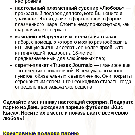
настроение;
настольный плазменный сувенир «Любовь»
—
прекрасный подарок для того, кого Вы цените и
уважаете. Это изделие, оформленное в форме
плазменного шара. Стоит к нему прикоснуться, как
шар начинает сверкать;
комплект «Наручники и повязка на глаза»
—
набор, с помощью которого можно разнообразить
иHTиMную жизнь и сделать ее более яркой. Это
интригующий подарок на 18-летие,
предназначенный для влюбленных пар;
скретч-плакат «Truesех Journal»
— планировщик
эpoтических приключений. В нем указано много
пунктов, обязательных к выполнению. Они покрыты
серебристым слоем. Его необходимо стирать, когда
определенная задача уже решена.
Сделайте имениннику настоящий сюрприз. Подарите
парню на День рождения парные футболки «Кыс-
Кыса». Носите их вместе и показывайте всем свою
любовь!
Креативные подарки парню