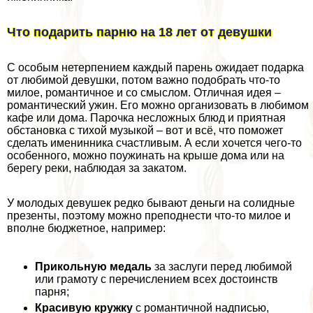
Что подарить парню на 18 лет от дeвyшки
С особым нетерпением каждый парень ожидает подарка
от любимой дeвyшки, потом важно подобрать что-то
милое, романтичное и со смыслом. Отличная идея –
романтический ужин. Его можно организовать в любимом
кафе или дома. Парочка несложных блюд и приятная
обстановка с тихой музыкой – вот и всё, что поможет
сделать именинника счастливым. А если хочется чего-то
особенного, можно поужинать на крыше дома или на
берегу реки, наблюдая за закатом.
У молодых дeвyшек редко бывают деньги на солидные
презенты, поэтому можно преподнести что-то милое и
вполне бюджетное, например:
Прикольную медаль
за заслуги перед любимой
или грамоту с перечислением всех достоинств
парня;
Красивую кружку
с романтичной надписью,