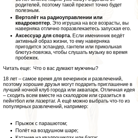
родителей, поэтому такой презент точно будет
полезным.
Вертолёт на радиоуправлении или
квадрокоптер.
Это игрушка на все возрасты, вы
наверняка отлично поразвлекаетесь запуская его.
Аксессуар для спорта.
Если именинник ведёт
активный образ жизни, то ему наверняка
пригодится эспандер, гантели или прикольная
блютуз-повязка, чтобы слушать музыку во время
пробежек.
Читать еще: Что о вас думают мужчины?
18 лет – самое время для вечеринок и развлечений,
поэтому хорошие друзья могут подарить приглашение в
лучший ночной клуб города или аквапарк. Отличная идея
– сходить всем вместе на скалодром или сразиться в
пейнтбол или лазертаг. А ещё можно выбрать что-то из
популярных развлечений, например:
Прыжок с парашютом;
Полёт на воздушном шаре;
Катание на квадроциклах или багги;