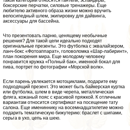
такой категории относятся гантели, эспандеры,
боксерские перчатки, силовые тренажеры. Еще
любителю активного образа жизни можно вручить
велосипедный шлем, экипировку для дайвинга,
аксессуары для бассейна.
Что презентовать парню, ценящему необычные
решения? Для такой цели идеально подходят
оригинальные презенты. Это футболка с эквалайзером,
ланч-бокс «Фотоаппарат», головоломка «Шар-лабиринт»,
план покорения мира. Еще молодому человеку
понравится кружка «Полный бак», именной бокал для
пива, портрет по фотографии «Морской волк».
Если парень увлекается мотоциклами, подарите ему
подходящий презент. Это может быть байкерская куртка
или футболка, шлем в виде черепа, металлическая
фляга, кожаный пояс с красивой пряжкой. К отличным
вариантам относится сертификат на посещение тату
салона. Еще имениннику на восемнадцатилетие можно
подарить тематическую бижутерию: браслет с шипами,
серьга в ухо, цепь на шею.